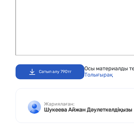
Осы материалды те
Сатып алу 790тг
Толығырақ
Жариялаған:
Шукеева Айжан Дәулеткелдіқызы