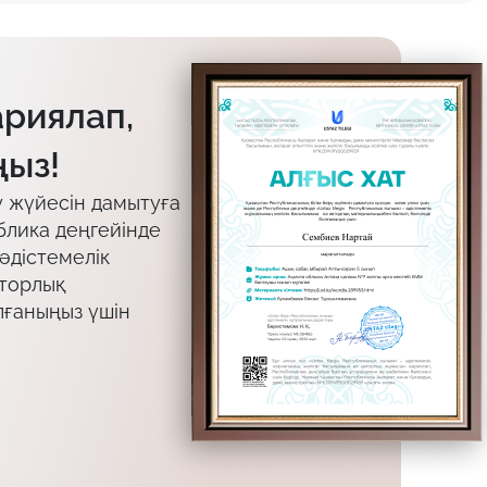
ариялап,
ыз!
у жүйесін дамытуға
блика деңгейінде
 әдістемелік
вторлық
лғаныңыз үшін