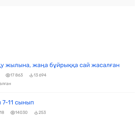
у жылына, жаңа бұйрыққа сай жасалған
17 863
13 694
алған
 7-11 сынып
18
14030
253