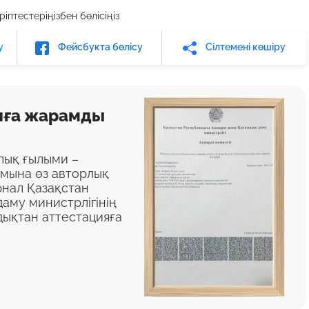
іптестеріңізбен бөлісіңіз
у
Фейсбукта бөлісу
Сілтемені көшіру
яға жарамды
алық ғылыми –
ымына өз авторлық
нал Қазақстан
аму министрлігінің
дықтан аттестацияға