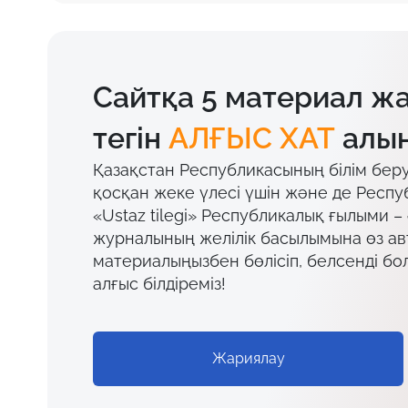
Сайтқа 5 материал ж
тегін
АЛҒЫС ХАТ
алың
Қазақстан Республикасының білім бер
қосқан жеке үлесі үшін және де Респу
«Ustaz tilegi» Республикалық ғылыми –
журналының желілік басылымына өз а
материалыңызбен бөлісіп, белсенді бо
алғыс білдіреміз!
Жариялау