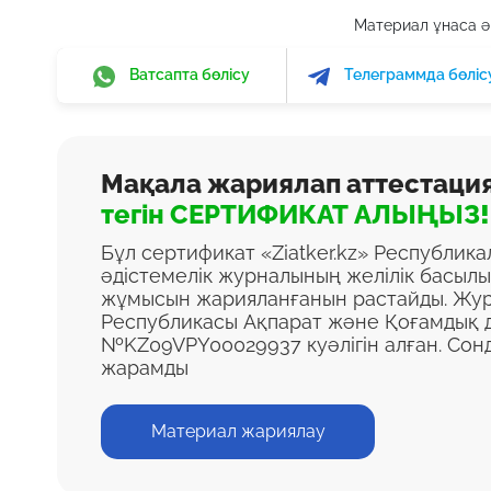
Материал ұнаса әр
Ватсапта бөлісу
Телеграммда бөліс
Мақала жариялап аттестаци
тегін СЕРТИФИКАТ АЛЫҢЫЗ!
Бұл сертификат «Ziatker.kz» Республик
әдістемелік журналының желілік басыл
жұмысын жарияланғанын растайды. Жур
Республикасы Ақпарат және Қоғамдық д
№KZ09VPY00029937 куәлігін алған. Сон
жарамды
Материал жариялау