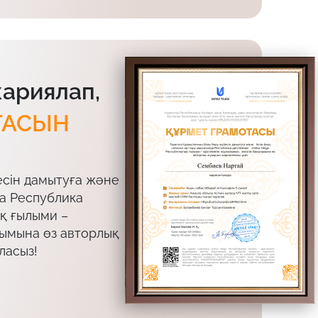
жариялап,
ТАСЫН
есін дамытуға және
да Республика
ық ғылыми –
лымына өз авторлық
ласыз!