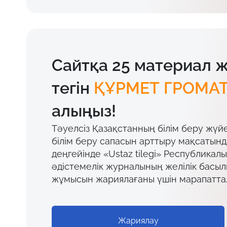
Сайтқа 25 материал 
тегін
ҚҰРМЕТ ГРОМА
алыңыз!
Тәуелсіз Қазақстанның білім беру жүй
білім беру сапасын арттыру мақсатын
деңгейінде «Ustaz tilegi» Республикал
әдістемелік журналының желілік басы
жұмысын жариялағаны үшін марапатта
Жариялау