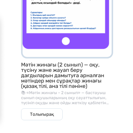
тапсырмалары
– Рим цифрларын үйрену карточкалары
– Периметр табу тапсырмалары
– Теңдеулерді шешу жаттығулары
– Көбейту кестесі материалдары
– Ондық және бірлікке жіктеу тапсырмалары
– Қосу, азайту аралас есептер
Мәтін жинағы (2 сынып) — оқу,
түсіну және жауап беру
– Геометриялық фигуралармен жұмыс
дағдыларын дамытуға арналған
мәтіндер мен сұрақтар жинағы
– Уақытты анықтау тапсырмалары
(қазақ тілі, ана тілі пәніне)
📚 «Мәтін жинағы – 2 сынып» — бастауыш
сынып оқушыларының оқу сауаттылығын,
түсініп оқуды және ойды жеткізу қабілетін
дамытуға арналған әдістемелік материал.
Қалай қолданамыз?
Бұл жинақ әр мәтіннен кейін берілген
Толығырақ
түсінуге арналған сұрақтармен, оқу және
сөйлеу дағдыларын жетілдіруге көмектеседі.
– Математика сабағында көрнекілік ретінде