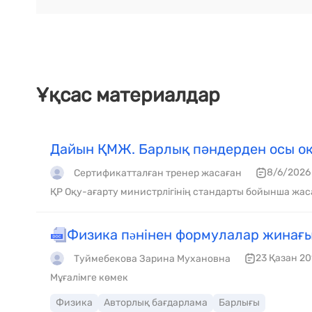
Ұқсас материалдар
Дайын ҚМЖ. Барлық пәндерден осы оқ
8/6/2026
Сертификатталған тренер жасаған
ҚР Оқу-ағарту министрлігінің стандарты бойынша жас
Физика пəнінен формулалар жинағы
23 Қазан 20
Туймебекова Зарина Мухановна
Мұғалімге көмек
Физика
Авторлық бағдарлама
Барлығы