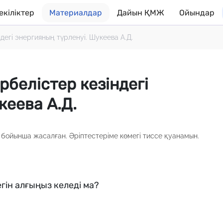
екіліктер
Материалдар
Дайын ҚМЖ
Ойындар
дегі энергияның түрленуі. Шукеева А.Д.
белістер кезіндегі
кеева А.Д.
бойынша жасалған. Әріптестеріме көмегі тиссе қуанамын.
гін алғыңыз келеді ма?