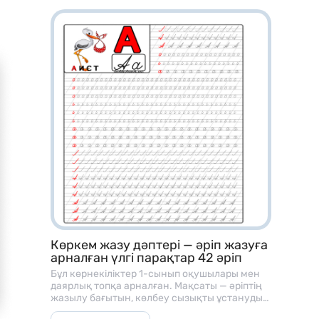
– Топтық / жұптық жұмысқа
– Жеке карточка ретінде
– Қайталау сабақтарында
– БЖБ / ТЖБ дайынм алдында дайындыққа
– Үй тапсырмасы ретінде
– Ойын форматында оқытуға
Көркем жазу дәптері — әріп жазуға
арналған үлгі парақтар 42 әріп
Бұл көрнекіліктер 1-сынып оқушылары мен
даярлық топқа арналған. Мақсаты — әріптің
жазылу бағытын, көлбеу сызықты ұстануды
және әріп байланысын үйрету