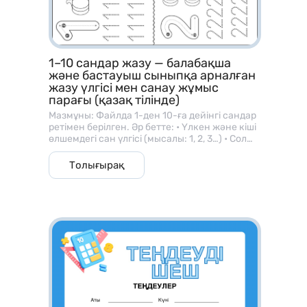
1–10 сандар жазу — балабақша
және бастауыш сыныпқа арналған
жазу үлгісі мен санау жұмыс
парағы (қазақ тілінде)
Мазмұны: Файлда 1-ден 10-ға дейінгі сандар
ретімен берілген. Әр бетте: • Үлкен және кіші
өлшемдегі сан үлгісі (мысалы: 1, 2, 3…) • Сол
санға сәйкес зат суреттері (алма, шар, гүл
және т.б.) • Балаларға арналған жазу
Толығырақ
сызықтары, яғни сызық бойымен сандарды
бастырып жазу тапсырмалары бар. ⸻ 🎯
Мақсаты: • Баланың саусақ моторикасын
дамыту; • Сандарды дұрыс жазу бағытын
үйрету; • Сан мен мөлшер ұғымын
байланыстыру; • Санау және көру арқылы
есте сақтау қабілетін жетілдіру.