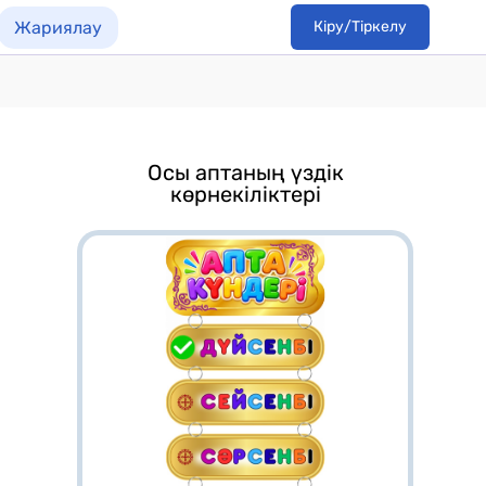
Жариялау
Кіру/Тіркелу
Осы аптаның үздік
көрнекіліктері