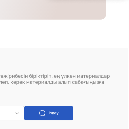
әжірибесін біріктіріп, ең үлкен материалдар
ілеп, керек материалды алып сабағыңызға
Іздеу