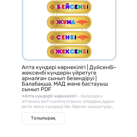
Апта күндері көрнекілігі | Дүйсенбі–
жексенбі күндерін үйретуге
арналған сынып безендіруі |
Балабақша, МАД және бастауыш
сынып PDF
«Апта күндері» көрнекілігі
– балаларға
аптаның жеті күнінің атауын, олардың дұрыс
ретін және күндерді бір-бірінен ажыратуды
үйретуге арналған түрлі-түсті дидактикалық
Апта күндері.pdf
материал. Жинақта
дүйсенбі, сейсенбі,
Толығырақ
сәрсенбі, бейсенбі, жұма, сенбі және
Көрнекілік алтын түсті фонда, ашық әрі
жексенбі
күндерінің барлығы жеке-жеке
әртүрлі түстермен жазылған ірі әріптермен
көрсетілген.