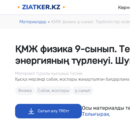
Көрн
Материалдар
●
ҚМЖ физика 9-сынып. Тербелістер кезін
ҚМЖ физика 9-сынып. Тер
энергияның түрленуі. Шу
Материал туралы қысқаша түсінік
Қысқа мерзімді сабақ жоспары жаңартылған бағдарлама 
Физика
Сабақ жоспары
9 сынып
Осы материалды те
Сатып алу 790тг
Толығырақ