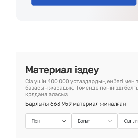
Материал іздеу
Сіз үшін 400 000 ұстаздардың еңбегі мен т
базасын жасадық. Төменде пәніңізді белг
қолдана аласыз
Барлығы 663 959 материал жиналған
Пән
Бағыт
Сынып