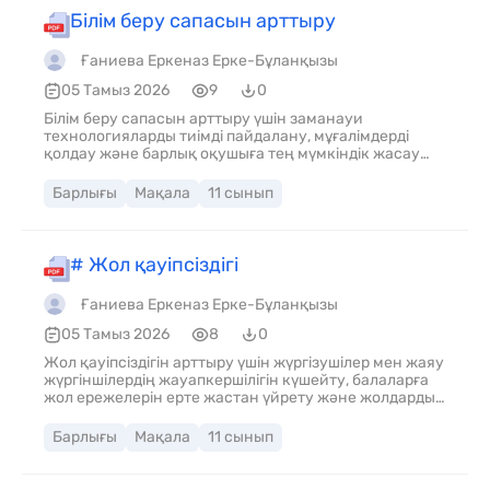
Білім беру сапасын арттыру
Ғаниева Еркеназ Ерке-Бұланқызы
05 Тамыз 2026
9
0
Білім беру сапасын арттыру үшін заманауи
технологияларды тиімді пайдалану, мұғалімдерді
қолдау және барлық оқушыға тең мүмкіндік жасау
қажет\. Сапалы білім – еліміздің жарқын
болашағының кепілі\.
Барлығы
Мақала
11 сынып
# Жол қауіпсіздігі
Ғаниева Еркеназ Ерке-Бұланқызы
05 Тамыз 2026
8
0
Жол қауіпсіздігін арттыру үшін жүргізушілер мен жаяу
жүргіншілердің жауапкершілігін күшейту, балаларға
жол ережелерін ерте жастан үйрету және жолдардың
сапасын жақсарту қажет\. Әрбір адам жол қозғалысы
ережелерін сақтаса, жол\-көлік оқиғалары азайып,
Барлығы
Мақала
11 сынып
көптеген адамның өмірін сақтап қалуға болады\.