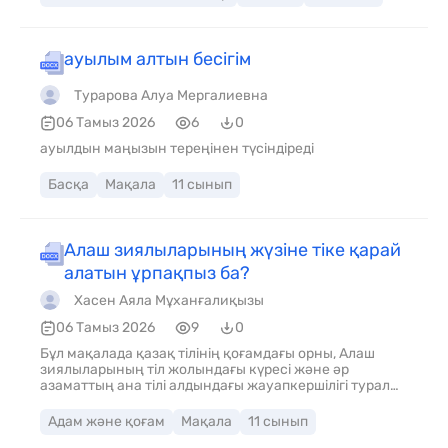
сынайтынын көрсетеді. Сонымен қатар, білімді
бағалаудың тиімді жолдары туралы авторлық пікір
ұсынылады. Мақала ең алдымен мектеп
оқушыларына, талапкерлерге, ата-аналарға,
ауылым алтын бесігім
мұғалімдерге және білім беру саласына қызығушылық
танытатын оқырмандарға арналған. Ол оқырманға
Турарова Алуа Мергалиевна
ҰБТ-ға қатысты қалыптасқан көзқарасты жаңа
қырынан бағамдауға, тест нәтижесіне ғана емес,
06 Тамыз 2026
6
0
білімнің шынайы мәні мен тұлғалық дамудың
ауылдын маңызын тереңінен түсіндіреді
маңызын түсінуге мүмкіндік береді. Сонымен қатар,
қоғамда білімді бағалау жүйесін жетілдіру қажеттілігі
туралы ой қозғап, сындарлы пікір қалыптастыруға
Басқа
Мақала
11 сынып
ықпал етеді.
Алаш зиялыларының жүзіне тіке қарай
алатын ұрпақпыз ба?
Хасен Аяла Мұханғалиқызы
06 Тамыз 2026
9
0
Бұл мақалада қазақ тілінің қоғамдағы орны, Алаш
зиялыларының тіл жолындағы күресі және әр
азаматтың ана тілі алдындағы жауапкершілігі туралы
сөз қозғалады. Автор оқырманды өз тілін құрметтеуге,
күнделікті өмірде қазақ тілін қолдануға және ұлттық
Адам және қоғам
Мақала
11 сынып
құндылықтарды сақтауға үндейді.