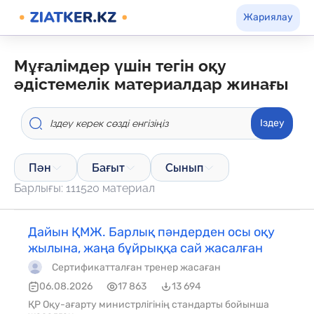
Жариялау
мұғалімдер үшін тегін оқу
әдістемелік материалдар жинағы
Іздеу
Пән
Бағыт
Сынып
Барлығы: 111520 материал
Дайын ҚМЖ. Барлық пәндерден осы оқу
жылына, жаңа бұйрыққа сай жасалған
Сертификатталған тренер жасаған
06.08.2026
17 863
13 694
ҚР Оқу-ағарту министрлігінің стандарты бойынша