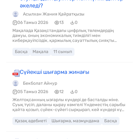
әкеледі?
Асылхан Жания Қайратқызы
06 Тамыз 2026
13
0
Мақалада Қазақстандағы цифрлық төлемдердің
дамуы, оның экономикалық тиімділігі мен
киберқауіпсіздік, қаржылық сауаттылық сияқты
қауіп-қатерлері талданады. Оқушылар мен
студенттерге арналған.
Басқа
Мақала
11 сынып
Сүйекші шығарма жинағы
Бекболат Айнур
05 Тамыз 2026
12
0
Желтоқсанның ызғарлы күндері де басталды міне.
Суық түсіп, даланы қырау көмгелі Үндеместің сарыбы
қайта қозып, сүйек-сүйегі сырқырап, кей күндері күн
шыққанша жылы төсегінен тұрғысы келмей жатып
алатын болды. Өзінің анадан шыр етіп туып, азан
Қазақ әдебиеті
Шығарма, мазмұндама
Басқа
шақырып қойған аты Тұңғыш болса да, былайғы жұрт
оны ауыз ашпас тұйық мінезіне қарап Үндемес атап
кеткенді. Бұл қосалқы ат өзіне қашан тағылды, кім