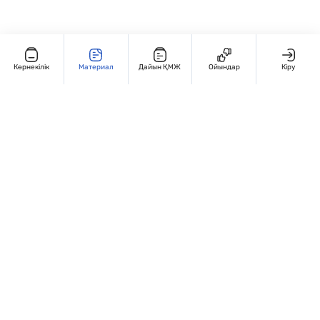
Көрнекілік
Материал
Дайын ҚМЖ
Ойындар
Кіру
Редакциямен байланыс
+7 707 770 3131
Жұмыс кестесі: Дүйсенбі – жұма, 9:00 – 18:00
Мекенжай:
Қазақстан, Алматы, Гоголья 86. 4 этаж, 406-кабинет
Сведения об организации
Сайт Peaksoft веб-студиясында жасалған - Peaksoft.kz