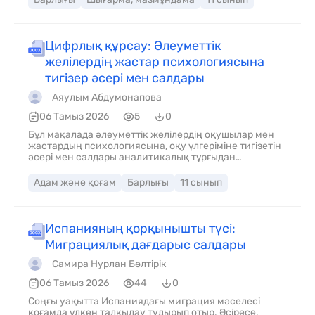
әдістемесі, тілдік орта) мен оларды шешудің сандық,
экономикалық және мәдени жолдары
қарастырылған. Журналистика, қазақ тілі мен
әдебиеті пәні мұғалімдеріне және әлеуметтік
Цифрлық құрсау: Әлеуметтік
мәселелерге қызығатын оқушылар мен студенттерге
желілердің жастар психологиясына
арналған.
тигізер әсері мен салдары
Аяулым Абдумонапова
06 Тамыз 2026
5
0
Бұл мақалада әлеуметтік желілердің оқушылар мен
жастардың психологиясына, оқу үлгеріміне тигізетін
әсері мен салдары аналитикалық тұрғыдан
талданады. Материалда «байланыс иллюзиясы»,
FOMO синдромы және клиптік ойлау сияқты
Адам және қоғам
Барлығы
11 сынып
заманауи мәселелер қарастырылып, цифрлық
гигиенаны сақтау бойынша нақты шешімдер
ұсынылған. Журналистік мақала, эссе және дебат
тапсырмалары үшін қосымша материал ретінде
Испанияның қорқынышты түсі:
пайдалануға өте қолайлы.
Миграциялық дағдарыс салдары
Самира Нурлан Бөлтірік
06 Тамыз 2026
44
0
Соңғы уақытта Испаниядағы миграция мәселесі
қоғамда үлкен талқылау тудырып отыр. Әсіресе,