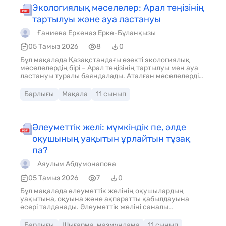
Экологиялық мәселелер: Арал теңізінің
тартылуы және ауа ластануы
Ғаниева Еркеназ Ерке-Бұланқызы
05 Тамыз 2026
8
0
Бұл мақалада Қазақстандағы өзекті экологиялық
мәселелердің бірі – Арал теңізінің тартылуы мен ауа
ластануы туралы баяндалады. Аталған мәселелердің
пайда болу себептері, табиғатқа және адам
денсаулығына тигізетін зияны түсіндіріледі. Сонымен
Барлығы
Мақала
11 сынып
қатар экологиялық жағдайды жақсарту жолдары
ұсынылып, табиғатты қорғауға әрбір азаматтың
жауапкершілігі маңызды екені айтылады.
Әлеуметтік желі: мүмкіндік пе, әлде
оқушының уақытын ұрлайтын тұзақ
па?
Аяулым Абдумонапова
05 Тамыз 2026
7
0
Бұл мақалада әлеуметтік желінің оқушылардың
уақытына, оқуына және ақпаратты қабылдауына
әсері талданады. Әлеуметтік желіні саналы
пайдаланудың маңызы мен цифрлық сауаттылық
мәселесі қарастырылады.
Барлығы
Шығарма, мазмұндама
11 сынып