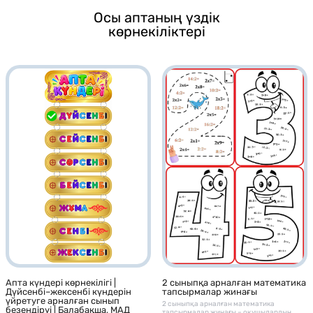
Осы аптаның үздік
көрнекіліктері
2 сыныпқа арналған математика
Апта күндері көрнекілігі |
тапсырмалар жинағы
Дүйсенбі–жексенбі күндерін
үйретуге арналған сынып
2 сыныпқа арналған математика
безендіруі | Балабақша, МАД
тапсырмалар жинағы – оқушылардың