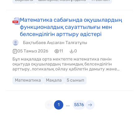
Математика сабағында оқушылардың
функционалдық сауаттылығы мен
белсенділігін арттыру әдістері
Бақтыбаев Аңсаған Талғатұлы
05 Тамыз 2026
11
0
Бұл мақалада орта мектепте математика пәнін
оқытуда оқушылардың танымдық белсенділігін
арттыру, логикалық ойлау қабілетін дамыту және
заманауи интерактивті әдіс-тәсілдерді тиімді
қолдану жолдары қарастырылады. Мақала
Математика
Мақала
5 сынып
математика пәні мұғалімдеріне, сынып жетекшілеріне
және педагогикалық іс-тәжірибесін шыңдаушы
педагогтерге арналған.
1
...
5576