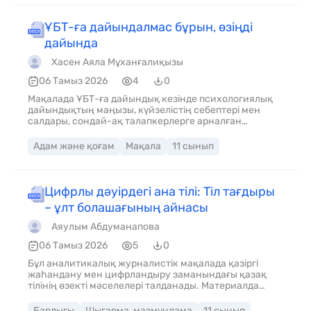
ҰБТ-ға дайындалмас бұрын, өзіңді
дайында
Хасен Аяла Мұханғалиқызы
06 Тамыз 2026
4
0
Мақалада ҰБТ-ға дайындық кезінде психологиялық
дайындықтың маңызы, күйзелістің себептері мен
салдары, сондай-ақ талапкерлерге арналған
практикалық кеңестер қарастырылған.
Адам және қоғам
Мақала
11 сынып
Цифрлы дәуірдегі ана тілі: Тіл тағдыры
– ұлт болашағының айнасы
Аяулым Абдуманапова
06 Тамыз 2026
5
0
Бұл аналитикалық журналистік мақалада қазіргі
жаһандану мен цифрландыру заманындағы қазақ
тілінің өзекті мәселелері талданады. Материалда
мемлекеттік тілдің қолданыс аясын кеңейтудегі
кедергілер (сапалы контент тапшылығы, оқыту
Барлығы
Шығарма, мазмұндама
11 сынып