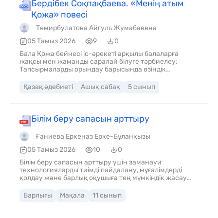
тақты – ол жағын ешкім де, тіпті, Тұңғыштың өзі де
Бердібек Соқпақбаева. «Менің атым
білмейді. Осы бір кішігірім шаһарға ол қашан келді,
Қожа» повесі
қайдан келді – оны да сұрап-біліп жатқан бір жан жоқ,
бар білетіндері – жалаңаш денесіне киген түйе жүн
Темирбулатова Айгуль Жумабаевна
шекпені қысы-жазы үстінен бір түспейтін қушиған
молашы шал. Өзгелерге ол тек мола қазумен ғана күн
05 Тамыз 2026
9
0
көріс жолына түскен бір бейбақ боп қана елестейді
Бала Қожа бейнесі іс-әрекеті арқылы балаларға
жəне осы бір кəсіпті тағдыр оның маңдайына
жақсы мен жаманды саралай білуге тәрбиелеу;
өшпестей етіп жазғандай, анадан туғанда басқалар
Тапсырмаларды орындау барысында өзіндік
секілді би, болыс болуды емес, молашы болуды
көзқарасын білдіріп, жазба жұмысын жаздыру.
көксегендей көреді.
Қазақ әдебиеті
Ашық сабақ
5 сынып
Білім беру сапасын арттыру
Ғаниева Еркеназ Ерке-Бұланқызы
05 Тамыз 2026
10
0
Білім беру сапасын арттыру үшін заманауи
технологияларды тиімді пайдалану, мұғалімдерді
қолдау және барлық оқушыға тең мүмкіндік жасау
қажет. Сапалы білім – еліміздің жарқын болашағының
кепілі.
Барлығы
Мақала
11 сынып