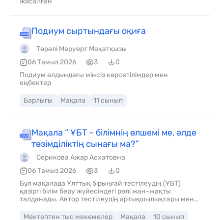
жасалған
Подиум сыртындағы оқиға
Төрәлі Меруерт Мақатқызы
06 Тамыз 2026
3
0
Подиум алдындағы мінсіз көрсетілімдер мен
еңбектер
Барлығы
Мақала
11 сынып
Мақала “ ҰБТ – білімнің өлшемі ме, әлде
төзімділіктің сынағы ма?”
Серикова Ажар Асхатовна
06 Тамыз 2026
3
0
Бұл мақалада Ұлттық бірыңғай тестілеудің (ҰБТ)
қазіргі білім беру жүйесіндегі рөлі жан-жақты
талданады. Автор тестілеудің артықшылықтары мен
кемшіліктерін саралап, оның тек білімді ғана емес,
оқушылардың психологиялық төзімділігін де
Мектептен тыс мекемелер
Мақала
10 сынып