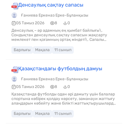
Денсаулық сақтау сапасы
Ғаниева Еркеназ Ерке-Бұланқызы
05 Тамыз 2026
8
0
Денсаулық – әр адамның ең қымбат байлығы\.
Сондықтан денсаулық сақтау сапасын жақсарту
мемлекет пен қоғамның ортақ міндеті\. Сапалы
медицина халықтың өмір сүру ұзақтығын арттырып,
елдің дамуына оң әсер етеді\.
Барлығы
Мақала
11 сынып
Қазақстандағы футболдың дамуы
Ғаниева Еркеназ Ерке-Бұланқызы
05 Тамыз 2026
8
0
Қазақстанда футболды одан әрі дамыту үшін балалар
спортына көбірек қолдау көрсету, заманауи жаттығу
алаңдарын көбейту және білікті жаттықтырушыларды
даярлау маңызды. Сонда ғана қазақстандық футбол
жаңа белеске көтеріліп, халықаралық аренада
Барлығы
Мақала
11 сынып
жоғары нәтижелерге қол жеткізе алады.