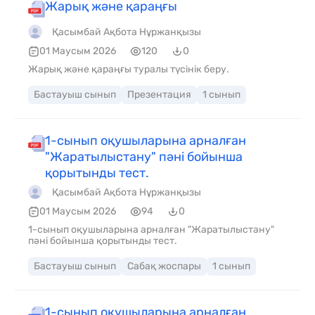
Жарық және қараңғы
Қасымбай Ақбота Нұржанқызы
01 Маусым 2026
120
0
Жарық және қараңғы туралы түсінік беру.
Бастауыш сынып
Презентация
1 сынып
1-сынып оқушыларына арналған
"Жаратылыстану" пәні бойынша
қорытынды тест.
Қасымбай Ақбота Нұржанқызы
01 Маусым 2026
94
0
1-сынып оқушыларына арналған "Жаратылыстану"
пәні бойынша қорытынды тест.
Бастауыш сынып
Сабақ жоспары
1 сынып
1-сынып оқушыларына арналған