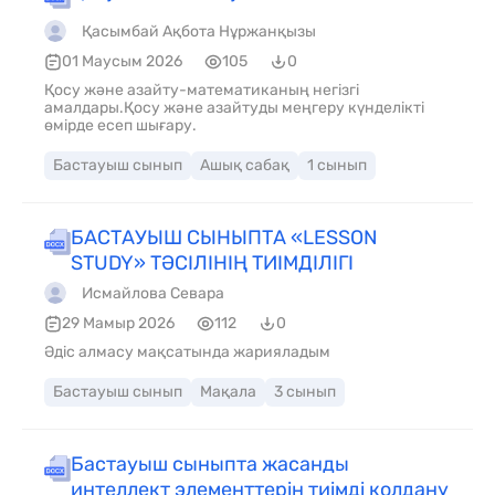
Қасымбай Ақбота Нұржанқызы
01 Маусым 2026
105
0
Қосу және азайту-математиканың негізгі
амалдары.Қосу және азайтуды меңгеру күнделікті
өмірде есеп шығару.
Бастауыш сынып
Ашық сабақ
1 сынып
БАСТАУЫШ СЫНЫПТА «LESSON
STUDY» ТӘСІЛІНІҢ ТИІМДІЛІГІ
Исмайлова Севара
29 Мамыр 2026
112
0
Әдіс алмасу мақсатында жарияладым
Бастауыш сынып
Мақала
3 сынып
Бастауыш сыныпта жасанды
интеллект элементтерін тиімді колдану