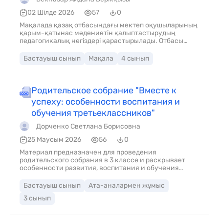
02 Шілде 2026
57
0
Мақалада қазақ отбасындағы мектеп оқушыларының
қарым-қатынас мәдениетін қалыптастырудың
педагогикалық негіздері қарастырылады. Отбасы
тәрбиесінің бала тұлғасының қалыптасуына, ұлттық
құндылықтарды меңгеруіне және мәдени қарым-
Бастауыш сынып
Мақала
4 сынып
қатынас дағдыларын дамытудағы рөлі талданады.
Сонымен қатар оқушылардың қарым-қатынас
мәдениетін қалыптастырудың тиімді жолдары мен
педагогикалық шарттары ұсынылады.
Родительское собрание "Вместе к
успеху: особенности воспитания и
обучения третьеклассников"
Дорченко Светлана Борисовна
25 Маусым 2026
56
0
Материал предназначен для проведения
родительского собрания в 3 классе и раскрывает
особенности развития, воспитания и обучения
детей 8–9 лет. В доступной форме представлены
возрастные особенности третьеклассников, вопросы
Бастауыш сынып
Ата-аналармен жұмыс
формирования учебной мотивации и развития
3 сынып
самостоятельности. Практические рекомендации
помогают родителям выстроить эффективное
взаимодействие с ребёнком и поддержать его