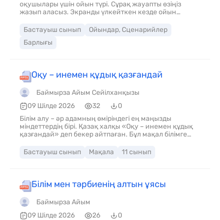
оқушылары үшін ойын түрі. Сұрақ жауапты өзіңіз
жазып аласыз. Экранды үлкейткен кезде ойын
ойналады. Музыкасымен бірге
Бастауыш сынып
Ойындар, Сценарийлер
Барлығы
Оқу – инемен құдық қазғандай
Баймырза Айым Сейілханқызы
09 Шілде 2026
32
0
Білім алу – әр адамның өміріндегі ең маңызды
міндеттердің бірі. Қазақ халқы «Оқу – инемен құдық
қазғандай» деп бекер айтпаған. Бұл мақал білімге
жету үшін көп еңбек, шыдамдылық және табандылық
қажет екенін білдіреді. Қазіргі таңда білімді адам ғана
Бастауыш сынып
Мақала
11 сынып
өз мақсатына жетіп, қоғамда өз орнын таба алады.
Сабақты жақсы оқу, кітап оқу, жаңа нәрселерді
үйрену – болашаққа жасалған үлкен қадам. Кейде
оқу қиын болып көрінуі мүмкін. Бірақ үздіксіз еңбек
Білім мен тәрбиенің алтын ұясы
еткен адам міндетті түрде жақсы нәтижеге жетеді.
Оқушының басты міндеті – уақытты тиімді пайдалану,
Баймырза Айым
мұғалімнің айтқанын мұқият тыңдау және алған
білімін өмірде қолдана білу. Сонымен қатар, тәртіпті
09 Шілде 2026
26
0