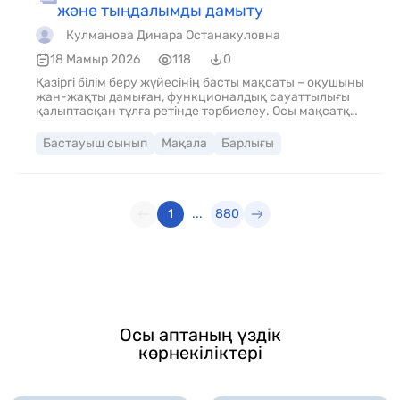
және тыңдалымды дамыту
Кулманова Динара Останакуловна
18 Мамыр 2026
118
0
Қазіргі білім беру жүйесінің басты мақсаты – оқушыны
жан-жақты дамыған, функционалдық сауаттылығы
қалыптасқан тұлға ретінде тәрбиелеу. Осы мақсатқа
жетуде бастауыш сыныптағы тілдік дағдыларды
дамыту ерекше орын алады. Әсіресе оқылым,
Бастауыш сынып
Мақала
Барлығы
жазылым және тыңдалым әрекеттері оқушының тілдік
қарым-қатынас жасау қабілетін жетілдіріп қана
қоймай, оның танымдық белсенділігін арттырады.
Бастауыш сынып – баланың тілдік негізі қаланатын
маңызды кезең. Бұл кезеңде оқушы дұрыс оқуды,
1
...
880
ойын жүйелі жеткізуді, тыңдалған ақпаратты түсінуді
үйренеді. Сондықтан мұғалім әр сабақта тілдік
дағдыларды кешенді түрде дамытуға ерекше назар
аударуы қажет.
Осы аптаның үздік
көрнекіліктері