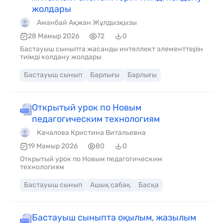
жолдары
Аманбай Ақжан Жұлдызқызы
28 Мамыр 2026
72
0
Бастауыш сыныпта жасанды интеллект элементтерін
тиімді колдану жолдары
Бастауыш сынып
Барлығы
Барлығы
Открытый урок по Новым
педагогическим технологиям
Качалова Кристина Витальевна
19 Мамыр 2026
80
0
Открытый урок по Новым педагогическим
технологиям
Бастауыш сынып
Ашық сабақ
Басқа
Бастауыш сыныпта оқылым, жазылым