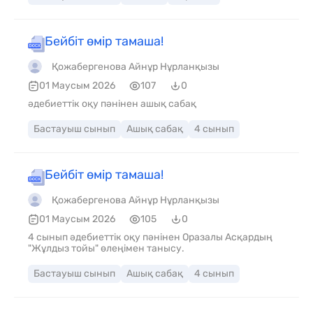
Бейбіт өмір тамаша!
Қожабергенова Айнұр Нұрланқызы
01 Маусым 2026
107
0
әдебиеттік оқу пәнінен ашық сабақ
Бастауыш сынып
Ашық сабақ
4 сынып
Бейбіт өмір тамаша!
Қожабергенова Айнұр Нұрланқызы
01 Маусым 2026
105
0
4 сынып әдебиеттік оқу пәнінен Оразалы Асқардың
"Жұлдыз тойы" өлеңімен танысу.
Бастауыш сынып
Ашық сабақ
4 сынып