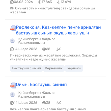
06.08.2026
17 863
13 694
ҚР Оқу-ағарту министрлігінің стандарты бойынша
жасалған
Рефлексия. Кез-келген пәнге арналған
бастауыш сынып оқушылары үшін
Қайыпберген Жадыра
Ғалымжанқызы
14 Шілде 2026
68
0
Интернетсіз жұмыс жасайтын рефлексия. Экранды
үлкейткен кезде жұмыс жасайды
Бастауыш сынып
Көрнекілік
Барлығы
Ойын. Бастауыш сынып
Қайыпберген Жадыра
Ғалымжанқызы
14 Шілде 2026
38
0
Кез-келген пәнге арналған бастауыш сынып