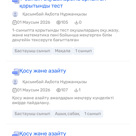
қорытынды тест
Қасымбай Ақбота Нұржанқызы
01 Маусым 2026
105
0
1-сыныпта қорытынды тест оқушылардың оқу,жазу,
және математика пәні бойынша меңгерген білім
деңгейін тексеруге бағытталған
Бастауыш сынып
Мақала
1 сынып
Қосу және азайту
Қасымбай Ақбота Нұржанқызы
01 Маусым 2026
107
1
Қосу және азайту амалдарын меңгеру күнделікті
өмірде пайдалану.
Бастауыш сынып
Ашық сабақ
1 сынып
Қосу және азайту