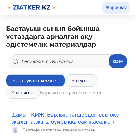
Жариялау
бастауыш сынып бойынша
ұстаздарға арналған оқу
әдістемелік материалдар
Іздеу
Бастауыш сынып
Бағыт
Сынып
Барлығы: 111520 материал
Дайын ҚМЖ. Барлық пәндерден осы оқу
жылына, жаңа бұйрыққа сай жасалған
Сертификатталған тренер жасаған