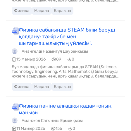
жүзеге асырудың мәні, артықшылықтары, балаларда
қалыптасатын дағды, қолдану тәжірибесі
сипатталған. STEAM тәсілі оқушылардың теориялық
Физика
Мақала
Барлығы
білімін тәжірибемен ұштастырып, олардың
шығармашылық, инженерлік және зерттеушілік
қабілеттерін дамытуға ықпал етеді.
Физика сабағында STEAM білім беруді
қолдану: тәжірибе мен
шығармашылықтың үйлесімі.
Амангелді Назымгүл Дәуренқызы
15 Мамыр 2026
89
0
Бұл мақалада физика сабақтарында STEAM (Science,
Technology, Engineering, Arts, Mathematics) білім беруді
жүзеге асырудың мәні, артықшылықтары, балаларда
қалыптасатын дағды, қолдану тәжірибесі
сипатталған. STEAM тәсілі оқушылардың теориялық
Физика
Мақала
Барлығы
білімін тәжірибемен ұштастырып, олардың
шығармашылық, инженерлік және зерттеушілік
қабілеттерін дамытуға ықпал етеді.
Физика пәніне алғашқы қадам-оның
маңызы
Аманжол Сағыныш Ермекқызы
11 Мамыр 2026
156
0