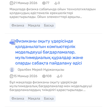
21 Мамыр 2026
77
0
Мақалада физика сабағында ойын технологияларын
қолданудың әдістемелік ерекшеліктері
қарастырылады. Ойын элементтері арқылы
оқушылардың пәнге қызығушылығы мен танымдық
белсенділігін арттыру жолдары ұсынылады. Сонымен
Физика
Мақала
Басқа
қатар цифрлық платформаларды пайдалану арқылы
ұйымдастырылатын интерактивті ойындардың
тиімділігі сипатталады.
Физиканы оқыту үдерісінде
қолданылатын компьютерлік
модельдеуші бағдарламалар,
мультимедиалық құралдар және
оларды сабақта пайдалану әдісі
Оралбек Мерей Нұржанқызы
15 Мамыр 2026
108
0
Бұл мақалада физиканы оқыту үдерісінде
мультимедиалық бағдарламалар мен модельдеуші
бағдарламалардың тиімділігі қарастырылады.
Сонымен қатар оларды білім беру процесінде
пайдалану әдістері ұсынылады және физикалық
Физика
Мақала
Басқа
құбылыстарды визуализациялау арқылы
оқушылардың пәнге қызығушылықтары талданады.