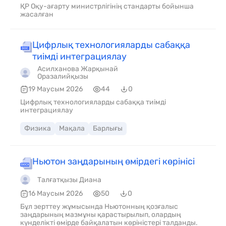
ҚР Оқу-ағарту министрлігінің стандарты бойынша
жасалған
Цифрлық технологияларды сабаққа
тиімді интеграциялау
Асилханова Жарқынай
Оразалийқызы
19 Маусым 2026
44
0
Цифрлық технологияларды сабаққа тиімді
интеграциялау
Физика
Мақала
Барлығы
Ньютон заңдарының өмірдегі көрінісі
Талғатқызы Диана
16 Маусым 2026
50
0
Бұл зерттеу жұмысында Ньютонның қозғалыс
заңдарының мазмұны қарастырылып, олардың
күнделікті өмірде байқалатын көріністері талданды.