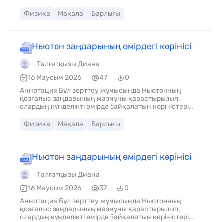
Физика
Мақала
Барлығы
Ньютон заңдарының өмірдегі көрінісі
Талғатқызы Диана
16 Маусым 2026
47
0
Аннотация Бұл зерттеу жұмысында Ньютонның
қозғалыс заңдарының мазмұны қарастырылып,
олардың күнделікті өмірде байқалатын көріністері
талданды. Жұмыс барысында қозғалысқа әсер ететін
күштердің ерекшеліктерін анықтау мақсатында
Физика
Мақала
Барлығы
бірнеше қарапайым тәжірибелер жүргізілді.
Ньютон заңдарының өмірдегі көрінісі
Талғатқызы Диана
16 Маусым 2026
37
0
Аннотация Бұл зерттеу жұмысында Ньютонның
қозғалыс заңдарының мазмұны қарастырылып,
олардың күнделікті өмірде байқалатын көріністері