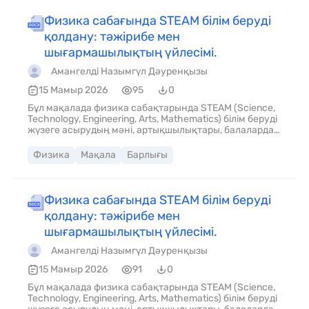
Физика сабағында STEAM білім беруді
қолдану: тәжірибе мен
шығармашылықтың үйлесімі.
Амангелді Назымгүл Дәуренқызы
15 Мамыр 2026
95
0
Бұл мақалада физика сабақтарында STEAM (Science,
Technology, Engineering, Arts, Mathematics) білім беруді
жүзеге асырудың мәні, артықшылықтары, балаларда
қалыптасатын дағды, қолдану тәжірибесі
сипатталған.
Физика
Мақала
Барлығы
Физика сабағында STEAM білім беруді
қолдану: тәжірибе мен
шығармашылықтың үйлесімі.
Амангелді Назымгүл Дәуренқызы
15 Мамыр 2026
91
0
Бұл мақалада физика сабақтарында STEAM (Science,
Technology, Engineering, Arts, Mathematics) білім беруді