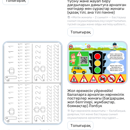
Толығырақ
түсіну және жауап беру
дағдыларын дамытуға арналған
мәтіндер мен сұрақтар жинағы
(қазақ тілі, ана тілі пәніне)
📚 «Мәтін жинағы – 2 сынып» — бастауыш
сынып оқушыларының оқу сауаттылығын,
түсініп оқуды және ойды жеткізу қабілетін
дамытуға арналған әдістемелік материал.
Бұл жинақ әр мәтіннен кейін берілген
Толығырақ
түсінуге арналған сұрақтармен, оқу және
сөйлеу дағдыларын жетілдіруге
көмектеседі.
Жол ережесін үйренейік!
Балаларға арналған көрнекілік
постерлер жинағы (бағдаршам,
жол белгілері, жұмбақтар,
боямақтар) Лэпбук
🎯 Бұл көрнекілік жиынтығы — балабақша,
даярлық топ және бастауыш сынып
оқушыларына арналған оқу құрал.
Мақсаты — балаларды жолда жүру
мәдениетімен, қауіпсіздік ережелерімен
Толығырақ
және жол белгілерінің мағынасымен