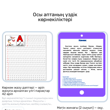
Осы аптаның үздік
көрнекіліктері
Көркем жазу дәптері — әріп
жазуға арналған үлгі парақтар
42 әріп
Бұл көрнекіліктер 1-сынып оқушылары мен
даярлық топқа арналған. Мақсаты —
әріптің жазылу бағытын, көлбеу сызықты
ұстануды және әріп байланысын үйрету
Мәтін жинағы (2 сынып) — оқу,