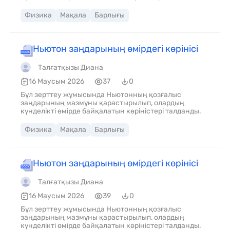
Физика
Мақала
Барлығы
Ньютон заңдарының өмірдегі көрінісі
Талғатқызы Диана
16 Маусым 2026
37
0
Бұл зерттеу жұмысында Ньютонның қозғалыс
заңдарының мазмұны қарастырылып, олардың
күнделікті өмірде байқалатын көріністері талданды.
Физика
Мақала
Барлығы
Ньютон заңдарының өмірдегі көрінісі
Талғатқызы Диана
16 Маусым 2026
39
0
Бұл зерттеу жұмысында Ньютонның қозғалыс
заңдарының мазмұны қарастырылып, олардың
күнделікті өмірде байқалатын көріністері талданды.