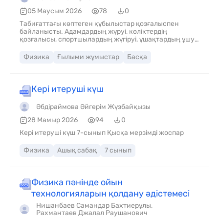
симуляторлар арқылы оқушылар физикалық
шамалардың өзара байланысын зерттеп,
05 Маусым 2026
78
0
параметрлерді өзгерту арқылы заңдылықтарды өз
Табиғаттағы көптеген құбылыстар қозғалыспен
бетімен анықтай алады. Интерактивті симуляторлар
байланысты. Адамдардың жүруі, көліктердің
оқушылардың қызығушылығын арттырып, түсініктерін
қозғалысы, спортшылардың жүгіруі, ұшақтардың ұшуы
тереңдетуге ықпал етеді. Бұл зерттеушілік, сыни
– барлығы физика заңдарына бағынады. Осындай
ойлау және талдау дағдыларын дамытуға ықпал
заңдардың ішіндегі ең маңыздысы – ағылшын ғалымы
етеді. Сонымен қатар, цифрлық ресурстар қашықтан
Физика
Ғылыми жұмыстар
Басқа
Исаак Ньютон ашқан қозғалыс заңдары.
оқыту жағдайында білім сапасын сақтауға және STEM
бағытындағы жобаларды жүзеге асыруға тиімді құрал
болып табылады. Осы құралдардың көмегімен
мұғалімдер оқыту процесін тиімдірек және қызықты
Кері итеруші күш
ете алады.
Әбдіраймова Әйгерім Жүзбайқызы
28 Мамыр 2026
94
0
Кері итеруші күш 7-сынып Қысқа мерзімді жоспар
Физика
Ашық сабақ
7 сынып
Физика пәнінде ойын
технологияларын қолдану әдістемесі
Нишанбаев Самандар Бахтиерұлы,
Рахмантаев Джалал Раушанович