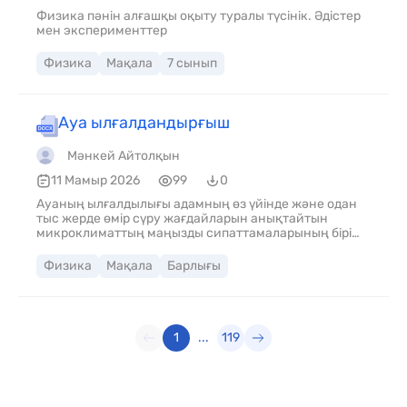
Физика пәнін алғашқы оқыту туралы түсінік. Әдістер
мен эксперименттер
Физика
Мақала
7 сынып
Ауа ылғалдандырғыш
Мәнкей Айтолқын
11 Мамыр 2026
99
0
Ауаның ылғалдылығы адамның өз үйінде және одан
тыс жерде өмір сүру жағдайларын анықтайтын
микроклиматтың маңызды сипаттамаларының бірі
болып табылады. Салыстырмалы ылғалдылық
деңгейіндегі өзгерістерді бақылау және ауытқуларды
Физика
Мақала
Барлығы
барынша азайту өте маңызды.
1
...
119