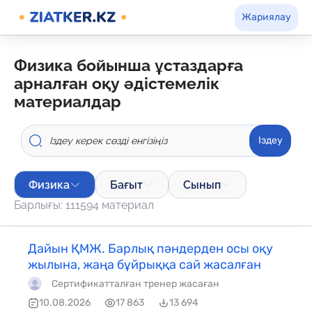
Жариялау
физика бойынша ұстаздарға
арналған оқу әдістемелік
материалдар
Іздеу
Физика
Бағыт
Сынып
Барлығы: 111594 материал
Дайын ҚМЖ. Барлық пәндерден осы оқу
жылына, жаңа бұйрыққа сай жасалған
Сертификатталған тренер жасаған
10.08.2026
17 863
13 694