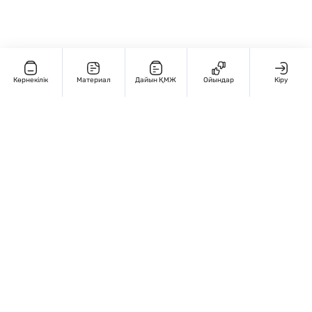
Көрнекілік
Материал
Дайын ҚМЖ
Ойындар
Кіру
Редакциямен байланыс
+7 707 770 3131
Жұмыс кестесі: Дүйсенбі – жұма, 9:00 – 18:00
Мекенжай:
Қазақстан, Алматы, Гоголья 86. 4 этаж, 406-кабинет
Сведения об организации