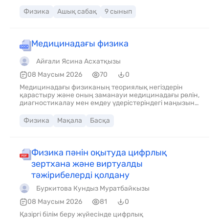
толқын вакуумда таралады? 4. Қайсысы дыбыс
толқыны?»
Физика
Ашық сабақ
9 сынып
Медицинадағы физика
Айғали Ясина Асхатқызы
08 Маусым 2026
70
0
Медицинадағы физиканың теориялық негіздерін
қарастыру және оның заманауи медицинадағы рөлін,
диагностикалау мен емдеу үдерістеріндегі маңызын
анықтау. Сонымен қатар, физикалық әдістер мен
технологиялардың адам денсаулығын сақтаудағы
Физика
Мақала
Басқа
тиімділігін талдау.
Физика пәнін оқытуда цифрлық
зертхана және виртуалды
тәжірибелерді қолдану
Буркитова Кундыз Муратбайкызы
08 Маусым 2026
81
0
Қазіргі білім беру жүйесінде цифрлық