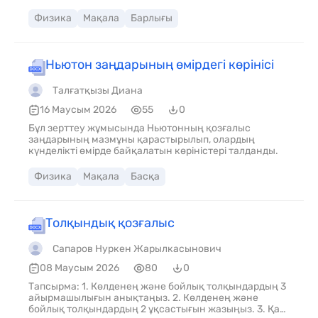
талданды. Жұмыс барысында қозғалысқа әсер ететін
күштердің ерекшеліктерін анықтау мақсатында
Физика
Мақала
Барлығы
бірнеше қарапайым тәжірибелер жүргізілді.
Ньютон заңдарының өмірдегі көрінісі
Талғатқызы Диана
16 Маусым 2026
55
0
Бұл зерттеу жұмысында Ньютонның қозғалыс
заңдарының мазмұны қарастырылып, олардың
күнделікті өмірде байқалатын көріністері талданды.
Физика
Мақала
Басқа
Толқындық қозғалыс
Сапаров Нуркен Жарылкасынович
08 Маусым 2026
80
0
Тапсырма: 1. Көлденең және бойлық толқындардың 3
айырмашылығын анықтаңыз. 2. Көлденең және
бойлық толқындардың 2 ұқсастығын жазыңыз. 3. Қай