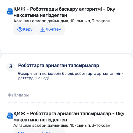
ҚМЖ - Роботтарды басқару алгоритмі - Оқу
мақсатына негізделген
Алғашқы әскери дайындық, 10-сынып, 3-тоқсан
Көру
Жүктеу
Роботтарға арналған тапсырмалар
3
Әскери істің негіздерін біледі, роботтарға арналған мін-
деттерді шешеді.
Файлдары
ҚМЖ - Роботтарға арналған тапсырмалар - Оқу
мақсатына негізделген
Алғашқы әскери дайындық, 10-сынып, 3-тоқсан