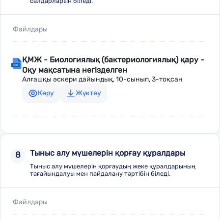
салдарларын біледі.
Файлдары
ҚМЖ - Биологиялық (бактериологиялық) қару -
Оқу мақсатына негізделген
Алғашқы әскери дайындық, 10-сынып, 3-тоқсан
Көру
Жүктеу
Тыныс алу мүшелерін қорғау құралдары
8
Тыныс алу мүшелерін қорғаудың жеке құралдарының
тағайындалуы мен пайдалану тәртібін біледі.
Файлдары