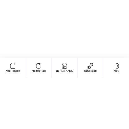
Көрнекілік
Материал
Дайын ҚМЖ
Ойындар
Кіру
Редакциямен байланыс
+7 707 770 3131
Жұмыс кестесі: Дүйсенбі – жұма, 9:00 – 18:00