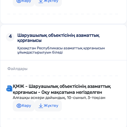
Көру
Жүктеу
Шаруашылық объектісінің азаматтық
4
қорғанысы
Қазақстан Республикасы азаматтық қорғанысын
ұйымдастырылуын біледі
Файлдары
ҚМЖ - Шаруашылық объектісінің азаматтық
қорғанысы - Оқу мақсатына негізделген
Алғашқы әскери дайындық, 10-сынып, 3-тоқсан
Көру
Жүктеу