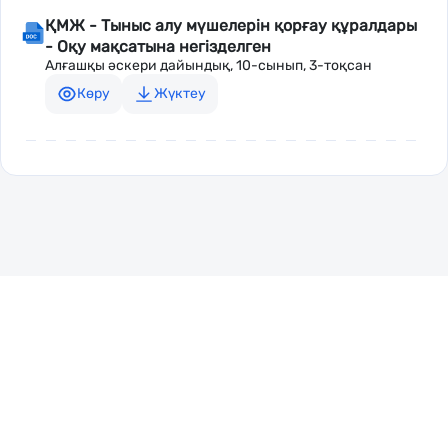
ҚМЖ - Тыныс алу мүшелерін қорғау құралдары
- Оқу мақсатына негізделген
Алғашқы әскери дайындық, 10-сынып, 3-тоқсан
Көру
Жүктеу