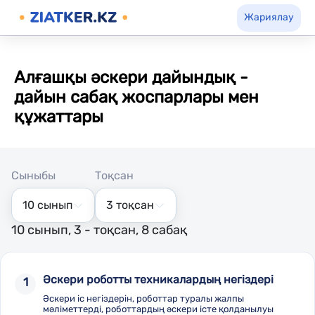
Жариялау
Алғашқы әскери дайындық -
дайын сабақ жоспарлары мен
құжаттары
Сыныбы
Тоқсан
10 сынып
3 тоқсан
10 сынып, 3 - тоқсан, 8 сабақ
Әскери роботты техникалардың негіздері
1
Әскери іс негіздерін, роботтар туралы жалпы
мәліметтерді, роботтардың әскери істе қолданылуы