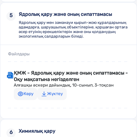
Ядролық қару және оның сипаттамасы
5
Ядролық қару мен заманауи қырып-жою құралдарының
адамдарға, шаруашылық объектілеріне, қоршаған ортаға
әсер етуінің ерекшеліктерін және оны қолданудың
экологиялық салдарларын біледі.
Файлдары
ҚМЖ - Ядролық қару және оның сипаттамасы -
Оқу мақсатына негізделген
Алғашқы әскери дайындық, 10-сынып, 3-тоқсан
Көру
Жүктеу
Химиялық қару
6