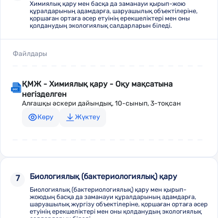
Химиялық қару мен басқа да заманауи қырып-жою
құралдарының адамдарға, шаруашылық объектілеріне,
қоршаған ортаға әсер етуінің ерекшеліктері мен оны
қолданудың экологиялық салдарларын біледі.
Файлдары
ҚМЖ - Химиялық қару - Оқу мақсатына
негізделген
Алғашқы әскери дайындық, 10-сынып, 3-тоқсан
Көру
Жүктеу
Биологиялық (бактериологиялық) қару
7
Биологиялық (бактериологиялық) қару мен қырып-
жоюдың басқа да заманауи құралдарының адамдарға,
шаруашылық жүргізу объектілеріне, қоршаған ортаға әсер
етуінің ерекшеліктері мен оны қолданудың экологиялық