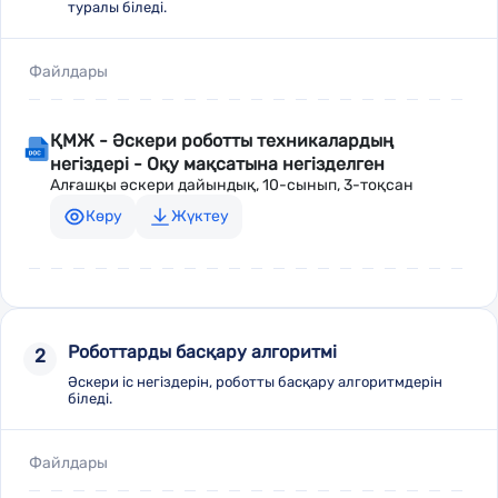
туралы біледі.
Файлдары
ҚМЖ - Әскери роботты техникалардың
негіздері - Оқу мақсатына негізделген
Алғашқы әскери дайындық, 10-сынып, 3-тоқсан
Көру
Жүктеу
Роботтарды басқару алгоритмі
2
Әскери іс негіздерін, роботты басқару алгоритмдерін
біледі.
Файлдары