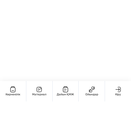
Көрнекілік
Материал
Дайын ҚМЖ
Ойындар
Кіру