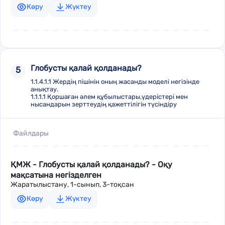
Көру
Жүктеу
Глобусты қалай қолданады?
5
1.1.4.1.1 Жердің пішінін оның жасанды моделі негізінде
анықтау.
1.1.1.1 Қоршаған әлем құбылыстары,үдерістері мен
нысандарын зерттеудің қажеттілігін түсіндіру
Файлдары
ҚМЖ - Глобусты қалай қолданады? - Оқу
мақсатына негізделген
Жаратылыстану, 1-сынып, 3-тоқсан
Көру
Жүктеу