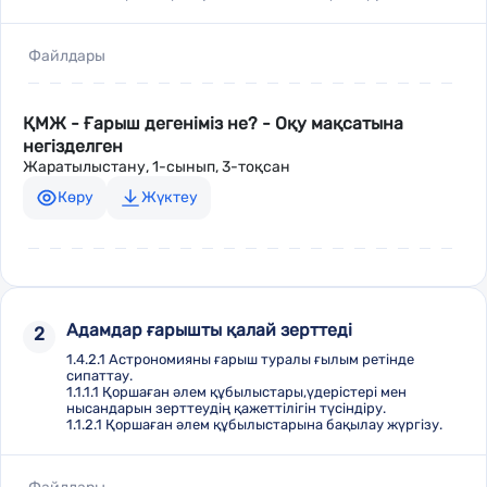
Файлдары
ҚМЖ - Ғарыш дегеніміз не? - Оқу мақсатына
негізделген
Жаратылыстану, 1-сынып, 3-тоқсан
Көру
Жүктеу
Адамдар ғарышты қалай зерттеді
2
1.4.2.1 Астрономияны ғарыш туралы ғылым ретінде
сипаттау.
1.1.1.1 Қоршаған әлем құбылыстары,үдерістері мен
нысандарын зерттеудің қажеттілігін түсіндіру.
1.1.2.1 Қоршаған әлем құбылыстарына бақылау жүргізу.