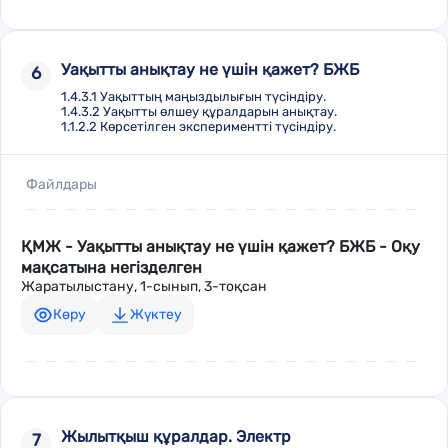
Уақытты анықтау не үшін қажет? БЖБ
6
1.4.3.1 Уақыттың маңыздылығын түсіндіру.
1.4.3.2 Уақытты өлшеу құралдарын анықтау.
1.1.2.2 Көрсетілген экспериментті түсіндіру.
Файлдары
ҚМЖ - Уақытты анықтау не үшін қажет? БЖБ - Оқу
мақсатына негізделген
Жаратылыстану, 1-сынып, 3-тоқсан
Көру
Жүктеу
Жылытқыш құралдар. Электр
7