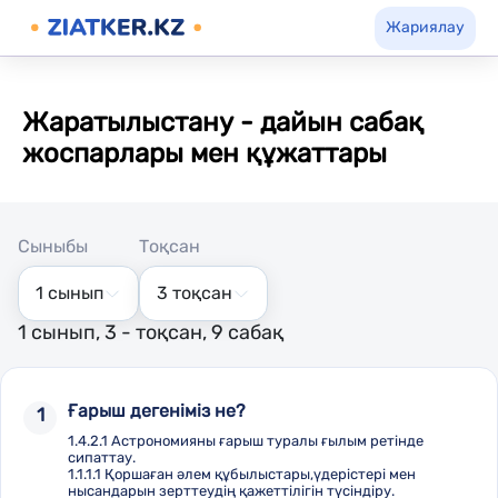
Жариялау
Жаратылыстану - дайын сабақ
жоспарлары мен құжаттары
Сыныбы
Тоқсан
1 сынып
3 тоқсан
1 сынып, 3 - тоқсан, 9 сабақ
Ғарыш дегеніміз не?
1
1.4.2.1 Астрономияны ғарыш туралы ғылым ретінде
сипаттау.
1.1.1.1 Қоршаған әлем құбылыстары,үдерістері мен
нысандарын зерттеудің қажеттілігін түсіндіру.