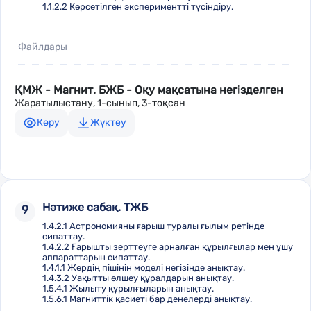
1.1.2.2 Көрсетілген экспериментті түсіндіру.
Файлдары
ҚМЖ - Магнит. БЖБ - Оқу мақсатына негізделген
Жаратылыстану, 1-сынып, 3-тоқсан
Көру
Жүктеу
Нәтиже сабақ. ТЖБ
9
1.4.2.1 Астрономияны ғарыш туралы ғылым ретінде
сипаттау.
1.4.2.2 Ғарышты зерттеуге арналған құрылғылар мен ұшу
аппараттарын сипаттау.
1.4.1.1 Жердің пішінін моделі негізінде анықтау.
1.4.3.2 Уақытты өлшеу құралдарын анықтау.
1.5.4.1 Жылыту құрылғыларын анықтау.
1.5.6.1 Магниттік қасиеті бар денелерді анықтау.