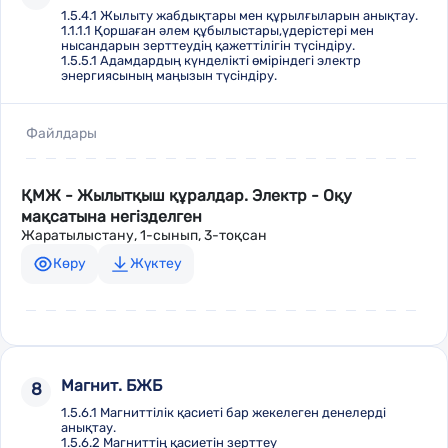
1.5.4.1 Жылыту жабдықтары мен құрылғыларын анықтау.
1.1.1.1 Қоршаған әлем құбылыстары,үдерістері мен
нысандарын зерттеудің қажеттілігін түсіндіру.
1.5.5.1 Адамдардың күнделікті өміріндегі электр
энергиясының маңызын түсіндіру.
Файлдары
ҚМЖ - Жылытқыш құралдар. Электр - Оқу
мақсатына негізделген
Жаратылыстану, 1-сынып, 3-тоқсан
Көру
Жүктеу
Магнит. БЖБ
8
1.5.6.1 Магниттілік қасиеті бар жекелеген денелерді
анықтау.
1.5.6.2 Магниттің қасиетін зерттеу