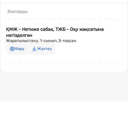
Файлдары
ҚМЖ - Нәтиже сабақ. ТЖБ - Оқу мақсатына
негізделген
Жаратылыстану, 1-сынып, 3-тоқсан
Көру
Жүктеу