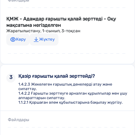
Файлдары
ҚМЖ - Адамдар ғарышты қалай зерттеді - Оқу
мақсатына негізделген
Жаратылыстану, 1-сынып, 3-тоқсан
Көру
Жүктеу
Қазір ғарышты қалай зерттейді?
3
1.4.2.3 Жекелеген ғарыштық денелерді атау және
сипаттау.
1.4.2.2 Ғарышты зерттеуге арналған құрылғылар мен ұшу
аппараттарын сипаттау.
1.1.2.1 Қоршаған әлем құбылыстарына бақылау жүргізу.
Файлдары