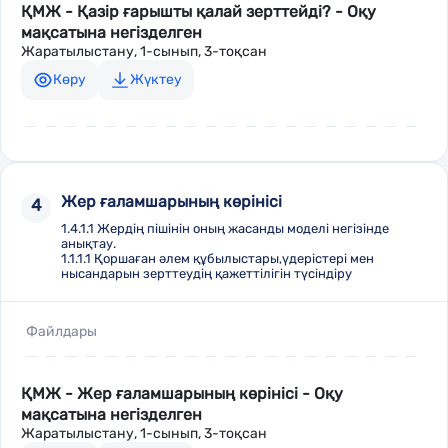
ҚМЖ - Қазір ғарышты қалай зерттейді? - Оқу
мақсатына негізделген
Жаратылыстану, 1-сынып, 3-тоқсан
Көру
Жүктеу
Жер ғаламшарының көрінісі
4
1.4.1.1 Жердің пішінін оның жасанды моделі негізінде
анықтау.
1.1.1.1 Қоршаған әлем құбылыстары,үдерістері мен
нысандарын зерттеудің қажеттілігін түсіндіру
Файлдары
ҚМЖ - Жер ғаламшарының көрінісі - Оқу
мақсатына негізделген
Жаратылыстану, 1-сынып, 3-тоқсан