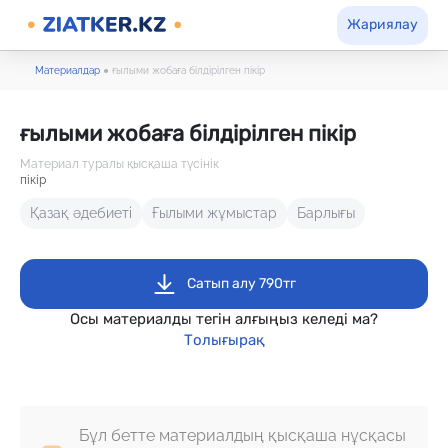
Жариялау
Материалдар
●
ғылыми жобаға білдірілген пікір
ғылыми жобаға білдірілген пікір
Материал туралы қысқаша түсінік
пікір
Қазақ әдебиеті
Ғылыми жұмыстар
Барлығы
Сатып алу 790тг
Осы материалды тегін алғыңыз келеді ма?
Толығырақ
Бұл бетте материалдың қысқаша нұсқасы