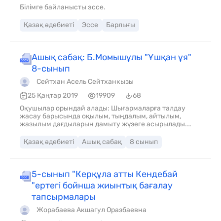
Білімге байланысты эссе.
Қазақ әдебиеті
Эссе
Барлығы
Ашық сабақ: Б.Момышұлы "Ұшқан ұя"
8-сынып
Сейтхан Асель Сейтханкызы
25 Қаңтар 2019
19909
68
Оқушылар орындай алады: Шығармаларға талдау
жасау барысында оқылым, тыңдалым, айтылым,
жазылым дағдыларын дамыту жүзеге асырылады.
Пәнге қатысты сөздік қор мен терминдер: Әже
құшағы, өле-өлгенше өз бетімен оқып тоқыған адам,
Қазақ әдебиеті
Ашық сабақ
8 сынып
зергерлікті жақсы көрген, ауылдағы келін-кепшікті бір
шыбықпен айдайтын адуынды, ертексіз өскен бала –
рухани мүгедек адам. Талқылауға арналған
сұрақтар: Білімленд Тест сұрақтарына жауап береді 1.
5-сынып "Керқұла атты Кендебай
Бауыржан Момышұлы кім?
"ертегі бойнша жиынтық бағалау
тапсырмалары
Жорабаева Акшагул Оразбаевна