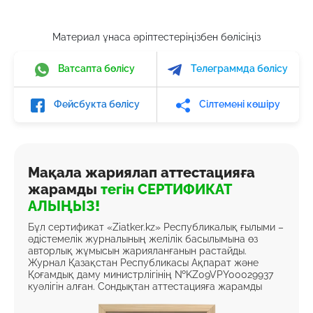
Материал ұнаса әріптестеріңізбен бөлісіңіз
Ватсапта бөлісу
Телеграммда бөлісу
Фейсбукта бөлісу
Сілтемені көшіру
Мақала жариялап аттестацияға
жарамды
тегін СЕРТИФИКАТ
АЛЫҢЫЗ!
Бұл сертификат «Ziatker.kz» Республикалық ғылыми –
әдістемелік журналының желілік басылымына өз
авторлық жұмысын жарияланғанын растайды.
Журнал Қазақстан Республикасы Ақпарат және
Қоғамдық даму министрлігінің №KZ09VPY00029937
куәлігін алған. Сондықтан аттестацияға жарамды