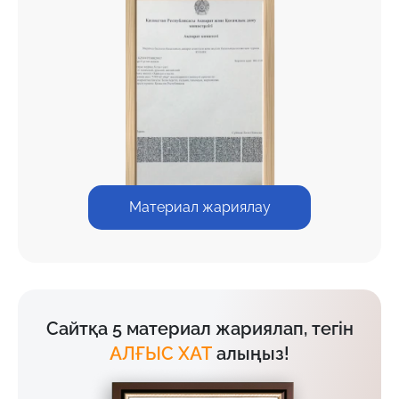
Материал жариялау
Сайтқа 5 материал жариялап, тегін
АЛҒЫС ХАТ
алыңыз!