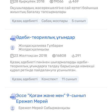
28 Қырқүйек 2018
19066
469
Оқушылардың жасерекшелігіне сай ертегі бойынша
жиынтық бағалау тапсырмалары
Қазақ әдебиеті
Сабақ жоспары
5 сынып
Әдеби-теориялық ұғымдар
Жолдасқалиева Гүлбарам
Жолдасқалиқызы
23 Желтоқсан 2018
16808
291
Қазақ әдебиеті пәнінен шығармаларды әдеби-
теориялық ұғымдарға талдау барысында көмекші
құрал ретінде пайдалануға ұсынылған.
Қазақ әдебиеті
Конспект
11 сынып
Эссе "Қоғам және мен" 9-сынып
Ережеп Мерей
Ережеп Мерей Сабыржанқызы