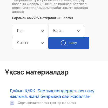
тәжірибесін біріктіріп, ең үлкен материалдар
базасын жасадық. Төменде пәніңізді белгілеп,
керек материалды алып сабағыңызға қолдана
аласыз
Барлығы 663 959 материал жиналған
Пән
Бағыт
Іздеу
Сынып
Ұқсас материалдар
Дайын ҚМЖ. Барлық пәндерден осы оқу
жылына, жаңа бұйрыққа сай жасалған
Сертификатталған тренер жасаған