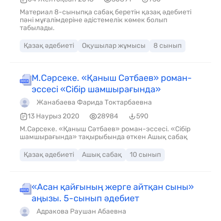
Материал 8-сыныпқа сабақ беретін қазақ әдебиеті
пәні мұғалімдеріне әдістемелік көмек болып
табылады.
Қазақ әдебиеті
Оқушылар жұмысы
8 сынып
М.Сәрсеке. «Қаныш Сәтбаев» роман-
эссесі «Сібір шамшырағында»
Жанабаева Фарида Токтарбаевна
13 Наурыз 2020
28984
590
М.Сәрсеке. «Қаныш Сәтбаев» роман-эссесі. «Сібір
шамшырағында» тақырыбында өткен Ашық сабақ
Қазақ әдебиеті
Ашық сабақ
10 сынып
«Асан қайғының жерге айтқан сыны»
аңызы. 5-сынып әдебиет
Адракова Раушан Абаевна