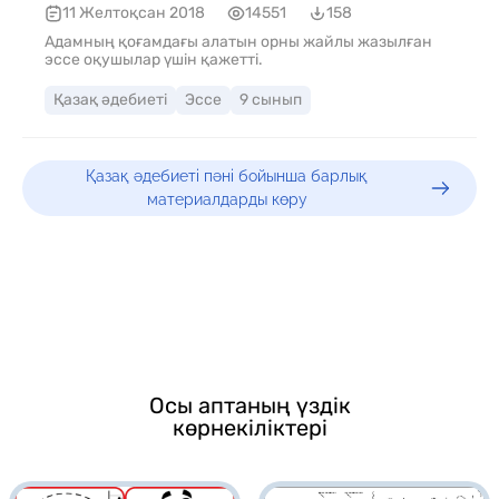
11 Желтоқсан 2018
14551
158
Адамның қоғамдағы алатын орны жайлы жазылған
эссе оқушылар үшін қажетті.
Қазақ әдебиеті
Эссе
9 сынып
Қазақ әдебиеті пәні бойынша барлық
материалдарды көру
Осы аптаның үздік
көрнекіліктері