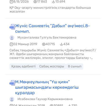
8/8/2026
17 863
13 694
ҚР Оқу-ағарту министрлігінің стандарты бойынша
жасалған
Жүніс Сахиевтің "Дабыл" әңгімесі.8-
сынып.
Мухангалива Гулгуль Бектемировна
02 Мамыр 2019
40715
434
Сабақ тақырыбы Жүніс Сахиевтің «Дабыл» әңгімесіТ/
Ж1. Әдеби шығарманың жанрына байланысты
сюжеттік желілерін, эпилог, прологтарды Бағалау •
Әдеби туындының сюжеттік желілерін құрастыра
алады. • Эпилог, прологтарды анықтайды.
Қазақ әдебиеті
Сабақ жоспары
8 сынып
М.Мөңкеұлының "Үш қиян"
шығармасындағы көркемдегіш
құралдар
Исабекова Гаухар Карымжановна
04 Желтоқсан 2018
30891
730