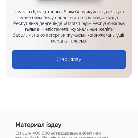
Тәуелсіз Қазақстанның білім беру жүйесін дамытуға
және білім беру сапасын арттыру мақсатында
Республика деңгейінде «Ustaz tilegi» Республикалық
ғылыми – әдістемелік журналының желілік
басылымына өз авторлық жұмысын жариялағаны үшін
марапатталасыз!
Жариялау
Материал іздеу
Сіз үшін 400 000 ұстаздардың еңбегі мен