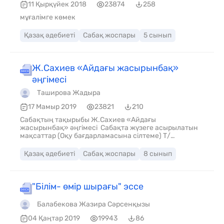
11 Қырқүйек 2018
23874
258
мұғалімге көмек
Қазақ әдебиеті
Сабақ жоспары
5 сынып
Ж.Сахиев «Айдағы жасырынбақ»
әңгімесі
Таширова Жадыра
17 Мамыр 2019
23821
210
Сабақтың тақырыбы Ж.Сахиев «Айдағы
жасырынбақ» әңгімесі Сабақта жүзеге асырылатын
мақсаттар (Оқу бағдарламасына сілтеме) Т/
Ж1.Көркем шығарманың мазмұны мен пішіні Сабақ
мақсаты 1.Шығарма мазмұнын түсінеді. 2.Әдеби
Қазақ әдебиеті
Сабақ жоспары
8 сынып
шығарманың жанрына байланысты сюжеттік
желілерін баяндайды. 3. эпилог, прологтарды
анықтайды Бағалау критерийі Ж.Сахиевтің «Айдағы
жасырынбақ» әңгімесінің жанрына байланысты
"Білім- өмір шырағы" эссе
сюжеттік желілерін анықтайды
Балабекова Жазира Сәрсенқызы
04 Қаңтар 2019
19943
86