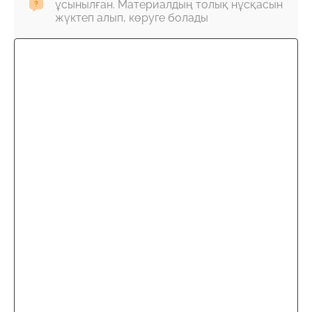
ұсынылған. Материалдың толық нұсқасын
жүктеп алып, көруге болады