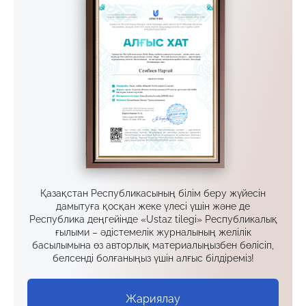
Қазақстан Республикасының білім беру жүйесін
дамытуға қосқан жеке үлесі үшін және де
Республика деңгейінде «Ustaz tilegi» Республикалық
ғылыми – әдістемелік журналының желілік
басылымына өз авторлық материалыңызбен бөлісіп,
белсенді болғаныңыз үшін алғыс білдіреміз!
Жариялау