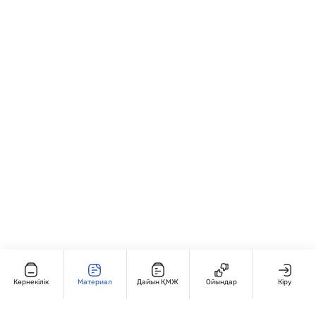
байланысты түсінуді; • Есептеу
тапсырмасы ретінде; • “Теңдеу шешу”,
жылдамдығын және дәлдігін дамытады; •
“Белгісіз санды тап”, “Қосу мен азайту
Арифметикалық амалдарды
байланысы” тақырыптарында; • Жеке
автоматтандырады.
және топтық жұмыс түрінде: ✏️ “Х мәнін
тап”, 🔢 “Кім тез шешеді?”, 💡 “Қате тап!”
жаттығулары; • Қайталау және бақылау
сабақтарында қолдануға ыңғайлы.
Көрнекілік
Материал
Дайын ҚМЖ
Ойындар
Кіру