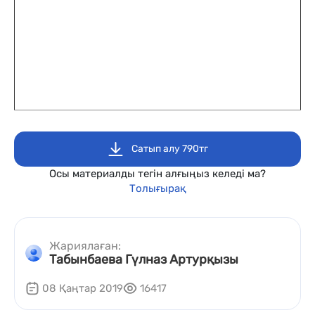
Сатып алу 790тг
Осы материалды тегін алғыңыз келеді ма?
Толығырақ
Жариялаған:
Табынбаева Гүлназ Артурқызы
08 Қаңтар 2019
16417