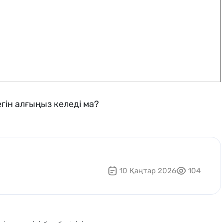
гін алғыңыз келеді ма?
10 Қаңтар 2026
104