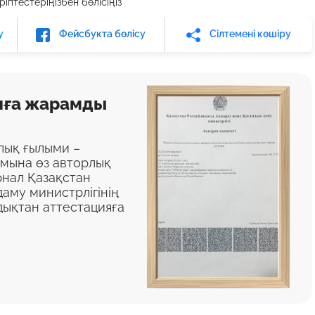
іптестеріңізбен бөлісіңіз
у
Фейсбукта бөлісу
Сілтемені көшіру
яға жарамды
алық ғылыми –
ымына өз авторлық
нал Қазақстан
аму министрлігінің
дықтан аттестацияға