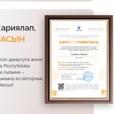
жариялап,
ТАСЫН
есін дамытуға және
да Республика
ық ғылыми –
лымына өз авторлық
ласыз!