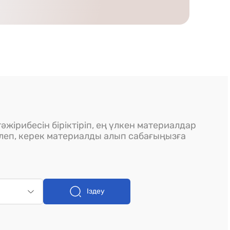
әжірибесін біріктіріп, ең үлкен материалдар
ілеп, керек материалды алып сабағыңызға
Іздеу