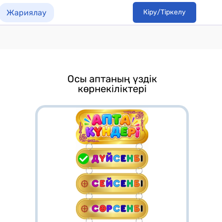
Жариялау
Кіру/Тіркелу
Осы аптаның үздік
көрнекіліктері