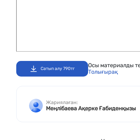
Осы материалды те
Сатып алу 790тг
Толығырақ
Жариялаған:
Меңлібаева Ақерке Ғабиденқызы