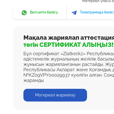
Материал ұнаса әр
Ватсапта бөлісу
Телеграммда бөліс
Мақала жариялап аттестаци
тегін СЕРТИФИКАТ АЛЫҢЫЗ!
Бұл сертификат «Ziatker.kz» Республик
әдістемелік журналының желілік басыл
жұмысын жарияланғанын растайды. Жур
Республикасы Ақпарат және Қоғамдық д
№KZ09VPY00029937 куәлігін алған. Сон
жарамды
Материал жариялау