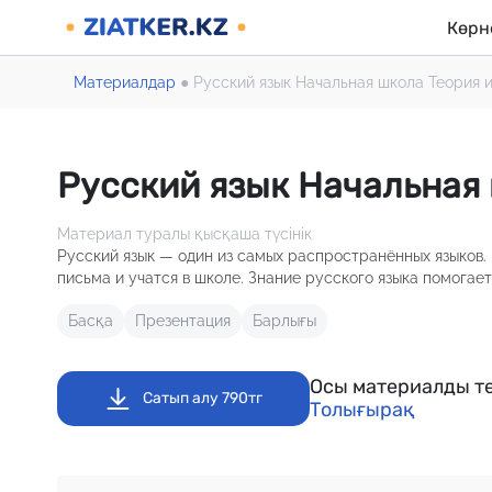
Көрн
Материалдар
●
Русский язык Начальная школа Теория 
Русский язык Начальная
Материал туралы қысқаша түсінік
Русский язык — один из самых распространённых языков. 
письма и учатся в школе. Знание русского языка помогае
Басқа
Презентация
Барлығы
Осы материалды те
Сатып алу 790тг
Толығырақ