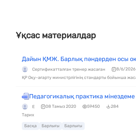
Ұқсас материалдар
Дайын ҚМЖ. Барлық пәндерден осы оқ
8/6/2026
Сертификатталған тренер жасаған
ҚР Оқу-ағарту министрлігінің стандарты бойынша жас
Педагогикалық практика мінездеме
08 Тамыз 2020
59450
284
Е
Тарих
Басқа
Барлығы
Барлығы