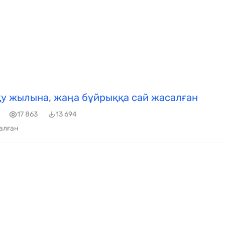
у жылына, жаңа бұйрыққа сай жасалған
17 863
13 694
алған