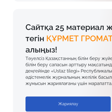
Сайтқа 25 материал 
тегін
ҚҰРМЕТ ГРОМА
алыңыз!
Тәуелсіз Қазақстанның білім беру жүй
білім беру сапасын арттыру мақсатын
деңгейінде «Ustaz tilegi» Республикал
әдістемелік журналының желілік басы
жұмысын жариялағаны үшін марапатта
Жариялау