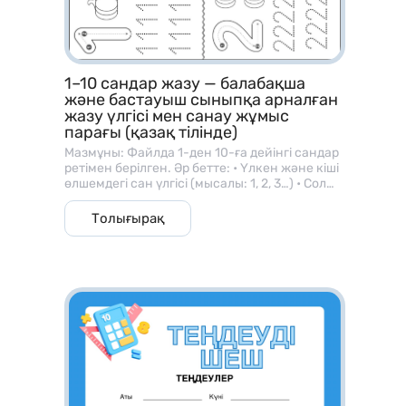
1–10 сандар жазу — балабақша
және бастауыш сыныпқа арналған
жазу үлгісі мен санау жұмыс
парағы (қазақ тілінде)
Мазмұны: Файлда 1-ден 10-ға дейінгі сандар
ретімен берілген. Әр бетте: • Үлкен және кіші
өлшемдегі сан үлгісі (мысалы: 1, 2, 3…) • Сол
санға сәйкес зат суреттері (алма, шар, гүл
және т.б.) • Балаларға арналған жазу
Толығырақ
сызықтары, яғни сызық бойымен сандарды
бастырып жазу тапсырмалары бар. ⸻ 🎯
Мақсаты: • Баланың саусақ моторикасын
дамыту; • Сандарды дұрыс жазу бағытын
үйрету; • Сан мен мөлшер ұғымын
байланыстыру; • Санау және көру арқылы
есте сақтау қабілетін жетілдіру.