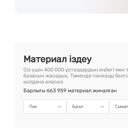
Материал іздеу
Сіз үшін 400 000 ұстаздардың еңбегі мен т
базасын жасадық. Төменде пәніңізді белг
қолдана аласыз
Барлығы 663 959 материал жиналған
Пән
Бағыт
Сынып