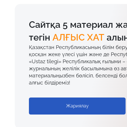
Сайтқа 5 материал ж
тегін
АЛҒЫС ХАТ
алың
Қазақстан Республикасының білім бер
қосқан жеке үлесі үшін және де Респу
«Ustaz tilegi» Республикалық ғылыми –
журналының желілік басылымына өз а
материалыңызбен бөлісіп, белсенді бо
алғыс білдіреміз!
Жариялау