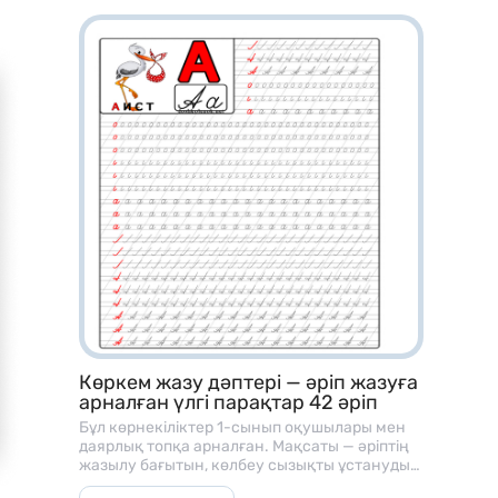
– Топтық / жұптық жұмысқа
– Жеке карточка ретінде
– Қайталау сабақтарында
– БЖБ / ТЖБ дайынм алдында дайындыққа
– Үй тапсырмасы ретінде
– Ойын форматында оқытуға
Көркем жазу дәптері — әріп жазуға
арналған үлгі парақтар 42 әріп
Бұл көрнекіліктер 1-сынып оқушылары мен
даярлық топқа арналған. Мақсаты — әріптің
жазылу бағытын, көлбеу сызықты ұстануды
және әріп байланысын үйрету