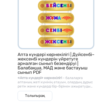
Апта күндері көрнекілігі | Дүйсенбі–
жексенбі күндерін үйретуге
арналған сынып безендіруі |
Балабақша, МАД және бастауыш
сынып PDF
«Апта күндері» көрнекілігі
– балаларға
аптаның жеті күнінің атауын, олардың дұрыс
ретін және күндерді бір-бірінен ажыратуды
үйретуге арналған түрлі-түсті дидактикалық
Апта күндері.pdf
материал. Жинақта
дүйсенбі, сейсенбі,
Толығырақ
сәрсенбі, бейсенбі, жұма, сенбі және
Көрнекілік алтын түсті фонда, ашық әрі
жексенбі
күндерінің барлығы жеке-жеке
әртүрлі түстермен жазылған ірі әріптермен
көрсетілген.