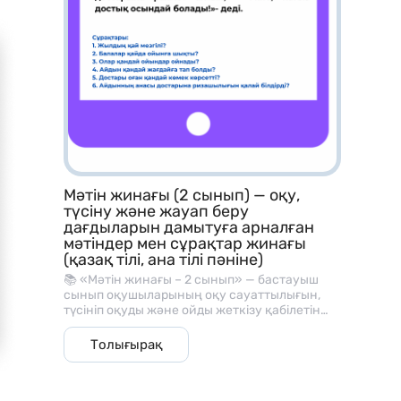
тапсырмалары
– Рим цифрларын үйрену карточкалары
– Периметр табу тапсырмалары
– Теңдеулерді шешу жаттығулары
– Көбейту кестесі материалдары
– Ондық және бірлікке жіктеу тапсырмалары
– Қосу, азайту аралас есептер
Мәтін жинағы (2 сынып) — оқу,
түсіну және жауап беру
– Геометриялық фигуралармен жұмыс
дағдыларын дамытуға арналған
мәтіндер мен сұрақтар жинағы
– Уақытты анықтау тапсырмалары
(қазақ тілі, ана тілі пәніне)
📚 «Мәтін жинағы – 2 сынып» — бастауыш
сынып оқушыларының оқу сауаттылығын,
түсініп оқуды және ойды жеткізу қабілетін
дамытуға арналған әдістемелік материал.
Қалай қолданамыз?
Бұл жинақ әр мәтіннен кейін берілген
Толығырақ
түсінуге арналған сұрақтармен, оқу және
сөйлеу дағдыларын жетілдіруге көмектеседі.
– Математика сабағында көрнекілік ретінде