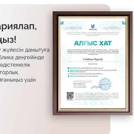
ариялап,
ыз!
у жүйесін дамытуға
блика деңгейінде
 әдістемелік
вторлық
лғаныңыз үшін