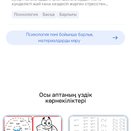
күнделікті жай ғана кездесіп жүрген стреcстен
арылып, көңілдерін бір ғажайып әлемде жүргендей
сезініп, жағымды көңіл-күй орнату.
Психология
Басқа
Барлығы
Психология пәні бойынша барлық
материалдарды көру
Осы аптаның үздік
көрнекіліктері