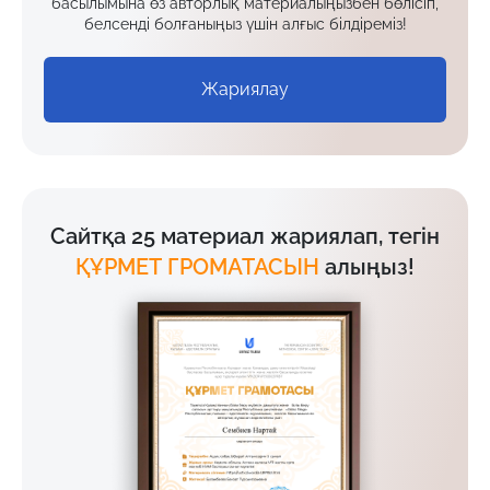
басылымына өз авторлық материалыңызбен бөлісіп,
белсенді болғаныңыз үшін алғыс білдіреміз!
Жариялау
Сайтқа 25 материал жариялап, тегін
ҚҰРМЕТ ГРОМАТАСЫН
алыңыз!