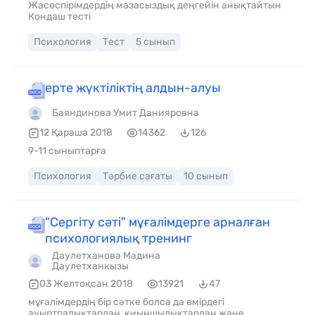
Жасөспірімдердің мазасыздық деңгейін анықтайтын
Кондаш тесті
Психология
Тест
5 сынып
ерте жүктіліктің алдын-алуы
Баяндинова Умит Данияровна
12 Қараша 2018
14362
126
9-11 сыныптарға
Психология
Тәрбие сағаты
10 сынып
"Сергіту сәті" мұғалімдерге арналған
психологиялық тренинг
Даулетханова Мадина
Даулетханкызы
03 Желтоқсан 2018
13921
47
мұғалімдердің бір сәтке болса да өмірдегі
ауыртпалықтардан, қиыншылықтардан және