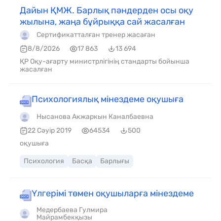
Дайын ҚМЖ. Барлық пәндерден осы оқу
жылына, жаңа бұйрыққа сай жасалған
Сертификатталған тренер жасаған
8/8/2026
17 863
13 694
ҚР Оқу-ағарту министрлігінің стандарты бойынша
жасалған
Психологиялық мінездеме оқушыға
Нысанова Акжаркын Каналбаевна
22 Сәуір 2019
64534
500
оқушыға
Психология
Басқа
Барлығы
Үлгерімі төмен оқушыларға мінездеме
Медербаева Гулмира
Майрамбекқызы