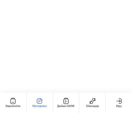
және топтық жұмыс түрінде: ✏️ “Х мәнін
тап”, 🔢 “Кім тез шешеді?”, 💡 “Қате тап!”
жаттығулары; • Қайталау және бақылау
сабақтарында қолдануға ыңғайлы.
Көрнекілік
Материал
Дайын ҚМЖ
Ойындар
Кіру