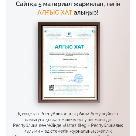
Сайтқа 5 материал жариялап, тегін
АЛҒЫС ХАТ
алыңыз!
Қазақстан Республикасының білім беру жүйесін
дамытуға қосқан жеке үлесі үшін және де
Республика деңгейінде «Ustaz tilegi» Республикалық
ғылыми – әдістемелік журналының желілік