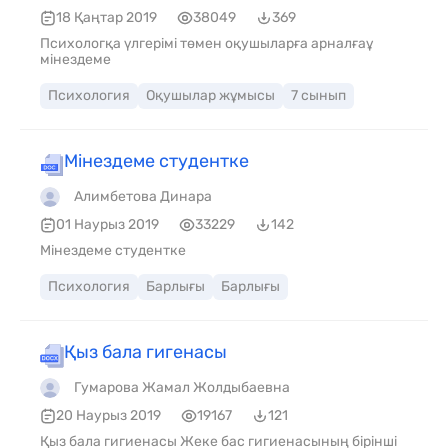
18 Қаңтар 2019
38049
369
Психологқа үлгерімі төмен оқушыларға арналғаұ
мінездеме
Психология
Оқушылар жұмысы
7 сынып
Мінездеме студентке
Алимбетова Динара
01 Наурыз 2019
33229
142
Мінездеме студентке
Психология
Барлығы
Барлығы
Қыз бала гигенасы
Гумарова Жамал Жолдыбаевна
20 Наурыз 2019
19167
121
Қыз бала гигиенасы Жеке бас гигиенасының бірінші