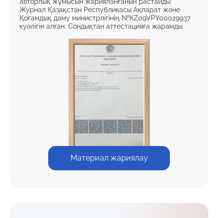
авторлық жұмысын жарияланғанын растайды.
Журнал Қазақстан Республикасы Ақпарат және
Қоғамдық даму министрлігінің №KZ09VPY00029937
куәлігін алған. Сондықтан аттестацияға жарамды
Материал жариялау