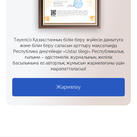
Тәуелсіз Қазақстанның білім беру жүйесін дамытуға
және білім беру сапасын арттыру мақсатында
Республика деңгейінде «Ustaz tilegi» Республикалық
ғылыми – әдістемелік журналының желілік
басылымына өз авторлық жұмысын жариялағаны үшін
марапатталасыз!
Жариялау