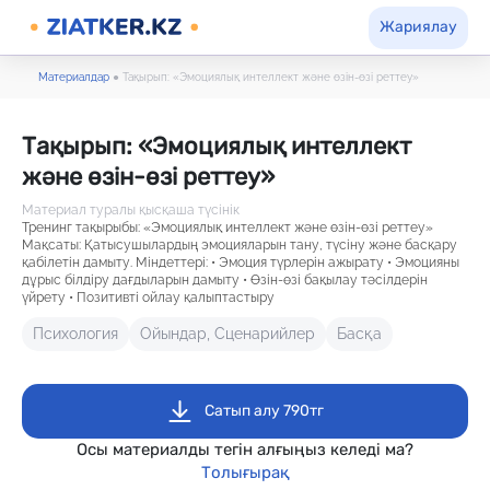
Жариялау
Материалдар
●
Тақырып: «Эмоциялық интеллект және өзін-өзі реттеу»
Тақырып: «Эмоциялық интеллект
және өзін-өзі реттеу»
Материал туралы қысқаша түсінік
Тренинг тақырыбы: «Эмоциялық интеллект және өзін-өзі реттеу»
Мақсаты: Қатысушылардың эмоцияларын тану, түсіну және басқару
қабілетін дамыту. Міндеттері: • Эмоция түрлерін ажырату • Эмоцияны
дұрыс білдіру дағдыларын дамыту • Өзін-өзі бақылау тәсілдерін
үйрету • Позитивті ойлау қалыптастыру
Психология
Ойындар, Сценарийлер
Басқа
Сатып алу 790тг
Осы материалды тегін алғыңыз келеді ма?
Толығырақ