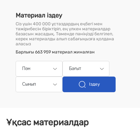
Материал іздеу
Сіз үшін 400 000 ұстаздардың еңбегі мен
тәжірибесін біріктіріп, ең үлкен материалдар
базасын жасадық. Төменде пәніңізді белгілеп,
керек материалды алып сабағыңызға қолдана
аласыз
Барлығы 663 959 материал жиналған
Пән
Бағыт
Іздеу
Сынып
Ұқсас материалдар