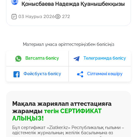
Қонысбаева Надежда Қуанышбекқызы
03 Наурыз 2026
272
Материал ұнаса әріптестеріңізбен бөлісіңіз
Ватсапта бөлісу
Телеграммда бөлісу
Фейсбукта бөлісу
Сілтемені көшіру
Мақала жариялап аттестацияға
жарамды
тегін СЕРТИФИКАТ
АЛЫҢЫЗ!
Бұл сертификат «Ziatker.kz» Республикалық ғылыми –
әдістемелік журналының желілік басылымына өз