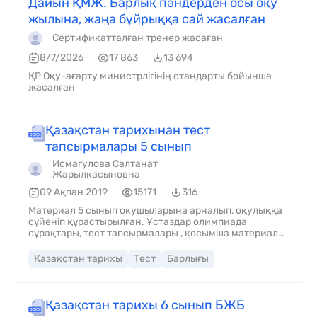
Дайын ҚМЖ. Барлық пәндерден осы оқу
жылына, жаңа бұйрыққа сай жасалған
Сертификатталған тренер жасаған
8/7/2026
17 863
13 694
ҚР Оқу-ағарту министрлігінің стандарты бойынша
жасалған
Қазақстан тарихынан тест
тапсырмалары 5 сынып
Исмагулова Салтанат
Жарылкасыновна
09 Ақпан 2019
15171
316
Материал 5 сынып окушыларына арналып, оқулыққа
сүйеніп құрастырылған. Ұстаздар олимпиада
сұрақтары, тест тапсырмалары , қосымша материал
ретінде пайдалануға болады.
Қазақстан тарихы
Тест
Барлығы
Қазақстан тарихы 6 сынып БЖБ