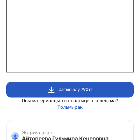
Сатып алу 790тг
Осы материалды тегін алғыңыз келеді ма?
Толығырақ
Жариялаған:
Айтореева Гульмира Кенесовна