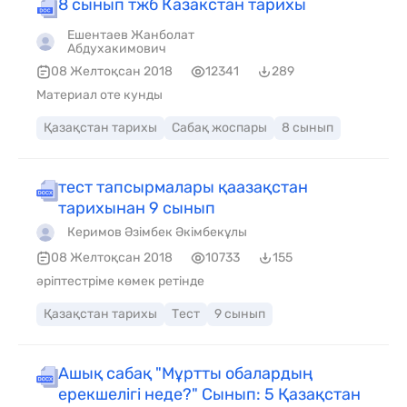
8 сынып тжб Казакстан тарихы
Ешентаев Жанболат
Абдухакимович
08 Желтоқсан 2018
12341
289
Материал оте кунды
Қазақстан тарихы
Сабақ жоспары
8 сынып
тест тапсырмалары қаазақстан
тарихынан 9 сынып
Керимов Әзімбек Әкімбекұлы
08 Желтоқсан 2018
10733
155
әріптестріме көмек ретінде
Қазақстан тарихы
Тест
9 сынып
Ашық сабақ "Мұртты обалардың
ерекшелігі неде?" Сынып: 5 Қазақстан