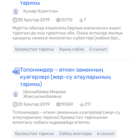
тарихы
Хумар Хуантхан
30 Қаңтар 2019
10710
7
Мұртты обалар кешенінің барлық мағынасын ашып
тұратын да осы ғұрыптық оба. Оның астында жылқы
қаңқасы немесе жекелеген сүйектері (көбіне бас
сүйек), ал одан шығысқа қарай қыш ыдыс қойылады.
Шағын құрылыстар астынан аз мөлшерде күл, кейде
Қазақстан тарихы
Ашық сабақ
5 сынып
мал сүйектері табылған. Бір топ ғалымдар мұртты
обалар кешенінің семантикасын ашу барысында
мұны жылқыға, күн (от) тәңіріне табыну, ежелгі ата-
баба рухын қастерлеу сияқты дәстүрлермен
Топонимдер – өткен заманның
байланыстыратын жалпы сипаттама жасады.
куәгерлері (жер-су атауларының
Ғылымда ерте темір дәуіріндегі Қазақстан
тайпаларын таза парсы тілдес орта ретінде сипаттау
тарихы)
қалыптасқанын ескерсе, Мұртты обалардың түркілік
Шыныбаева Индира
дәстүрлерге бейім келуі ерекше назар аудартады.
Жаксылыкбаевна
Мұртты обалар құрылымы және семантикасы
жағынан көне түркілердің тас мүсін, балбалдармен
20 Қаңтар 2019
10569
217
бірге орналасатын ғұрыптық қоршауларына өте
Топонимдер – өткен заманның куәгерлері (жер-су
жақын келед. мағұлмат беру
атауларының тарихы) Қазақстан тарихынан
өлкетану сабағы мұражайда өтілген.
Қазақстан тарихы
Сабақ жоспары
6 сынып