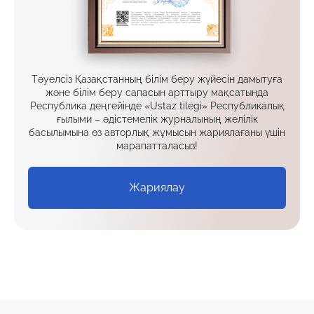
Тәуелсіз Қазақстанның білім беру жүйесін дамытуға
және білім беру сапасын арттыру мақсатында
Республика деңгейінде «Ustaz tilegi» Республикалық
ғылыми – әдістемелік журналының желілік
басылымына өз авторлық жұмысын жариялағаны үшін
марапатталасыз!
Жариялау