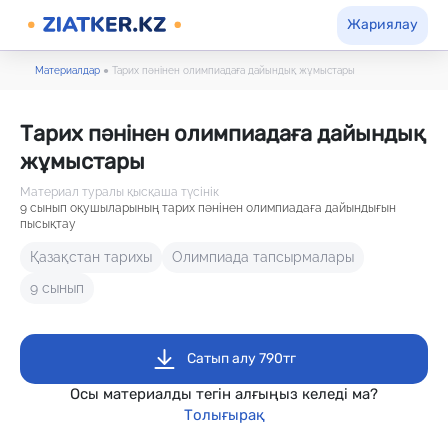
Жариялау
Материалдар
●
Тарих пәнінен олимпиадаға дайындық жұмыстары
Тарих пәнінен олимпиадаға дайындық
жұмыстары
Материал туралы қысқаша түсінік
9 сынып оқушыларының тарих пәнінен олимпиадаға дайындығын
пысықтау
Қазақстан тарихы
Олимпиада тапсырмалары
9 сынып
Сатып алу 790тг
Осы материалды тегін алғыңыз келеді ма?
Толығырақ