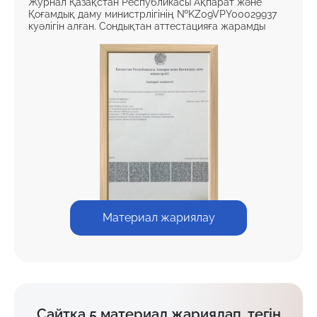
Журнал Қазақстан Республикасы Ақпарат және
Қоғамдық даму министрлігінің №KZ09VPY00029937
куәлігін алған. Сондықтан аттестацияға жарамды
Материал жариялау
Сайтқа 5 материал жариялап, тегін