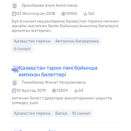
Орынбаева Алия Ахметовна
03 Желтоқсан 2018
12950
162
Бұл 6 сынып оқушыларына Қазақстан тарихы пәнінен
арнайы жасалған бөлім бойынша жиынтық бағалауға
арналған материал.
Қазақстан тарихы
Авторлық бағдарлама
6 сынып
Қазақстан тарих пәні бойынша
емтихан билеттері
Тажибаева Жанат Умирзаковна
10 Қаңтар 2019
12509
54
емтихан билет сұрақтары жауаптарымен уақытты
үнемдеу үшін
Қазақстан тарихы
Басқа
10 сынып