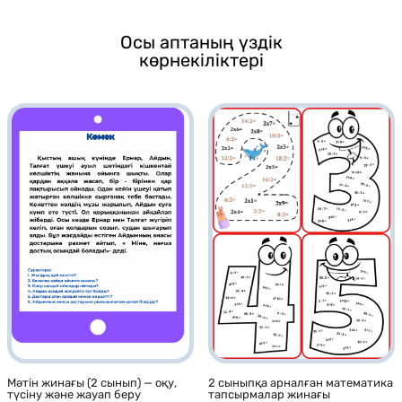
Осы аптаның үздік
көрнекіліктері
Мәтін жинағы (2 сынып) — оқу,
2 сыныпқа арналған математика
түсіну және жауап беру
тапсырмалар жинағы