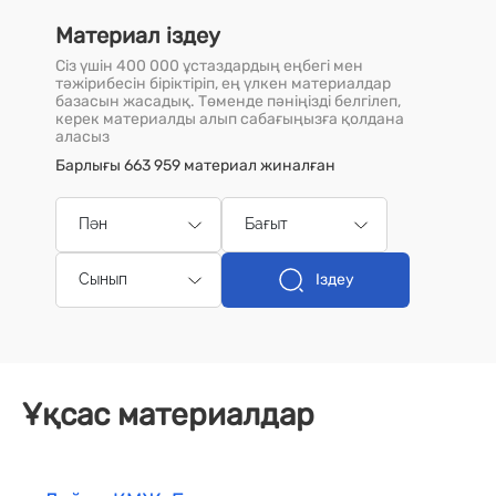
Материал іздеу
Сіз үшін 400 000 ұстаздардың еңбегі мен
тәжірибесін біріктіріп, ең үлкен материалдар
базасын жасадық. Төменде пәніңізді белгілеп,
керек материалды алып сабағыңызға қолдана
аласыз
Барлығы 663 959 материал жиналған
Пән
Бағыт
Іздеу
Сынып
Ұқсас материалдар