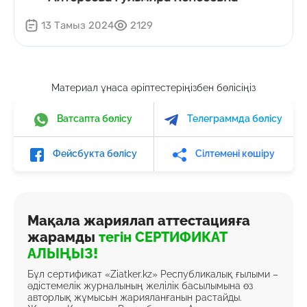
13 Тамыз 2024
2129
Материал ұнаса әріптестеріңізбен бөлісіңіз
Ватсапта бөлісу
Телеграммда бөлісу
Фейсбукта бөлісу
Сілтемені көшіру
Мақала жариялап аттестацияға
жарамды
тегін СЕРТИФИКАТ
АЛЫҢЫЗ!
Бұл сертификат «Ziatker.kz» Республикалық ғылыми –
әдістемелік журналының желілік басылымына өз
авторлық жұмысын жарияланғанын растайды.