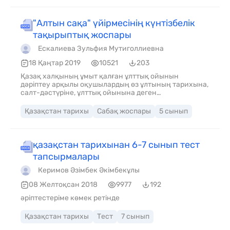
"Алтын сақа" үйірмесінің күнтізбелік
тақырыптық жоспары
Ескалиева Зульфия Мутиголлиевна
18 Қаңтар 2019
10521
203
Қазақ халқының ұмыт қалған ұлттық ойынын
дәріптеу арқылы оқушылардың өз ұлтының тарихына,
салт-дәстүріне, ұлттық ойынына деген
қызығушылығын ояту, арттыру. Міндеттері: 1.Қазақ
халқының ұлттық ойындарының қалыптасу
Қазақстан тарихы
Сабақ жоспары
5 сынып
тарихымен таныстыру. 2.Қазақ халқының бағзы
заманнан келе жатқан ұлттық ойындардың бүгінігі
оқушылар бойынан табу. 3. Ата – бабамыздан мирас
болып қалған, ұлттық ойынымызды соның ішінде
қазақстан тарихынан 6-7 сынып тест
«Алтын сақа» ойынын ары қарай жаңғырту. 4. Асық
тапсырмалары
ойыны арқылы оқушыларды салауатты өмір салтын
ұстануға шақыру. Тарих сабақтарында қосымша
Керимов Әзімбек Әкімбекұлы
үйірме ретінде пайдалануға болады
08 Желтоқсан 2018
9977
192
әріптестеріме көмек ретінде
Қазақстан тарихы
Тест
7 сынып