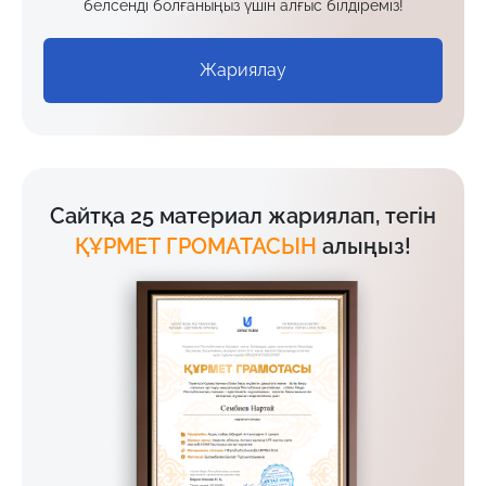
белсенді болғаныңыз үшін алғыс білдіреміз!
Жариялау
Сайтқа 25 материал жариялап, тегін
ҚҰРМЕТ ГРОМАТАСЫН
алыңыз!