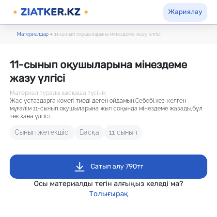
Жариялау
Материалдар
●
11-сынып оқушыларына мінездеме жазу үлгісі
11-сынып оқушыларына мінездеме
жазу үлгісі
Материал туралы қысқаша түсінік
Жас ұстаздарға көмегі тиеді деген ойдамын.Себебі,кез-келген
мұғалім 11-сынып оқушыларына жыл соңында мінездеме жазады,бұл
тек қана үлгісі.
Сынып жетекшісі
Басқа
11 сынып
Сатып алу 790тг
Осы материалды тегін алғыңыз келеді ма?
Толығырақ