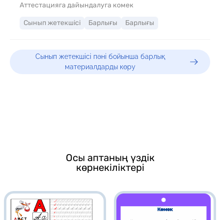
Аттестацияга дайындалуга комек
Сынып жетекшісі
Барлығы
Барлығы
Сынып жетекшісі пәні бойынша барлық
материалдарды көру
Осы аптаның үздік
көрнекіліктері