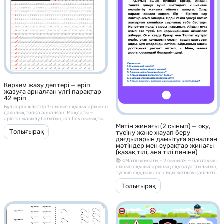
Көркем жазу дәптері — әріп
жазуға арналған үлгі парақтар
42 әріп
Бұл көрнекіліктер 1-сынып оқушылары мен
даярлық топқа арналған. Мақсаты —
әріптің жазылу бағытын, көлбеу сызықты
ұстануды және әріп байланысын үйрету
Мәтін жинағы (2 сынып) — оқу,
Толығырақ
түсіну және жауап беру
дағдыларын дамытуға арналған
мәтіндер мен сұрақтар жинағы
(қазақ тілі, ана тілі пәніне)
📚 «Мәтін жинағы – 2 сынып» — бастауыш
сынып оқушыларының оқу сауаттылығын,
түсініп оқуды және ойды жеткізу қабілетін
дамытуға арналған әдістемелік материал.
Бұл жинақ әр мәтіннен кейін берілген
Толығырақ
түсінуге арналған сұрақтармен, оқу және
сөйлеу дағдыларын жетілдіруге
көмектеседі.