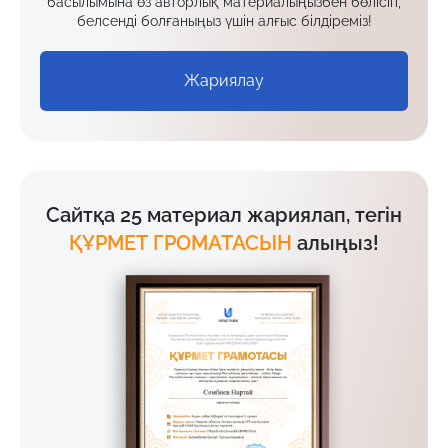
басылымына өз авторлық материалыңызбен бөлісіп,
белсенді болғаныңыз үшін алғыс білдіреміз!
Жариялау
Сайтқа 25 материал жариялап, тегін
ҚҰРМЕТ ГРОМАТАСЫН
алыңыз!