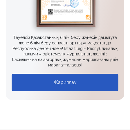
Тәуелсіз Қазақстанның білім беру жүйесін дамытуға
және білім беру сапасын арттыру мақсатында
Республика деңгейінде «Ustaz tilegi» Республикалық
ғылыми – әдістемелік журналының желілік
басылымына өз авторлық жұмысын жариялағаны үшін
марапатталасыз!
Жариялау