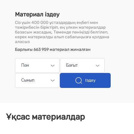
Материал іздеу
Сіз үшін 400 000 ұстаздардың еңбегі мен
тәжірибесін біріктіріп, ең үлкен материалдар
базасын жасадық. Төменде пәніңізді белгілеп,
керек материалды алып сабағыңызға қолдана
аласыз
Барлығы 663 959 материал жиналған
Пән
Бағыт
Іздеу
Сынып
Ұқсас материалдар