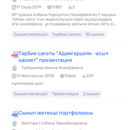
17 Сәуір 2019
11387
2
ҚР тұңғыш елбасы Нұрсұлтан Назарбаевтің 1-наурыз
"Алғыс айту" күн жариялауына орай оқушылардың
ата-аналарына , ұстаздарына, досына алғыс айту іс
шаралары туралы.
Сынып жетекшісі
Тәрбие сағаты
10 сынып
Тәрбие сағаты "Адамгершілік -асыл
қасиет" презентация
Туйешиева Амина Кожабаевна
13 Желтоқсан 2018
10662
209
мұғалімдер үшін
Сынып жетекшісі
Презентация
2 сынып
Сынып жетекші портфолиосы
Байтова Гулбану Урынбасаровна