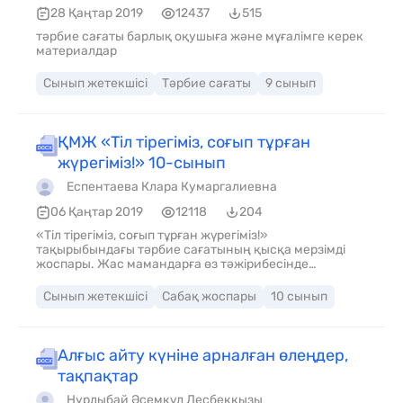
28 Қаңтар 2019
12437
515
тәрбие сағаты барлық оқушыға және мұғалімге керек
материалдар
Сынып жетекшісі
Тәрбие сағаты
9 сынып
ҚМЖ «Тіл тірегіміз, соғып тұрған
жүрегіміз!» 10-сынып
Еспентаева Клара Кумаргалиевна
06 Қаңтар 2019
12118
204
«Тіл тірегіміз, соғып тұрған жүрегіміз!»
тақырыбындағы тәрбие сағатының қысқа мерзімді
жоспары. Жас мамандарға өз тәжірибесінде
пайдалануға болады .
Сынып жетекшісі
Сабақ жоспары
10 сынып
Алғыс айту күніне арналған өлеңдер,
тақпақтар
Нурлыбай Әсемкүл Лесбекқызы