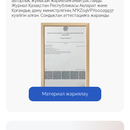
авторлық жұмысын жарияланғанын растайды.
Журнал Қазақстан Республикасы Ақпарат және
Қоғамдық даму министрлігінің №KZ09VPY00029937
куәлігін алған. Сондықтан аттестацияға жарамды
Материал жариялау