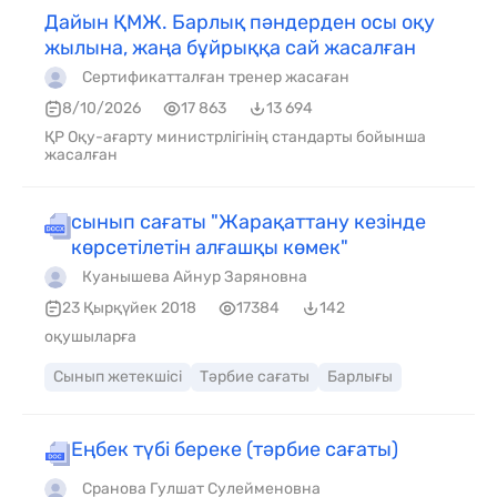
Дайын ҚМЖ. Барлық пәндерден осы оқу
жылына, жаңа бұйрыққа сай жасалған
Сертификатталған тренер жасаған
8/10/2026
17 863
13 694
ҚР Оқу-ағарту министрлігінің стандарты бойынша
жасалған
сынып сағаты "Жарақаттану кезінде
көрсетілетін алғашқы көмек"
Куанышева Айнур Заряновна
23 Қырқүйек 2018
17384
142
оқушыларға
Сынып жетекшісі
Тәрбие сағаты
Барлығы
Еңбек түбі береке (тәрбие сағаты)
Сранова Гулшат Сулейменовна