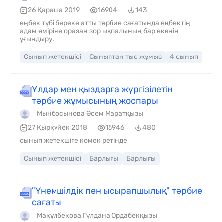
26 Қараша 2019
16904
143
еңбек түбі береке атты тәрбие сағатында еңбектің
адам өміріне оразан зор ықпалының бар екенін
ұғындыру.
Сынып жетекшісі
Сыныптан тыс жұмыс
4 сынып
Ұлдар мен қыздарға жүргізілетін
тәрбие жұмысының жоспары
Мынбосынова Әсем Маратқызы
27 Қырқүйек 2018
15946
480
сынып жетекшіге көмек ретінде
Сынып жетекшісі
Барлығы
Барлығы
"Үнемшілдік пен ысырапшылық" тәрбие
сағаты
Мақұлбекова Гүлдана Ордабекқызы