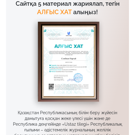
Сайтқа 5 материал жариялап, тегін
АЛҒЫС ХАТ
алыңыз!
Қазақстан Республикасының білім беру жүйесін
дамытуға қосқан жеке үлесі үшін және де
Республика деңгейінде «Ustaz tilegi» Республикалық
ғылыми – әдістемелік журналының желілік