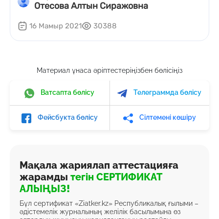
Отесова Алтын Сиражовна
16 Мамыр 2021
30388
Материал ұнаса әріптестеріңізбен бөлісіңіз
Ватсапта бөлісу
Телеграммда бөлісу
Фейсбукта бөлісу
Сілтемені көшіру
Мақала жариялап аттестацияға
жарамды
тегін СЕРТИФИКАТ
АЛЫҢЫЗ!
Бұл сертификат «Ziatker.kz» Республикалық ғылыми –
әдістемелік журналының желілік басылымына өз