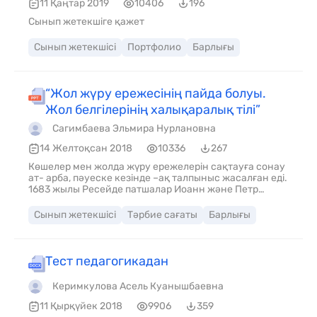
11 Қаңтар 2019
10406
196
Сынып жетекшіге қажет
Сынып жетекшісі
Портфолио
Барлығы
“Жол жүру ережесінің пайда болуы.
Жол белгілерінің халықаралық тілі”
Сагимбаева Эльмира Нурлановна
14 Желтоқсан 2018
10336
267
Көшелер мен жолда жүру ережелерін сақтауға сонау
ат- арба, пәуеске кезінде –ақ талпыныс жасалған еді.
1683 жылы Ресейде патшалар Иоанн және Петр
Алексеевичтердің жеке Жарлығы басылып, онда атты
божымен басқаруға тыйым салынды. Ат айдаушы
Сынып жетекшісі
Тәрбие сағаты
Барлығы
жақсы көрінуі үшін салт мінуі керек болды. 1730 жылы
жаңа указ басылып, аттар жүгенделіп, тәртіп бұзбай
жүру керек болды. 1742 жылы қайта шығып, онда
“Кімде- кім тәртіп бұзатын болса, жазаланады”
Тест педагогикадан
делінді. 1812 жылы жаңа ережеде оң жақты қозғалыс,
жылдамдықты шектеу, нөмірлік белгілер қойылды.
Керимкулова Асель Куанышбаевна
1968 жылы Венада өткен жолда жүру туралы
халыөаралық конференцияда “Жолда жүру ережесі”
11 Қырқүйек 2018
9906
359