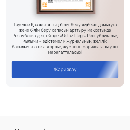
Тәуелсіз Қазақстанның білім беру жүйесін дамытуға
және білім беру сапасын арттыру мақсатында
Республика деңгейінде «Ustaz tilegi» Республикалық
ғылыми – әдістемелік журналының желілік
басылымына өз авторлық жұмысын жариялағаны үшін
марапатталасыз!
Жариялау