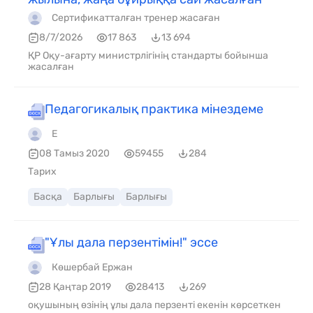
Сертификатталған тренер жасаған
8/7/2026
17 863
13 694
ҚР Оқу-ағарту министрлігінің стандарты бойынша
жасалған
Педагогикалық практика мінездеме
Е
08 Тамыз 2020
59455
284
Тарих
Басқа
Барлығы
Барлығы
"Ұлы дала перзентімін!" эссе
Көшербай Ержан
28 Қаңтар 2019
28413
269
оқушының өзінің ұлы дала перзенті екенін көрсеткен