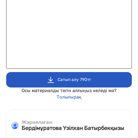
Сатып алу 790тг
Осы материалды тегін алғыңыз келеді ма?
Толығырақ
Жариялаған:
Бердімұратова Үзілхан Батырбекқызы