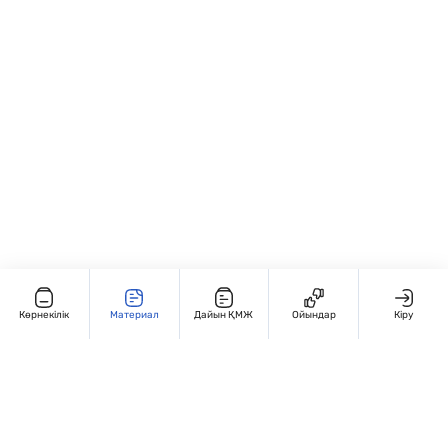
Көрнекілік
Материал
Дайын ҚМЖ
Ойындар
Кіру