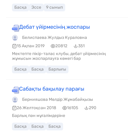
Басқа
Эссе
9 сынып
Дебат үйірмесінің жоспары
Белиспаева Жулдыз Кураловна
15 Ақпан 2019
20812
351
Мектепте пікір-талас клубы, дебат үйірмесінің
жұмысын жоспарлауға көмегі бар
Басқа
Басқа
Барлығы
Сабақты бақылау парағы
Бернияшова Мөлдір Жұмабайқызы
26 Желтоқсан 2018
16105
290
Барлық пән мұғалімдеріне
Басқа
Басқа
Басқа