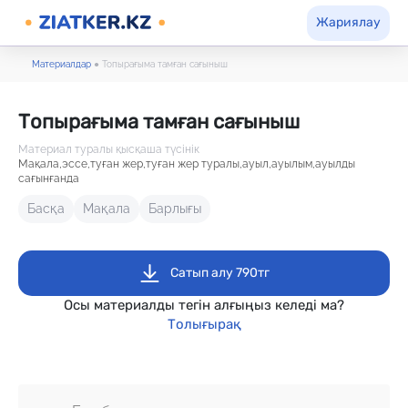
Жариялау
Материалдар
●
Топырағыма тамған сағыныш
Топырағыма тамған сағыныш
Материал туралы қысқаша түсінік
Мақала,эссе,туған жер,туған жер туралы,ауыл,ауылым,ауылды
сағынғанда
Басқа
Мақала
Барлығы
Сатып алу 790тг
Осы материалды тегін алғыңыз келеді ма?
Толығырақ