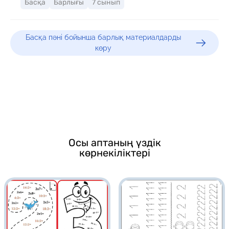
Басқа
Барлығы
7 сынып
Басқа пәні бойынша барлық материалдарды
көру
Осы аптаның үздік
көрнекіліктері