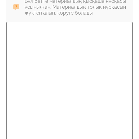
Бұл бетте материалдың қысқаша нұсқасы
ұсынылған. Материалдың толық нұсқасын
жүктеп алып, көруге болады