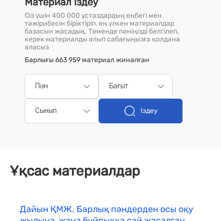
Материал іздеу
Сіз үшін 400 000 ұстаздардың еңбегі мен
тәжірибесін біріктіріп, ең үлкен материалдар
базасын жасадық. Төменде пәніңізді белгілеп,
керек материалды алып сабағыңызға қолдана
аласыз
Барлығы 663 959 материал жиналған
Пән
Бағыт
Іздеу
Сынып
Ұқсас материалдар
Дайын ҚМЖ. Барлық пәндерден осы оқу
жылына, жаңа бұйрыққа сай жасалған