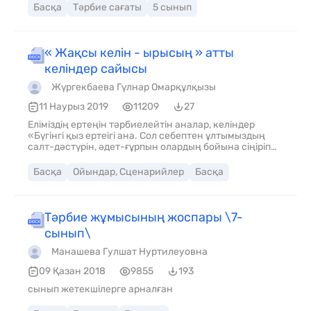
жол белгілерін, олардың топтарын ажырата білуге
Басқа
Тәрбие сағаты
5 сынып
үйрету мақсатында қажет.
« Жақсы келін - ырысың » атты
келіндер сайысы
Жүргекбаева Гүлнар Омарқұлқызы
11 Наурыз 2019
11209
27
Еліміздің ертеңін тәрбиелейтін аналар, келіндер
«Бүгінгі қыз ертеігі ана. Сол себептен ұлтымыздың
салт-дәстүрін, әдет-ғұрпын олардың бойына сіңіріп
өсіру-басты мақсатымыз. Сондықтан осы байқауда
аналарымыз көп біліп, білімдерін көтереді деп
Басқа
Ойындар, Сценарийлер
Басқа
ойлаймын.
Тәрбие жұмысының жоспары \7-
сынып\
Манашева Гулшат Нуртилеуовна
09 Қазан 2018
9855
193
сынып жетекшілерге арналған