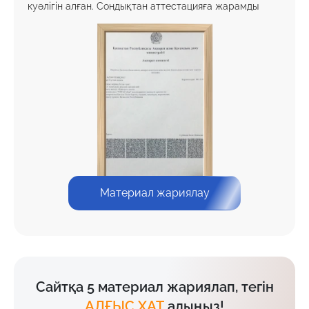
куәлігін алған. Сондықтан аттестацияға жарамды
Материал жариялау
Сайтқа 5 материал жариялап, тегін
АЛҒЫС ХАТ
алыңыз!