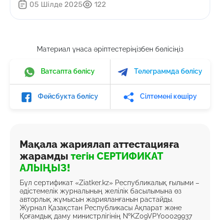
05 Шілде 2025
122
Материал ұнаса әріптестеріңізбен бөлісіңіз
Ватсапта бөлісу
Телеграммда бөлісу
Фейсбукта бөлісу
Сілтемені көшіру
Мақала жариялап аттестацияға
жарамды
тегін СЕРТИФИКАТ
АЛЫҢЫЗ!
Бұл сертификат «Ziatker.kz» Республикалық ғылыми –
әдістемелік журналының желілік басылымына өз
авторлық жұмысын жарияланғанын растайды.
Журнал Қазақстан Республикасы Ақпарат және
Қоғамдық даму министрлігінің №KZ09VPY00029937