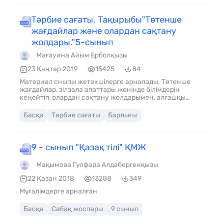
Тәрбие сағаты. Тақырыбы"Төтенше
жағдайлар және олардан сақтану
жолдары."5-сынып
Мағауина Айым Ерболқызы
23 Қаңтар 2019
15425
84
Материал сныпы жетекшілерге арналады. Төтенше
жағдайлар, зілзала апаттары жөнінде білімдерін
кеңейтіп, олардан сақтану жолдарымен, алғашқы
көмек көрсету шараларымен таныстыру.
Оқушыларды төтенше жағдай кезінде қауіпсіздік
Басқа
Тәрбие сағаты
Барлығы
шараларын дұрыс қолдануға үйрету
9 - сынып "Қазақ тілі" ҚМЖ
Мақымова Гүлфара Алдабергенқызы
22 Қазан 2018
13288
349
Мұғалімдерге арналған
Басқа
Сабақ жоспары
9 сынып