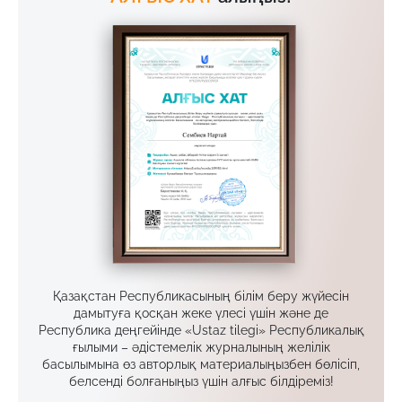
Қазақстан Республикасының білім беру жүйесін
дамытуға қосқан жеке үлесі үшін және де
Республика деңгейінде «Ustaz tilegi» Республикалық
ғылыми – әдістемелік журналының желілік
басылымына өз авторлық материалыңызбен бөлісіп,
белсенді болғаныңыз үшін алғыс білдіреміз!