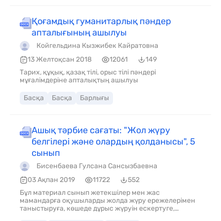
Қоғамдық гуманитарлық пәндер
апталығының ашылуы
Койгельдина Кызжибек Кайратовна
13 Желтоқсан 2018
12061
149
Тарих, құқық, қазақ тілі, орыс тілі пәндері
мұғалімдеріне апталықтың ашылуы
Басқа
Басқа
Барлығы
Ашық тәрбие сағаты: "Жол жүру
белгілері және олардың қолданысы", 5
сынып
Бисенбаева Гулсана Сансызбаевна
03 Ақпан 2019
11722
552
Бұл материал сынып жетекшілер мен жас
мамандарға оқушыларды жолда жүру ережелерімен
таныстыруға, көшеде дұрыс жүруін ескертуге,
қоғамдық орындарда өздерін алып жүруге үйретуге,