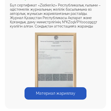
Бұл сертификат «Ziatker.kz» Республикалық ғылыми –
әдістемелік журналының желілік басылымына өз
авторлық жұмысын жарияланғанын растайды.
Журнал Қазақстан Республикасы Ақпарат және
Қоғамдық даму министрлігінің №KZ09VPY00029937
куәлігін алған. Сондықтан аттестацияға жарамды
Материал жариялау