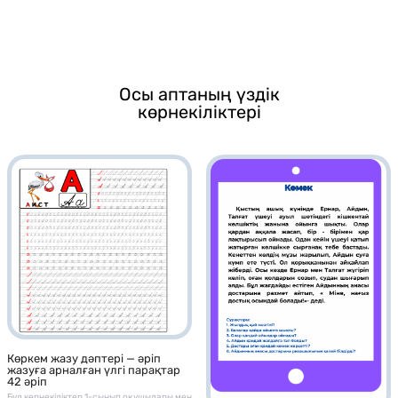
Осы аптаның үздік
көрнекіліктері
Көркем жазу дәптері — әріп
жазуға арналған үлгі парақтар
42 әріп
Бұл көрнекіліктер 1-сынып оқушылары мен