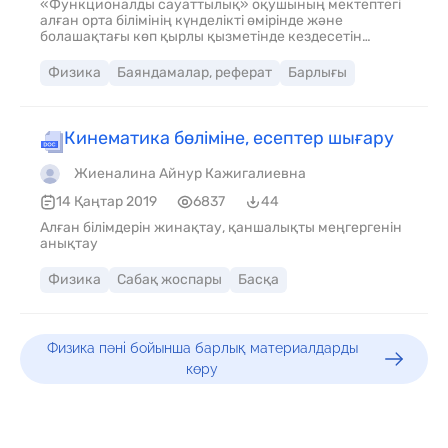
«Функционалды сауаттылық» оқушының мектептегі
алған орта білімінің күнделікті өмірінде және
болашақтағы көп қырлы қызметінде кездесетін
тұрмыстық қоғамдық, әлеуметтік экономикалық
проблемаларды шешуде табысты қолдана алуын
Физика
Баяндамалар, реферат
Барлығы
қамтамасыз етеді. Функционалдық сауаттылық
оқушылардың танымдық қабілеттерінің деңгейін
және оқушылардың өнімді жұмысының көрсеткішін
білім деңгейі ретінде қарастырады. Бұл деңгей өмірдің
Кинематика бөліміне, есептер шығару
әртүрлі саласындағы тапсырмаларды шешуде
мектептік білім мазмұнының қолданбалық сипатына
Жиеналина Айнур Кажигалиевна
және оқушылардың игерген біліміне негізделеді.
14 Қаңтар 2019
6837
44
Алған білімдерін жинақтау, қаншалықты меңгергенін
анықтау
Физика
Сабақ жоспары
Басқа
Физика пәні бойынша барлық материалдарды
көру