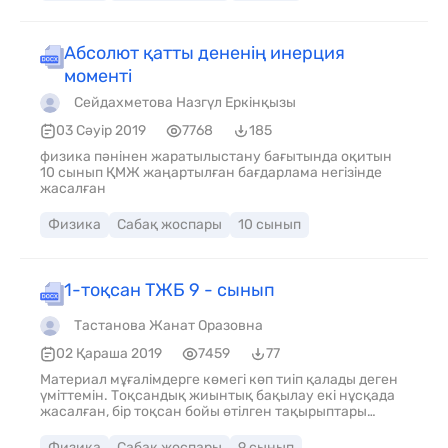
Абсолют қатты дененің инерция
моменті
Сейдахметова Назгүл Еркінқызы
03 Сәуір 2019
7768
185
физика пәнінен жаратылыстану бағытында оқитын
10 сынып ҚМЖ жаңартылған бағдарлама негізінде
жасалған
Физика
Сабақ жоспары
10 сынып
1-тоқсан ТЖБ 9 - сынып
Тастанова Жанат Оразовна
02 Қараша 2019
7459
77
Материал мұғалімдерге көмегі көп тиіп қалады деген
үміттемін. Тоқсандық жиынтық бақылау екі нұсқада
жасалған, бір тоқсан бойы өтілген тақырыптары
бойынша
Физика
Сабақ жоспары
9 сынып