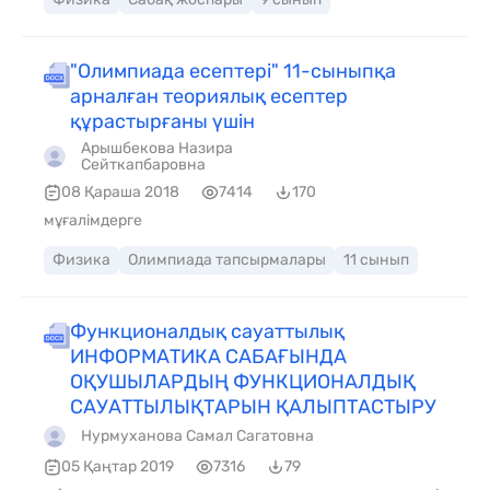
"Олимпиада есептері" 11-сыныпқа
арналған теориялық есептер
құрастырғаны үшін
Арышбекова Назира
Сейткапбаровна
08 Қараша 2018
7414
170
мұғалімдерге
Физика
Олимпиада тапсырмалары
11 сынып
Функционалдық сауаттылық
ИНФОРМАТИКА САБАҒЫНДА
ОҚУШЫЛАРДЫҢ ФУНКЦИОНАЛДЫҚ
САУАТТЫЛЫҚТАРЫН ҚАЛЫПТАСТЫРУ
Нурмуханова Самал Сагатовна
05 Қаңтар 2019
7316
79