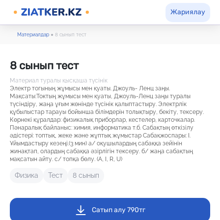
Жариялау
Материалдар
●
8 сынып тест
8 сынып тест
Материал туралы қысқаша түсінік
Электр тогының жұмысы мен қуаты. Джоуль- Ленц заңы.
Мақсаты:Токтың жұмысы мен қуаты, Джоуль-Ленц заңы туралы
түсіндіру, жаңа ұғым жөнінде түсінік қалыптастыру. Электрлік
құбылыстар тарауы бойынша білімдерін толықтыру, бекіту, тексеру.
Көрнекі құралдар: физикалық приборлар, кестелер, карточкалар.
Пәнаралық байланыс: химия, информатика т.б. Сабақтың өткізілу
әдістері: топтық, жеке және жұптық жұмыстар Сабақжоспары: І.
Ұйымдастыру кезеңі.(3 мин) а/ оқушылардың сабаққа зейінін
жинақтап, олардың сабаққа әзірлігін тексеру. б/ жаңа сабақтың
мақсатын айту. с/ топқа бөлу. (A, І, R, U)
Физика
Тест
8 сынып
Сатып алу 790тг