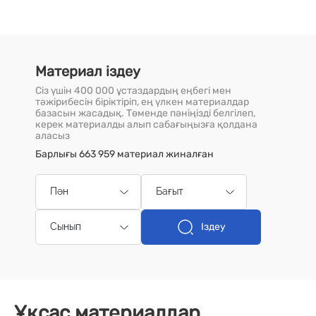
Материал іздеу
Сіз үшін 400 000 ұстаздардың еңбегі мен
тәжірибесін біріктіріп, ең үлкен материалдар
базасын жасадық. Төменде пәніңізді белгілеп,
керек материалды алып сабағыңызға қолдана
аласыз
Барлығы 663 959 материал жиналған
Пән
Бағыт
Іздеу
Сынып
Ұқсас материалдар