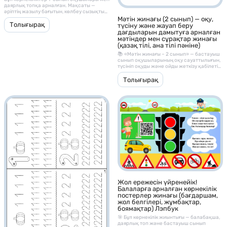
даярлық топқа арналған. Мақсаты —
әріптің жазылу бағытын, көлбеу сызықты
ұстануды және әріп байланысын үйрету
Мәтін жинағы (2 сынып) — оқу,
Толығырақ
түсіну және жауап беру
дағдыларын дамытуға арналған
мәтіндер мен сұрақтар жинағы
(қазақ тілі, ана тілі пәніне)
📚 «Мәтін жинағы – 2 сынып» — бастауыш
сынып оқушыларының оқу сауаттылығын,
түсініп оқуды және ойды жеткізу қабілетін
дамытуға арналған әдістемелік материал.
Бұл жинақ әр мәтіннен кейін берілген
Толығырақ
түсінуге арналған сұрақтармен, оқу және
сөйлеу дағдыларын жетілдіруге
көмектеседі.
Жол ережесін үйренейік!
Балаларға арналған көрнекілік
постерлер жинағы (бағдаршам,
жол белгілері, жұмбақтар,
боямақтар) Лэпбук
🎯 Бұл көрнекілік жиынтығы — балабақша,
даярлық топ және бастауыш сынып