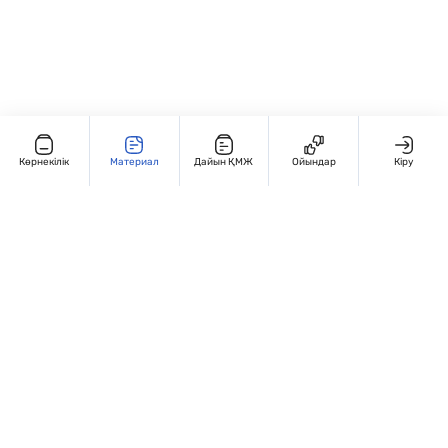
Көрнекілік
Материал
Дайын ҚМЖ
Ойындар
Кіру
Редакциямен байланыс
+7 707 770 3131
Жұмыс кестесі: Дүйсенбі – жұма, 9:00 – 18:00
Мекенжай:
Қазақстан, Алматы, Гоголья 86. 4 этаж, 406-кабинет