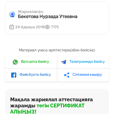
Жариялаған:
Бекетова Нурзада Утеевна
24 Қараша 2018
7175
Материал ұнаса әріптестеріңізбен бөлісіңіз
Ватсапта бөлісу
Телеграммда бөлісу
Фейсбукта бөлісу
Сілтемені көшіру
Мақала жариялап аттестацияға
жарамды
тегін СЕРТИФИКАТ
АЛЫҢЫЗ!