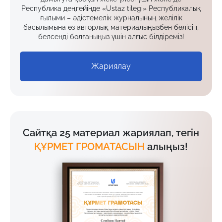
Республика деңгейінде «Ustaz tilegi» Республикалық
ғылыми – әдістемелік журналының желілік
басылымына өз авторлық материалыңызбен бөлісіп,
белсенді болғаныңыз үшін алғыс білдіреміз!
Жариялау
Сайтқа 25 материал жариялап, тегін
ҚҰРМЕТ ГРОМАТАСЫН
алыңыз!