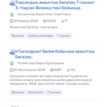
Тоқсандық жиынтық бағалау 7-сынып
3-тоқсан Физика пәні бойынша
Кусаинова Бакытжан Советовна
20 Мамыр 2020
12223
11
Жиынтық бағалау тоқсандық
Физика
Сабақ жоспары
7 сынып
«Тығыздық» бөлімі бойынша жиынтық
бағалау,
Розметова Барно Ергашевна
20 Желтоқсан 2018
8287
116
Сұйықтың немесе әр түрлі пішінді қатты дененің
көлемін өлшеу үшін өлшеуіш цилиндрді (мензурка)
пайдалану. ХБЖ-дегі негізгі және туынды өлшем
бірліктерді ажырату.Сұйықтың және дұрыс немесе
бұрыс пішінді қатты денелердің тығыздығын анықтау
Физика
Конспект
7 сынып
әдістері мен оларды сипаттау. 7.2.2.4 Тығыздық
анықтамасын білу және тығыздық = масса / көлем
формуласынан оны есептеу.