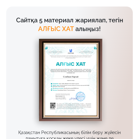
Сайтқа 5 материал жариялап, тегін
АЛҒЫС ХАТ
алыңыз!
Қазақстан Республикасының білім беру жүйесін
дамытуға қосқан жеке үлесі үшін және де