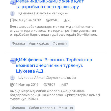
Механикалық жұмыс және қуат
тақырыбына есептер шығару
Қамиева Дәметкен Уәлиқызы
06 Маусым 2019
8240
20
Бұл ашық сабақ жоспары мектеп мұғаліміне және
студенттерге көмекші материал ретінде ұсынылып
отыр.Сабақ барысында түрлі әдістердің бір -бірімен
сабақтаса қолданылуы сабақ мақсатының
орындалуына септігін тигізді.
Физика
Ашық сабақ
7 сынып
ҚМЖ физика 9-сынып. Тербелістер
кезіндегі энергияның түрленуі.
Шукеева А.Д.
Шукеева Айжан Дәулеткелдіқызы
14 Мамыр 2019
7807
57
Қысқа мерзімді сабақ жоспары жаңартылған
бағдарлама бойынша жасалған. Әріптестеріме көмегі
тиссе қуанамын.
Физика
Сабақ жоспары
9 сынып