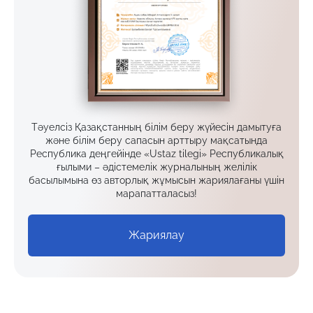
Тәуелсіз Қазақстанның білім беру жүйесін дамытуға
және білім беру сапасын арттыру мақсатында
Республика деңгейінде «Ustaz tilegi» Республикалық
ғылыми – әдістемелік журналының желілік
басылымына өз авторлық жұмысын жариялағаны үшін
марапатталасыз!
Жариялау