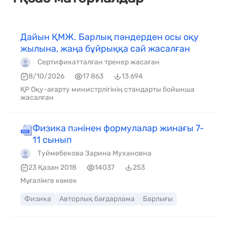
Дайын ҚМЖ. Барлық пәндерден осы оқу
жылына, жаңа бұйрыққа сай жасалған
Сертификатталған тренер жасаған
8/10/2026
17 863
13 694
ҚР Оқу-ағарту министрлігінің стандарты бойынша
жасалған
Физика пəнінен формулалар жинағы 7-
11 сынып
Туймебекова Зарина Мухановна
23 Қазан 2018
14037
253
Мұғалімге көмек
Физика
Авторлық бағдарлама
Барлығы