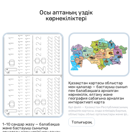
Осы аптаның үздік
көрнекіліктері
Қазақстан картасы облыстар
мен қалалар — бастауыш сынып
пен балабақшаға арналған
көрнекілік, елтану және
география сабағына арналған
интерактивті карта
Бұл файл — Қазақстан Республикасының
әкімшілік картасы, онда еліміздің барлық
облыстары, облыс орталықтары және ірі
қалалары нақты, көрнекі және балаларға
түсінікті форматта бейнеленген. ⸻ 🎯
Толығырақ
1–10 сандар жазу — балабақша
Мақсаты: • Балалар мен оқушыларға
және бастауыш сыныпқа
Қазақстанның географиялық орналасуын,
арналған жазу үлгісі мен санау