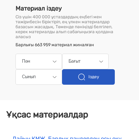
Материал іздеу
Сіз үшін 400 000 ұстаздардың еңбегі мен
тәжірибесін біріктіріп, ең үлкен материалдар
базасын жасадық. Төменде пәніңізді белгілеп,
керек материалды алып сабағыңызға қолдана
аласыз
Барлығы 663 959 материал жиналған
Пән
Бағыт
Іздеу
Сынып
Ұқсас материалдар
Дайын ҚМЖ. Барлық пәндерден осы оқу