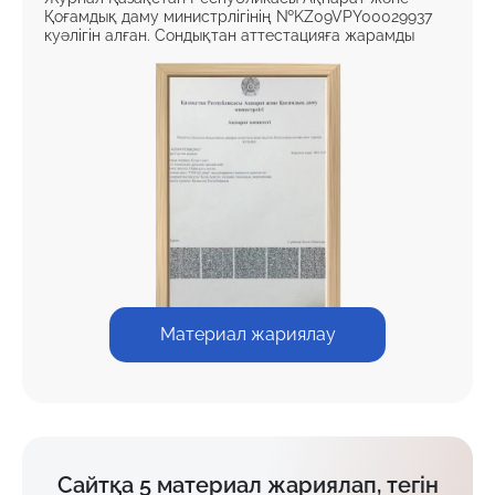
Қоғамдық даму министрлігінің №KZ09VPY00029937
куәлігін алған. Сондықтан аттестацияға жарамды
Материал жариялау
Сайтқа 5 материал жариялап, тегін