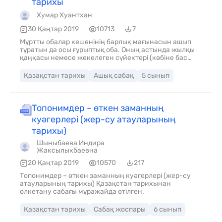
тарихы
Хумар Хуантхан
30 Қаңтар 2019
10713
7
Мұртты обалар кешенінің барлық мағынасын ашып
тұратын да осы ғұрыптық оба. Оның астында жылқы
қаңқасы немесе жекелеген сүйектері (көбіне бас
сүйек), ал одан шығысқа қарай қыш ыдыс қойылады.
Шағын құрылыстар астынан аз мөлшерде күл, кейде
Қазақстан тарихы
Ашық сабақ
5 сынып
мал сүйектері табылған. Бір топ ғалымдар мұртты
обалар кешенінің семантикасын ашу барысында
мұны жылқыға, күн (от) тәңіріне табыну, ежелгі ата-
баба рухын қастерлеу сияқты дәстүрлермен
Топонимдер – өткен заманның
байланыстыратын жалпы сипаттама жасады.
куәгерлері (жер-су атауларының
Ғылымда ерте темір дәуіріндегі Қазақстан
тайпаларын таза парсы тілдес орта ретінде сипаттау
тарихы)
қалыптасқанын ескерсе, Мұртты обалардың түркілік
Шыныбаева Индира
дәстүрлерге бейім келуі ерекше назар аудартады.
Жаксылыкбаевна
Мұртты обалар құрылымы және семантикасы
жағынан көне түркілердің тас мүсін, балбалдармен
20 Қаңтар 2019
10570
217
бірге орналасатын ғұрыптық қоршауларына өте
Топонимдер – өткен заманның куәгерлері (жер-су
жақын келед. мағұлмат беру
атауларының тарихы) Қазақстан тарихынан
өлкетану сабағы мұражайда өтілген.
Қазақстан тарихы
Сабақ жоспары
6 сынып