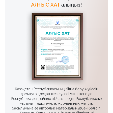
АЛҒЫС ХАТ
алыңыз!
Қазақстан Республикасының білім беру жүйесін
дамытуға қосқан жеке үлесі үшін және де
Республика деңгейінде «Ustaz tilegi» Республикалық
ғылыми – әдістемелік журналының желілік
басылымына өз авторлық материалыңызбен бөлісіп,
белсенді болғаныңыз үшін алғыс білдіреміз!