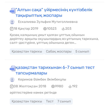
"Алтын сақа" үйірмесінің күнтізбелік
тақырыптық жоспары
Ескалиева Зульфия Мутиголлиевна
18 Қаңтар 2019
10523
203
Қазақ халқының ұмыт қалған ұлттық ойынын
дәріптеу арқылы оқушылардың өз ұлтының тарихына,
салт-дәстүріне, ұлттық ойынына деген
қызығушылығын ояту, арттыру. Міндеттері: 1.Қазақ
халқының ұлттық ойындарының қалыптасу
Қазақстан тарихы
Сабақ жоспары
5 сынып
тарихымен таныстыру. 2.Қазақ халқының бағзы
заманнан келе жатқан ұлттық ойындардың бүгінігі
оқушылар бойынан табу. 3. Ата – бабамыздан мирас
болып қалған, ұлттық ойынымызды соның ішінде
қазақстан тарихынан 6-7 сынып тест
«Алтын сақа» ойынын ары қарай жаңғырту. 4. Асық
тапсырмалары
ойыны арқылы оқушыларды салауатты өмір салтын
ұстануға шақыру. Тарих сабақтарында қосымша
Керимов Әзімбек Әкімбекұлы
үйірме ретінде пайдалануға болады
08 Желтоқсан 2018
9980
192
әріптестеріме көмек ретінде
Қазақстан тарихы
Тест
7 сынып