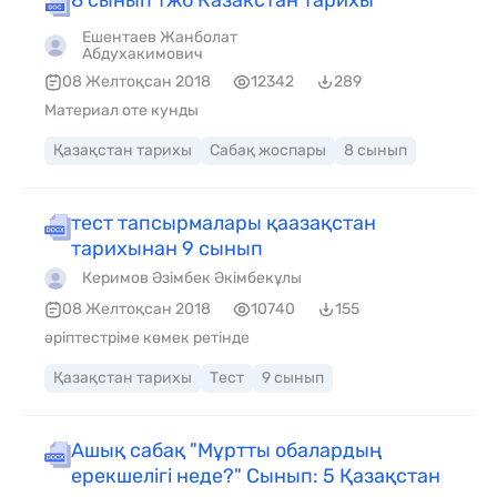
Ешентаев Жанболат
Абдухакимович
08 Желтоқсан 2018
12342
289
Материал оте кунды
Қазақстан тарихы
Сабақ жоспары
8 сынып
тест тапсырмалары қаазақстан
тарихынан 9 сынып
Керимов Әзімбек Әкімбекұлы
08 Желтоқсан 2018
10740
155
әріптестріме көмек ретінде
Қазақстан тарихы
Тест
9 сынып
Ашық сабақ "Мұртты обалардың
ерекшелігі неде?" Сынып: 5 Қазақстан