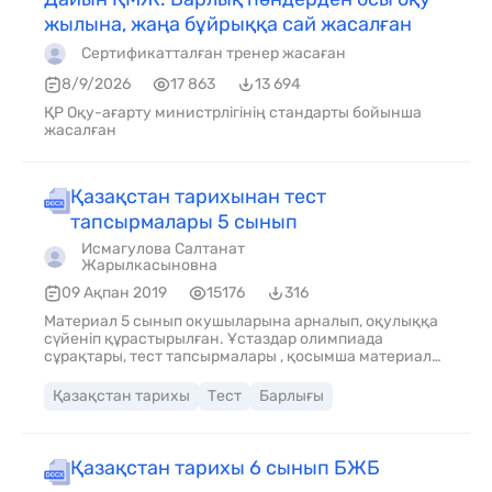
жылына, жаңа бұйрыққа сай жасалған
Сертификатталған тренер жасаған
8/9/2026
17 863
13 694
ҚР Оқу-ағарту министрлігінің стандарты бойынша
жасалған
Қазақстан тарихынан тест
тапсырмалары 5 сынып
Исмагулова Салтанат
Жарылкасыновна
09 Ақпан 2019
15176
316
Материал 5 сынып окушыларына арналып, оқулыққа
сүйеніп құрастырылған. Ұстаздар олимпиада
сұрақтары, тест тапсырмалары , қосымша материал
ретінде пайдалануға болады.
Қазақстан тарихы
Тест
Барлығы
Қазақстан тарихы 6 сынып БЖБ