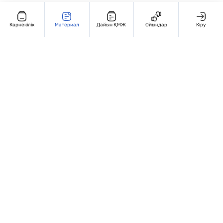
Көрнекілік
Материал
Дайын ҚМЖ
Ойындар
Кіру
Редакциямен байланыс
+7 707 770 3131
Жұмыс кестесі: Дүйсенбі – жұма, 9:00 – 18:00
Мекенжай:
Қазақстан, Алматы, Гоголья 86. 4 этаж, 406-кабинет
Сведения об организации
Сайт Peaksoft веб-студиясында жасалған - Peaksoft.kz
Политика конфиденциальности