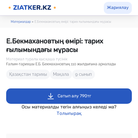
Жариялау
Материалдар
●
Е.Бекмахановтың өмірі: тарих ғылымындағы мұрасы
Е.Бекмахановтың өмірі: тарих
ғылымындағы мұрасы
Материал туралы қысқаша түсінік
Ғалым-тарихшы Е.Б. Бекмахановтың 110 жылдығына арналады
Қазақстан тарихы
Мақала
9 сынып
Сатып алу 790тг
Осы материалды тегін алғыңыз келеді ма?
Толығырақ