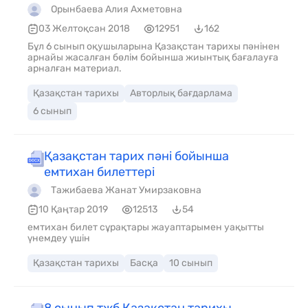
Орынбаева Алия Ахметовна
03 Желтоқсан 2018
12951
162
Бұл 6 сынып оқушыларына Қазақстан тарихы пәнінен
арнайы жасалған бөлім бойынша жиынтық бағалауға
арналған материал.
Қазақстан тарихы
Авторлық бағдарлама
6 сынып
Қазақстан тарих пәні бойынша
емтихан билеттері
Тажибаева Жанат Умирзаковна
10 Қаңтар 2019
12513
54
емтихан билет сұрақтары жауаптарымен уақытты
үнемдеу үшін
Қазақстан тарихы
Басқа
10 сынып
8 сынып тжб Казакстан тарихы