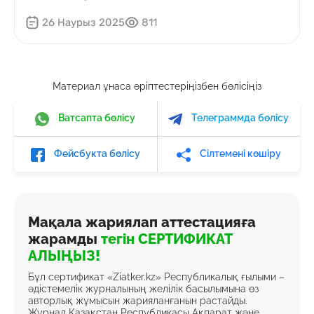
26 Наурыз 2025
811
Материал ұнаса әріптестеріңізбен бөлісіңіз
Ватсапта бөлісу
Телеграммда бөлісу
Фейсбукта бөлісу
Сілтемені көшіру
Мақала жариялап аттестацияға
жарамды
тегін СЕРТИФИКАТ
АЛЫҢЫЗ!
Бұл сертификат «Ziatker.kz» Республикалық ғылыми –
әдістемелік журналының желілік басылымына өз
авторлық жұмысын жарияланғанын растайды.
Журнал Қазақстан Республикасы Ақпарат және