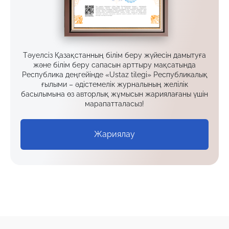
Тәуелсіз Қазақстанның білім беру жүйесін дамытуға
және білім беру сапасын арттыру мақсатында
Республика деңгейінде «Ustaz tilegi» Республикалық
ғылыми – әдістемелік журналының желілік
басылымына өз авторлық жұмысын жариялағаны үшін
марапатталасыз!
Жариялау