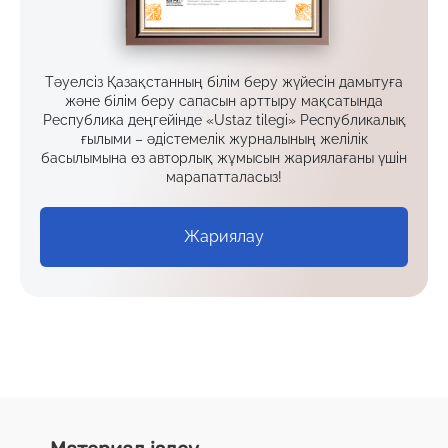
Тәуелсіз Қазақстанның білім беру жүйесін дамытуға
және білім беру сапасын арттыру мақсатында
Республика деңгейінде «Ustaz tilegi» Республикалық
ғылыми – әдістемелік журналының желілік
басылымына өз авторлық жұмысын жариялағаны үшін
марапатталасыз!
Жариялау