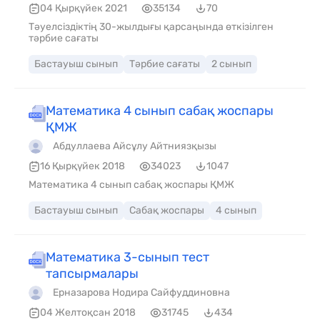
04 Қырқүйек 2021
35134
70
Тәуелсіздіктің 30-жылдығы қарсаңында өткізілген
тәрбие сағаты
Бастауыш сынып
Тәрбие сағаты
2 сынып
Математика 4 сынып сабақ жоспары
ҚМЖ
Абдуллаева Айсұлу Айтниязқызы
16 Қырқүйек 2018
34023
1047
Математика 4 сынып сабақ жоспары ҚМЖ
Бастауыш сынып
Сабақ жоспары
4 сынып
Математика 3-сынып тест
тапсырмалары
Ерназарова Нодира Сайфуддиновна
04 Желтоқсан 2018
31745
434