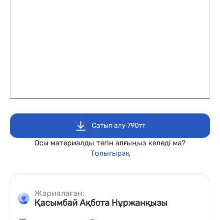
Сатып алу 790тг
Осы материалды тегін алғыңыз келеді ма?
Толығырақ
Жариялаған:
Қасымбай Ақбота Нұржанқызы