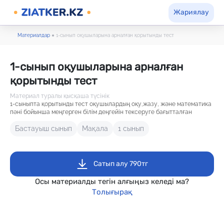
Жариялау
Материалдар
●
1-сынып оқушыларына арналған қорытынды тест
1-сынып оқушыларына арналған
қорытынды тест
Материал туралы қысқаша түсінік
1-сыныпта қорытынды тест оқушылардың оқу,жазу, және математика
пәні бойынша меңгерген білім деңгейін тексеруге бағытталған
Бастауыш сынып
Мақала
1 сынып
Сатып алу 790тг
Осы материалды тегін алғыңыз келеді ма?
Толығырақ