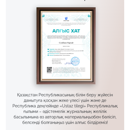
Қазақстан Республикасының білім беру жүйесін
дамытуға қосқан жеке үлесі үшін және де
Республика деңгейінде «Ustaz tilegi» Республикалық
ғылыми – әдістемелік журналының желілік
басылымына өз авторлық материалыңызбен бөлісіп,
белсенді болғаныңыз үшін алғыс білдіреміз!