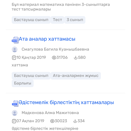
Бұл материал математика пәнінен 3-сыныптарға
тест тапсырмалары
Бастауыш сынып
Тест
3 сынып
Ата аналар хаттамасы
Смагулова Багила Куанышбаевна
10 Қаңтар 2019
31706
580
хаттама
Бастауыш сынып
Ата-аналармен жұмыс
Барлығы
Әдістемелік бірлестіктің хаттамалары
Мадкенова Алма Мажитовна
07 Ақпан 2019
30023
334
Әдістеме бірлестік жетекшілеріне