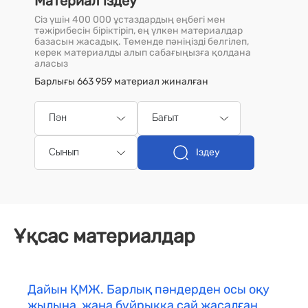
Материал іздеу
Сіз үшін 400 000 ұстаздардың еңбегі мен
тәжірибесін біріктіріп, ең үлкен материалдар
базасын жасадық. Төменде пәніңізді белгілеп,
керек материалды алып сабағыңызға қолдана
аласыз
Барлығы 663 959 материал жиналған
Пән
Бағыт
Іздеу
Сынып
Ұқсас материалдар
Дайын ҚМЖ. Барлық пәндерден осы оқу
жылына, жаңа бұйрыққа сай жасалған