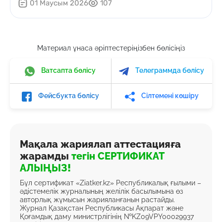
01 Маусым 2026
107
Материал ұнаса әріптестеріңізбен бөлісіңіз
Ватсапта бөлісу
Телеграммда бөлісу
Фейсбукта бөлісу
Сілтемені көшіру
Мақала жариялап аттестацияға
жарамды
тегін СЕРТИФИКАТ
АЛЫҢЫЗ!
Бұл сертификат «Ziatker.kz» Республикалық ғылыми –
әдістемелік журналының желілік басылымына өз
авторлық жұмысын жарияланғанын растайды.
Журнал Қазақстан Республикасы Ақпарат және
Қоғамдық даму министрлігінің №KZ09VPY00029937