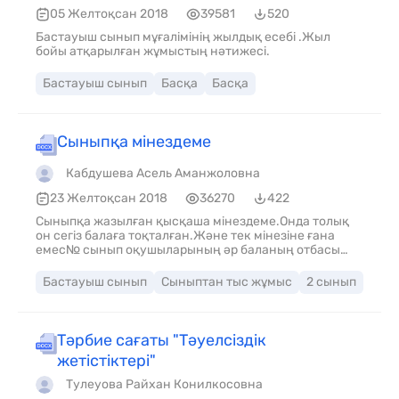
семье передаются и прививаются качества : вовремя
05 Желтоқсан 2018
39581
520
ответить на звонок, выполнит
Бастауыш сынып мұғалімінің жылдық есебі .Жыл
бойы атқарылған жұмыстың нәтижесі.
Бастауыш сынып
Басқа
Басқа
Сыныпқа мінездеме
Кабдушева Асель Аманжоловна
23 Желтоқсан 2018
36270
422
Сыныпқа жазылған қысқаша мінездеме.Онда толық
он сегіз балаға тоқталған.Және тек мінезіне ғана
емес№ сынып оқушыларының әр баланың отбасы
туралы қысқаша
Бастауыш сынып
Сыныптан тыс жұмыс
2 сынып
Тәрбие сағаты "Тәуелсіздік
жетістіктері"
Тулеуова Райхан Конилкосовна