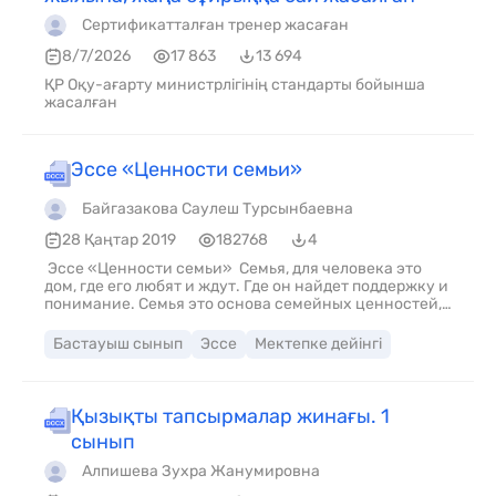
Сертификатталған тренер жасаған
8/7/2026
17 863
13 694
ҚР Оқу-ағарту министрлігінің стандарты бойынша
жасалған
Эссе «Ценности семьи»
Байгазакова Саулеш Турсынбаевна
28 Қаңтар 2019
182768
4
Эссе «Ценности семьи» Семья, для человека это
дом, где его любят и ждут. Где он найдет поддержку и
понимание. Семья это основа семейных ценностей,
если не будет первого, то не будет и второго. Каждый
из членов семьи, все: и старые и молодые, должны
Бастауыш сынып
Эссе
Мектепке дейінгі
знать и помнить, что семья-союз, и он невозможен
без заботы друг о друге, и взаимной любви. Когда
родные собираются не только по большим
праздникам и датам, но и просто вместе гуляют,
Қызықты тапсырмалар жинағы. 1
ходят в гости. Старшее поколение передает младшим
сынып
истории своих «фамилий». Рассказывают,
рассматривая фотографии, семейные предания, не
Алпишева Зухра Жанумировна
забывая про веселые, шуточные байки о