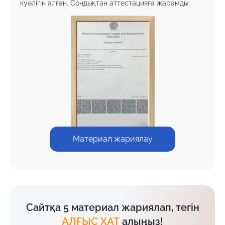
куәлігін алған. Сондықтан аттестацияға жарамды
Материал жариялау
Сайтқа 5 материал жариялап, тегін
АЛҒЫС ХАТ
алыңыз!