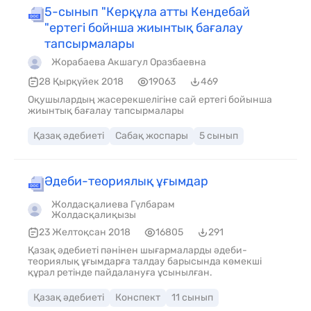
сұрақтар: Білімленд Тест сұрақтарына жауап береді 1.
5-сынып "Керқұла атты Кендебай
Бауыржан Момышұлы кім?
"ертегі бойнша жиынтық бағалау
тапсырмалары
Жорабаева Акшагул Оразбаевна
28 Қырқүйек 2018
19063
469
Оқушылардың жасерекшелігіне сай ертегі бойынша
жиынтық бағалау тапсырмалары
Қазақ әдебиеті
Сабақ жоспары
5 сынып
Әдеби-теориялық ұғымдар
Жолдасқалиева Гүлбарам
Жолдасқалиқызы
23 Желтоқсан 2018
16805
291
Қазақ әдебиеті пәнінен шығармаларды әдеби-
теориялық ұғымдарға талдау барысында көмекші
құрал ретінде пайдалануға ұсынылған.
Қазақ әдебиеті
Конспект
11 сынып