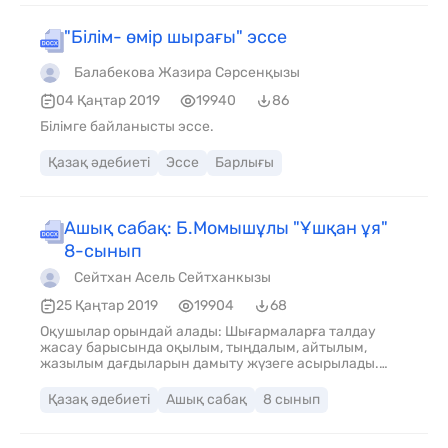
анықтайды Бағалау критерийі Ж.Сахиевтің «Айдағы
жасырынбақ» әңгімесінің жанрына байланысты
"Білім- өмір шырағы" эссе
сюжеттік желілерін анықтайды
Балабекова Жазира Сәрсенқызы
04 Қаңтар 2019
19940
86
Білімге байланысты эссе.
Қазақ әдебиеті
Эссе
Барлығы
Ашық сабақ: Б.Момышұлы "Ұшқан ұя"
8-сынып
Сейтхан Асель Сейтханкызы
25 Қаңтар 2019
19904
68
Оқушылар орындай алады: Шығармаларға талдау
жасау барысында оқылым, тыңдалым, айтылым,
жазылым дағдыларын дамыту жүзеге асырылады.
Пәнге қатысты сөздік қор мен терминдер: Әже
құшағы, өле-өлгенше өз бетімен оқып тоқыған адам,
Қазақ әдебиеті
Ашық сабақ
8 сынып
зергерлікті жақсы көрген, ауылдағы келін-кепшікті бір
шыбықпен айдайтын адуынды, ертексіз өскен бала –
рухани мүгедек адам. Талқылауға арналған