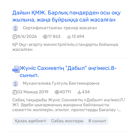
Дайын ҚМЖ. Барлық пәндерден осы оқу
жылына, жаңа бұйрыққа сай жасалған
Сертификатталған тренер жасаған
8/6/2026
17 863
13 694
ҚР Оқу-ағарту министрлігінің стандарты бойынша
жасалған
Жүніс Сахиевтің "Дабыл" әңгімесі.8-
сынып.
Мухангалива Гулгуль Бектемировна
02 Мамыр 2019
40711
434
Сабақ тақырыбы Жүніс Сахиевтің «Дабыл» әңгімесіТ/
Ж1. Әдеби шығарманың жанрына байланысты
сюжеттік желілерін, эпилог, прологтарды Бағалау •
Әдеби туындының сюжеттік желілерін құрастыра
алады. • Эпилог, прологтарды анықтайды.
Қазақ әдебиеті
Сабақ жоспары
8 сынып