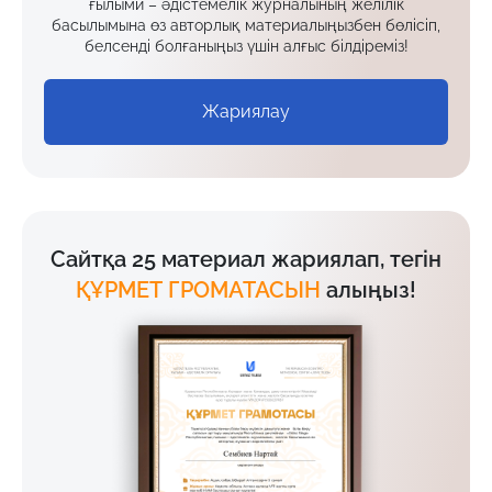
ғылыми – әдістемелік журналының желілік
басылымына өз авторлық материалыңызбен бөлісіп,
белсенді болғаныңыз үшін алғыс білдіреміз!
Жариялау
Сайтқа 25 материал жариялап, тегін
ҚҰРМЕТ ГРОМАТАСЫН
алыңыз!