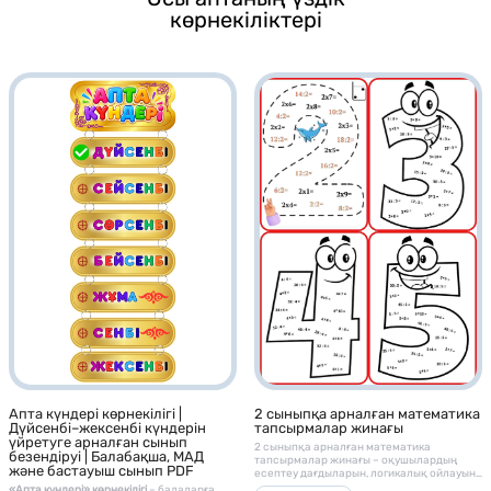
көрнекіліктері
2 сыныпқа арналған математика
Апта күндері көрнекілігі |
тапсырмалар жинағы
Дүйсенбі–жексенбі күндерін
үйретуге арналған сынып
2 сыныпқа арналған математика
безендіруі | Балабақша, МАД
тапсырмалар жинағы – оқушылардың
және бастауыш сынып PDF
есептеу дағдыларын, логикалық ойлауын
және математикалық сауаттылығын
«Апта күндері» көрнекілігі
– балаларға