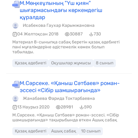
М.Мөңкеұлының "Үш қиян"
шығармасындағы көркемдегіш
құралдар
Исабекова Гаухар Карымжановна
04 Желтоқсан 2018
30887
730
Материал 8-сыныпқа сабақ беретін қазақ әдебиеті
пәні мұғалімдеріне әдістемелік көмек болып
табылады.
Қазақ әдебиеті
Оқушылар жұмысы
8 сынып
М.Сәрсеке. «Қаныш Сәтбаев» роман-
эссесі «Сібір шамшырағында»
Жанабаева Фарида Токтарбаевна
13 Наурыз 2020
28981
590
М.Сәрсеке. «Қаныш Сәтбаев» роман-эссесі. «Сібір
шамшырағында» тақырыбында өткен Ашық сабақ
Қазақ әдебиеті
Ашық сабақ
10 сынып