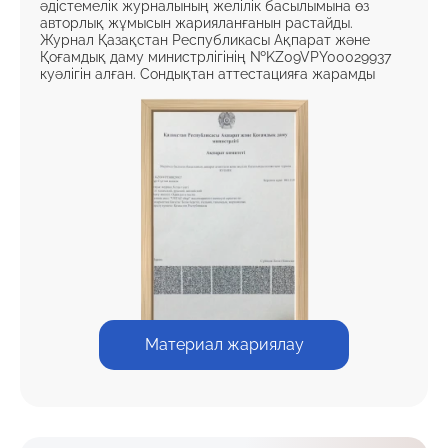
әдістемелік журналының желілік басылымына өз
авторлық жұмысын жарияланғанын растайды.
Журнал Қазақстан Республикасы Ақпарат және
Қоғамдық даму министрлігінің №KZ09VPY00029937
куәлігін алған. Сондықтан аттестацияға жарамды
Материал жариялау