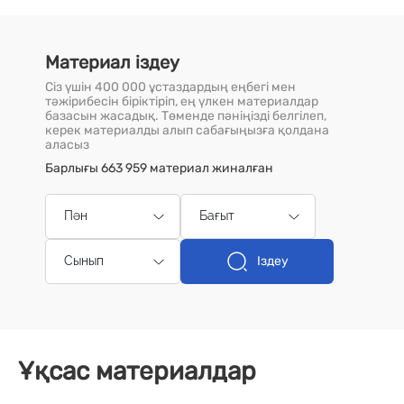
Материал іздеу
Сіз үшін 400 000 ұстаздардың еңбегі мен
тәжірибесін біріктіріп, ең үлкен материалдар
базасын жасадық. Төменде пәніңізді белгілеп,
керек материалды алып сабағыңызға қолдана
аласыз
Барлығы 663 959 материал жиналған
Пән
Бағыт
Іздеу
Сынып
Ұқсас материалдар