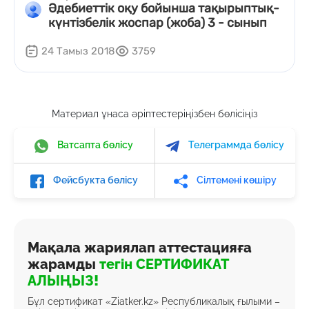
Әдебиеттік оқу бойынша тақырыптық-
күнтізбелік жоспар (жоба) 3 - сынып
24 Тамыз 2018
3759
Материал ұнаса әріптестеріңізбен бөлісіңіз
Ватсапта бөлісу
Телеграммда бөлісу
Фейсбукта бөлісу
Сілтемені көшіру
Мақала жариялап аттестацияға
жарамды
тегін СЕРТИФИКАТ
АЛЫҢЫЗ!
Бұл сертификат «Ziatker.kz» Республикалық ғылыми –