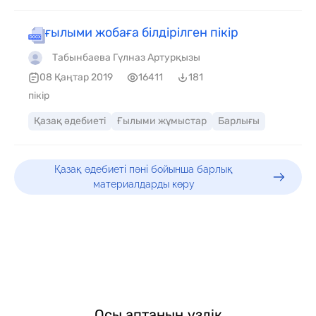
ғылыми жобаға білдірілген пікір
Табынбаева Гүлназ Артурқызы
08 Қаңтар 2019
16411
181
пікір
Қазақ әдебиеті
Ғылыми жұмыстар
Барлығы
Қазақ әдебиеті пәні бойынша барлық
материалдарды көру
Осы аптаның үздік