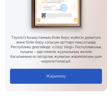
Тәуелсіз Қазақстанның білім беру жүйесін дамытуға
және білім беру сапасын арттыру мақсатында
Республика деңгейінде «Ustaz tilegi» Республикалық
ғылыми – әдістемелік журналының желілік
басылымына өз авторлық жұмысын жариялағаны үшін
марапатталасыз!
Жариялау