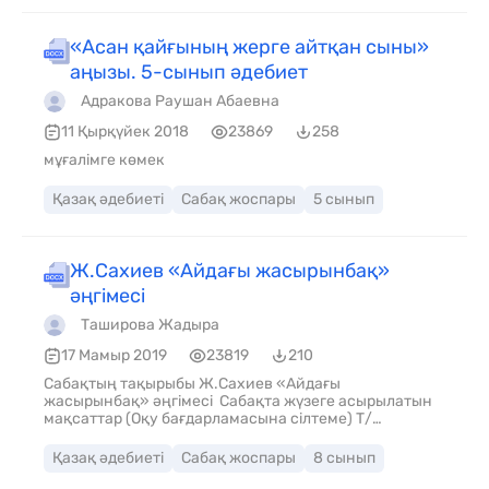
«Асан қайғының жерге айтқан сыны»
аңызы. 5-сынып әдебиет
Адракова Раушан Абаевна
11 Қырқүйек 2018
23869
258
мұғалімге көмек
Қазақ әдебиеті
Сабақ жоспары
5 сынып
Ж.Сахиев «Айдағы жасырынбақ»
әңгімесі
Таширова Жадыра
17 Мамыр 2019
23819
210
Сабақтың тақырыбы Ж.Сахиев «Айдағы
жасырынбақ» әңгімесі Сабақта жүзеге асырылатын
мақсаттар (Оқу бағдарламасына сілтеме) Т/
Ж1.Көркем шығарманың мазмұны мен пішіні Сабақ
мақсаты 1.Шығарма мазмұнын түсінеді. 2.Әдеби
Қазақ әдебиеті
Сабақ жоспары
8 сынып
шығарманың жанрына байланысты сюжеттік
желілерін баяндайды. 3. эпилог, прологтарды