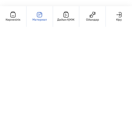
Көрнекілік
Материал
Дайын ҚМЖ
Ойындар
Кіру
Редакциямен байланыс
+7 707 770 3131
Жұмыс кестесі: Дүйсенбі – жұма, 9:00 – 18:00
Мекенжай:
Қазақстан, Алматы, Гоголья 86. 4 этаж, 406-кабинет
Сведения об организации
Сайт Peaksoft веб-студиясында жасалған - Peaksoft.kz
Политика конфиденциальности