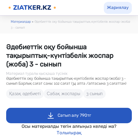
Жариялау
Материалдар
●
Әдебиеттік оқу бойынша тақырыптық-күнтізбелік жоспар (жоба)
3 - сынып
Әдебиеттік оқу бойынша
тақырыптық-күнтізбелік жоспар
(жоба) 3 - сынып
Материал туралы қысқаша түсінік
Әдебиеттік оқу бойынша тақырыптық-күнтізбелік жоспар (жоба) 3 -
сынып Барлық сағат саны: 102 сағат (34 апта /аптасына 3 сағаттан)
Қазақ әдебиеті
Сабақ жоспары
3 сынып
Сатып алу 790тг
Осы материалды тегін алғыңыз келеді ма?
Толығырақ