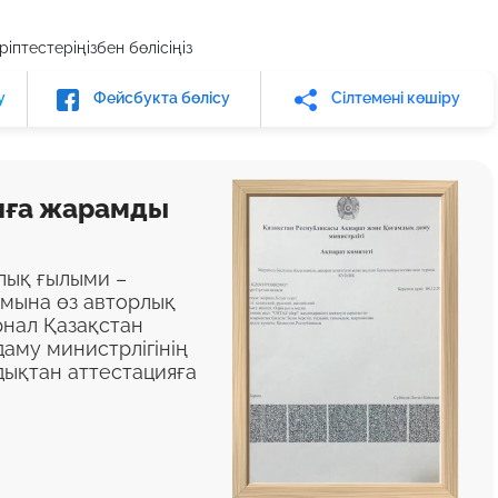
іптестеріңізбен бөлісіңіз
у
Фейсбукта бөлісу
Сілтемені көшіру
яға жарамды
алық ғылыми –
ымына өз авторлық
нал Қазақстан
аму министрлігінің
дықтан аттестацияға