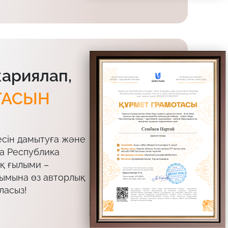
жариялап,
ТАСЫН
есін дамытуға және
да Республика
ық ғылыми –
лымына өз авторлық
ласыз!