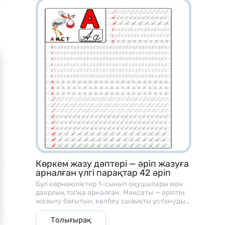
Көркем жазу дәптері — әріп жазуға
арналған үлгі парақтар 42 әріп
Бұл көрнекіліктер 1-сынып оқушылары мен
даярлық топқа арналған. Мақсаты — әріптің
жазылу бағытын, көлбеу сызықты ұстануды
және әріп байланысын үйрету
Толығырақ