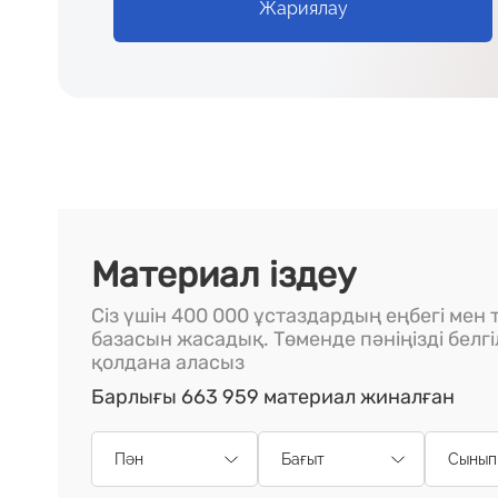
Жариялау
Материал іздеу
Сіз үшін 400 000 ұстаздардың еңбегі мен т
базасын жасадық. Төменде пәніңізді белг
қолдана аласыз
Барлығы 663 959 материал жиналған
Пән
Бағыт
Сынып