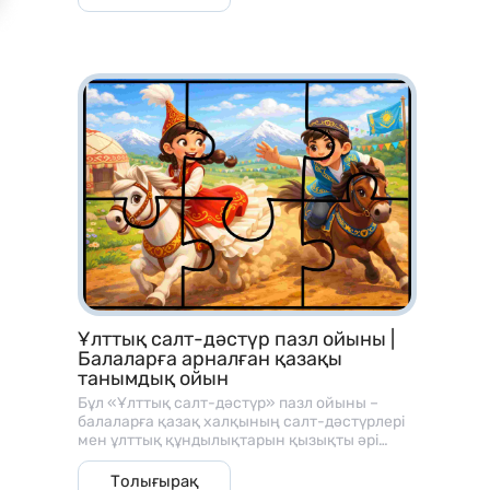
Ұлттық салт-дәстүр пазл ойыны |
Балаларға арналған қазақы
танымдық ойын
Бұл «Ұлттық салт-дәстүр» пазл ойыны –
балаларға қазақ халқының салт-дәстүрлері
мен ұлттық құндылықтарын қызықты әрі
көрнекі түрде таныстыруға арналған
танымдық оқу материалы. Ойын пазл
Толығырақ