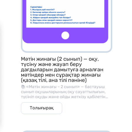
Мәтін жинағы (2 сынып) — оқу,
түсіну және жауап беру
дағдыларын дамытуға арналған
мәтіндер мен сұрақтар жинағы
(қазақ тілі, ана тілі пәніне)
📚 «Мәтін жинағы – 2 сынып» — бастауыш
сынып оқушыларының оқу сауаттылығын,
түсініп оқуды және ойды жеткізу қабілетін
дамытуға арналған әдістемелік материал.
Бұл жинақ әр мәтіннен кейін берілген
Толығырақ
түсінуге арналған сұрақтармен, оқу және
сөйлеу дағдыларын жетілдіруге көмектеседі.