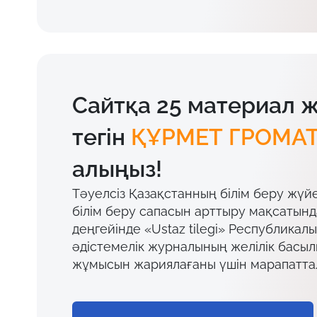
Сайтқа 25 материал 
тегін
ҚҰРМЕТ ГРОМА
алыңыз!
Тәуелсіз Қазақстанның білім беру жүй
білім беру сапасын арттыру мақсатын
деңгейінде «Ustaz tilegi» Республикал
әдістемелік журналының желілік басы
жұмысын жариялағаны үшін марапатта