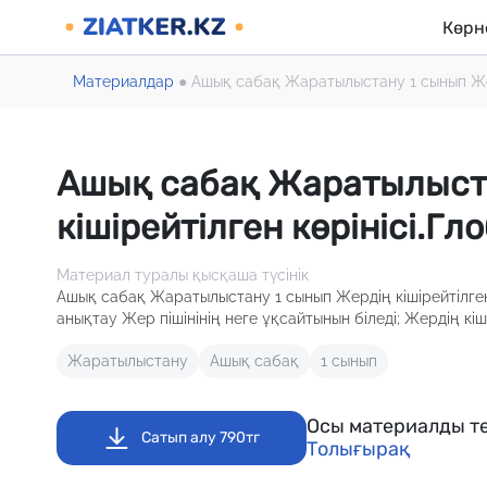
Көрн
Материалдар
●
Ашық сабақ Жаратылыстану 1 сынып Жерд
Ашық сабақ Жаратылыст
кішірейтілген көрінісі.Гл
Материал туралы қысқаша түсінік
Ашық сабақ Жаратылыстану 1 сынып Жердің кішірейтілген кө
анықтау Жер пішінінің неге ұқсайтынын біледі; Жердің кіш
Жаратылыстану
Ашық сабақ
1 сынып
Осы материалды те
Сатып алу 790тг
Толығырақ