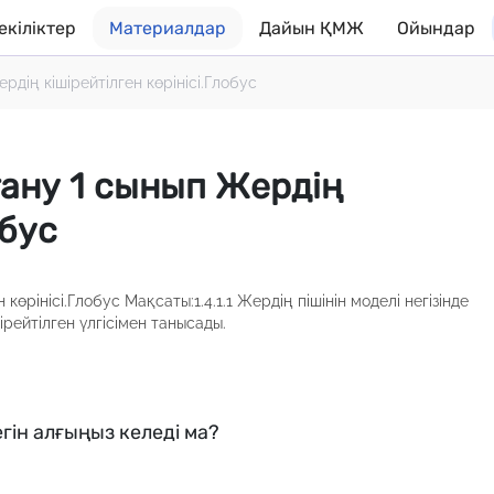
екіліктер
Материалдар
Дайын ҚМЖ
Ойындар
ің кішірейтілген көрінісі.Глобус
ану 1 сынып Жердің
обус
рінісі.Глобус Мақсаты:1.4.1.1 Жердің пішінін моделі негізінде
ірейтілген үлгісімен танысады.
гін алғыңыз келеді ма?