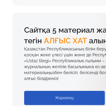
Сайтқа 5 материал ж
тегін
АЛҒЫС ХАТ
алың
Қазақстан Республикасының білім бер
қосқан жеке үлесі үшін және де Респу
«Ustaz tilegi» Республикалық ғылыми –
журналының желілік басылымына өз а
материалыңызбен бөлісіп, белсенді бо
алғыс білдіреміз!
Жариялау