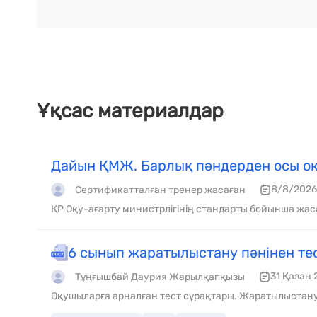
Ұқсас материалдар
Дайын ҚМЖ. Барлық пәндерден осы оқ
8/8/2026
Сертификатталған тренер жасаған
ҚР Оқу-ағарту министрлігінің стандарты бойынша жас
6 сынып жаратылыстану пәнінен те
31 Қазан 
Тұңғышбай Даурия Жарылқапқызы
Оқушыларға арналған тест сұрақтары. Жаратылыстану