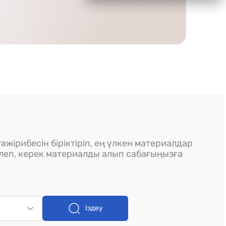
әжірибесін біріктіріп, ең үлкен материалдар
ілеп, керек материалды алып сабағыңызға
Іздеу