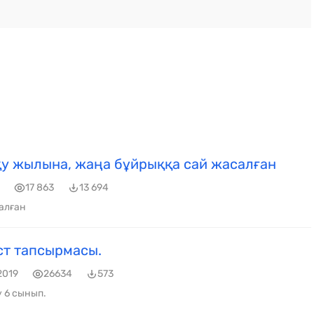
у жылына, жаңа бұйрыққа сай жасалған
17 863
13 694
алған
ст тапсырмасы.
2019
26634
573
 6 сынып.