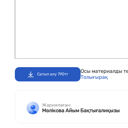
Осы материалды те
Сатып алу 790тг
Толығырақ
Жариялаған:
Мәлікова Айым Бақтығалиқызы