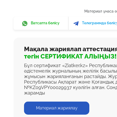
Материал ұнаса әр
Ватсапта бөлісу
Телеграммда бөліс
Мақала жариялап аттестаци
тегін СЕРТИФИКАТ АЛЫҢЫЗ!
Бұл сертификат «Ziatker.kz» Республик
әдістемелік журналының желілік басыл
жұмысын жарияланғанын растайды. Жур
Республикасы Ақпарат және Қоғамдық д
№KZ09VPY00029937 куәлігін алған. Сон
жарамды
Материал жариялау