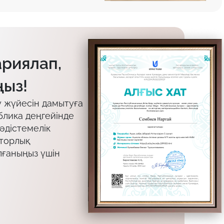
ариялап,
ыз!
у жүйесін дамытуға
блика деңгейінде
 әдістемелік
вторлық
лғаныңыз үшін