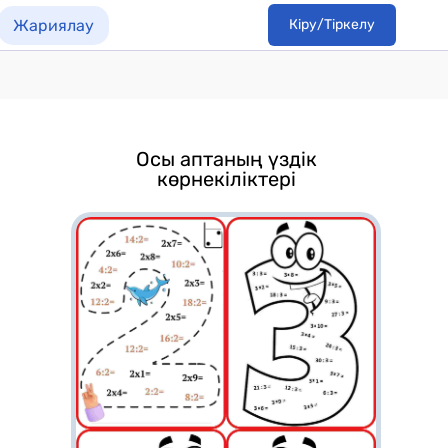
Жариялау
Кіру/Тіркелу
Осы аптаның үздік
көрнекіліктері