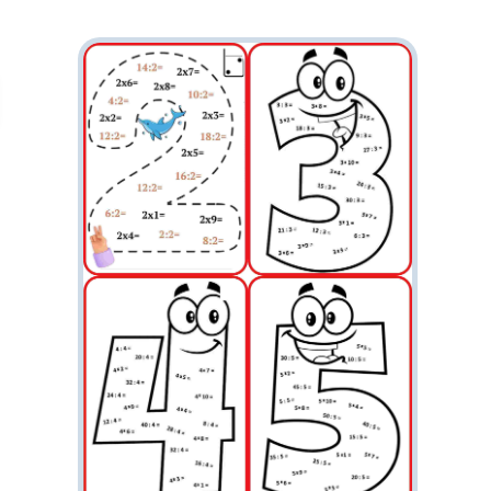
облыс орталықтарын және қалаларды
таныстыру; • Елтану және отанға деген
сүйіспеншілікті арттыру; • Баланың
кеңістіктік ойлау, есте сақтау және картадан
бағдар табу дағдыларын дамыту. ⸻ 🧩
Құрамында: • Қазақстанның толық картасы
🌍 • Облыстардың атаулары және шекаралық
сызықтары • Әр облыстың орталығы мен ірі
қалалары белгіленген • Көрнекілік ретінде
қолдануға арналған жоғары сапалы баспа
үлгісі (PDF формат)