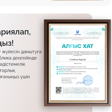
ариялап,
ыз!
у жүйесін дамытуға
блика деңгейінде
 әдістемелік
вторлық
лғаныңыз үшін