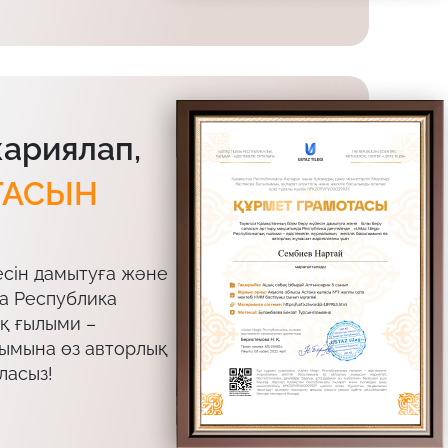
жариялап,
ТАСЫН
есін дамытуға және
да Республика
ық ғылыми –
лымына өз авторлық
ласыз!