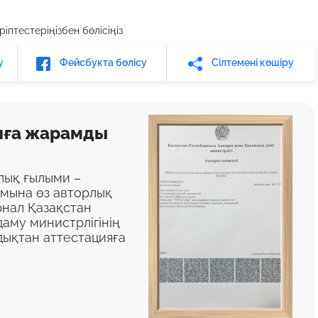
іптестеріңізбен бөлісіңіз
у
Фейсбукта бөлісу
Сілтемені көшіру
яға жарамды
алық ғылыми –
ымына өз авторлық
нал Қазақстан
аму министрлігінің
дықтан аттестацияға