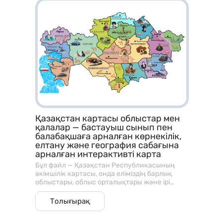
үйрету; • Сан мен мөлшер ұғымын
байланыстыру; • Санау және көру арқылы
есте сақтау қабілетін жетілдіру.
Қазақстан картасы облыстар мен
қалалар — бастауыш сынып пен
балабақшаға арналған көрнекілік,
елтану және география сабағына
арналған интерактивті карта
Бұл файл — Қазақстан Республикасының
әкімшілік картасы, онда еліміздің барлық
облыстары, облыс орталықтары және ірі
қалалары нақты, көрнекі және балаларға
түсінікті форматта бейнеленген. ⸻ 🎯
Толығырақ
Мақсаты: • Балалар мен оқушыларға
Қазақстанның географиялық орналасуын,