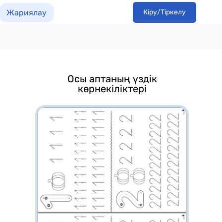
Жариялау
Кіру/Тіркелу
Осы аптаның үздік
көрнекіліктері