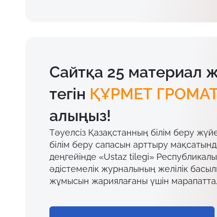
Сайтқа 25 материал 
тегін
ҚҰРМЕТ ГРОМА
алыңыз!
Тәуелсіз Қазақстанның білім беру жүй
білім беру сапасын арттыру мақсатын
деңгейінде «Ustaz tilegi» Республикал
әдістемелік журналының желілік басы
жұмысын жариялағаны үшін марапатта