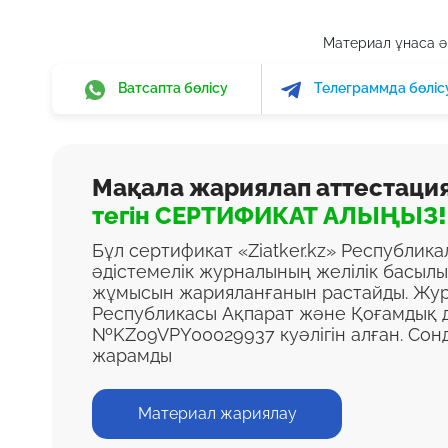
Материал ұнаса әр
Ватсапта бөлісу
Телеграммда бөліс
Мақала жариялап аттестаци
тегін СЕРТИФИКАТ АЛЫҢЫЗ!
Бұл сертификат «Ziatker.kz» Республик
әдістемелік журналының желілік басыл
жұмысын жарияланғанын растайды. Жур
Республикасы Ақпарат және Қоғамдық д
№KZ09VPY00029937 куәлігін алған. Сон
жарамды
Материал жариялау