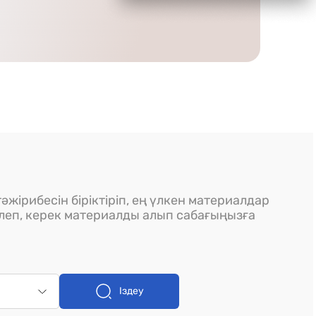
әжірибесін біріктіріп, ең үлкен материалдар
ілеп, керек материалды алып сабағыңызға
Іздеу