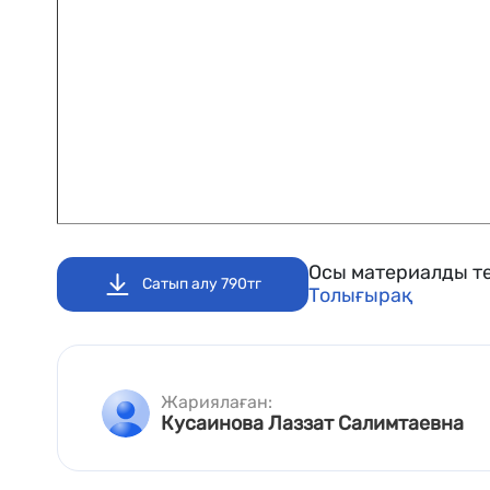
Осы материалды те
Сатып алу 790тг
Толығырақ
Жариялаған:
Кусаинова Лаззат Салимтаевна