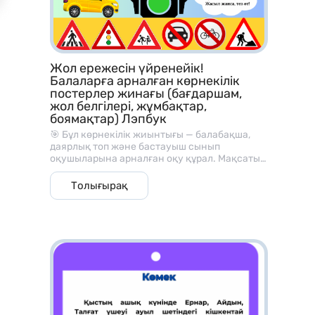
– Математика сабағында көрнекілік ретінде
– Топтық / жұптық жұмысқа
– Жеке карточка ретінде
Жол ережесін үйренейік!
– Қайталау сабақтарында
Балаларға арналған көрнекілік
постерлер жинағы (бағдаршам,
– БЖБ / ТЖБ дайынм алдында дайындыққа
жол белгілері, жұмбақтар,
боямақтар) Лэпбук
– Үй тапсырмасы ретінде
🎯 Бұл көрнекілік жиынтығы — балабақша,
– Ойын форматында оқытуға
даярлық топ және бастауыш сынып
оқушыларына арналған оқу құрал. Мақсаты
— балаларды жолда жүру мәдениетімен,
қауіпсіздік ережелерімен және жол
Толығырақ
белгілерінің мағынасымен таныстыру.