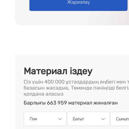
Жариялау
Материал іздеу
Сіз үшін 400 000 ұстаздардың еңбегі мен т
базасын жасадық. Төменде пәніңізді белг
қолдана аласыз
Барлығы 663 959 материал жиналған
Пән
Бағыт
Сынып