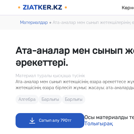
Көрн
Материалдар
●
Ата-аналар мен сынып жетекшілерінің ө
Ата-аналар мен сынып же
әрекеттері.
Материал туралы қысқаша түсінік
Ата-аналар мен сынып жетекшісінің өзара әрекеттесе жұ
жетекшісінің өзара бірлесіп жұмыс жасауы; ата-аналарды
Алгебра
Барлығы
Барлығы
Осы материалды те
Сатып алу 790тг
Толығырақ