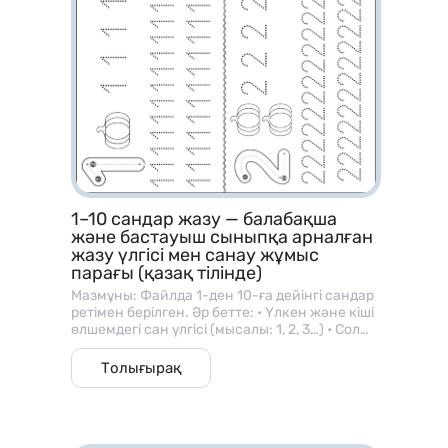
1–10 сандар жазу — балабақша
және бастауыш сыныпқа арналған
жазу үлгісі мен санау жұмыс
парағы (қазақ тілінде)
Мазмұны: Файлда 1-ден 10-ға дейінгі сандар
ретімен берілген. Әр бетте: • Үлкен және кіші
өлшемдегі сан үлгісі (мысалы: 1, 2, 3…) • Сол
санға сәйкес зат суреттері (алма, шар, гүл
және т.б.) • Балаларға арналған жазу
Толығырақ
сызықтары, яғни сызық бойымен сандарды
бастырып жазу тапсырмалары бар. ⸻ 🎯
Мақсаты: • Баланың саусақ моторикасын
дамыту; • Сандарды дұрыс жазу бағытын