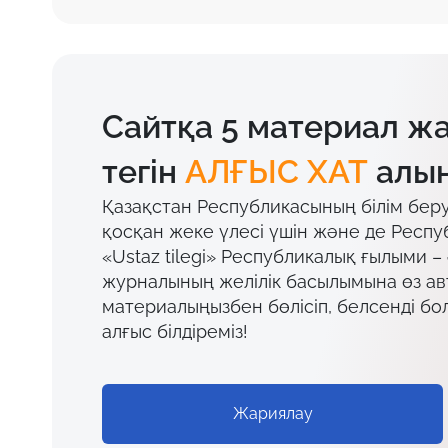
Сайтқа 5 материал ж
тегін
АЛҒЫС ХАТ
алың
Қазақстан Республикасының білім бер
қосқан жеке үлесі үшін және де Респу
«Ustaz tilegi» Республикалық ғылыми –
журналының желілік басылымына өз а
материалыңызбен бөлісіп, белсенді бо
алғыс білдіреміз!
Жариялау