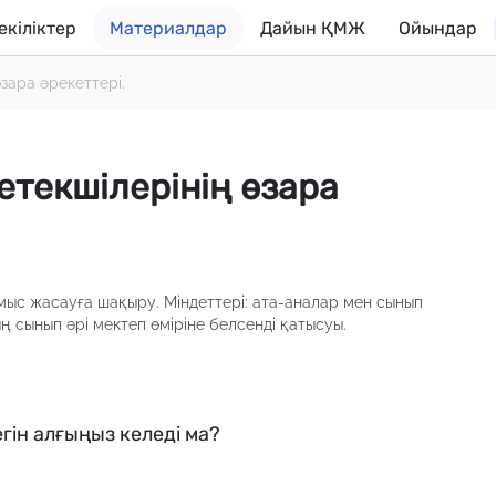
екіліктер
Материалдар
Дайын ҚМЖ
Ойындар
зара әрекеттері.
текшілерінің өзара
мыс жасауға шақыру. Міндеттері: ата-аналар мен сынып
ң сынып әрі мектеп өміріне белсенді қатысуы.
гін алғыңыз келеді ма?