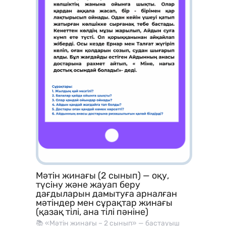
Мәтін жинағы (2 сынып) — оқу,
түсіну және жауап беру
дағдыларын дамытуға арналған
мәтіндер мен сұрақтар жинағы
(қазақ тілі, ана тілі пәніне)
📚 «Мәтін жинағы – 2 сынып» — бастауыш