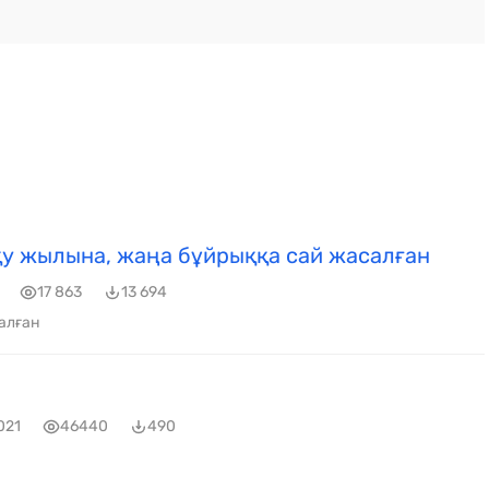
у жылына, жаңа бұйрыққа сай жасалған
17 863
13 694
алған
021
46440
490