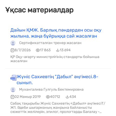
Ұқсас материалдар
Дайын ҚМЖ. Барлық пәндерден осы оқу
жылына, жаңа бұйрыққа сай жасалған
Сертификатталған тренер жасаған
8/7/2026
17 863
13 694
ҚР Оқу-ағарту министрлігінің стандарты бойынша
жасалған
Жүніс Сахиевтің "Дабыл" әңгімесі.8-
сынып.
Мухангалива Гулгуль Бектемировна
02 Мамыр 2019
40712
434
Сабақ тақырыбы Жүніс Сахиевтің «Дабыл» әңгімесіТ/
Ж1. Әдеби шығарманың жанрына байланысты
сюжеттік желілерін, эпилог, прологтарды Бағалау •
Әдеби туындының сюжеттік желілерін құрастыра