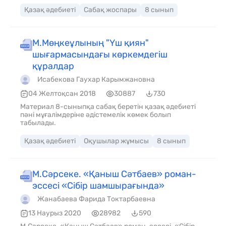
алады. • Эпилог, прологтарды анықтайды.
Қазақ әдебиеті
Сабақ жоспары
8 сынып
М.Мөңкеұлының "Үш қиян"
шығармасындағы көркемдегіш
құралдар
Исабекова Гаухар Карымжановна
04 Желтоқсан 2018
30887
730
Материал 8-сыныпқа сабақ беретін қазақ әдебиеті
пәні мұғалімдеріне әдістемелік көмек болып
табылады.
Қазақ әдебиеті
Оқушылар жұмысы
8 сынып
М.Сәрсеке. «Қаныш Сәтбаев» роман-
эссесі «Сібір шамшырағында»
Жанабаева Фарида Токтарбаевна
13 Наурыз 2020
28982
590