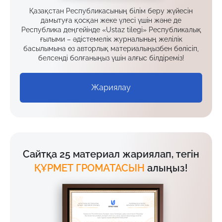
Қазақстан Республикасының білім беру жүйесін
дамытуға қосқан жеке үлесі үшін және де
Республика деңгейінде «Ustaz tilegi» Республикалық
ғылыми – әдістемелік журналының желілік
басылымына өз авторлық материалыңызбен бөлісіп,
белсенді болғаныңыз үшін алғыс білдіреміз!
Жариялау
Сайтқа 25 материал жариялап, тегін
ҚҰРМЕТ ГРОМАТАСЫН
алыңыз!