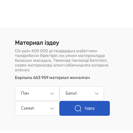
Материал іздеу
Сіз үшін 400 000 ұстаздардың еңбегі мен
тәжірибесін біріктіріп, ең үлкен материалдар
базасын жасадық. Төменде пәніңізді белгілеп,
керек материалды алып сабағыңызға қолдана
аласыз
Барлығы 663 959 материал жиналған
Пән
Бағыт
Іздеу
Сынып