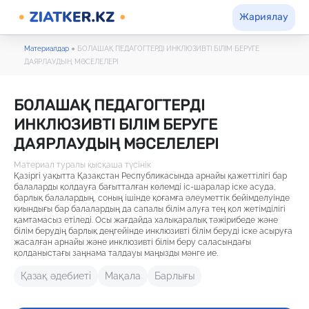
Жариялау
Материалдар
●
БОЛАШАҚ ПЕДАГОГТЕРДІ ИНКЛЮЗИВТІ БІЛІМ БЕРУГЕ
ДАЯРЛАУДЫҢ МӘСЕЛЕЛЕРІ
БОЛАШАҚ ПЕДАГОГТЕРДІ
ИНКЛЮЗИВТІ БІЛІМ БЕРУГЕ
ДАЯРЛАУДЫҢ МӘСЕЛЕЛЕРІ
Материал туралы қысқаша түсінік
Қазіргі уақытта Қазақстан Республикасында арнайы қажеттілігі бар
балаларды қолдауға бағытталған көлемді іс-шаралар іске асуда,
барлық балалардың, соның ішінде қоғамға әлеуметтік бейімделуінде
қиындығы бар балалардың да сапалы білім алуға тең қол жетімділігі
қамтамасыз етіледі. Осы жағдайда халықаралық тәжірибеде және
білім берудің барлық деңгейінде инклюзивті білім беруді іске асыруға
жасалған арнайы және инклюзивті білім беру саласындағы
қолданыстағы заңнама талдауы маңызды мәнге ие.
Қазақ әдебиеті
Мақала
Барлығы