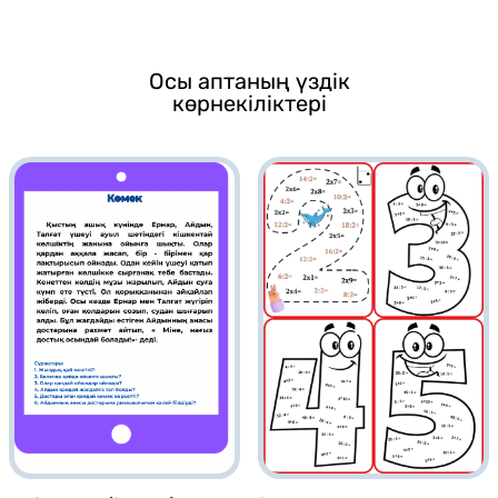
Осы аптаның үздік
көрнекіліктері