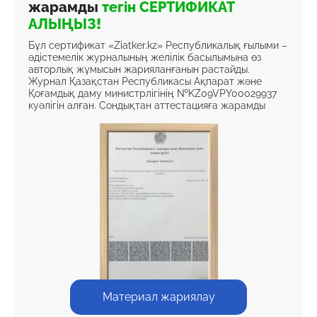
жарамды
тегін СЕРТИФИКАТ
АЛЫҢЫЗ!
Бұл сертификат «Ziatker.kz» Республикалық ғылыми –
әдістемелік журналының желілік басылымына өз
авторлық жұмысын жарияланғанын растайды.
Журнал Қазақстан Республикасы Ақпарат және
Қоғамдық даму министрлігінің №KZ09VPY00029937
куәлігін алған. Сондықтан аттестацияға жарамды
Материал жариялау