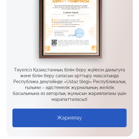
Тәуелсіз Қазақстанның білім беру жүйесін дамытуға
және білім беру сапасын арттыру мақсатында
Республика деңгейінде «Ustaz tilegi» Республикалық
ғылыми – әдістемелік журналының желілік
басылымына өз авторлық жұмысын жариялағаны үшін
марапатталасыз!
Жариялау