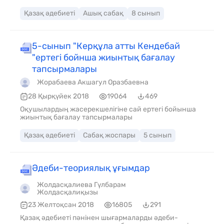
Пәнге қатысты сөздік қор мен терминдер: Әже
құшағы, өле-өлгенше өз бетімен оқып тоқыған адам,
Қазақ әдебиеті
Ашық сабақ
8 сынып
зергерлікті жақсы көрген, ауылдағы келін-кепшікті бір
шыбықпен айдайтын адуынды, ертексіз өскен бала –
рухани мүгедек адам. Талқылауға арналған
сұрақтар: Білімленд Тест сұрақтарына жауап береді 1.
5-сынып "Керқұла атты Кендебай
Бауыржан Момышұлы кім?
"ертегі бойнша жиынтық бағалау
тапсырмалары
Жорабаева Акшагул Оразбаевна
28 Қырқүйек 2018
19064
469
Оқушылардың жасерекшелігіне сай ертегі бойынша
жиынтық бағалау тапсырмалары
Қазақ әдебиеті
Сабақ жоспары
5 сынып
Әдеби-теориялық ұғымдар
Жолдасқалиева Гүлбарам
Жолдасқалиқызы
23 Желтоқсан 2018
16805
291
Қазақ әдебиеті пәнінен шығармаларды әдеби-