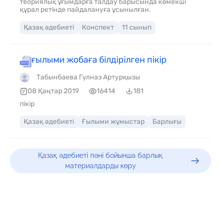
теориялық ұғымдарға талдау барысында көмекші
құрал ретінде пайдалануға ұсынылған.
Қазақ әдебиеті
Конспект
11 сынып
ғылыми жобаға білдірілген пікір
Табынбаева Гүлназ Артурқызы
08 Қаңтар 2019
16414
181
пікір
Қазақ әдебиеті
Ғылыми жұмыстар
Барлығы
Қазақ әдебиеті пәні бойынша барлық
материалдарды көру