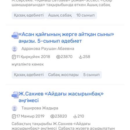
М.Сәрсеке. «Қаныш Сәтбаев» роман-эссесі. «Сібір
шамшырағында» тақырыбында өткен Ашық сабақ
Қазақ әдебиеті
Ашық сабақ
10 сынып
«Асан қайғының жерге айтқан сыны»
аңызы. 5-сынып әдебиет
Адракова Раушан Абаевна
11 Қырқүйек 2018
23870
258
мұғалімге көмек
Қазақ әдебиеті
Сабақ жоспары
5 сынып
Ж.Сахиев «Айдағы жасырынбақ»
әңгімесі
Таширова Жадыра
17 Мамыр 2019
23820
210
Сабақтың тақырыбы Ж.Сахиев «Айдағы
жасырынбақ» әңгімесі Сабақта жүзеге асырылатын