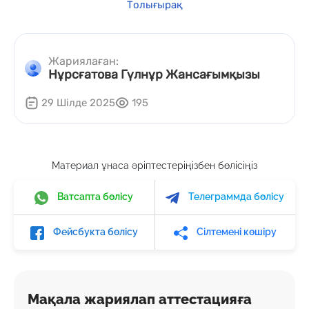
Толығырақ
Жариялаған:
Нұрсғатова Гүлнұр Жансағымқызы
29 Шілде 2025
195
Материал ұнаса әріптестеріңізбен бөлісіңіз
Ватсапта бөлісу
Телеграммда бөлісу
Фейсбукта бөлісу
Сілтемені көшіру
Мақала жариялап аттестацияға