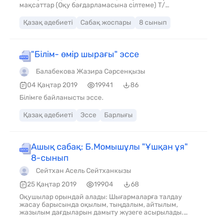
мақсаттар (Оқу бағдарламасына сілтеме) Т/
Ж1.Көркем шығарманың мазмұны мен пішіні Сабақ
мақсаты 1.Шығарма мазмұнын түсінеді. 2.Әдеби
Қазақ әдебиеті
Сабақ жоспары
8 сынып
шығарманың жанрына байланысты сюжеттік
желілерін баяндайды. 3. эпилог, прологтарды
анықтайды Бағалау критерийі Ж.Сахиевтің «Айдағы
жасырынбақ» әңгімесінің жанрына байланысты
"Білім- өмір шырағы" эссе
сюжеттік желілерін анықтайды
Балабекова Жазира Сәрсенқызы
04 Қаңтар 2019
19941
86
Білімге байланысты эссе.
Қазақ әдебиеті
Эссе
Барлығы
Ашық сабақ: Б.Момышұлы "Ұшқан ұя"
8-сынып
Сейтхан Асель Сейтханкызы
25 Қаңтар 2019
19904
68
Оқушылар орындай алады: Шығармаларға талдау
жасау барысында оқылым, тыңдалым, айтылым,
жазылым дағдыларын дамыту жүзеге асырылады.