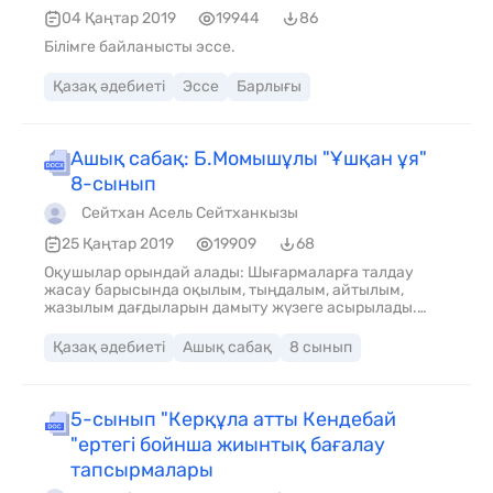
04 Қаңтар 2019
19944
86
Білімге байланысты эссе.
Қазақ әдебиеті
Эссе
Барлығы
Ашық сабақ: Б.Момышұлы "Ұшқан ұя"
8-сынып
Сейтхан Асель Сейтханкызы
25 Қаңтар 2019
19909
68
Оқушылар орындай алады: Шығармаларға талдау
жасау барысында оқылым, тыңдалым, айтылым,
жазылым дағдыларын дамыту жүзеге асырылады.
Пәнге қатысты сөздік қор мен терминдер: Әже
құшағы, өле-өлгенше өз бетімен оқып тоқыған адам,
Қазақ әдебиеті
Ашық сабақ
8 сынып
зергерлікті жақсы көрген, ауылдағы келін-кепшікті бір
шыбықпен айдайтын адуынды, ертексіз өскен бала –
рухани мүгедек адам. Талқылауға арналған
сұрақтар: Білімленд Тест сұрақтарына жауап береді 1.
5-сынып "Керқұла атты Кендебай
Бауыржан Момышұлы кім?
"ертегі бойнша жиынтық бағалау
тапсырмалары