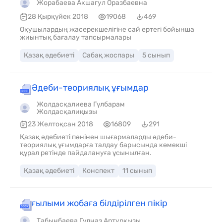
Жорабаева Акшагул Оразбаевна
28 Қырқүйек 2018
19068
469
Оқушылардың жасерекшелігіне сай ертегі бойынша
жиынтық бағалау тапсырмалары
Қазақ әдебиеті
Сабақ жоспары
5 сынып
Әдеби-теориялық ұғымдар
Жолдасқалиева Гүлбарам
Жолдасқалиқызы
23 Желтоқсан 2018
16809
291
Қазақ әдебиеті пәнінен шығармаларды әдеби-
теориялық ұғымдарға талдау барысында көмекші
құрал ретінде пайдалануға ұсынылған.
Қазақ әдебиеті
Конспект
11 сынып
ғылыми жобаға білдірілген пікір
Табынбаева Гүлназ Артурқызы