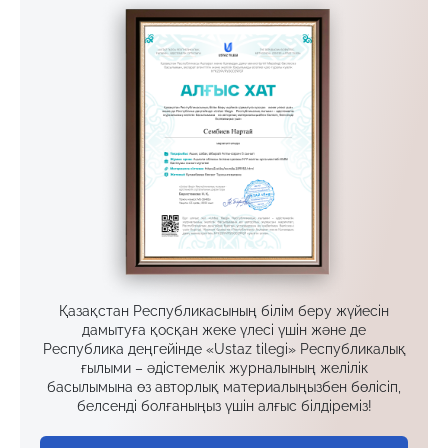
Қазақстан Республикасының білім беру жүйесін
дамытуға қосқан жеке үлесі үшін және де
Республика деңгейінде «Ustaz tilegi» Республикалық
ғылыми – әдістемелік журналының желілік
басылымына өз авторлық материалыңызбен бөлісіп,
белсенді болғаныңыз үшін алғыс білдіреміз!