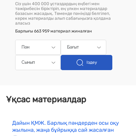
Сіз үшін 400 000 ұстаздардың еңбегі мен
тәжірибесін біріктіріп, ең үлкен материалдар
базасын жасадық. Төменде пәніңізді белгілеп,
керек материалды алып сабағыңызға қолдана
аласыз
Барлығы 663 959 материал жиналған
Пән
Бағыт
Іздеу
Сынып
Ұқсас материалдар
Дайын ҚМЖ. Барлық пәндерден осы оқу
жылына, жаңа бұйрыққа сай жасалған