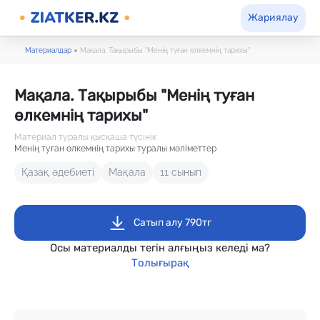
Жариялау
Материалдар
●
Мақала. Тақырыбы "Менің туған өлкемнің тарихы"
Мақала. Тақырыбы "Менің туған
өлкемнің тарихы"
Материал туралы қысқаша түсінік
Менің туған өлкемнің тарихы туралы мәліметтер
Қазақ әдебиеті
Мақала
11 сынып
Сатып алу 790тг
Осы материалды тегін алғыңыз келеді ма?
Толығырақ