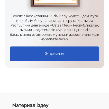
Тәуелсіз Қазақстанның білім беру жүйесін дамытуға
және білім беру сапасын арттыру мақсатында
Республика деңгейінде «Ustaz tilegi» Республикалық
ғылыми – әдістемелік журналының желілік
басылымына өз авторлық жұмысын жариялағаны үшін
марапатталасыз!
Жариялау
Материал іздеу