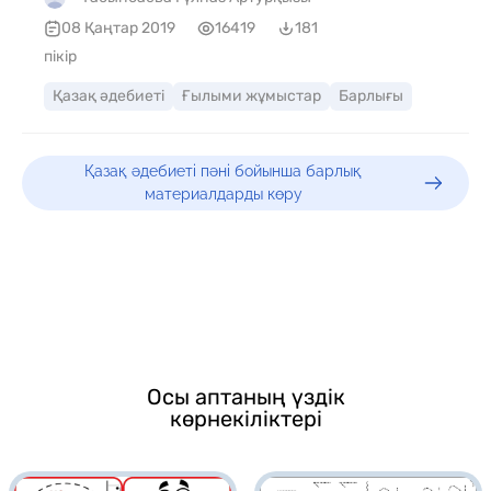
08 Қаңтар 2019
16419
181
пікір
Қазақ әдебиеті
Ғылыми жұмыстар
Барлығы
Қазақ әдебиеті пәні бойынша барлық
материалдарды көру
Осы аптаның үздік
көрнекіліктері