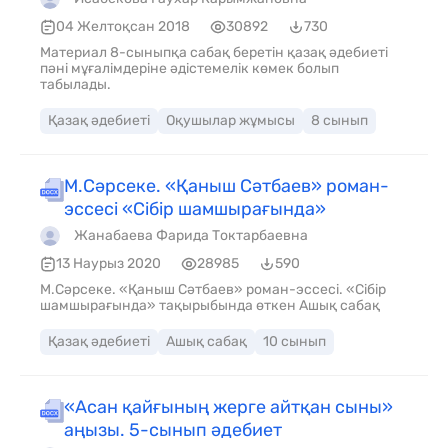
04 Желтоқсан 2018
30892
730
Материал 8-сыныпқа сабақ беретін қазақ әдебиеті
пәні мұғалімдеріне әдістемелік көмек болып
табылады.
Қазақ әдебиеті
Оқушылар жұмысы
8 сынып
М.Сәрсеке. «Қаныш Сәтбаев» роман-
эссесі «Сібір шамшырағында»
Жанабаева Фарида Токтарбаевна
13 Наурыз 2020
28985
590
М.Сәрсеке. «Қаныш Сәтбаев» роман-эссесі. «Сібір
шамшырағында» тақырыбында өткен Ашық сабақ
Қазақ әдебиеті
Ашық сабақ
10 сынып
«Асан қайғының жерге айтқан сыны»
аңызы. 5-сынып әдебиет