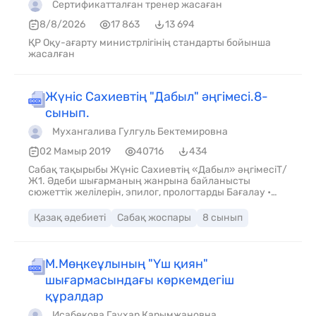
Сертификатталған тренер жасаған
8/8/2026
17 863
13 694
ҚР Оқу-ағарту министрлігінің стандарты бойынша
жасалған
Жүніс Сахиевтің "Дабыл" әңгімесі.8-
сынып.
Мухангалива Гулгуль Бектемировна
02 Мамыр 2019
40716
434
Сабақ тақырыбы Жүніс Сахиевтің «Дабыл» әңгімесіТ/
Ж1. Әдеби шығарманың жанрына байланысты
сюжеттік желілерін, эпилог, прологтарды Бағалау •
Әдеби туындының сюжеттік желілерін құрастыра
алады. • Эпилог, прологтарды анықтайды.
Қазақ әдебиеті
Сабақ жоспары
8 сынып
М.Мөңкеұлының "Үш қиян"
шығармасындағы көркемдегіш
құралдар
Исабекова Гаухар Карымжановна