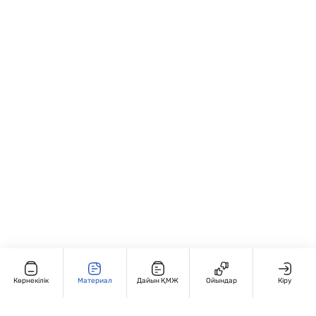
байланысты түсінуді; • Есептеу
тапсырмасы ретінде; • “Теңдеу шешу”,
жылдамдығын және дәлдігін дамытады; •
“Белгісіз санды тап”, “Қосу мен азайту
Арифметикалық амалдарды
байланысы” тақырыптарында; • Жеке
автоматтандырады.
және топтық жұмыс түрінде: ✏️ “Х мәнін
тап”, 🔢 “Кім тез шешеді?”, 💡 “Қате тап!”
жаттығулары; • Қайталау және бақылау
сабақтарында қолдануға ыңғайлы.
Көрнекілік
Материал
Дайын ҚМЖ
Ойындар
Кіру