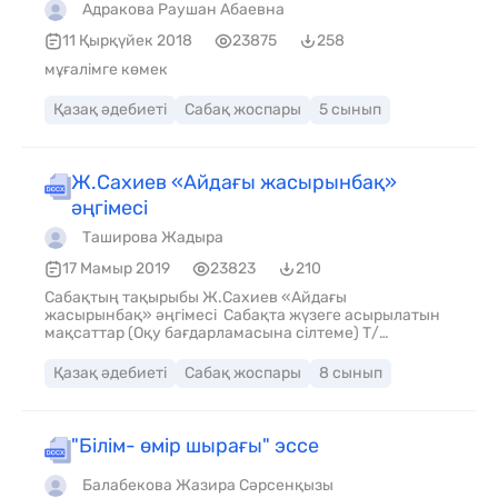
Адракова Раушан Абаевна
11 Қырқүйек 2018
23875
258
мұғалімге көмек
Қазақ әдебиеті
Сабақ жоспары
5 сынып
Ж.Сахиев «Айдағы жасырынбақ»
әңгімесі
Таширова Жадыра
17 Мамыр 2019
23823
210
Сабақтың тақырыбы Ж.Сахиев «Айдағы
жасырынбақ» әңгімесі Сабақта жүзеге асырылатын
мақсаттар (Оқу бағдарламасына сілтеме) Т/
Ж1.Көркем шығарманың мазмұны мен пішіні Сабақ
мақсаты 1.Шығарма мазмұнын түсінеді. 2.Әдеби
Қазақ әдебиеті
Сабақ жоспары
8 сынып
шығарманың жанрына байланысты сюжеттік
желілерін баяндайды. 3. эпилог, прологтарды
анықтайды Бағалау критерийі Ж.Сахиевтің «Айдағы
жасырынбақ» әңгімесінің жанрына байланысты
"Білім- өмір шырағы" эссе
сюжеттік желілерін анықтайды
Балабекова Жазира Сәрсенқызы