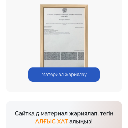
Материал жариялау
Сайтқа 5 материал жариялап, тегін
АЛҒЫС ХАТ
алыңыз!