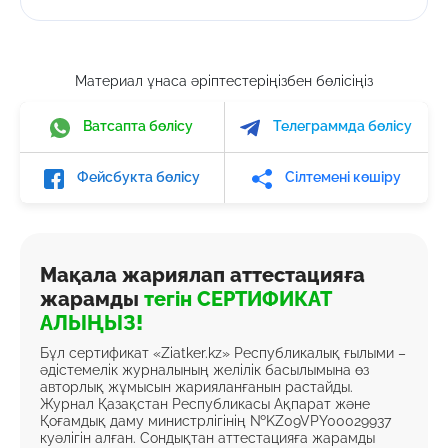
Материал ұнаса әріптестеріңізбен бөлісіңіз
Ватсапта бөлісу
Телеграммда бөлісу
Фейсбукта бөлісу
Сілтемені көшіру
Мақала жариялап аттестацияға
жарамды
тегін СЕРТИФИКАТ
АЛЫҢЫЗ!
Бұл сертификат «Ziatker.kz» Республикалық ғылыми –
әдістемелік журналының желілік басылымына өз
авторлық жұмысын жарияланғанын растайды.
Журнал Қазақстан Республикасы Ақпарат және
Қоғамдық даму министрлігінің №KZ09VPY00029937
куәлігін алған. Сондықтан аттестацияға жарамды