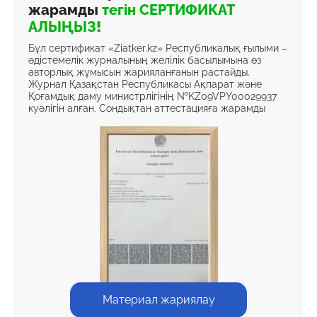
жарамды
тегін СЕРТИФИКАТ
АЛЫҢЫЗ!
Бұл сертификат «Ziatker.kz» Республикалық ғылыми –
әдістемелік журналының желілік басылымына өз
авторлық жұмысын жарияланғанын растайды.
Журнал Қазақстан Республикасы Ақпарат және
Қоғамдық даму министрлігінің №KZ09VPY00029937
куәлігін алған. Сондықтан аттестацияға жарамды
Материал жариялау