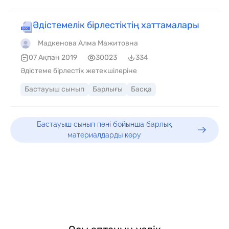
Әдістемелік бірлестіктің хаттамалары
Мадкенова Алма Мажитовна
07 Ақпан 2019
30023
334
Әдістеме бірлестік жетекшілеріне
Бастауыш сынып
Барлығы
Басқа
Бастауыш сынып пәні бойынша барлық
материалдарды көру