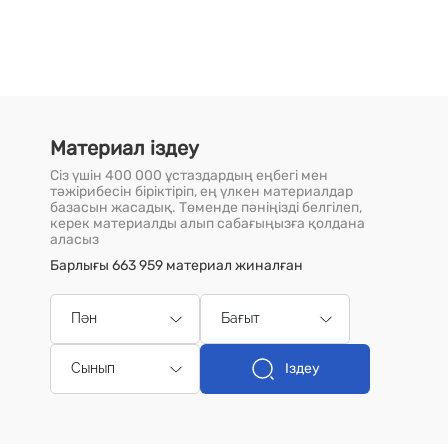
Материал іздеу
Сіз үшін 400 000 ұстаздардың еңбегі мен
тәжірибесін біріктіріп, ең үлкен материалдар
базасын жасадық. Төменде пәніңізді белгілеп,
керек материалды алып сабағыңызға қолдана
аласыз
Барлығы 663 959 материал жиналған
Пән
Бағыт
Іздеу
Сынып