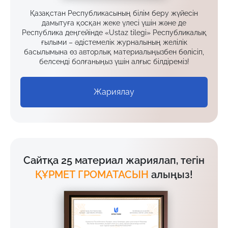
Қазақстан Республикасының білім беру жүйесін
дамытуға қосқан жеке үлесі үшін және де
Республика деңгейінде «Ustaz tilegi» Республикалық
ғылыми – әдістемелік журналының желілік
басылымына өз авторлық материалыңызбен бөлісіп,
белсенді болғаныңыз үшін алғыс білдіреміз!
Жариялау
Сайтқа 25 материал жариялап, тегін
ҚҰРМЕТ ГРОМАТАСЫН
алыңыз!