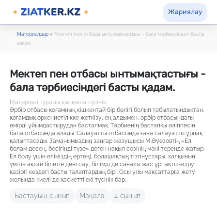
Жариялау
Материалдар
●
Мектеп пен отбасы ынтымақтастығы - бала тәрбиесіндегі басты
қадам.
Мектеп пен отбасы ынтымақтастығы -
бала тәрбиесіндегі басты қадам.
Материал туралы қысқаша түсінік
Әрбір отбасы қоғамның кішкентай бір бөлігі болып табылатындықтан,
қоғамдық өркениетілікке жеткізу, ең алдымен, әрбір отбасындағы
өмірді ұйымдастырудан басталмақ. Тәрбиенің бастапқы әліппесін
бала отбасында алады. Салауатты отбасында ғана салауатты ұрпақ
қалыптасады. Заманымыздың заңғар жазушысы М.Әуезовтің «Ел
болам десең, бесігінді түзе» деген нақыл сөзінің мәні тереңде жатыр.
Ел болу үшін еліміздің ертеңі, болашақтың тізгінұстары, халқының
үмітін ақтай білетін дені сау, білімді де саналы жас ұрпақты өсіру
қазіргі кездегі басты талаптардың бірі. Осы ұлы мақсаттарға жету
жолында киелі де қасиетті екі түсінік бар.
Бастауыш сынып
Мақала
4 сынып