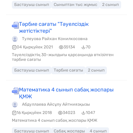
Бастауыш сынып
Сыныптан тыс жұмыс
2 сынып
Тәрбие сағаты "Тәуелсіздік
жетістіктері"
Тулеуова Райхан Конилкосовна
04 Қырқүйек 2021
35134
70
Тәуелсіздіктің 30-жылдығы қарсаңында өткізілген
тәрбие сағаты
Бастауыш сынып
Тәрбие сағаты
2 сынып
Математика 4 сынып сабақ жоспары
ҚМЖ
Абдуллаева Айсұлу Айтниязқызы
16 Қырқүйек 2018
34023
1047
Математика 4 сынып сабақ жоспары ҚМЖ
Бастауыш сынып
Сабақ жоспары
4 сынып