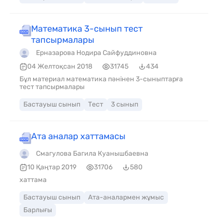
Математика 3-сынып тест
тапсырмалары
Ерназарова Нодира Сайфуддиновна
04 Желтоқсан 2018
31745
434
Бұл материал математика пәнінен 3-сыныптарға
тест тапсырмалары
Бастауыш сынып
Тест
3 сынып
Ата аналар хаттамасы
Смагулова Багила Куанышбаевна
10 Қаңтар 2019
31706
580
хаттама
Бастауыш сынып
Ата-аналармен жұмыс
Барлығы