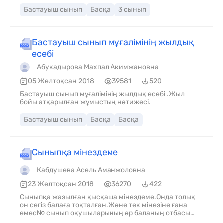
выслушивать. Уметь прощать, пусть даже за большую
Бастауыш сынып
Басқа
3 сынып
провинность. Семейная ценность-общение, цена и
бесценна. Нет ничего более важного, чем встречи,
разговоры, письма, другие знаки внимания. Открыто
говорить о чем угодно, обсуждать все, что волнует:
Бастауыш сынып мұғалімінің жылдық
мечты и страхи, успехи и неудачи, не боясь
осуждения. И, две последние ценности для семьи:
есебі
ответственность и традиции. Ответственность
появляется с опытом, когда личным примером в
Абукадырова Махпал Акимжановна
семье передаются и прививаются качества : вовремя
05 Желтоқсан 2018
39581
520
ответить на звонок, выполнит
Бастауыш сынып мұғалімінің жылдық есебі .Жыл
бойы атқарылған жұмыстың нәтижесі.
Бастауыш сынып
Басқа
Басқа
Сыныпқа мінездеме
Кабдушева Асель Аманжоловна
23 Желтоқсан 2018
36270
422
Сыныпқа жазылған қысқаша мінездеме.Онда толық
он сегіз балаға тоқталған.Және тек мінезіне ғана
емес№ сынып оқушыларының әр баланың отбасы
туралы қысқаша