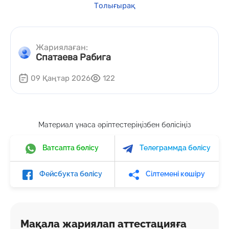
Толығырақ
Жариялаған:
Спатаева Рабига
09 Қаңтар 2026
122
Материал ұнаса әріптестеріңізбен бөлісіңіз
Ватсапта бөлісу
Телеграммда бөлісу
Фейсбукта бөлісу
Сілтемені көшіру
Мақала жариялап аттестацияға