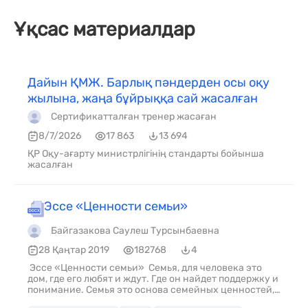
Ұқсас материалдар
Дайын ҚМЖ. Барлық пәндерден осы оқу
жылына, жаңа бұйрыққа сай жасалған
Сертификатталған тренер жасаған
8/7/2026
17 863
13 694
ҚР Оқу-ағарту министрлігінің стандарты бойынша
жасалған
Эссе «Ценности семьи»
Байгазакова Саулеш Турсынбаевна
28 Қаңтар 2019
182768
4
Эссе «Ценности семьи» Семья, для человека это
дом, где его любят и ждут. Где он найдет поддержку и
понимание. Семья это основа семейных ценностей,
если не будет первого, то не будет и второго. Каждый