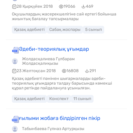
28 Қырқүйек 2018
19066
469
Оқушылардың жасерекшелігіне сай ертегі бойынша
жиынтық бағалау тапсырмалары
Қазақ әдебиеті
Сабақ жоспары
5 сынып
Әдеби-теориялық ұғымдар
Жолдасқалиева Гүлбарам
Жолдасқалиқызы
23 Желтоқсан 2018
16808
291
Қазақ әдебиеті пәнінен шығармаларды әдеби-
теориялық ұғымдарға талдау барысында көмекші
құрал ретінде пайдалануға ұсынылған.
Қазақ әдебиеті
Конспект
11 сынып
ғылыми жобаға білдірілген пікір
Табынбаева Гүлназ Артурқызы