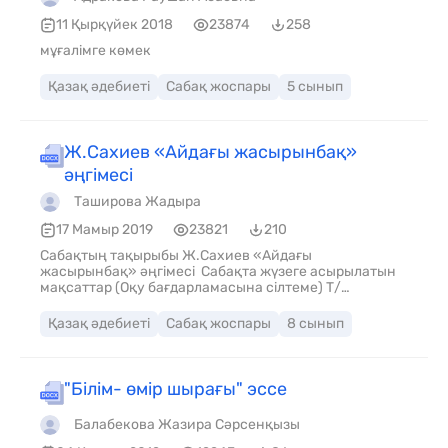
11 Қырқүйек 2018
23874
258
мұғалімге көмек
Қазақ әдебиеті
Сабақ жоспары
5 сынып
Ж.Сахиев «Айдағы жасырынбақ»
әңгімесі
Таширова Жадыра
17 Мамыр 2019
23821
210
Сабақтың тақырыбы Ж.Сахиев «Айдағы
жасырынбақ» әңгімесі Сабақта жүзеге асырылатын
мақсаттар (Оқу бағдарламасына сілтеме) Т/
Ж1.Көркем шығарманың мазмұны мен пішіні Сабақ
мақсаты 1.Шығарма мазмұнын түсінеді. 2.Әдеби
Қазақ әдебиеті
Сабақ жоспары
8 сынып
шығарманың жанрына байланысты сюжеттік
желілерін баяндайды. 3. эпилог, прологтарды
анықтайды Бағалау критерийі Ж.Сахиевтің «Айдағы
жасырынбақ» әңгімесінің жанрына байланысты
"Білім- өмір шырағы" эссе
сюжеттік желілерін анықтайды
Балабекова Жазира Сәрсенқызы