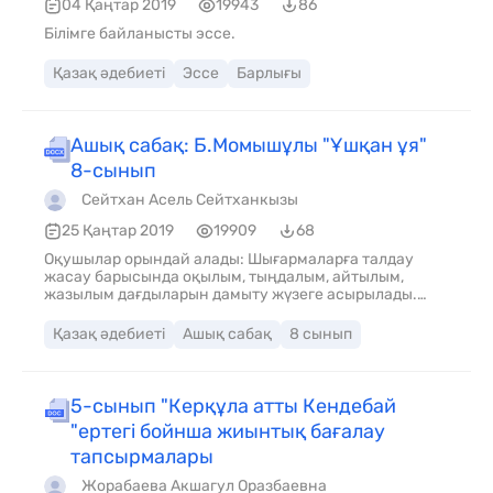
04 Қаңтар 2019
19943
86
Білімге байланысты эссе.
Қазақ әдебиеті
Эссе
Барлығы
Ашық сабақ: Б.Момышұлы "Ұшқан ұя"
8-сынып
Сейтхан Асель Сейтханкызы
25 Қаңтар 2019
19909
68
Оқушылар орындай алады: Шығармаларға талдау
жасау барысында оқылым, тыңдалым, айтылым,
жазылым дағдыларын дамыту жүзеге асырылады.
Пәнге қатысты сөздік қор мен терминдер: Әже
құшағы, өле-өлгенше өз бетімен оқып тоқыған адам,
Қазақ әдебиеті
Ашық сабақ
8 сынып
зергерлікті жақсы көрген, ауылдағы келін-кепшікті бір
шыбықпен айдайтын адуынды, ертексіз өскен бала –
рухани мүгедек адам. Талқылауға арналған
сұрақтар: Білімленд Тест сұрақтарына жауап береді 1.
5-сынып "Керқұла атты Кендебай
Бауыржан Момышұлы кім?
"ертегі бойнша жиынтық бағалау
тапсырмалары
Жорабаева Акшагул Оразбаевна