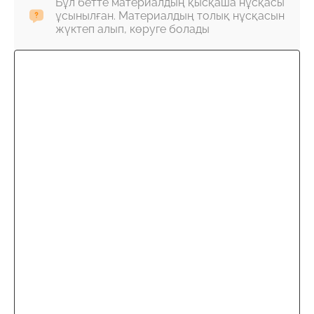
Бұл бетте материалдың қысқаша нұсқасы
ұсынылған. Материалдың толық нұсқасын
жүктеп алып, көруге болады