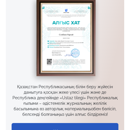
Қазақстан Республикасының білім беру жүйесін
дамытуға қосқан жеке үлесі үшін және де
Республика деңгейінде «Ustaz tilegi» Республикалық
ғылыми – әдістемелік журналының желілік
басылымына өз авторлық материалыңызбен бөлісіп,
белсенді болғаныңыз үшін алғыс білдіреміз!