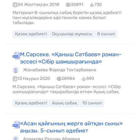
04 Желтоқсан 2018
30891
730
Материал 8-сыныпқа сабақ беретін қазақ әдебиеті
пәні мұғалімдеріне әдістемелік көмек болып
табылады.
Қазақ әдебиеті
Оқушылар жұмысы
8 сынып
М.Сәрсеке. «Қаныш Сәтбаев» роман-
эссесі «Сібір шамшырағында»
Жанабаева Фарида Токтарбаевна
13 Наурыз 2020
28984
590
М.Сәрсеке. «Қаныш Сәтбаев» роман-эссесі. «Сібір
шамшырағында» тақырыбында өткен Ашық сабақ
Қазақ әдебиеті
Ашық сабақ
10 сынып
«Асан қайғының жерге айтқан сыны»
аңызы. 5-сынып әдебиет
Адракова Раушан Абаевна