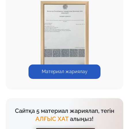
Материал жариялау
Сайтқа 5 материал жариялап, тегін
АЛҒЫС ХАТ
алыңыз!