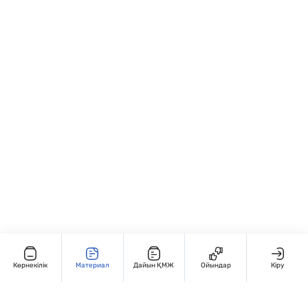
жылдамдығын және дәлдігін дамытады; •
“Белгісіз санды тап”, “Қосу мен азайту
Арифметикалық амалдарды
байланысы” тақырыптарында; • Жеке
автоматтандырады.
және топтық жұмыс түрінде: ✏️ “Х мәнін
тап”, 🔢 “Кім тез шешеді?”, 💡 “Қате тап!”
жаттығулары; • Қайталау және бақылау
сабақтарында қолдануға ыңғайлы.
Көрнекілік
Материал
Дайын ҚМЖ
Ойындар
Кіру