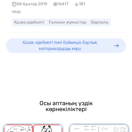
08 Қаңтар 2019
16417
181
пікір
Қазақ әдебиеті
Ғылыми жұмыстар
Барлығы
Қазақ әдебиеті пәні бойынша барлық
материалдарды көру
Осы аптаның үздік
көрнекіліктері