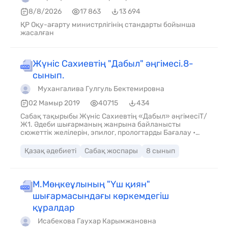
8/8/2026
17 863
13 694
ҚР Оқу-ағарту министрлігінің стандарты бойынша
жасалған
Жүніс Сахиевтің "Дабыл" әңгімесі.8-
сынып.
Мухангалива Гулгуль Бектемировна
02 Мамыр 2019
40715
434
Сабақ тақырыбы Жүніс Сахиевтің «Дабыл» әңгімесіТ/
Ж1. Әдеби шығарманың жанрына байланысты
сюжеттік желілерін, эпилог, прологтарды Бағалау •
Әдеби туындының сюжеттік желілерін құрастыра
алады. • Эпилог, прологтарды анықтайды.
Қазақ әдебиеті
Сабақ жоспары
8 сынып
М.Мөңкеұлының "Үш қиян"
шығармасындағы көркемдегіш
құралдар
Исабекова Гаухар Карымжановна