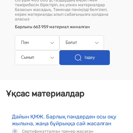
Сіз үшін 400 000 ұстаздардың еңбегі мен
тәжірибесін біріктіріп, ең үлкен материалдар
базасын жасадық. Төменде пәніңізді белгілеп,
керек материалды алып сабағыңызға қолдана
аласыз
Барлығы 663 959 материал жиналған
Пән
Бағыт
Іздеу
Сынып
Ұқсас материалдар
Дайын ҚМЖ. Барлық пәндерден осы оқу
жылына, жаңа бұйрыққа сай жасалған
Сертификатталған тренер жасаған