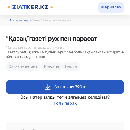
Жариялау
Материалдар
●
“Қазақ”газеті рух пен парасат
“Қазақ”газеті рух пен парасат
Материал туралы қысқаша түсінік
Газет туралы қысқаша түсінік.Тарих пен болашақты байланыстыратын
ойлы да мазмұнды газет
Қазақ әдебиеті
Мақала
Басқа
Сатып алу 790тг
Осы материалды тегін алғыңыз келеді ма?
Толығырақ