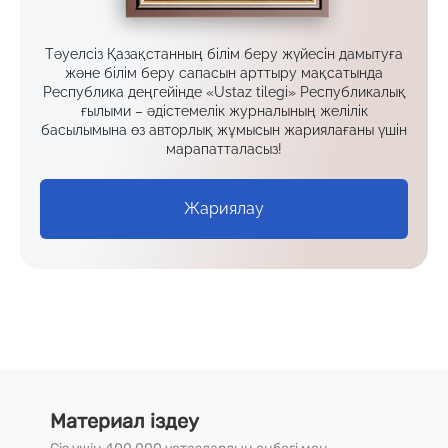
Тәуелсіз Қазақстанның білім беру жүйесін дамытуға
және білім беру сапасын арттыру мақсатында
Республика деңгейінде «Ustaz tilegi» Республикалық
ғылыми – әдістемелік журналының желілік
басылымына өз авторлық жұмысын жариялағаны үшін
марапатталасыз!
Жариялау
Материал іздеу