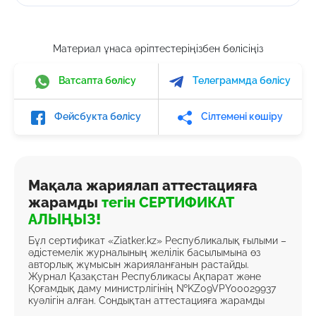
Материал ұнаса әріптестеріңізбен бөлісіңіз
Ватсапта бөлісу
Телеграммда бөлісу
Фейсбукта бөлісу
Сілтемені көшіру
Мақала жариялап аттестацияға
жарамды
тегін СЕРТИФИКАТ
АЛЫҢЫЗ!
Бұл сертификат «Ziatker.kz» Республикалық ғылыми –
әдістемелік журналының желілік басылымына өз
авторлық жұмысын жарияланғанын растайды.
Журнал Қазақстан Республикасы Ақпарат және
Қоғамдық даму министрлігінің №KZ09VPY00029937
куәлігін алған. Сондықтан аттестацияға жарамды