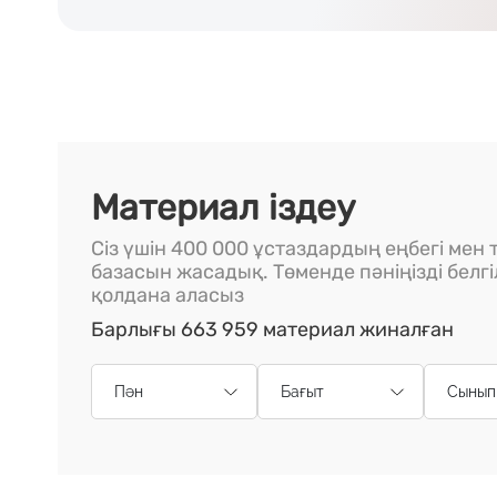
Материал іздеу
Сіз үшін 400 000 ұстаздардың еңбегі мен т
базасын жасадық. Төменде пәніңізді белг
қолдана аласыз
Барлығы 663 959 материал жиналған
Пән
Бағыт
Сынып