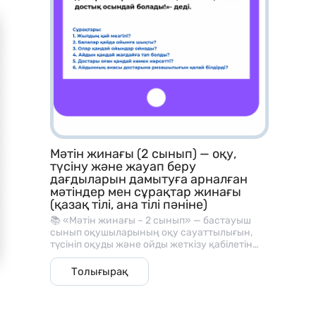
тапсырмалары
– Рим цифрларын үйрену карточкалары
– Периметр табу тапсырмалары
– Теңдеулерді шешу жаттығулары
– Көбейту кестесі материалдары
– Ондық және бірлікке жіктеу тапсырмалары
– Қосу, азайту аралас есептер
Мәтін жинағы (2 сынып) — оқу,
түсіну және жауап беру
– Геометриялық фигуралармен жұмыс
дағдыларын дамытуға арналған
мәтіндер мен сұрақтар жинағы
– Уақытты анықтау тапсырмалары
(қазақ тілі, ана тілі пәніне)
📚 «Мәтін жинағы – 2 сынып» — бастауыш
сынып оқушыларының оқу сауаттылығын,
түсініп оқуды және ойды жеткізу қабілетін
дамытуға арналған әдістемелік материал.
Қалай қолданамыз?
Бұл жинақ әр мәтіннен кейін берілген
Толығырақ
түсінуге арналған сұрақтармен, оқу және
сөйлеу дағдыларын жетілдіруге көмектеседі.
– Математика сабағында көрнекілік ретінде