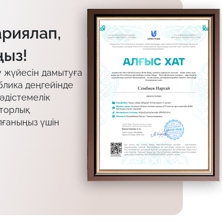
ариялап,
ыз!
у жүйесін дамытуға
блика деңгейінде
 әдістемелік
вторлық
лғаныңыз үшін