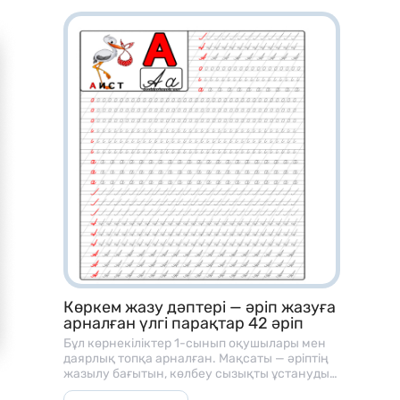
– Топтық / жұптық жұмысқа
– Жеке карточка ретінде
– Қайталау сабақтарында
– БЖБ / ТЖБ дайынм алдында дайындыққа
– Үй тапсырмасы ретінде
– Ойын форматында оқытуға
Көркем жазу дәптері — әріп жазуға
арналған үлгі парақтар 42 әріп
Бұл көрнекіліктер 1-сынып оқушылары мен
даярлық топқа арналған. Мақсаты — әріптің
жазылу бағытын, көлбеу сызықты ұстануды
және әріп байланысын үйрету