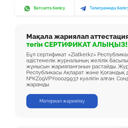
Ватсапта бөлісу
Телеграммда бөліс
Мақала жариялап аттестаци
тегін СЕРТИФИКАТ АЛЫҢЫЗ!
Бұл сертификат «Ziatker.kz» Республик
әдістемелік журналының желілік басыл
жұмысын жарияланғанын растайды. Жур
Республикасы Ақпарат және Қоғамдық д
№KZ09VPY00029937 куәлігін алған. Сон
жарамды
Материал жариялау