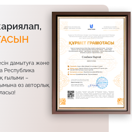
жариялап,
ТАСЫН
есін дамытуға және
да Республика
ық ғылыми –
лымына өз авторлық
ласыз!