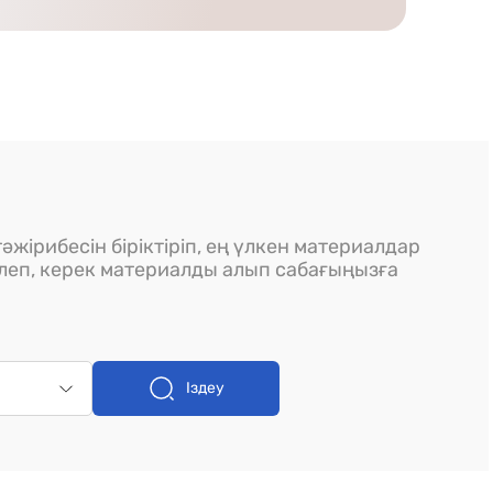
әжірибесін біріктіріп, ең үлкен материалдар
ілеп, керек материалды алып сабағыңызға
Іздеу