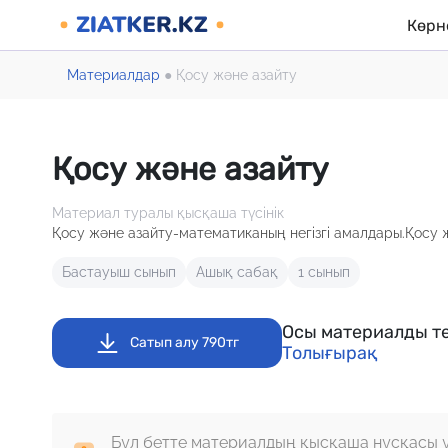
Көрн
Материалдар
●
Қосу және азайту
Қосу және азайту
Материал туралы қысқаша түсінік
Қосу және азайту-математиканың негізгі амалдары.Қосу ж
Бастауыш сынып
Ашық сабақ
1 сынып
Осы материалды те
Сатып алу 790тг
Толығырақ
Бұл бетте материалдың қысқаша нұсқасы 