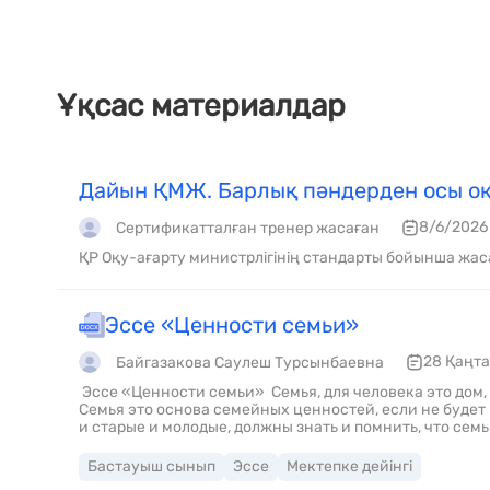
Ұқсас материалдар
Дайын ҚМЖ. Барлық пәндерден осы оқ
8/6/2026
Сертификатталған тренер жасаған
ҚР Оқу-ағарту министрлігінің стандарты бойынша жас
Эссе «Ценности семьи»
28 Қаңта
Байгазакова Саулеш Турсынбаевна
Эссе «Ценности семьи» Семья, для человека это дом, 
Семья это основа семейных ценностей, если не будет п
и старые и молодые, должны знать и помнить, что семь
любви. Когда родные собираются не только по большим
гости. Старшее поколение передает младшим истори
Бастауыш сынып
Эссе
Мектепке дейінгі
фотографии, семейные предания, не забывая про весел