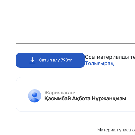
Осы материалды те
Сатып алу 790тг
Толығырақ
Жариялаған:
Қасымбай Ақбота Нұржанқызы
Материал ұнаса әр