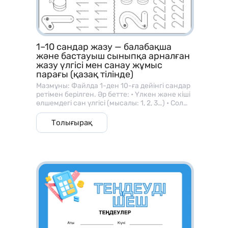
1–10 сандар жазу — балабақша
және бастауыш сыныпқа арналған
жазу үлгісі мен санау жұмыс
парағы (қазақ тілінде)
Мазмұны: Файлда 1-ден 10-ға дейінгі сандар
ретімен берілген. Әр бетте: • Үлкен және кіші
өлшемдегі сан үлгісі (мысалы: 1, 2, 3…) • Сол
санға сәйкес зат суреттері (алма, шар, гүл
және т.б.) • Балаларға арналған жазу
Толығырақ
сызықтары, яғни сызық бойымен сандарды
бастырып жазу тапсырмалары бар. ⸻ 🎯
Мақсаты: • Баланың саусақ моторикасын
дамыту; • Сандарды дұрыс жазу бағытын
үйрету; • Сан мен мөлшер ұғымын
байланыстыру; • Санау және көру арқылы
есте сақтау қабілетін жетілдіру.