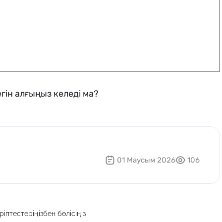
гін алғыңыз келеді ма?
01 Маусым 2026
106
іптестеріңізбен бөлісіңіз