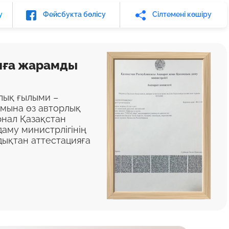
у
Фейсбукта бөлісу
Сілтемені көшіру
яға жарамды
алық ғылыми –
ымына өз авторлық
нал Қазақстан
аму министрлігінің
дықтан аттестацияға