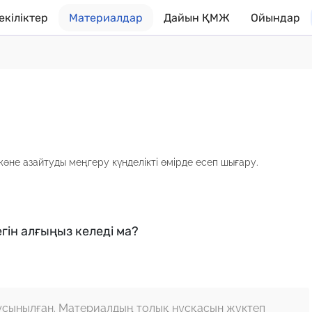
екіліктер
Материалдар
Дайын ҚМЖ
Ойындар
әне азайтуды меңгеру күнделікті өмірде есеп шығару.
гін алғыңыз келеді ма?
ұсынылған. Материалдың толық нұсқасын жүктеп