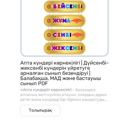
Апта күндері көрнекілігі | Дүйсенбі–
жексенбі күндерін үйретуге
арналған сынып безендіруі |
Балабақша, МАД және бастауыш
сынып PDF
«Апта күндері» көрнекілігі
– балаларға
аптаның жеті күнінің атауын, олардың дұрыс
ретін және күндерді бір-бірінен ажыратуды
үйретуге арналған түрлі-түсті дидактикалық
Апта күндері.pdf
материал. Жинақта
дүйсенбі, сейсенбі,
Толығырақ
сәрсенбі, бейсенбі, жұма, сенбі және
Көрнекілік алтын түсті фонда, ашық әрі
жексенбі
күндерінің барлығы жеке-жеке
әртүрлі түстермен жазылған ірі әріптермен
көрсетілген.