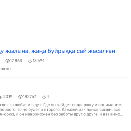
у жылына, жаңа бұйрыққа сай жасалған
17 863
13 694
алған
р 2019
182767
4
где его любят и ждут. Где он найдет поддержку и понимание.
ервого, то не будет и второго. Каждый из членов семьи, все:
я-союз, и он невозможен без заботы друг о друге, и взаимной
 праздникам и датам, но и просто вместе гуляют, ходят в
и своих «фамилий». Рассказывают, рассматривая
ые, шуточные байки о родственниках. Все это не только