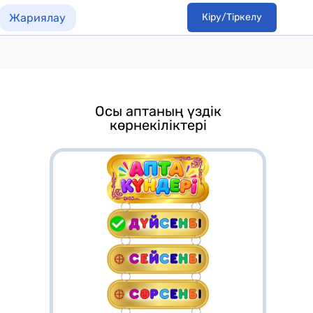
Жариялау
Кіру/Тіркелу
Осы аптаның үздік
көрнекіліктері