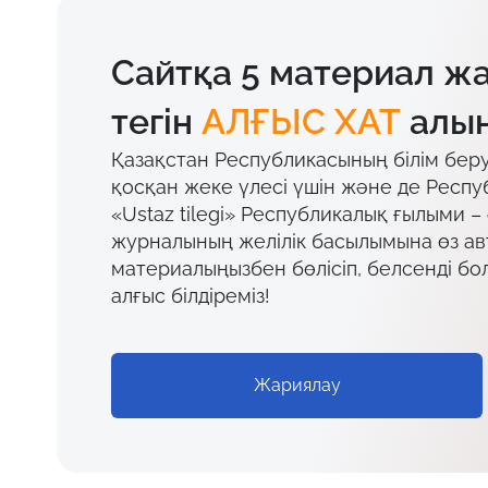
Сайтқа 5 материал ж
тегін
АЛҒЫС ХАТ
алың
Қазақстан Республикасының білім бер
қосқан жеке үлесі үшін және де Респу
«Ustaz tilegi» Республикалық ғылыми –
журналының желілік басылымына өз а
материалыңызбен бөлісіп, белсенді бо
алғыс білдіреміз!
Жариялау