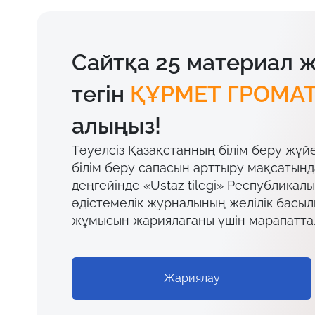
Сайтқа 25 материал 
тегін
ҚҰРМЕТ ГРОМА
алыңыз!
Тәуелсіз Қазақстанның білім беру жүй
білім беру сапасын арттыру мақсатын
деңгейінде «Ustaz tilegi» Республикал
әдістемелік журналының желілік басы
жұмысын жариялағаны үшін марапатта
Жариялау