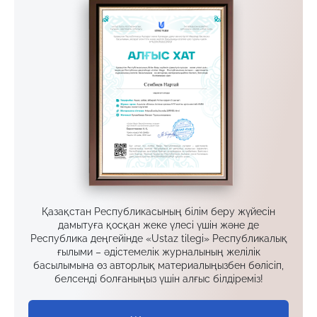
Қазақстан Республикасының білім беру жүйесін
дамытуға қосқан жеке үлесі үшін және де
Республика деңгейінде «Ustaz tilegi» Республикалық
ғылыми – әдістемелік журналының желілік
басылымына өз авторлық материалыңызбен бөлісіп,
белсенді болғаныңыз үшін алғыс білдіреміз!