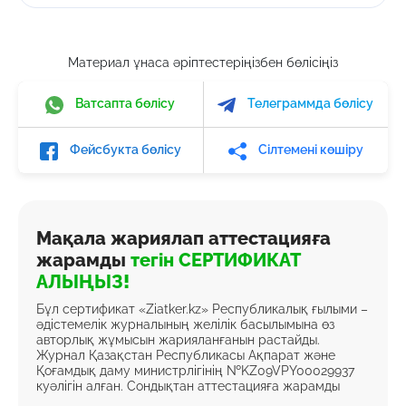
Материал ұнаса әріптестеріңізбен бөлісіңіз
Ватсапта бөлісу
Телеграммда бөлісу
Фейсбукта бөлісу
Сілтемені көшіру
Мақала жариялап аттестацияға
жарамды
тегін СЕРТИФИКАТ
АЛЫҢЫЗ!
Бұл сертификат «Ziatker.kz» Республикалық ғылыми –
әдістемелік журналының желілік басылымына өз
авторлық жұмысын жарияланғанын растайды.
Журнал Қазақстан Республикасы Ақпарат және
Қоғамдық даму министрлігінің №KZ09VPY00029937
куәлігін алған. Сондықтан аттестацияға жарамды