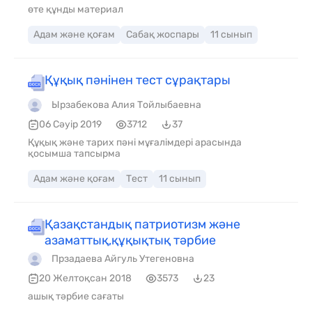
өте құнды материал
Адам және қоғам
Сабақ жоспары
11 сынып
Құқық пәнінен тест сұрақтары
Ырзабекова Алия Тойлыбаевна
06 Сәуір 2019
3712
37
Құқық және тарих пәні мұғалімдері арасында
қосымша тапсырма
Адам және қоғам
Тест
11 сынып
Қазақстандық патриотизм және
азаматтық,құқықтық тәрбие
Прзадаева Айгуль Утегеновна
20 Желтоқсан 2018
3573
23
ашық тәрбие сағаты