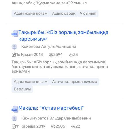
Ашық сабақ "Құқық және заң" 9 сынып
Адам және қоғам
Ашық сабақ
9 сынып
Тақырыбы: «Біз зорлық зомбылыққа
қарсымыз»
Кокенова Айгуль Ашимовна
16 Қазан 2018
2594
33
Тақырыбы: «Біз зорлық зомбылыққа қарсымыз»
бастауыш сынып оқушыларының ата-аналарына
арналған
Адам және қоғам
Ата-аналармен жұмыс
Барлығы
Мақала: "Ұстаз мәртебесі"
Кажымуратов Эльдар Сандыбаевич
11 Қараша 2019
2585
22