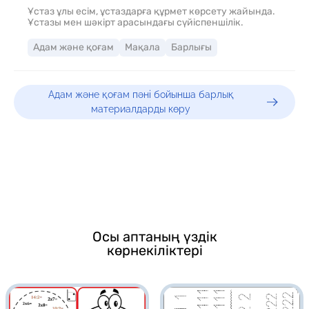
Ұстаз ұлы есім, ұстаздарға құрмет көрсету жайында.
Ұстазы мен шәкірт арасындағы сүйіспеншілік.
Адам және қоғам
Мақала
Барлығы
Адам және қоғам пәні бойынша барлық
материалдарды көру
Осы аптаның үздік
көрнекіліктері