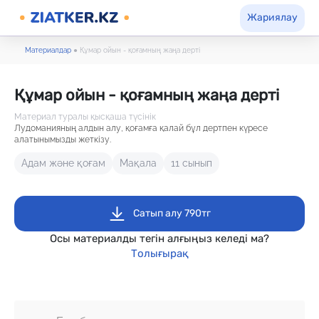
Жариялау
Материалдар
●
Құмар ойын - қоғамның жаңа дерті
Құмар ойын - қоғамның жаңа дерті
Материал туралы қысқаша түсінік
Лудоманияның алдын алу, қоғамға қалай бұл дертпен күресе
алатынымызды жеткізу.
Адам және қоғам
Мақала
11 сынып
Сатып алу 790тг
Осы материалды тегін алғыңыз келеді ма?
Толығырақ