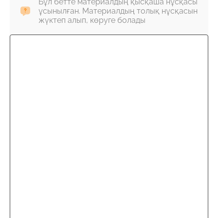
Бұл бетте материалдың қысқаша нұсқасы
ұсынылған. Материалдың толық нұсқасын
жүктеп алып, көруге болады