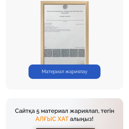
Материал жариялау
Сайтқа 5 материал жариялап, тегін
АЛҒЫС ХАТ
алыңыз!