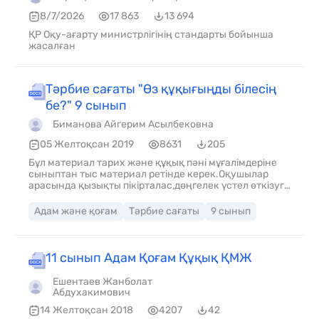
8/7/2026
17 863
13 694
ҚР Оқу-ағарту министрлігінің стандарты бойынша
жасалған
Тәрбие сағаты "Өз құқығыңды білесің
бе?" 9 сынып
Биманова Айгерим Асылбековна
05 Желтоқсан 2019
8631
205
Бұл материал тарих және құқық пәні мұғалімдеріне
сыныптан тыс материал ретінде керек.Оқушылар
арасында қызықты пікірталас,дөңгелек үстел өткізуге
болады.
Адам және қоғам
Тәрбие сағаты
9 сынып
11 сынып Адам Қоғам Құқық ҚМЖ
Ешентаев Жанболат
Абдухакимович
14 Желтоқсан 2018
4207
42