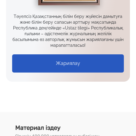
Тәуелсіз Қазақстанның білім беру жүйесін дамытуға
және білім беру сапасын арттыру мақсатында
Республика деңгейінде «Ustaz tilegi» Республикалық
ғылыми – әдістемелік журналының желілік
басылымына өз авторлық жұмысын жариялағаны үшін
марапатталасыз!
Жариялау
Материал іздеу