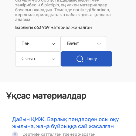
Сіз үшін 400 000 ұстаздардың еңбегі мен
тәжірибесін біріктіріп, ең үлкен материалдар
базасын жасадық. Төменде пәніңізді белгілеп,
керек материалды алып сабағыңызға қолдана
аласыз
Барлығы 663 959 материал жиналған
Пән
Бағыт
Іздеу
Сынып
Ұқсас материалдар
Дайын ҚМЖ. Барлық пәндерден осы оқу
жылына, жаңа бұйрыққа сай жасалған
Сертификатталған тренер жасаған