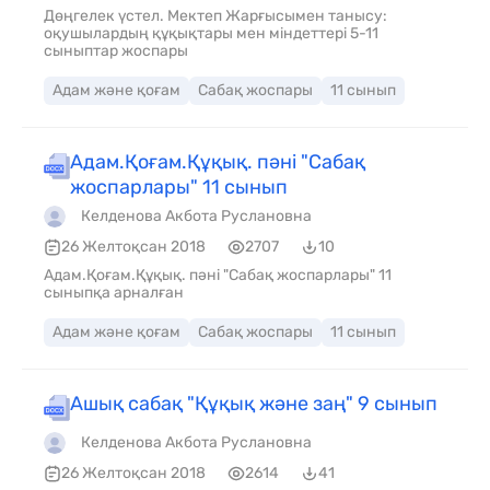
Дөңгелек үстел. Мектеп Жарғысымен танысу:
оқушылардың құқықтары мен міндеттері 5-11
сыныптар жоспары
Адам және қоғам
Сабақ жоспары
11 сынып
Адам.Қоғам.Құқық. пәні "Сабақ
жоспарлары" 11 сынып
Келденова Акбота Руслановна
26 Желтоқсан 2018
2707
10
Адам.Қоғам.Құқық. пәні "Сабақ жоспарлары" 11
сыныпқа арналған
Адам және қоғам
Сабақ жоспары
11 сынып
Ашық сабақ "Құқық және заң" 9 сынып
Келденова Акбота Руслановна
26 Желтоқсан 2018
2614
41