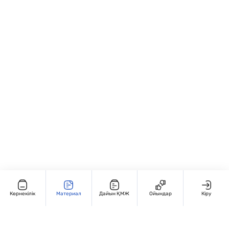
Арифметикалық амалдарды
байланысы” тақырыптарында; • Жеке
автоматтандырады.
және топтық жұмыс түрінде: ✏️ “Х мәнін
тап”, 🔢 “Кім тез шешеді?”, 💡 “Қате тап!”
жаттығулары; • Қайталау және бақылау
сабақтарында қолдануға ыңғайлы.
Көрнекілік
Материал
Дайын ҚМЖ
Ойындар
Кіру