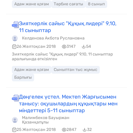
Адам және қоғам
Тәрбие сағаты
8 сынып
Зияткерлік сайыс "Құқық лидері" 9,10,
11 сыныптар
Келденова Акбота Руслановна
26 Желтоқсан 2018
3147
54
Зияткерлік сайыс "Құқық лидері" 9,10, 11 сыныптар
аралығында өткізілген
Адам және қоғам
Сыныптан тыс жұмыс
Барлығы
Дөңгелек үстел. Мектеп Жарғысымен
танысу: оқушылардың құқықтары мен
міндеттері 5-11 сыныптар
Малимбеков Бауыржан
Қазанқапұлы
25 Желтоқсан 2018
2847
32