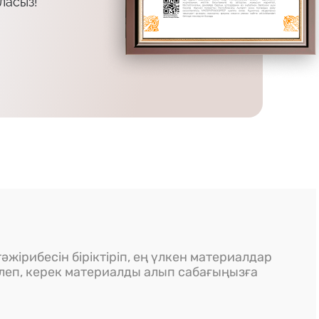
ласыз!
әжірибесін біріктіріп, ең үлкен материалдар
ілеп, керек материалды алып сабағыңызға