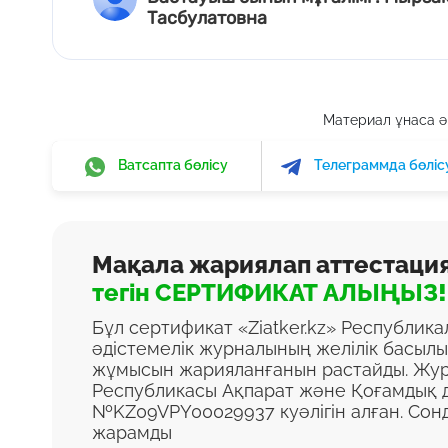
Тасбулатовна
Материал ұнаса әр
Ватсапта бөлісу
Телеграммда бөліс
Мақала жариялап аттестаци
тегін СЕРТИФИКАТ АЛЫҢЫЗ!
Бұл сертификат «Ziatker.kz» Республик
әдістемелік журналының желілік басыл
жұмысын жарияланғанын растайды. Жур
Республикасы Ақпарат және Қоғамдық д
№KZ09VPY00029937 куәлігін алған. Сон
жарамды