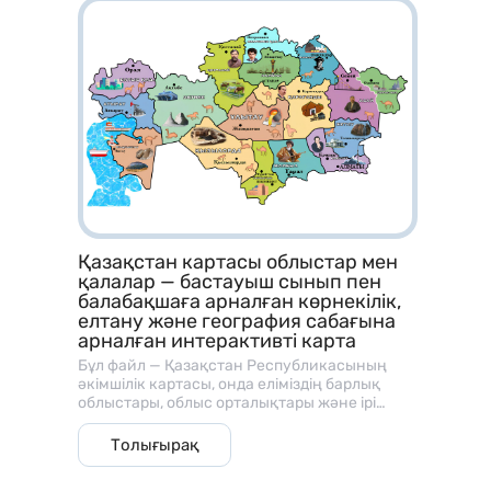
үйрету; • Сан мен мөлшер ұғымын
байланыстыру; • Санау және көру арқылы
есте сақтау қабілетін жетілдіру.
Қазақстан картасы облыстар мен
қалалар — бастауыш сынып пен
балабақшаға арналған көрнекілік,
елтану және география сабағына
арналған интерактивті карта
Бұл файл — Қазақстан Республикасының
әкімшілік картасы, онда еліміздің барлық
облыстары, облыс орталықтары және ірі
қалалары нақты, көрнекі және балаларға
түсінікті форматта бейнеленген. ⸻ 🎯
Толығырақ
Мақсаты: • Балалар мен оқушыларға
Қазақстанның географиялық орналасуын,