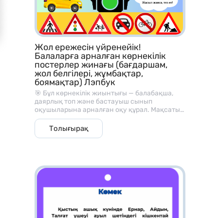
– Математика сабағында көрнекілік ретінде
– Топтық / жұптық жұмысқа
– Жеке карточка ретінде
Жол ережесін үйренейік!
– Қайталау сабақтарында
Балаларға арналған көрнекілік
постерлер жинағы (бағдаршам,
– БЖБ / ТЖБ дайынм алдында дайындыққа
жол белгілері, жұмбақтар,
боямақтар) Лэпбук
– Үй тапсырмасы ретінде
🎯 Бұл көрнекілік жиынтығы — балабақша,
– Ойын форматында оқытуға
даярлық топ және бастауыш сынып
оқушыларына арналған оқу құрал. Мақсаты
— балаларды жолда жүру мәдениетімен,
қауіпсіздік ережелерімен және жол
Толығырақ
белгілерінің мағынасымен таныстыру.