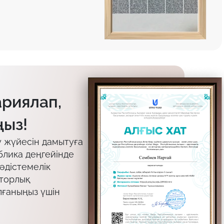
ариялап,
ыз!
у жүйесін дамытуға
блика деңгейінде
 әдістемелік
вторлық
лғаныңыз үшін