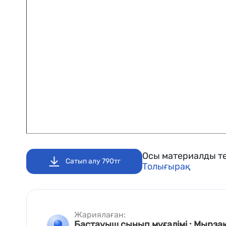
Осы материалды те
Сатып алу 790тг
Толығырақ
Жариялаған:
Бастауыш сынып мұғалімі : Мырза