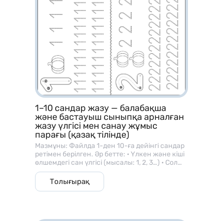
1–10 сандар жазу — балабақша
және бастауыш сыныпқа арналған
жазу үлгісі мен санау жұмыс
парағы (қазақ тілінде)
Мазмұны: Файлда 1-ден 10-ға дейінгі сандар
ретімен берілген. Әр бетте: • Үлкен және кіші
өлшемдегі сан үлгісі (мысалы: 1, 2, 3…) • Сол
санға сәйкес зат суреттері (алма, шар, гүл
және т.б.) • Балаларға арналған жазу
Толығырақ
сызықтары, яғни сызық бойымен сандарды
бастырып жазу тапсырмалары бар. ⸻ 🎯
Мақсаты: • Баланың саусақ моторикасын
дамыту; • Сандарды дұрыс жазу бағытын