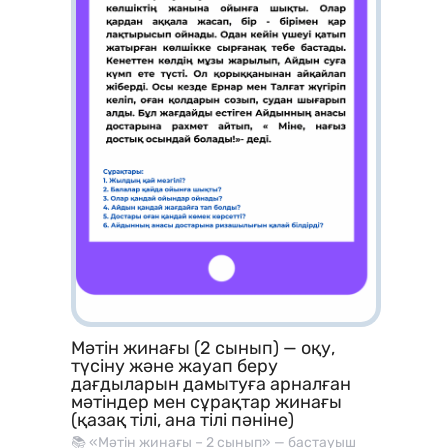
Мәтін жинағы (2 сынып) — оқу,
түсіну және жауап беру
дағдыларын дамытуға арналған
мәтіндер мен сұрақтар жинағы
(қазақ тілі, ана тілі пәніне)
📚 «Мәтін жинағы – 2 сынып» — бастауыш