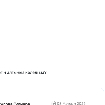
гін алғыңыз келеді ма?
08 Маусым 2026
кулова Гулнара