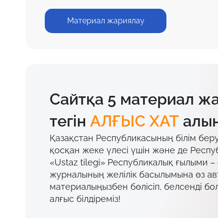
Материал жариялау
Сайтқа 5 материал ж
тегін
АЛҒЫС ХАТ
алың
Қазақстан Республикасының білім бер
қосқан жеке үлесі үшін және де Респу
«Ustaz tilegi» Республикалық ғылыми –
журналының желілік басылымына өз а
материалыңызбен бөлісіп, белсенді бо
алғыс білдіреміз!