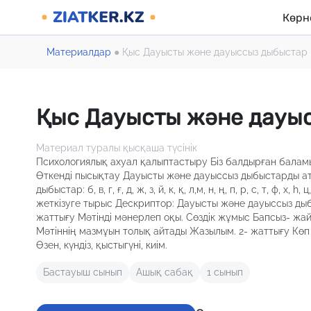
Көрн
Материалдар
●
Қыс Дауысты және дауыссыз дыбыстар
Қыс Дауысты және дауы
Материал туралы қысқаша түсінік
Психологиялық ахуал қалыптастыру Біз балдырған баламыз
Өткенді пысықтау Дауысты және дауыссыз дыбыстарды ата. Дау
дыбыстар: б, в, г, ғ, д, ж, з, й, к, қ, л,м, н, ң, п, р, с, т, ф
жеткізуге тырыс Дескриптор: Дауысты және дауыссыз ды
жаттығу Мәтінді мәнерлеп оқы. Сөздік жұмыс Бапсыз- жай
Мәтіннің мазмұын толық айтады Жазылым. 2- жаттығу Көп нү
Өзен, күндіз, қыстыгүні, киім.
Бастауыш сынып
Ашық сабақ
1 сынып