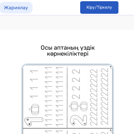
Жариялау
Кіру/Тіркелу
Осы аптаның үздік
көрнекіліктері