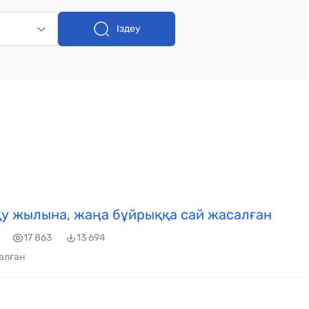
Іздеу
у жылына, жаңа бұйрыққа сай жасалған
17 863
13 694
алған