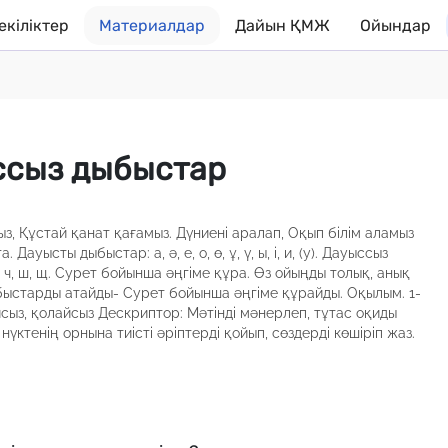
екіліктер
Материалдар
Дайын ҚМЖ
Ойындар
ссыз дыбыстар
, Құстай қанат қағамыз. Дүниені аралап, Оқып білім аламыз
ысты дыбыстар: а, ә, е, о, ө, ұ, ү, ы, і, и, (у). Дауыссыз
, х, һ, ц, ч, ш, щ. Сурет бойынша әңгіме құра. Өз ойыңды толық, анық
быстарды атайды- Сурет бойынша әңгіме құрайды. Оқылым. 1-
сыз, қолайсыз Дескриптор: Мәтінді мәнерлеп, тұтас оқиды
ктенің орнына тиісті әріптерді қойып, сөздерді көшіріп жаз.