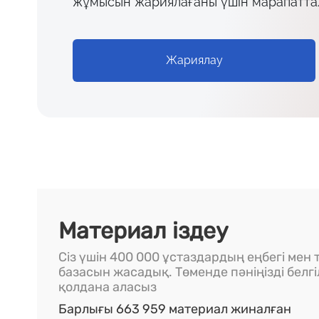
жұмысын жариялағаны үшін марапатта
Жариялау
Материал іздеу
Сіз үшін 400 000 ұстаздардың еңбегі мен т
базасын жасадық. Төменде пәніңізді белг
қолдана аласыз
Барлығы 663 959 материал жиналған