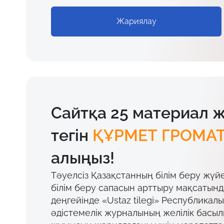
Жариялау
Сайтқа 25 материал 
тегін
ҚҰРМЕТ ГРОМА
алыңыз!
Тәуелсіз Қазақстанның білім беру жүй
білім беру сапасын арттыру мақсатын
деңгейінде «Ustaz tilegi» Республикал
әдістемелік журналының желілік басы