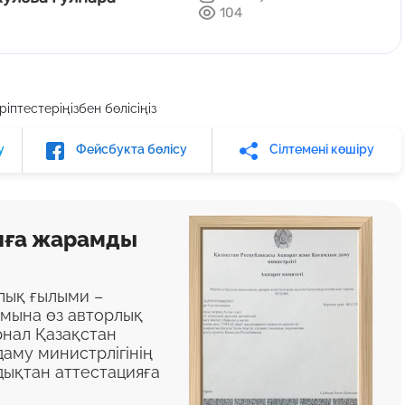
104
іптестеріңізбен бөлісіңіз
у
Фейсбукта бөлісу
Сілтемені көшіру
яға жарамды
алық ғылыми –
ымына өз авторлық
нал Қазақстан
аму министрлігінің
дықтан аттестацияға