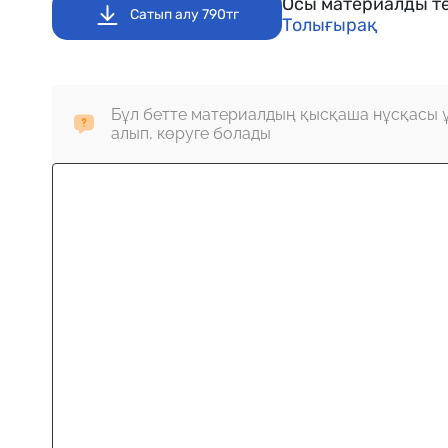
Осы материалды те
Сатып алу 790тг
Толығырақ
Бұл бетте материалдың қысқаша нұсқасы 
алып, көруге болады