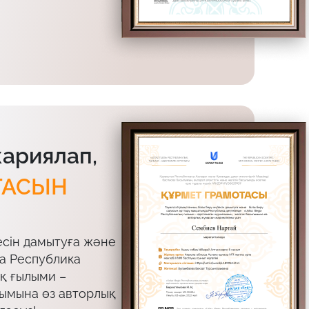
жариялап,
ТАСЫН
есін дамытуға және
да Республика
ық ғылыми –
лымына өз авторлық