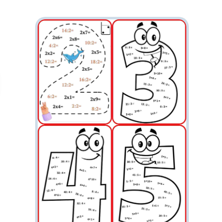
облыс орталықтарын және қалаларды
таныстыру; • Елтану және отанға деген
сүйіспеншілікті арттыру; • Баланың
кеңістіктік ойлау, есте сақтау және картадан
бағдар табу дағдыларын дамыту. ⸻ 🧩
Құрамында: • Қазақстанның толық картасы
🌍 • Облыстардың атаулары және шекаралық
сызықтары • Әр облыстың орталығы мен ірі
қалалары белгіленген • Көрнекілік ретінде
қолдануға арналған жоғары сапалы баспа
үлгісі (PDF формат)