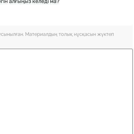
гін алғыңыз келеді ма?
ұсынылған. Материалдың толық нұсқасын жүктеп