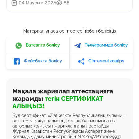
04 Маусым 2026
85
Материал ұнаса әріптестеріңізбен бөлісіңіз
Ватсапта бөлісу
Телеграммда бөлісу
Фейсбукта бөлісу
Сілтемені көшіру
Мақала жариялап аттестацияға
жарамды
тегін СЕРТИФИКАТ
АЛЫҢЫЗ!
Бұл сертификат «Ziatker.kz» Республикалық ғылыми –
әдістемелік журналының желілік басылымына өз
авторлық жұмысын жарияланғанын растайды.
Журнал Қазақстан Республикасы Ақпарат және
Қоғамдық даму министрлігінің №KZ09VPY00029937