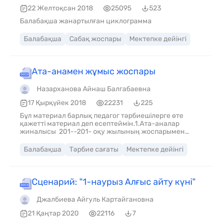
22 Желтоқсан 2018
25095
523
Балабақша жанартылған циклограмма
Балабақша
Сабақ жоспары
Мектепке дейінгі
Ата-анамен жұмыс жоспары
Назарханова Айнаш Балгабаевна
17 Қырқүйек 2018
22231
225
Бұл материал барлық педагог тәрбиешілерге өте
қажетті материал деп есептеймін.1.Ата-аналар
жиналысы 201--201- оқу жылының жоспарымен
таныстыру 2.Ата-аналарға арналған сауалнама
жүргізу 3.Баяндама Т/бы: «Отбасы мен балабақша
Балабақша
Тәрбие сағаты
Мектепке дейінгі
ынтымақтастығы» 1.Кеңес беру «Бала өмірінде
компютерлік ойындардың зияны» 2.Әңгімелесу
«Баланы жолда жүру ережесіне үйрете білесіз бе?»
1.Ақыл-кеңес «Балаңыздың сұрағына қалай жауап
Сценарий: "1-наурыз Алғыс айту күні"
бересіз?» 2. Сұрақ-жауап (ата-аналарды
толғандырып жүрген сұрақтарын тыңдау,оларды
Джалбиева Айгуль Картайгановна
шешу)
21 Қаңтар 2020
22116
7