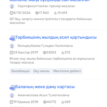
Сертификатталған тренер жасаған
8/10/2026
17 863
13 694
ҚР Оқу-ағарту министрлігінің стандарты бойынша
жасалған
Тәрбиешінің жылдық есеп қортындысы
Бельдеубаева Гульден Калеловна
03 Қаңтар 2019
53553
572
Өткен оқу жылы бойынша тәрбиешінің өз жұмысына
талдау жасауы
Балабақша
Оқу жылы
Мектепке дейінгі
Баланың жеке даму картасы
Аманжолова Асыл Тулегеновна
19 Қараша 2018
46772
569