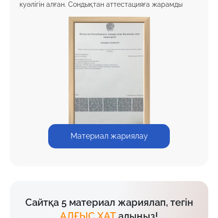
куәлігін алған. Сондықтан аттестацияға жарамды
Материал жариялау
Сайтқа 5 материал жариялап, тегін
АЛҒЫС ХАТ
алыңыз!