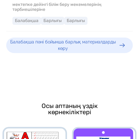
мектепке дейінгі білім беру мекемелерінің
тәрбиешілеріне
Балабақша
Барлығы
Барлығы
Балабақша пәні бойынша барлық материалдарды
көру
Осы аптаның үздік
көрнекіліктері