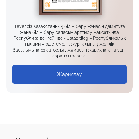
Тәуелсіз Қазақстанның білім беру жүйесін дамытуға
және білім беру сапасын арттыру мақсатында
Республика деңгейінде «Ustaz tilegi» Республикалық
ғылыми – әдістемелік журналының желілік
басылымына өз авторлық жұмысын жариялағаны үшін
марапатталасыз!
Жариялау