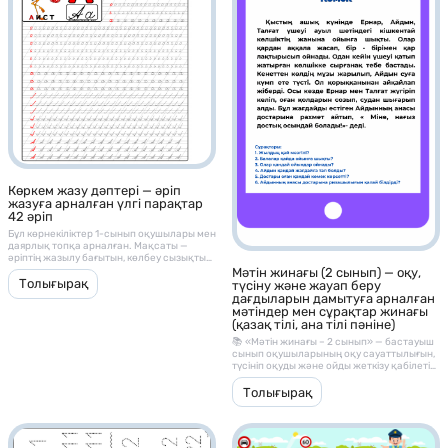
Көркем жазу дәптері — әріп
жазуға арналған үлгі парақтар
42 әріп
Бұл көрнекіліктер 1-сынып оқушылары мен
даярлық топқа арналған. Мақсаты —
әріптің жазылу бағытын, көлбеу сызықты
ұстануды және әріп байланысын үйрету
Мәтін жинағы (2 сынып) — оқу,
Толығырақ
түсіну және жауап беру
дағдыларын дамытуға арналған
мәтіндер мен сұрақтар жинағы
(қазақ тілі, ана тілі пәніне)
📚 «Мәтін жинағы – 2 сынып» — бастауыш
сынып оқушыларының оқу сауаттылығын,
түсініп оқуды және ойды жеткізу қабілетін
дамытуға арналған әдістемелік материал.
Бұл жинақ әр мәтіннен кейін берілген
Толығырақ
түсінуге арналған сұрақтармен, оқу және
сөйлеу дағдыларын жетілдіруге
көмектеседі.