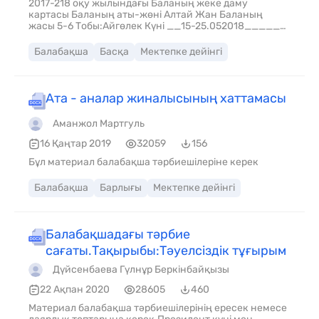
2017-218 оқу жылындағы Баланың жеке даму
картасы Баланың аты-жөні Алтай Жан Баланың
жасы 5-6 Тобы:Айгөлек Күні __15-25.052018_____
Педагог диагностиканың әрбір кезеңінен кейін
баланың жеке даму картасында педагогикалық
Балабақша
Басқа
Мектепке дейінгі
үдерістің міндеттерін анықтайды
Ата - аналар жиналысының хаттамасы
Аманжол Мартгуль
16 Қаңтар 2019
32059
156
Бұл материал балабақша тәрбиешілеріне керек
Балабақша
Барлығы
Мектепке дейінгі
Балабақшадағы тәрбие
сағаты.Тақырыбы:Тәуелсіздік тұғырым
Дүйсенбаева Гүлнұр Беркінбайқызы
22 Ақпан 2020
28605
460
Материал балабақша тәрбиешілерінің ересек немесе