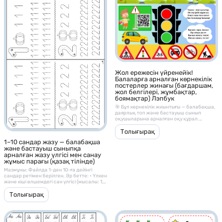
Жол ережесін үйренейік!
Балаларға арналған көрнекілік
постерлер жинағы (бағдаршам,
жол белгілері, жұмбақтар,
боямақтар) Лэпбук
🎯 Бұл көрнекілік жиынтығы — балабақша,
даярлық топ және бастауыш сынып
оқушыларына арналған оқу құрал.
Мақсаты — балаларды жолда жүру
мәдениетімен, қауіпсіздік ережелерімен
Толығырақ
және жол белгілерінің мағынасымен
1–10 сандар жазу — балабақша
таныстыру.
және бастауыш сыныпқа
арналған жазу үлгісі мен санау
жұмыс парағы (қазақ тілінде)
Мазмұны: Файлда 1-ден 10-ға дейінгі
сандар ретімен берілген. Әр бетте: • Үлкен
және кіші өлшемдегі сан үлгісі (мысалы: 1,
2, 3…) • Сол санға сәйкес зат суреттері
(алма, шар, гүл және т.б.) • Балаларға
Толығырақ
арналған жазу сызықтары, яғни сызық
бойымен сандарды бастырып жазу
тапсырмалары бар. ⸻ 🎯 Мақсаты: •
Баланың саусақ моторикасын дамыту; •