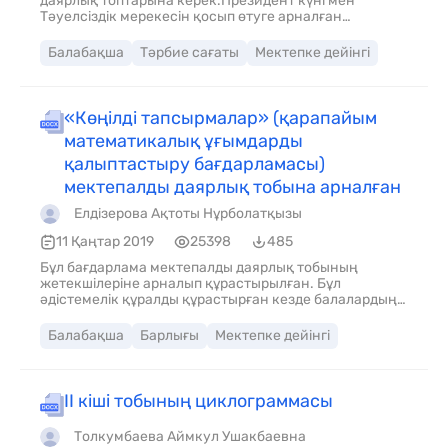
даярлық топтарына керек.Президент күні мен
Тәуелсіздік мерекесін қосып өтуге арналған
материал.
Балабақша
Тәрбие сағаты
Мектепке дейінгі
«Көңілді тапсырмалар» (қарапайым
математикалық ұғымдарды
қалыптастыру бағдарламасы)
мектепалды даярлық тобына арналған
Елдізерова Ақтоты Нұрболатқызы
11 Қаңтар 2019
25398
485
Бұл бағдарлама мектепалды даярлық тобының
жетекшілеріне арналып құрастырылған. Бұл
әдістемелік құралды құрастырған кезде балалардың
жас ерекшелігіне мән бердім. Бағдарламадағы ойын
есептер, жаттығулар, жұмбақ есептер балалардың
Балабақша
Барлығы
Мектепке дейінгі
ой-өрісін дамытуға көмектеседі, ойлау қабілеті,
шапшаңдығы артады. Балаларды қиялдауға, ой
ұшқырлығын артады деп үміттенемін.
ІІ кіші тобының циклограммасы
Толкумбаева Аймкул Ушакбаевна