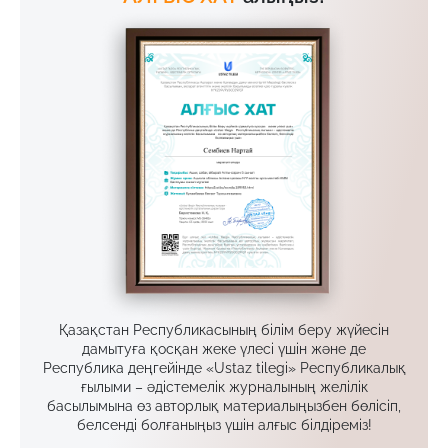
Қазақстан Республикасының білім беру жүйесін
дамытуға қосқан жеке үлесі үшін және де
Республика деңгейінде «Ustaz tilegi» Республикалық
ғылыми – әдістемелік журналының желілік
басылымына өз авторлық материалыңызбен бөлісіп,
белсенді болғаныңыз үшін алғыс білдіреміз!