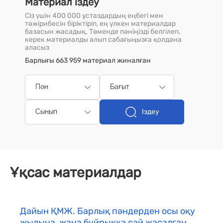
Материал іздеу
Сіз үшін 400 000 ұстаздардың еңбегі мен
тәжірибесін біріктіріп, ең үлкен материалдар
базасын жасадық. Төменде пәніңізді белгілеп,
керек материалды алып сабағыңызға қолдана
аласыз
Барлығы 663 959 материал жиналған
Пән
Бағыт
Іздеу
Сынып
Ұқсас материалдар
Дайын ҚМЖ. Барлық пәндерден осы оқу
жылына, жаңа бұйрыққа сай жасалған