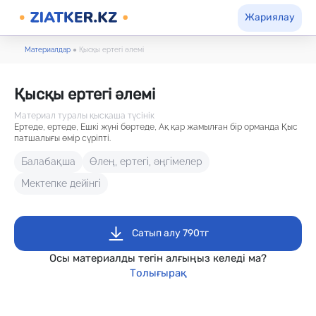
Жариялау
Материалдар
●
Қысқы ертегі әлемі
Қысқы ертегі әлемі
Материал туралы қысқаша түсінік
Ертеде, ертеде, Ешкі жүні бөртеде, Ақ қар жамылған бір орманда Қыс
патшалығы өмір сүріпті.
Балабақша
Өлең, ертегі, әңгімелер
Мектепке дейінгі
Сатып алу 790тг
Осы материалды тегін алғыңыз келеді ма?
Толығырақ