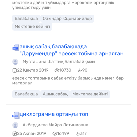
мектепке дейінгі ұйымдарға мерекелік ертеңгілік
ұйымдастыру үшін
Балабақша
Ойындар, Сценарийлер
Мектепке дейінгі
ашық сабақ балабақшада
"Дәрумендер" ересек тобына арналған
Мустафина Шаттық Балтабайқызы
22 Қаңтар 2019
18730
90
ересек топтарына сабақ өткізу барысында көмегі бар
материал
Балабақша
Ашық сабақ
Мектепке дейінгі
циклограмма ортаңғы топ
Акбердиева Майра Летчиковна
25 Ақпан 2019
16499
317