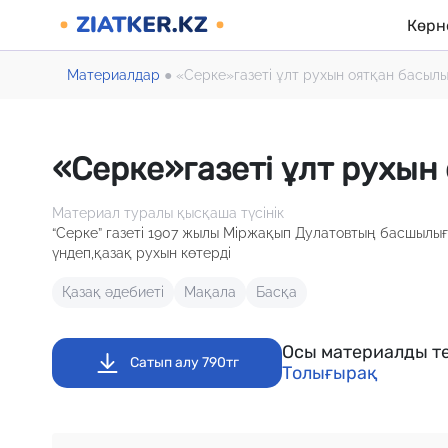
Көрн
Материалдар
●
«Серке»газеті ұлт рухын оятқан басыл
«Серке»газеті ұлт рухын
Материал туралы қысқаша түсінік
“Серке” газеті 1907 жылы Міржақып Дулатовтың басшылы
үндеп,қазақ рухын көтерді
Қазақ әдебиеті
Мақала
Басқа
Осы материалды те
Сатып алу 790тг
Толығырақ