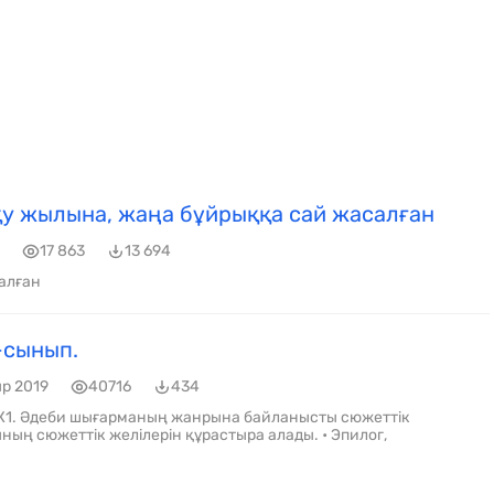
у жылына, жаңа бұйрыққа сай жасалған
17 863
13 694
алған
-сынып.
р 2019
40716
434
/Ж1. Әдеби шығарманың жанрына байланысты сюжеттік
ының сюжеттік желілерін құрастыра алады. • Эпилог,