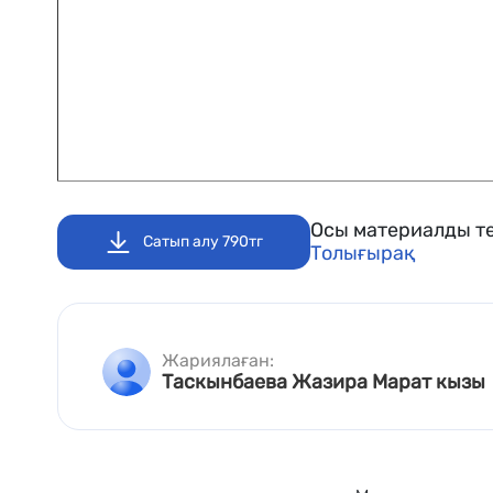
Осы материалды те
Сатып алу 790тг
Толығырақ
Жариялаған:
Таскынбаева Жазира Марат кызы