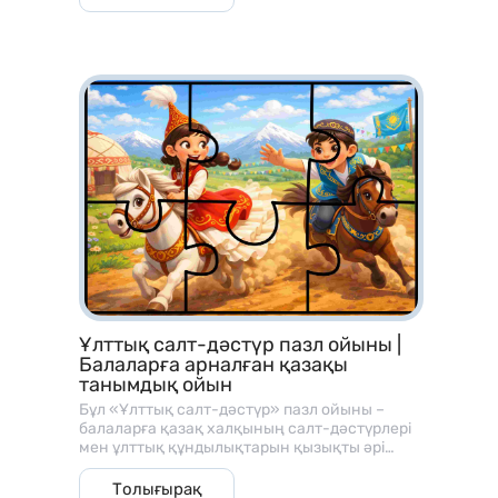
Ұлттық салт-дәстүр пазл ойыны |
Балаларға арналған қазақы
танымдық ойын
Бұл «Ұлттық салт-дәстүр» пазл ойыны –
балаларға қазақ халқының салт-дәстүрлері
мен ұлттық құндылықтарын қызықты әрі
көрнекі түрде таныстыруға арналған
танымдық оқу материалы. Ойын пазл
Толығырақ