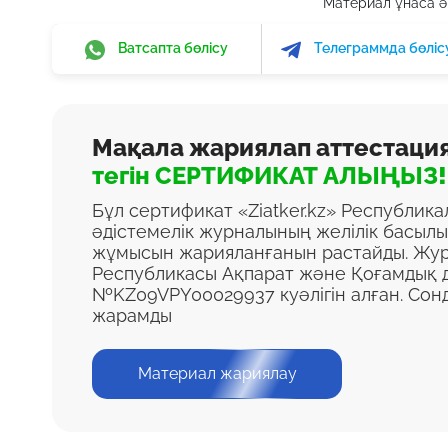
Материал ұнаса әр
Ватсапта бөлісу
Телеграммда бөліс
Мақала жариялап аттестаци
тегін СЕРТИФИКАТ АЛЫҢЫЗ!
Бұл сертификат «Ziatker.kz» Республик
әдістемелік журналының желілік басыл
жұмысын жарияланғанын растайды. Жур
Республикасы Ақпарат және Қоғамдық д
№KZ09VPY00029937 куәлігін алған. Сон
жарамды
Материал жариялау