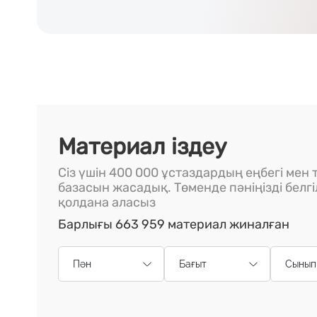
Материал іздеу
Сіз үшін 400 000 ұстаздардың еңбегі мен т
базасын жасадық. Төменде пәніңізді белг
қолдана аласыз
Барлығы 663 959 материал жиналған
Пән
Бағыт
Сынып