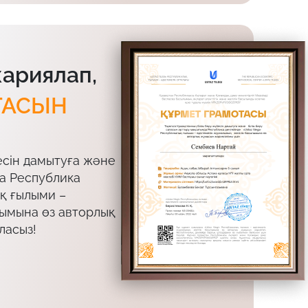
жариялап,
ТАСЫН
есін дамытуға және
да Республика
ық ғылыми –
лымына өз авторлық
ласыз!