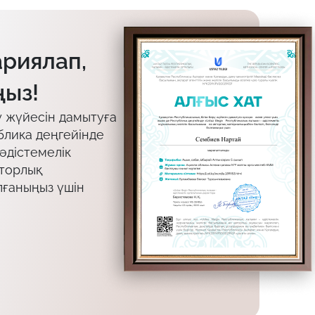
ариялап,
ыз!
у жүйесін дамытуға
блика деңгейінде
 әдістемелік
вторлық
лғаныңыз үшін