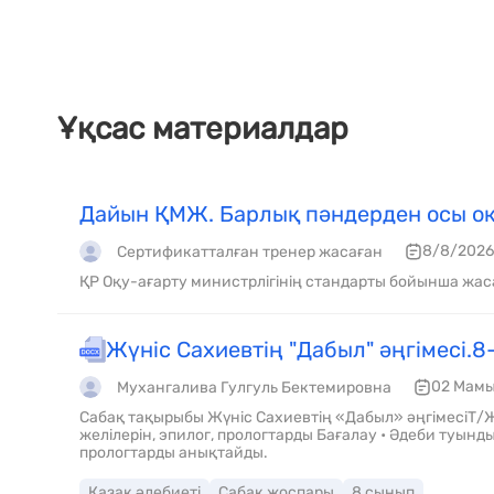
Ұқсас материалдар
Дайын ҚМЖ. Барлық пәндерден осы оқ
8/8/2026
Сертификатталған тренер жасаған
ҚР Оқу-ағарту министрлігінің стандарты бойынша жас
Жүніс Сахиевтің "Дабыл" әңгімесі.8
02 Мамы
Мухангалива Гулгуль Бектемировна
Сабақ тақырыбы Жүніс Сахиевтің «Дабыл» әңгімесіТ
желілерін, эпилог, прологтарды Бағалау • Әдеби туынд
прологтарды анықтайды.
Қазақ әдебиеті
Сабақ жоспары
8 сынып