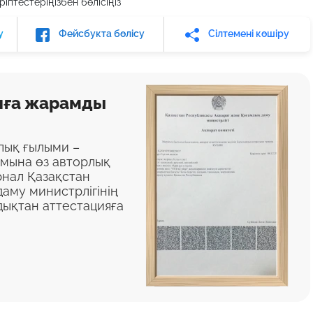
іптестеріңізбен бөлісіңіз
у
Фейсбукта бөлісу
Сілтемені көшіру
яға жарамды
алық ғылыми –
ымына өз авторлық
нал Қазақстан
аму министрлігінің
дықтан аттестацияға