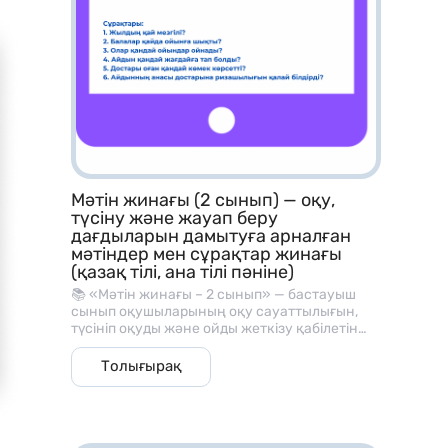
Мәтін жинағы (2 сынып) — оқу,
түсіну және жауап беру
дағдыларын дамытуға арналған
мәтіндер мен сұрақтар жинағы
(қазақ тілі, ана тілі пәніне)
📚 «Мәтін жинағы – 2 сынып» — бастауыш
сынып оқушыларының оқу сауаттылығын,
түсініп оқуды және ойды жеткізу қабілетін
дамытуға арналған әдістемелік материал.
Бұл жинақ әр мәтіннен кейін берілген
Толығырақ
түсінуге арналған сұрақтармен, оқу және
сөйлеу дағдыларын жетілдіруге көмектеседі.