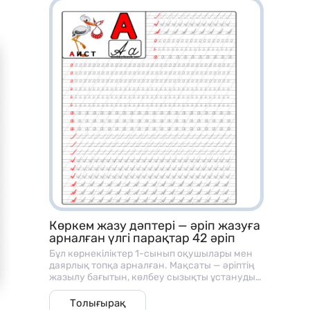
Көркем жазу дәптері — әріп жазуға
арналған үлгі парақтар 42 әріп
Бұл көрнекіліктер 1-сынып оқушылары мен
даярлық топқа арналған. Мақсаты — әріптің
жазылу бағытын, көлбеу сызықты ұстануды
және әріп байланысын үйрету
Толығырақ