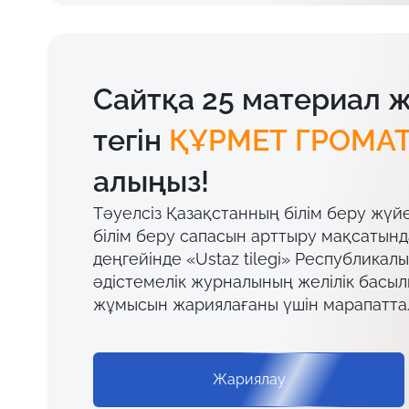
Сайтқа 25 материал 
тегін
ҚҰРМЕТ ГРОМА
алыңыз!
Тәуелсіз Қазақстанның білім беру жүй
білім беру сапасын арттыру мақсатын
деңгейінде «Ustaz tilegi» Республикал
әдістемелік журналының желілік басы
жұмысын жариялағаны үшін марапатта
Жариялау