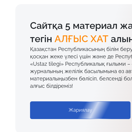
Сайтқа 5 материал ж
тегін
АЛҒЫС ХАТ
алың
Қазақстан Республикасының білім бер
қосқан жеке үлесі үшін және де Респу
«Ustaz tilegi» Республикалық ғылыми –
журналының желілік басылымына өз а
материалыңызбен бөлісіп, белсенді бо
алғыс білдіреміз!
Жариялау