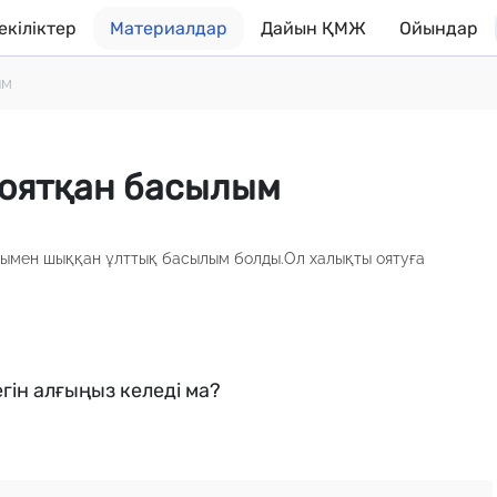
екіліктер
Материалдар
Дайын ҚМЖ
Ойындар
ым
 оятқан басылым
ғымен шыққан ұлттық басылым болды.Ол халықты оятуға
гін алғыңыз келеді ма?