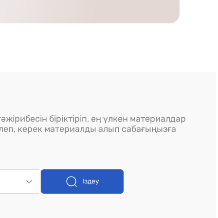
әжірибесін біріктіріп, ең үлкен материалдар
ілеп, керек материалды алып сабағыңызға
Іздеу