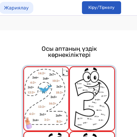
Жариялау
Кіру/Тіркелу
Осы аптаның үздік
көрнекіліктері