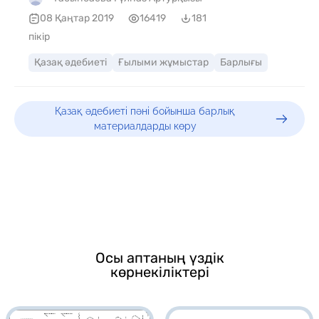
08 Қаңтар 2019
16419
181
пікір
Қазақ әдебиеті
Ғылыми жұмыстар
Барлығы
Қазақ әдебиеті пәні бойынша барлық
материалдарды көру
Осы аптаның үздік
көрнекіліктері