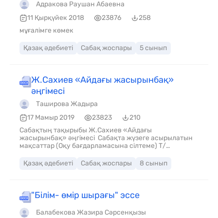
Адракова Раушан Абаевна
11 Қырқүйек 2018
23876
258
мұғалімге көмек
Қазақ әдебиеті
Сабақ жоспары
5 сынып
Ж.Сахиев «Айдағы жасырынбақ»
әңгімесі
Таширова Жадыра
17 Мамыр 2019
23823
210
Сабақтың тақырыбы Ж.Сахиев «Айдағы
жасырынбақ» әңгімесі Сабақта жүзеге асырылатын
мақсаттар (Оқу бағдарламасына сілтеме) Т/
Ж1.Көркем шығарманың мазмұны мен пішіні Сабақ
мақсаты 1.Шығарма мазмұнын түсінеді. 2.Әдеби
Қазақ әдебиеті
Сабақ жоспары
8 сынып
шығарманың жанрына байланысты сюжеттік
желілерін баяндайды. 3. эпилог, прологтарды
анықтайды Бағалау критерийі Ж.Сахиевтің «Айдағы
жасырынбақ» әңгімесінің жанрына байланысты
"Білім- өмір шырағы" эссе
сюжеттік желілерін анықтайды
Балабекова Жазира Сәрсенқызы