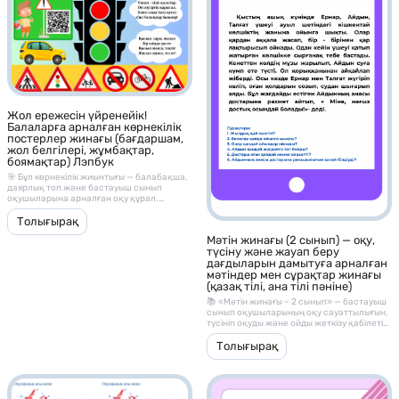
аналарға тиімді оқу құралы.
практикалық жұмыстармен
толықтырылған.
Материал ішінде не бар?
– Екі таңбалы сандарды қосу, азайту
Жол ережесін үйренейік!
тапсырмалары
Балаларға арналған көрнекілік
постерлер жинағы (бағдаршам,
– Үш таңбалы сандарды салыстыру
жол белгілері, жұмбақтар,
жаттығулары
боямақтар) Лэпбук
🎯 Бұл көрнекілік жиынтығы — балабақша,
– Сурет арқылы өлшеу, ұзындықты
даярлық топ және бастауыш сынып
анықтау тапсырмалары
оқушыларына арналған оқу құрал.
Мақсаты — балаларды жолда жүру
– Рим цифрларын үйрену карточкалары
мәдениетімен, қауіпсіздік ережелерімен
Толығырақ
және жол белгілерінің мағынасымен
Мәтін жинағы (2 сынып) — оқу,
– Периметр табу тапсырмалары
таныстыру.
түсіну және жауап беру
дағдыларын дамытуға арналған
– Теңдеулерді шешу жаттығулары
мәтіндер мен сұрақтар жинағы
(қазақ тілі, ана тілі пәніне)
– Көбейту кестесі материалдары
📚 «Мәтін жинағы – 2 сынып» — бастауыш
сынып оқушыларының оқу сауаттылығын,
– Ондық және бірлікке жіктеу
түсініп оқуды және ойды жеткізу қабілетін
тапсырмалары
дамытуға арналған әдістемелік материал.
Бұл жинақ әр мәтіннен кейін берілген
Толығырақ
– Қосу, азайту аралас есептер
түсінуге арналған сұрақтармен, оқу және
сөйлеу дағдыларын жетілдіруге
– Геометриялық фигуралармен жұмыс
көмектеседі.