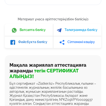
Материал ұнаса әріптестеріңізбен бөлісіңіз
Ватсапта бөлісу
Телеграммда бөлісу
Фейсбукта бөлісу
Сілтемені көшіру
Мақала жариялап аттестацияға
жарамды
тегін СЕРТИФИКАТ
АЛЫҢЫЗ!
Бұл сертификат «Ziatker.kz» Республикалық ғылыми –
әдістемелік журналының желілік басылымына өз
авторлық жұмысын жарияланғанын растайды.
Журнал Қазақстан Республикасы Ақпарат және
Қоғамдық даму министрлігінің №KZ09VPY00029937
куәлігін алған. Сондықтан аттестацияға жарамды