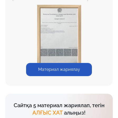
Материал жариялау
Сайтқа 5 материал жариялап, тегін
АЛҒЫС ХАТ
алыңыз!