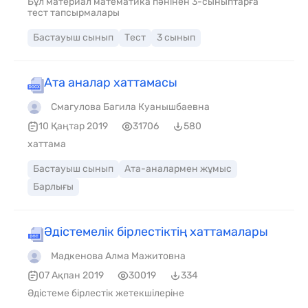
Бұл материал математика пәнінен 3-сыныптарға
тест тапсырмалары
Бастауыш сынып
Тест
3 сынып
Ата аналар хаттамасы
Смагулова Багила Куанышбаевна
10 Қаңтар 2019
31706
580
хаттама
Бастауыш сынып
Ата-аналармен жұмыс
Барлығы
Әдістемелік бірлестіктің хаттамалары
Мадкенова Алма Мажитовна
07 Ақпан 2019
30019
334
Әдістеме бірлестік жетекшілеріне