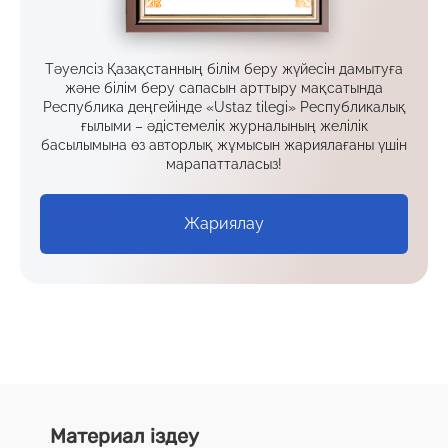
Тәуелсіз Қазақстанның білім беру жүйесін дамытуға
және білім беру сапасын арттыру мақсатында
Республика деңгейінде «Ustaz tilegi» Республикалық
ғылыми – әдістемелік журналының желілік
басылымына өз авторлық жұмысын жариялағаны үшін
марапатталасыз!
Жариялау
Материал іздеу