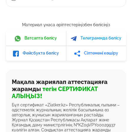
Материал ұнаса әріптестеріңізбен бөлісіңіз
Ватсапта бөлісу
Телеграммда бөлісу
Фейсбукта бөлісу
Сілтемені көшіру
Мақала жариялап аттестацияға
жарамды
тегін СЕРТИФИКАТ
АЛЫҢЫЗ!
Бұл сертификат «Ziatker.kz» Республикалық ғылыми –
әдістемелік журналының желілік басылымына өз
авторлық жұмысын жарияланғанын растайды.
Журнал Қазақстан Республикасы Ақпарат және
Қоғамдық даму министрлігінің №KZ09VPY00029937
куәлігін алған. Сондықтан аттестацияға жарамды