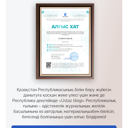
Қазақстан Республикасының білім беру жүйесін
дамытуға қосқан жеке үлесі үшін және де
Республика деңгейінде «Ustaz tilegi» Республикалық
ғылыми – әдістемелік журналының желілік
басылымына өз авторлық материалыңызбен бөлісіп,
белсенді болғаныңыз үшін алғыс білдіреміз!