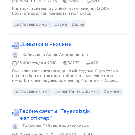
05 Желтоқсан 2018
39580
520
ответить на звонок, выполнит
Бастауыш сынып мұғалімінің жылдық есебі .Жыл
бойы атқарылған жұмыстың нәтижесі.
Бастауыш сынып
Басқа
Басқа
Сыныпқа мінездеме
Кабдушева Асель Аманжоловна
23 Желтоқсан 2018
36270
422
Сыныпқа жазылған қысқаша мінездеме.Онда толық
он сегіз балаға тоқталған.Және тек мінезіне ғана
емес№ сынып оқушыларының әр баланың отбасы
туралы қысқаша
Бастауыш сынып
Сыныптан тыс жұмыс
2 сынып
Тәрбие сағаты "Тәуелсіздік
жетістіктері"
Тулеуова Райхан Конилкосовна
04 Қырқүйек 2021
35134
70