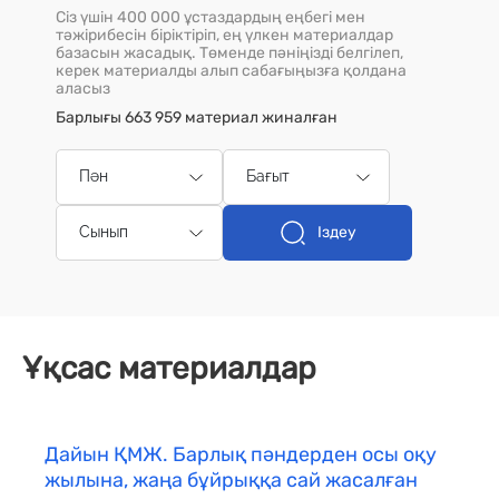
Сіз үшін 400 000 ұстаздардың еңбегі мен
тәжірибесін біріктіріп, ең үлкен материалдар
базасын жасадық. Төменде пәніңізді белгілеп,
керек материалды алып сабағыңызға қолдана
аласыз
Барлығы 663 959 материал жиналған
Пән
Бағыт
Іздеу
Сынып
Ұқсас материалдар
Дайын ҚМЖ. Барлық пәндерден осы оқу
жылына, жаңа бұйрыққа сай жасалған