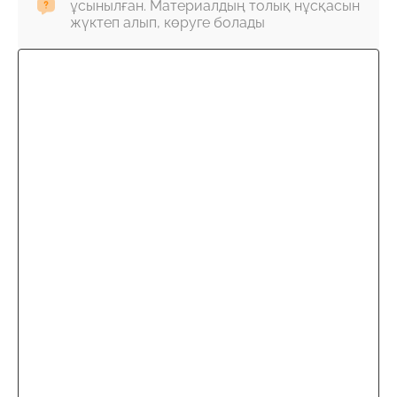
ұсынылған. Материалдың толық нұсқасын
жүктеп алып, көруге болады