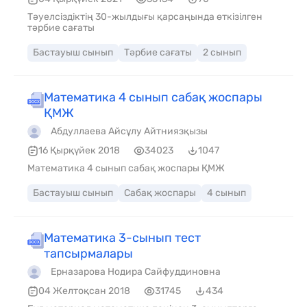
Тәуелсіздіктің 30-жылдығы қарсаңында өткізілген
тәрбие сағаты
Бастауыш сынып
Тәрбие сағаты
2 сынып
Математика 4 сынып сабақ жоспары
ҚМЖ
Абдуллаева Айсұлу Айтниязқызы
16 Қырқүйек 2018
34023
1047
Математика 4 сынып сабақ жоспары ҚМЖ
Бастауыш сынып
Сабақ жоспары
4 сынып
Математика 3-сынып тест
тапсырмалары
Ерназарова Нодира Сайфуддиновна
04 Желтоқсан 2018
31745
434