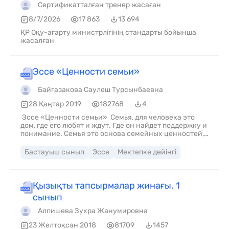
Сертификатталған тренер жасаған
8/7/2026
17 863
13 694
ҚР Оқу-ағарту министрлігінің стандарты бойынша
жасалған
Эссе «Ценности семьи»
Байгазакова Саулеш Турсынбаевна
28 Қаңтар 2019
182768
4
Эссе «Ценности семьи» Семья, для человека это
дом, где его любят и ждут. Где он найдет поддержку и
понимание. Семья это основа семейных ценностей,
если не будет первого, то не будет и второго. Каждый
из членов семьи, все: и старые и молодые, должны
Бастауыш сынып
Эссе
Мектепке дейінгі
знать и помнить, что семья-союз, и он невозможен
без заботы друг о друге, и взаимной любви. Когда
родные собираются не только по большим
праздникам и датам, но и просто вместе гуляют,
Қызықты тапсырмалар жинағы. 1
ходят в гости. Старшее поколение передает младшим
сынып
истории своих «фамилий». Рассказывают,
рассматривая фотографии, семейные предания, не
Алпишева Зухра Жанумировна
забывая про веселые, шуточные байки о
родственниках. Все это не только сплачивает семью,
23 Желтоқсан 2018
81709
1457