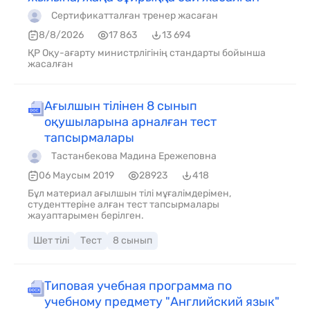
Сертификатталған тренер жасаған
8/8/2026
17 863
13 694
ҚР Оқу-ағарту министрлігінің стандарты бойынша
жасалған
Ағылшын тілінен 8 сынып
оқушыларына арналған тест
тапсырмалары
Тастанбекова Мадина Ережеповна
06 Маусым 2019
28923
418
Бұл материал ағылшын тілі мұғалімдерімен,
студенттеріне алған тест тапсырмалары
жауаптарымен берілген.
Шет тілі
Тест
8 сынып
Типовая учебная программа по
учебному предмету "Английский язык"