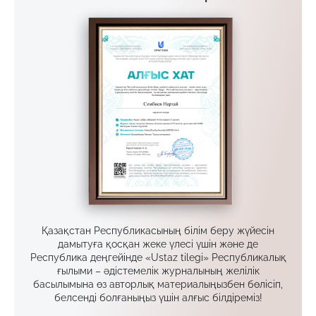
Қазақстан Республикасының білім беру жүйесін
дамытуға қосқан жеке үлесі үшін және де
Республика деңгейінде «Ustaz tilegi» Республикалық
ғылыми – әдістемелік журналының желілік
басылымына өз авторлық материалыңызбен бөлісіп,
белсенді болғаныңыз үшін алғыс білдіреміз!