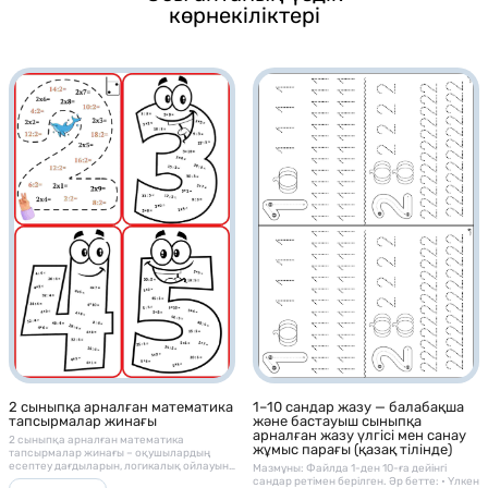
көрнекіліктері
1–10 сандар жазу — балабақша
2 сыныпқа арналған математика
және бастауыш сыныпқа
тапсырмалар жинағы
арналған жазу үлгісі мен санау
2 сыныпқа арналған математика
жұмыс парағы (қазақ тілінде)
тапсырмалар жинағы – оқушылардың
есептеу дағдыларын, логикалық ойлауын
Мазмұны: Файлда 1-ден 10-ға дейінгі
және математикалық сауаттылығын
сандар ретімен берілген. Әр бетте: • Үлкен