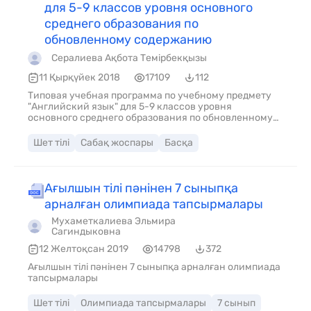
для 5-9 классов уровня основного
среднего образования по
обновленному содержанию
Сералиева Ақбота Темірбекқызы
11 Қырқүйек 2018
17109
112
Типовая учебная программа по учебному предмету
"Английский язык" для 5-9 классов уровня
основного среднего образования по обновленному
содержанию
Шет тілі
Сабақ жоспары
Басқа
Ағылшын тілі пәнінен 7 сыныпқа
арналған олимпиада тапсырмалары
Мухаметкалиева Эльмира
Сагиндыковна
12 Желтоқсан 2019
14798
372
Ағылшын тілі пәнінен 7 сыныпқа арналған олимпиада
тапсырмалары
Шет тілі
Олимпиада тапсырмалары
7 сынып