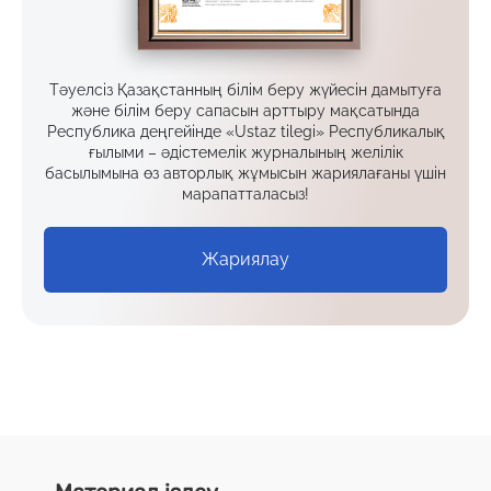
Тәуелсіз Қазақстанның білім беру жүйесін дамытуға
және білім беру сапасын арттыру мақсатында
Республика деңгейінде «Ustaz tilegi» Республикалық
ғылыми – әдістемелік журналының желілік
басылымына өз авторлық жұмысын жариялағаны үшін
марапатталасыз!
Жариялау