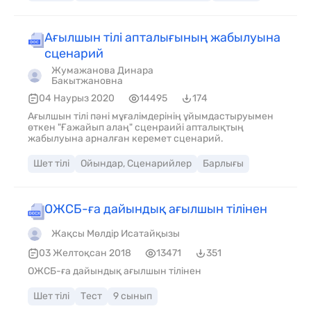
Ағылшын тілі апталығының жабылуына
сценарий
Жумажанова Динара
Бакытжановна
04 Наурыз 2020
14495
174
Ағылшын тілі пәні мұғалімдерінің ұйымдастыруымен
өткен "Ғажайып алаң" сценраийі апталықтың
жабылуына арналған керемет сценарий.
Шет тілі
Ойындар, Сценарийлер
Барлығы
ОЖСБ-ға дайындық ағылшын тілінен
Жақсы Мөлдір Исатайқызы
03 Желтоқсан 2018
13471
351
ОЖСБ-ға дайындық ағылшын тілінен
Шет тілі
Тест
9 сынып