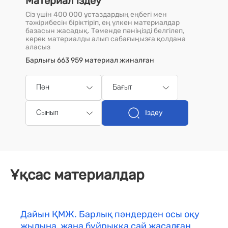
Материал іздеу
Сіз үшін 400 000 ұстаздардың еңбегі мен
тәжірибесін біріктіріп, ең үлкен материалдар
базасын жасадық. Төменде пәніңізді белгілеп,
керек материалды алып сабағыңызға қолдана
аласыз
Барлығы 663 959 материал жиналған
Пән
Бағыт
Іздеу
Сынып
Ұқсас материалдар
Дайын ҚМЖ. Барлық пәндерден осы оқу
жылына, жаңа бұйрыққа сай жасалған