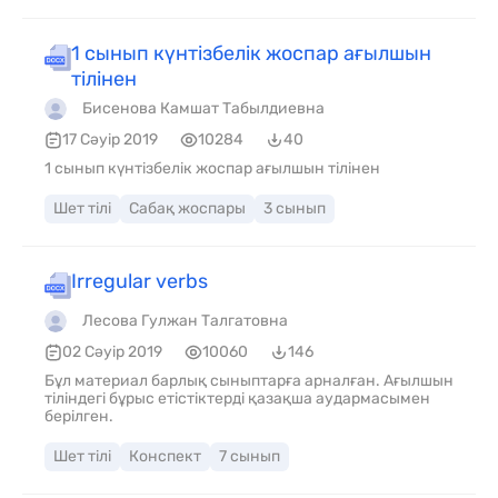
1 сынып күнтізбелік жоспар ағылшын
тілінен
Бисенова Камшат Табылдиевна
17 Сәуір 2019
10284
40
1 сынып күнтізбелік жоспар ағылшын тілінен
Шет тілі
Сабақ жоспары
3 сынып
Irregular verbs
Лесова Гулжан Талгатовна
02 Сәуір 2019
10060
146
Бұл материал барлық сыныптарға арналған. Ағылшын
тіліндегі бұрыс етістіктерді қазақша аудармасымен
берілген.
Шет тілі
Конспект
7 сынып