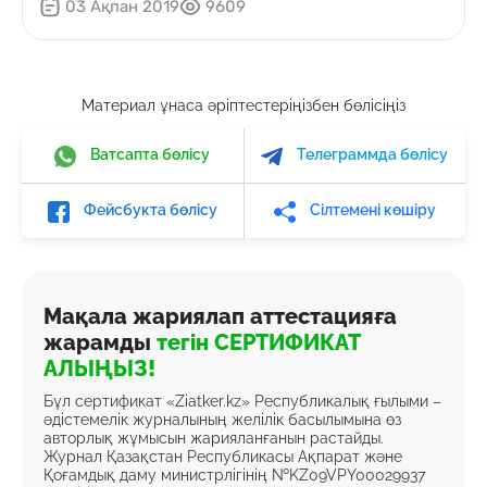
03 Ақпан 2019
9609
Материал ұнаса әріптестеріңізбен бөлісіңіз
Ватсапта бөлісу
Телеграммда бөлісу
Фейсбукта бөлісу
Сілтемені көшіру
Мақала жариялап аттестацияға
жарамды
тегін СЕРТИФИКАТ
АЛЫҢЫЗ!
Бұл сертификат «Ziatker.kz» Республикалық ғылыми –
әдістемелік журналының желілік басылымына өз
авторлық жұмысын жарияланғанын растайды.
Журнал Қазақстан Республикасы Ақпарат және
Қоғамдық даму министрлігінің №KZ09VPY00029937