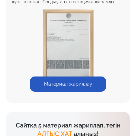
куәлігін алған. Сондықтан аттестацияға жарамды
Материал жариялау
Сайтқа 5 материал жариялап, тегін
АЛҒЫС ХАТ
алыңыз!