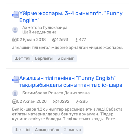
Үйірме жоспары. 3-4 сыныпnfh. "Funny
English"
Ахметова Гульжазира
Шаймерденовна
02 Қазан 2018
12693
477
ағылшын тілі мұғалімдеріне арналған үйірме жоспары.
Шет тілі
Барлығы
3 сынып
Ағылшын тілі пәнінен "Funny English"
тақырыбындагы сыныптан тыс іс-шара
Бигимбаева Рината Данияловна
02 Ақпан 2020
10292
285
Бұл іс-шара 1,2 сыныптар арасында өткізіледі.Сабақта
өтілген материалдарды бекітуге арналған. Тілдер
кунине өткізуге болады. Тілді жаттықтырады. Есте
сақтау қабілетін, қызығушылығын
дамытады.жаңартылған бағдарламаға сай
Шет тілі
Ашық сабақ
2 сынып
құрастырылған.