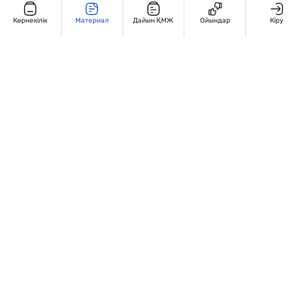
Көрнекілік
Материал
Дайын ҚМЖ
Ойындар
Кіру
Редакциямен байланыс
+7 707 770 3131
Жұмыс кестесі: Дүйсенбі – жұма, 9:00 – 18:00
Мекенжай:
Қазақстан, Алматы, Гоголья 86. 4 этаж, 406-кабинет
Сведения об организации
Сайт Peaksoft веб-студиясында жасалған - Peaksoft.kz
Политика конфиденциальности