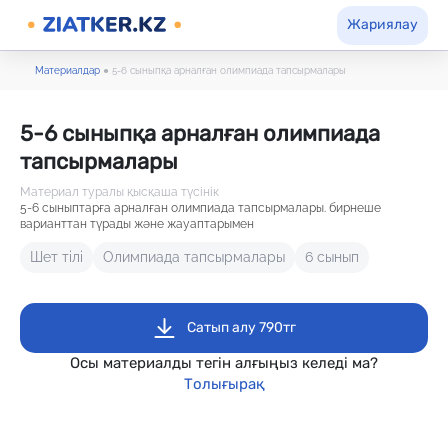
Жариялау
Материалдар
●
5-6 сыныпқа арналған олимпиада тапсырмалары
5-6 сыныпқа арналған олимпиада
тапсырмалары
Материал туралы қысқаша түсінік
5-6 сыныптарға арналған олимпиада тапсырмалары. бирнеше
варианттан түрады және жауаптарымен
Шет тілі
Олимпиада тапсырмалары
6 сынып
Сатып алу 790тг
Осы материалды тегін алғыңыз келеді ма?
Толығырақ