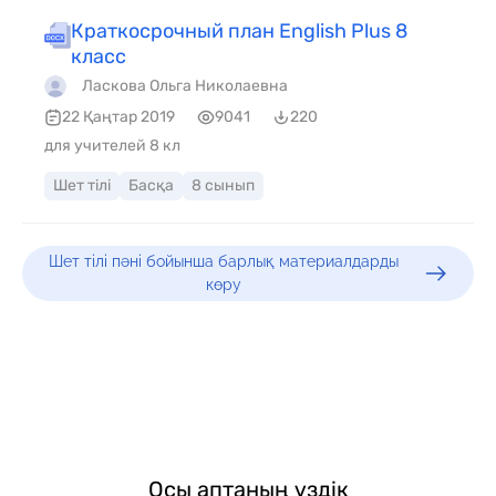
Краткосрочный план English Plus 8
класс
Ласкова Ольга Николаевна
22 Қаңтар 2019
9041
220
для учителей 8 кл
Шет тілі
Басқа
8 сынып
Шет тілі пәні бойынша барлық материалдарды
көру
Осы аптаның үздік