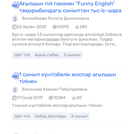
Ағылшын тілі пәнінен "Funny English"
тақырыбындагы сыныптан тыс іс-шара
Бигимбаева Рината Данияловна
02 Ақпан 2020
10292
285
Бұл іс-шара 1,2 сыныптар арасында өткізіледі.Сабақта
өтілген материалдарды бекітуге арналған. Тілдер
кунине өткізуге болады. Тілді жаттықтырады. Есте
сақтау қабілетін, қызығушылығын
дамытады.жаңартылған бағдарламаға сай
Шет тілі
Ашық сабақ
2 сынып
құрастырылған.
1 сынып күнтізбелік жоспар ағылшын
тілінен
Бисенова Камшат Табылдиевна
17 Сәуір 2019
10284
40
1 сынып күнтізбелік жоспар ағылшын тілінен
Шет тілі
Сабақ жоспары
3 сынып