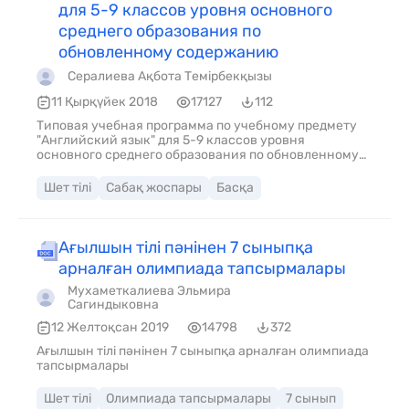
для 5-9 классов уровня основного
среднего образования по
обновленному содержанию
Сералиева Ақбота Темірбекқызы
11 Қырқүйек 2018
17127
112
Типовая учебная программа по учебному предмету
"Английский язык" для 5-9 классов уровня
основного среднего образования по обновленному
содержанию
Шет тілі
Сабақ жоспары
Басқа
Ағылшын тілі пәнінен 7 сыныпқа
арналған олимпиада тапсырмалары
Мухаметкалиева Эльмира
Сагиндыковна
12 Желтоқсан 2019
14798
372
Ағылшын тілі пәнінен 7 сыныпқа арналған олимпиада
тапсырмалары
Шет тілі
Олимпиада тапсырмалары
7 сынып