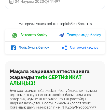
04 Наурыз 2020
14497
Материал ұнаса әріптестеріңізбен бөлісіңіз
Ватсапта бөлісу
Телеграммда бөлісу
Фейсбукта бөлісу
Сілтемені көшіру
Мақала жариялап аттестацияға
жарамды
тегін СЕРТИФИКАТ
АЛЫҢЫЗ!
Бұл сертификат «Ziatker.kz» Республикалық ғылыми –
әдістемелік журналының желілік басылымына өз
авторлық жұмысын жарияланғанын растайды.
Журнал Қазақстан Республикасы Ақпарат және
Қоғамдық даму министрлігінің №KZ09VPY00029937