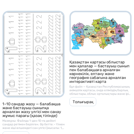
Қазақстан картасы облыстар
мен қалалар — бастауыш сынып
пен балабақшаға арналған
көрнекілік, елтану және
география сабағына арналған
интерактивті карта
Бұл файл — Қазақстан Республикасының
әкімшілік картасы, онда еліміздің барлық
облыстары, облыс орталықтары және ірі
қалалары нақты, көрнекі және балаларға
түсінікті форматта бейнеленген. ⸻ 🎯
Толығырақ
1–10 сандар жазу — балабақша
Мақсаты: • Балалар мен оқушыларға
және бастауыш сыныпқа
Қазақстанның географиялық орналасуын,
арналған жазу үлгісі мен санау
облыс орталықтарын және қалаларды
жұмыс парағы (қазақ тілінде)
таныстыру; • Елтану және отанға деген
сүйіспеншілікті арттыру; • Баланың
Мазмұны: Файлда 1-ден 10-ға дейінгі
кеңістіктік ойлау, есте сақтау және
сандар ретімен берілген. Әр бетте: • Үлкен
картадан бағдар табу дағдыларын
және кіші өлшемдегі сан үлгісі (мысалы: 1,
дамыту. ⸻ 🧩 Құрамында: •
2, 3…) • Сол санға сәйкес зат суреттері
Қазақстанның толық картасы 🌍 •