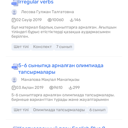
Irregular verbs
Лесова Гулжан Талгатовна
02 Сәуір 2019
10060
146
Бұл материал барлық сыныптарға арналған. Ағылшын
тіліндегі бұрыс етістіктерді қазақша аудармасымен
берілген.
Шет тілі
Конспект
7 сынып
5-6 сыныпқа арналған олимпиада
тапсырмалары
Манапова Мақпал Манапқызы
03 Ақпан 2019
9610
299
5-6 сыныптарға арналған олимпиада тапсырмалары.
бирнеше варианттан түрады және жауаптарымен
Шет тілі
Олимпиада тапсырмалары
6 сынып