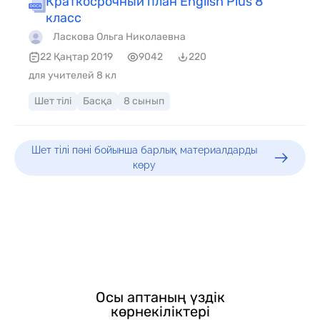
Краткосрочный план English Plus 8
класс
Ласкова Ольга Николаевна
22 Қаңтар 2019
9042
220
для учителей 8 кл
Шет тілі
Басқа
8 сынып
Шет тілі пәні бойынша барлық материалдарды
көру
Осы аптаның үздік
көрнекіліктері