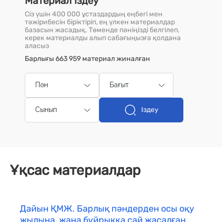
Материал іздеу
Сіз үшін 400 000 ұстаздардың еңбегі мен
тәжірибесін біріктіріп, ең үлкен материалдар
базасын жасадық. Төменде пәніңізді белгілеп,
керек материалды алып сабағыңызға қолдана
аласыз
Барлығы 663 959 материал жиналған
Пән
Бағыт
Іздеу
Сынып
Ұқсас материалдар
Дайын ҚМЖ. Барлық пәндерден осы оқу
жылына, жаңа бұйрыққа сай жасалған