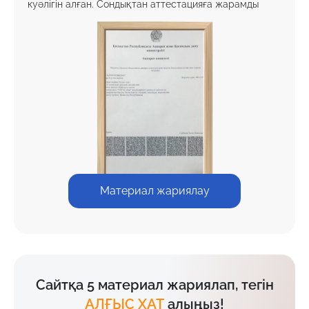
куәлігін алған. Сондықтан аттестацияға жарамды
Материал жариялау
Сайтқа 5 материал жариялап, тегін
АЛҒЫС ХАТ
алыңыз!