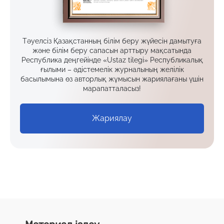
Тәуелсіз Қазақстанның білім беру жүйесін дамытуға
және білім беру сапасын арттыру мақсатында
Республика деңгейінде «Ustaz tilegi» Республикалық
ғылыми – әдістемелік журналының желілік
басылымына өз авторлық жұмысын жариялағаны үшін
марапатталасыз!
Жариялау