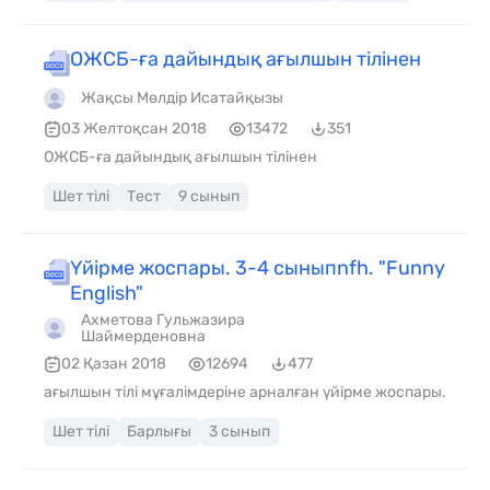
ОЖСБ-ға дайындық ағылшын тілінен
Жақсы Мөлдір Исатайқызы
03 Желтоқсан 2018
13472
351
ОЖСБ-ға дайындық ағылшын тілінен
Шет тілі
Тест
9 сынып
Үйірме жоспары. 3-4 сыныпnfh. "Funny
English"
Ахметова Гульжазира
Шаймерденовна
02 Қазан 2018
12694
477
ағылшын тілі мұғалімдеріне арналған үйірме жоспары.
Шет тілі
Барлығы
3 сынып