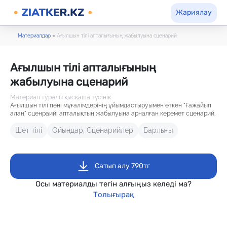
Жариялау
Материалдар
●
Ағылшын тілі апталығының жабылуына сценарий
Ағылшын тілі апталығының
жабылуына сценарий
Материал туралы қысқаша түсінік
Ағылшын тілі пәні мұғалімдерінің ұйымдастыруымен өткен "Ғажайып
алаң" сценраийі апталықтың жабылуына арналған керемет сценарий.
Шет тілі
Ойындар, Сценарийлер
Барлығы
Сатып алу 790тг
Осы материалды тегін алғыңыз келеді ма?
Толығырақ