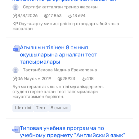
Сертификатталған тренер жасаған
8/8/2026
17 863
13 694
ҚР Оқу-ағарту министрлігінің стандарты бойынша
жасалған
Ағылшын тілінен 8 сынып
оқушыларына арналған тест
тапсырмалары
Тастанбекова Мадина Ережеповна
06 Маусым 2019
28923
418
Бұл материал ағылшын тілі мұғалімдерімен,
студенттеріне алған тест тапсырмалары
жауаптарымен берілген.
Шет тілі
Тест
8 сынып
Типовая учебная программа по
учебному предмету "Английский язык"