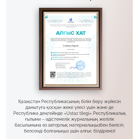
Қазақстан Республикасының білім беру жүйесін
дамытуға қосқан жеке үлесі үшін және де
Республика деңгейінде «Ustaz tilegi» Республикалық
ғылыми – әдістемелік журналының желілік
басылымына өз авторлық материалыңызбен бөлісіп,
белсенді болғаныңыз үшін алғыс білдіреміз!