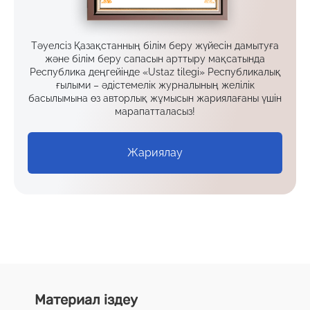
Тәуелсіз Қазақстанның білім беру жүйесін дамытуға
және білім беру сапасын арттыру мақсатында
Республика деңгейінде «Ustaz tilegi» Республикалық
ғылыми – әдістемелік журналының желілік
басылымына өз авторлық жұмысын жариялағаны үшін
марапатталасыз!
Жариялау
Материал іздеу