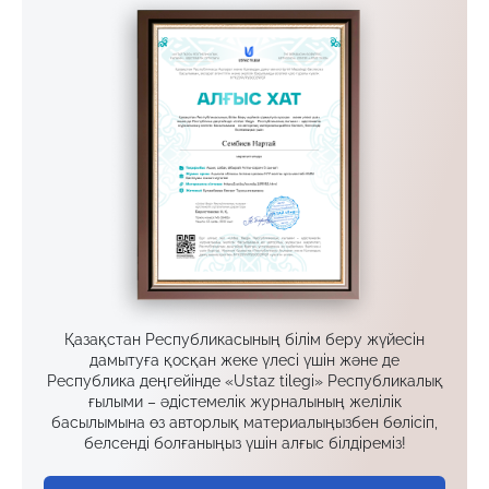
Қазақстан Республикасының білім беру жүйесін
дамытуға қосқан жеке үлесі үшін және де
Республика деңгейінде «Ustaz tilegi» Республикалық
ғылыми – әдістемелік журналының желілік
басылымына өз авторлық материалыңызбен бөлісіп,
белсенді болғаныңыз үшін алғыс білдіреміз!