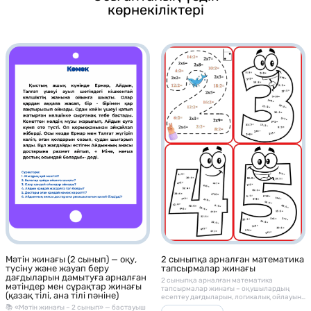
көрнекіліктері
Мәтін жинағы (2 сынып) — оқу,
2 сыныпқа арналған математика
түсіну және жауап беру
тапсырмалар жинағы
дағдыларын дамытуға арналған
2 сыныпқа арналған математика
мәтіндер мен сұрақтар жинағы
тапсырмалар жинағы – оқушылардың
(қазақ тілі, ана тілі пәніне)
есептеу дағдыларын, логикалық ойлауын
және математикалық сауаттылығын
📚 «Мәтін жинағы – 2 сынып» — бастауыш