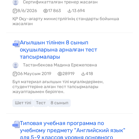
Сертификатталған тренер жасаған
8/6/2026
17 863
13 694
ҚР Оқу-ағарту министрлігінің стандарты бойынша
жасалған
Ағылшын тілінен 8 сынып
оқушыларына арналған тест
тапсырмалары
Тастанбекова Мадина Ережеповна
06 Маусым 2019
28919
418
Бұл материал ағылшын тілі мұғалімдерімен,
студенттеріне алған тест тапсырмалары
жауаптарымен берілген.
Шет тілі
Тест
8 сынып
Типовая учебная программа по
учебному предмету "Английский язык"
для 5-9 классов уровня основного