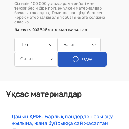
Сіз үшін 400 000 ұстаздардың еңбегі мен
тәжірибесін біріктіріп, ең үлкен материалдар
базасын жасадық. Төменде пәніңізді белгілеп,
керек материалды алып сабағыңызға қолдана
аласыз
Барлығы 663 959 материал жиналған
Пән
Бағыт
Іздеу
Сынып
Ұқсас материалдар
Дайын ҚМЖ. Барлық пәндерден осы оқу
жылына, жаңа бұйрыққа сай жасалған