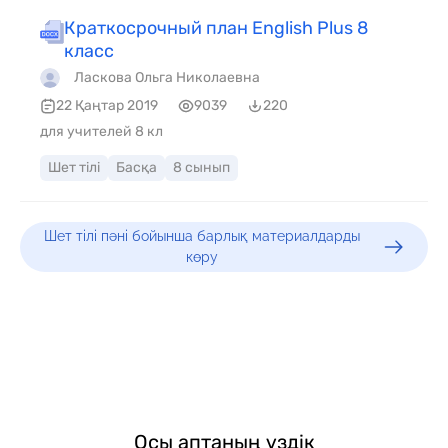
Краткосрочный план English Plus 8
класс
Ласкова Ольга Николаевна
22 Қаңтар 2019
9039
220
для учителей 8 кл
Шет тілі
Басқа
8 сынып
Шет тілі пәні бойынша барлық материалдарды
көру
Осы аптаның үздік