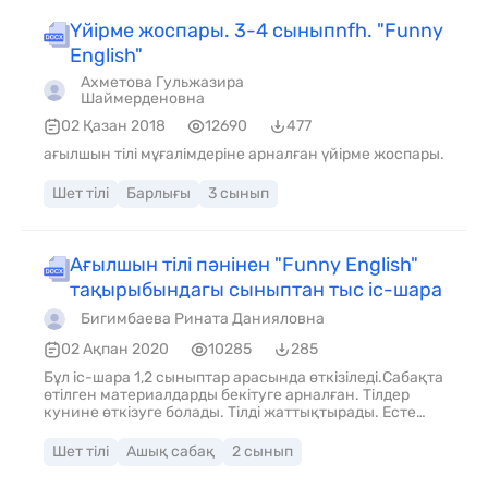
Үйірме жоспары. 3-4 сыныпnfh. "Funny
English"
Ахметова Гульжазира
Шаймерденовна
02 Қазан 2018
12690
477
ағылшын тілі мұғалімдеріне арналған үйірме жоспары.
Шет тілі
Барлығы
3 сынып
Ағылшын тілі пәнінен "Funny English"
тақырыбындагы сыныптан тыс іс-шара
Бигимбаева Рината Данияловна
02 Ақпан 2020
10285
285
Бұл іс-шара 1,2 сыныптар арасында өткізіледі.Сабақта
өтілген материалдарды бекітуге арналған. Тілдер
кунине өткізуге болады. Тілді жаттықтырады. Есте
сақтау қабілетін, қызығушылығын
дамытады.жаңартылған бағдарламаға сай
Шет тілі
Ашық сабақ
2 сынып
құрастырылған.