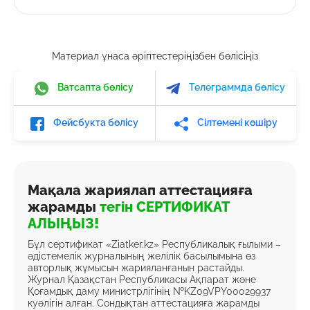
Материал ұнаса әріптестеріңізбен бөлісіңіз
Ватсапта бөлісу
Телеграммда бөлісу
Фейсбукта бөлісу
Сілтемені көшіру
Мақала жариялап аттестацияға
жарамды
тегін СЕРТИФИКАТ
АЛЫҢЫЗ!
Бұл сертификат «Ziatker.kz» Республикалық ғылыми –
әдістемелік журналының желілік басылымына өз
авторлық жұмысын жарияланғанын растайды.
Журнал Қазақстан Республикасы Ақпарат және
Қоғамдық даму министрлігінің №KZ09VPY00029937
куәлігін алған. Сондықтан аттестацияға жарамды