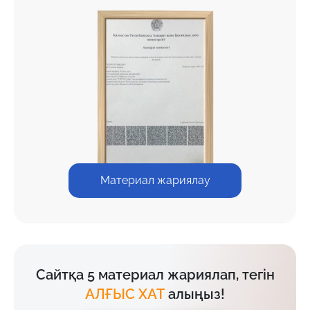
Материал жариялау
Сайтқа 5 материал жариялап, тегін
АЛҒЫС ХАТ
алыңыз!