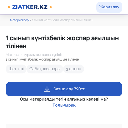
Жариялау
Материалдар
●
1 сынып күнтізбелік жоспар ағылшын тілінен
1 сынып күнтізбелік жоспар ағылшын
тілінен
Материал туралы қысқаша түсінік
1 сынып күнтізбелік жоспар ағылшын тілінен
Шет тілі
Сабақ жоспары
3 сынып
Сатып алу 790тг
Осы материалды тегін алғыңыз келеді ма?
Толығырақ