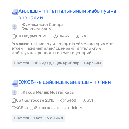
Ағылшын тілі апталығының жабылуына
сценарий
Жумажанова Динара
Бакытжановна
04 Наурыз 2020
14492
174
Ағылшын тілі пәні мұғалімдерінің ұйымдастыруымен
өткен "Ғажайып алаң" сценраийі апталықтың
жабылуына арналған керемет сценарий.
Шет тілі
Ойындар, Сценарийлер
Барлығы
ОЖСБ-ға дайындық ағылшын тілінен
Жақсы Мөлдір Исатайқызы
03 Желтоқсан 2018
13468
351
ОЖСБ-ға дайындық ағылшын тілінен
Шет тілі
Тест
9 сынып