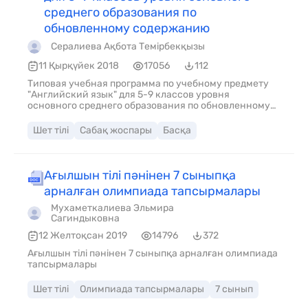
среднего образования по
обновленному содержанию
Сералиева Ақбота Темірбекқызы
11 Қырқүйек 2018
17056
112
Типовая учебная программа по учебному предмету
"Английский язык" для 5-9 классов уровня
основного среднего образования по обновленному
содержанию
Шет тілі
Сабақ жоспары
Басқа
Ағылшын тілі пәнінен 7 сыныпқа
арналған олимпиада тапсырмалары
Мухаметкалиева Эльмира
Сагиндыковна
12 Желтоқсан 2019
14796
372
Ағылшын тілі пәнінен 7 сыныпқа арналған олимпиада
тапсырмалары
Шет тілі
Олимпиада тапсырмалары
7 сынып