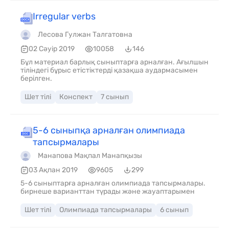
Irregular verbs
Лесова Гулжан Талгатовна
02 Сәуір 2019
10058
146
Бұл материал барлық сыныптарға арналған. Ағылшын
тіліндегі бұрыс етістіктерді қазақша аудармасымен
берілген.
Шет тілі
Конспект
7 сынып
5-6 сыныпқа арналған олимпиада
тапсырмалары
Манапова Мақпал Манапқызы
03 Ақпан 2019
9605
299
5-6 сыныптарға арналған олимпиада тапсырмалары.
бирнеше варианттан түрады және жауаптарымен
Шет тілі
Олимпиада тапсырмалары
6 сынып