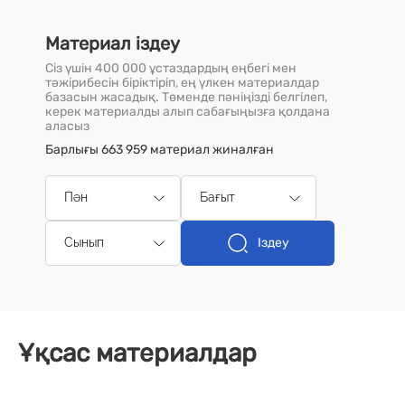
Материал іздеу
Сіз үшін 400 000 ұстаздардың еңбегі мен
тәжірибесін біріктіріп, ең үлкен материалдар
базасын жасадық. Төменде пәніңізді белгілеп,
керек материалды алып сабағыңызға қолдана
аласыз
Барлығы 663 959 материал жиналған
Пән
Бағыт
Іздеу
Сынып
Ұқсас материалдар