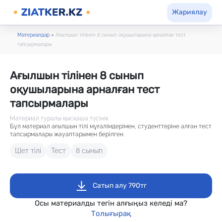
Жариялау
Материалдар
●
Ағылшын тілінен 8 сынып оқушыларына арналған тест
тапсырмалары
Ағылшын тілінен 8 сынып
оқушыларына арналған тест
тапсырмалары
Материал туралы қысқаша түсінік
Бұл материал ағылшын тілі мұғалімдерімен, студенттеріне алған тест
тапсырмалары жауаптарымен берілген.
Шет тілі
Тест
8 сынып
Сатып алу 790тг
Осы материалды тегін алғыңыз келеді ма?
Толығырақ