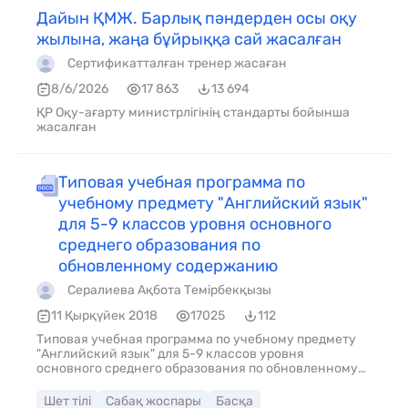
Дайын ҚМЖ. Барлық пәндерден осы оқу
жылына, жаңа бұйрыққа сай жасалған
Сертификатталған тренер жасаған
8/6/2026
17 863
13 694
ҚР Оқу-ағарту министрлігінің стандарты бойынша
жасалған
Типовая учебная программа по
учебному предмету "Английский язык"
для 5-9 классов уровня основного
среднего образования по
обновленному содержанию
Сералиева Ақбота Темірбекқызы
11 Қырқүйек 2018
17025
112
Типовая учебная программа по учебному предмету
"Английский язык" для 5-9 классов уровня
основного среднего образования по обновленному
содержанию
Шет тілі
Сабақ жоспары
Басқа