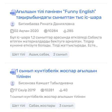
Ағылшын тілі пәнінен "Funny English"
тақырыбындагы сыныптан тыс іс-шара
Бигимбаева Рината Данияловна
02 Ақпан 2020
10284
285
Бұл іс-шара 1,2 сыныптар арасында өткізіледі.Сабақта
өтілген материалдарды бекітуге арналған. Тілдер
кунине өткізуге болады. Тілді жаттықтырады. Есте
сақтау қабілетін, қызығушылығын
дамытады.жаңартылған бағдарламаға сай
Шет тілі
Ашық сабақ
2 сынып
құрастырылған.
1 сынып күнтізбелік жоспар ағылшын
тілінен
Бисенова Камшат Табылдиевна
17 Сәуір 2019
10281
40
1 сынып күнтізбелік жоспар ағылшын тілінен
Шет тілі
Сабақ жоспары
3 сынып