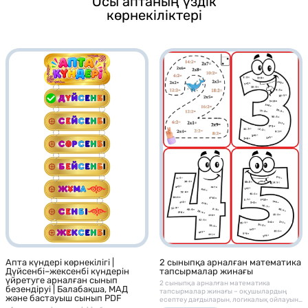
Осы аптаның үздік
көрнекіліктері
2 сыныпқа арналған математика
Апта күндері көрнекілігі |
тапсырмалар жинағы
Дүйсенбі–жексенбі күндерін
үйретуге арналған сынып
2 сыныпқа арналған математика
безендіруі | Балабақша, МАД
тапсырмалар жинағы – оқушылардың
және бастауыш сынып PDF
есептеу дағдыларын, логикалық ойлауын