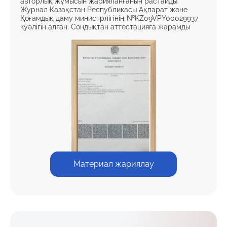
авторлық жұмысын жарияланғанын растайды.
Журнал Қазақстан Республикасы Ақпарат және
Қоғамдық даму министрлігінің №KZ09VPY00029937
куәлігін алған. Сондықтан аттестацияға жарамды
Материал жариялау