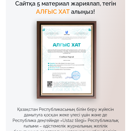
Сайтқа 5 материал жариялап, тегін
АЛҒЫС ХАТ
алыңыз!
Қазақстан Республикасының білім беру жүйесін
дамытуға қосқан жеке үлесі үшін және де
Республика деңгейінде «Ustaz tilegi» Республикалық
ғылыми – әдістемелік журналының желілік