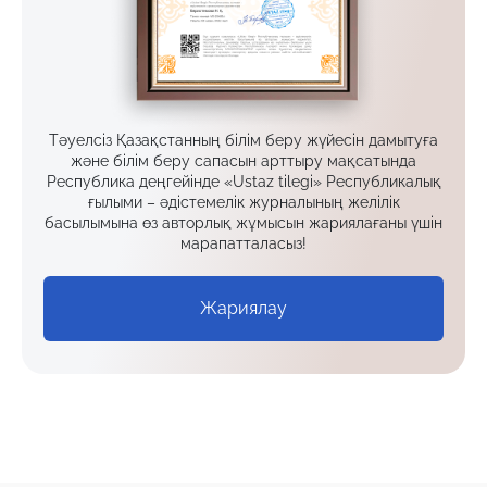
Тәуелсіз Қазақстанның білім беру жүйесін дамытуға
және білім беру сапасын арттыру мақсатында
Республика деңгейінде «Ustaz tilegi» Республикалық
ғылыми – әдістемелік журналының желілік
басылымына өз авторлық жұмысын жариялағаны үшін
марапатталасыз!
Жариялау