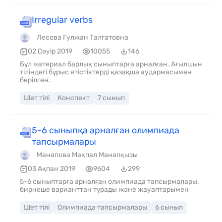
Irregular verbs
Лесова Гулжан Талгатовна
02 Сәуір 2019
10055
146
Бұл материал барлық сыныптарға арналған. Ағылшын
тіліндегі бұрыс етістіктерді қазақша аудармасымен
берілген.
Шет тілі
Конспект
7 сынып
5-6 сыныпқа арналған олимпиада
тапсырмалары
Манапова Мақпал Манапқызы
03 Ақпан 2019
9604
299
5-6 сыныптарға арналған олимпиада тапсырмалары.
бирнеше варианттан түрады және жауаптарымен
Шет тілі
Олимпиада тапсырмалары
6 сынып