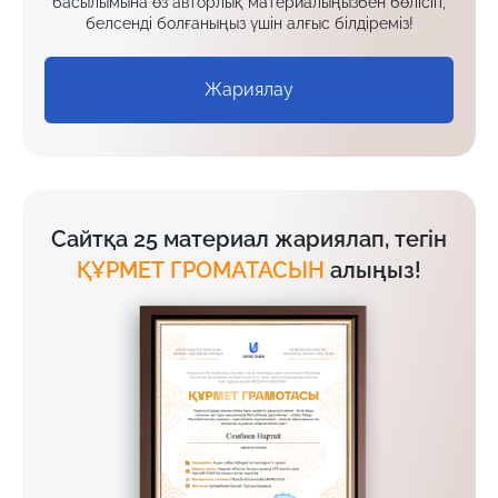
басылымына өз авторлық материалыңызбен бөлісіп,
белсенді болғаныңыз үшін алғыс білдіреміз!
Жариялау
Сайтқа 25 материал жариялап, тегін
ҚҰРМЕТ ГРОМАТАСЫН
алыңыз!