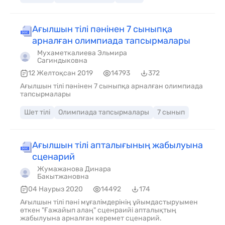
Ағылшын тілі пәнінен 7 сыныпқа
арналған олимпиада тапсырмалары
Мухаметкалиева Эльмира
Сагиндыковна
12 Желтоқсан 2019
14793
372
Ағылшын тілі пәнінен 7 сыныпқа арналған олимпиада
тапсырмалары
Шет тілі
Олимпиада тапсырмалары
7 сынып
Ағылшын тілі апталығының жабылуына
сценарий
Жумажанова Динара
Бакытжановна
04 Наурыз 2020
14492
174
Ағылшын тілі пәні мұғалімдерінің ұйымдастыруымен
өткен "Ғажайып алаң" сценраийі апталықтың
жабылуына арналған керемет сценарий.