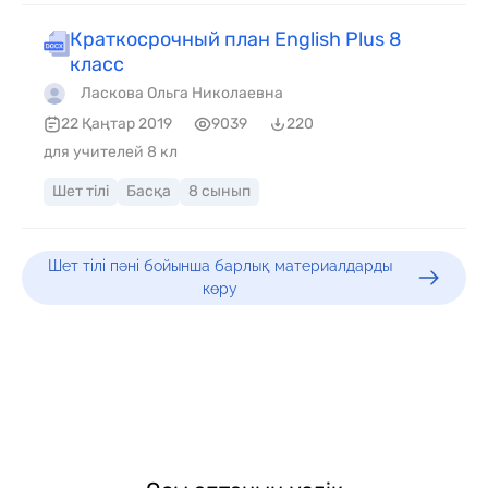
Краткосрочный план English Plus 8
класс
Ласкова Ольга Николаевна
22 Қаңтар 2019
9039
220
для учителей 8 кл
Шет тілі
Басқа
8 сынып
Шет тілі пәні бойынша барлық материалдарды
көру