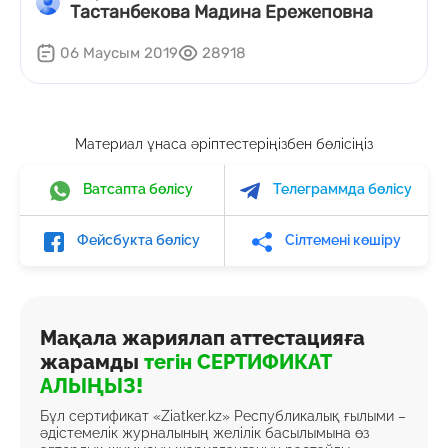
Тастанбекова Мадина Ережеповна
06 Маусым 2019
28918
Материал ұнаса әріптестеріңізбен бөлісіңіз
Ватсапта бөлісу
Телеграммда бөлісу
Фейсбукта бөлісу
Сілтемені көшіру
Мақала жариялап аттестацияға
жарамды
тегін СЕРТИФИКАТ
АЛЫҢЫЗ!
Бұл сертификат «Ziatker.kz» Республикалық ғылыми –
әдістемелік журналының желілік басылымына өз