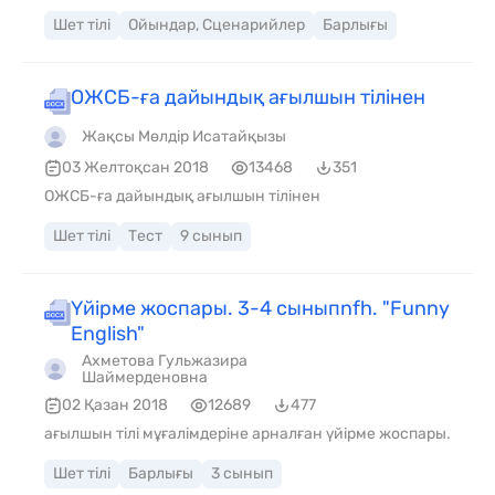
Шет тілі
Ойындар, Сценарийлер
Барлығы
ОЖСБ-ға дайындық ағылшын тілінен
Жақсы Мөлдір Исатайқызы
03 Желтоқсан 2018
13468
351
ОЖСБ-ға дайындық ағылшын тілінен
Шет тілі
Тест
9 сынып
Үйірме жоспары. 3-4 сыныпnfh. "Funny
English"
Ахметова Гульжазира
Шаймерденовна
02 Қазан 2018
12689
477
ағылшын тілі мұғалімдеріне арналған үйірме жоспары.
Шет тілі
Барлығы
3 сынып