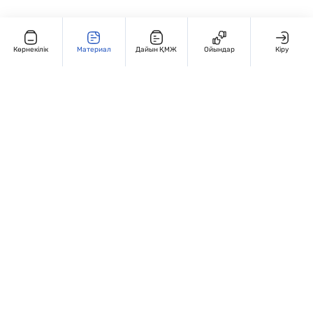
Көрнекілік
Материал
Дайын ҚМЖ
Ойындар
Кіру
Редакциямен байланыс
+7 707 770 3131
Жұмыс кестесі: Дүйсенбі – жұма, 9:00 – 18:00
Мекенжай:
Қазақстан, Алматы, Гоголья 86. 4 этаж, 406-кабинет
Сведения об организации
Сайт Peaksoft веб-студиясында жасалған - Peaksoft.kz
Политика конфиденциальности