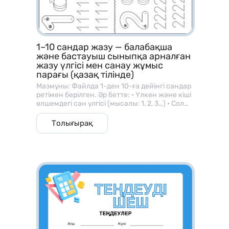
1–10 сандар жазу — балабақша
және бастауыш сыныпқа арналған
жазу үлгісі мен санау жұмыс
парағы (қазақ тілінде)
Мазмұны: Файлда 1-ден 10-ға дейінгі сандар
ретімен берілген. Әр бетте: • Үлкен және кіші
өлшемдегі сан үлгісі (мысалы: 1, 2, 3…) • Сол
санға сәйкес зат суреттері (алма, шар, гүл
және т.б.) • Балаларға арналған жазу
Толығырақ
сызықтары, яғни сызық бойымен сандарды
бастырып жазу тапсырмалары бар. ⸻ 🎯
Мақсаты: • Баланың саусақ моторикасын
дамыту; • Сандарды дұрыс жазу бағытын
үйрету; • Сан мен мөлшер ұғымын
байланыстыру; • Санау және көру арқылы
есте сақтау қабілетін жетілдіру.