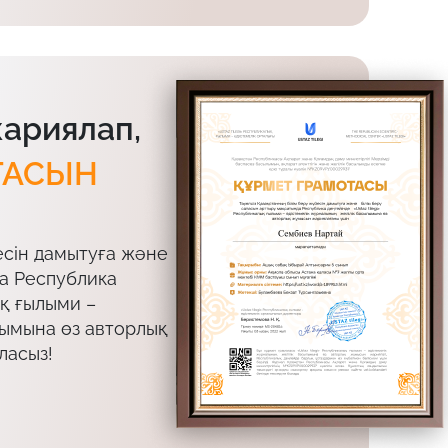
жариялап,
ТАСЫН
есін дамытуға және
да Республика
ық ғылыми –
лымына өз авторлық
ласыз!