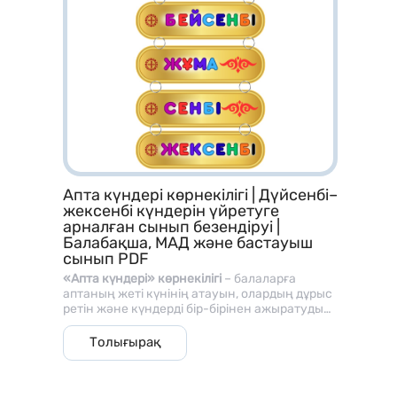
Апта күндері көрнекілігі | Дүйсенбі–
жексенбі күндерін үйретуге
арналған сынып безендіруі |
Балабақша, МАД және бастауыш
сынып PDF
«Апта күндері» көрнекілігі
– балаларға
аптаның жеті күнінің атауын, олардың дұрыс
ретін және күндерді бір-бірінен ажыратуды
үйретуге арналған түрлі-түсті дидактикалық
Апта күндері.pdf
материал. Жинақта
дүйсенбі, сейсенбі,
Толығырақ
сәрсенбі, бейсенбі, жұма, сенбі және
Көрнекілік алтын түсті фонда, ашық әрі
жексенбі
күндерінің барлығы жеке-жеке
әртүрлі түстермен жазылған ірі әріптермен
көрсетілген.