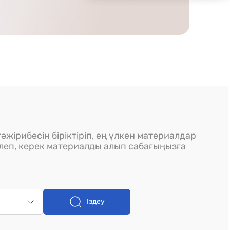
әжірибесін біріктіріп, ең үлкен материалдар
ілеп, керек материалды алып сабағыңызға
Іздеу