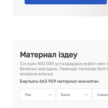
Материал іздеу
Сіз үшін 400 000 ұстаздардың еңбегі мен т
базасын жасадық. Төменде пәніңізді белг
қолдана аласыз
Барлығы 663 959 материал жиналған
Пән
Бағыт
Сынып