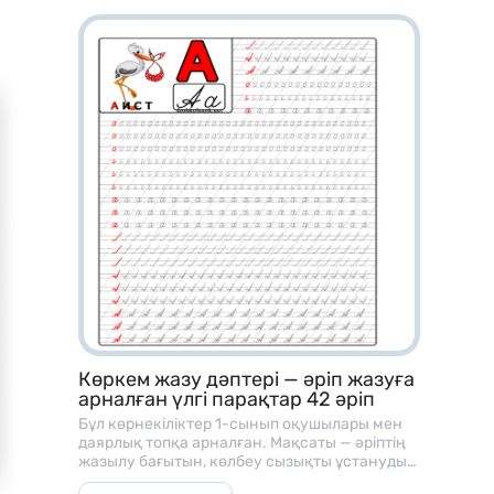
– Топтық / жұптық жұмысқа
– Жеке карточка ретінде
– Қайталау сабақтарында
– БЖБ / ТЖБ дайынм алдында дайындыққа
– Үй тапсырмасы ретінде
– Ойын форматында оқытуға
Көркем жазу дәптері — әріп жазуға
арналған үлгі парақтар 42 әріп
Бұл көрнекіліктер 1-сынып оқушылары мен
даярлық топқа арналған. Мақсаты — әріптің
жазылу бағытын, көлбеу сызықты ұстануды
және әріп байланысын үйрету