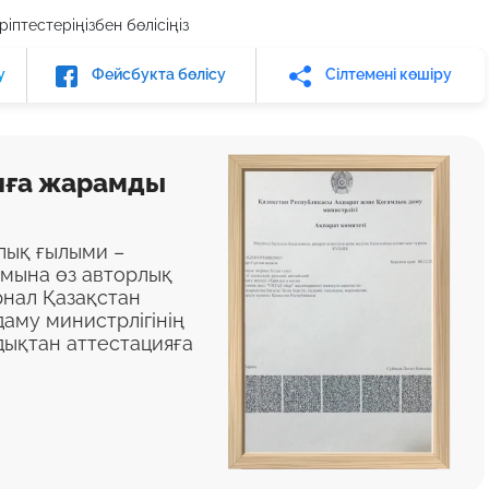
іптестеріңізбен бөлісіңіз
у
Фейсбукта бөлісу
Сілтемені көшіру
яға жарамды
алық ғылыми –
ымына өз авторлық
нал Қазақстан
аму министрлігінің
дықтан аттестацияға