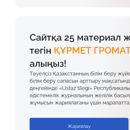
Сайтқа 25 материал 
тегін
ҚҰРМЕТ ГРОМА
алыңыз!
Тәуелсіз Қазақстанның білім беру жүй
білім беру сапасын арттыру мақсатын
деңгейінде «Ustaz tilegi» Республикал
әдістемелік журналының желілік басы
жұмысын жариялағаны үшін марапатта
Жариялау