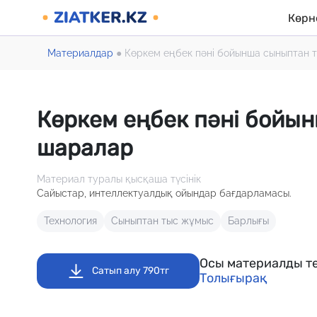
Көрн
Материалдар
●
Көркем еңбек пәні бойынша сыныптан 
Көркем еңбек пәні бойын
шаралар
Материал туралы қысқаша түсінік
Сайыстар, интеллектуалдық ойындар бағдарламасы.
Технология
Сыныптан тыс жұмыс
Барлығы
Осы материалды те
Сатып алу 790тг
Толығырақ