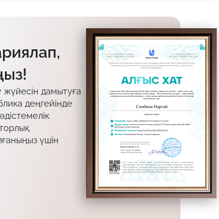
ариялап,
ыз!
у жүйесін дамытуға
блика деңгейінде
 әдістемелік
вторлық
лғаныңыз үшін