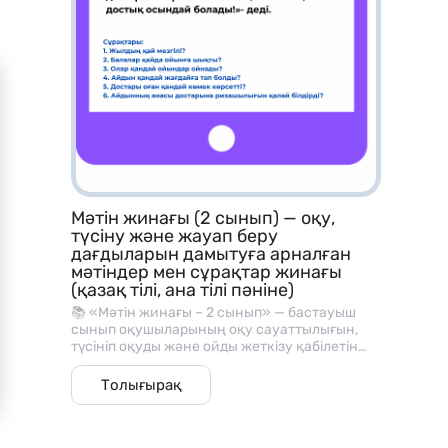
тапсырмалары
– Рим цифрларын үйрену карточкалары
– Периметр табу тапсырмалары
– Теңдеулерді шешу жаттығулары
– Көбейту кестесі материалдары
– Ондық және бірлікке жіктеу тапсырмалары
– Қосу, азайту аралас есептер
Мәтін жинағы (2 сынып) — оқу,
түсіну және жауап беру
– Геометриялық фигуралармен жұмыс
дағдыларын дамытуға арналған
мәтіндер мен сұрақтар жинағы
– Уақытты анықтау тапсырмалары
(қазақ тілі, ана тілі пәніне)
📚 «Мәтін жинағы – 2 сынып» — бастауыш
сынып оқушыларының оқу сауаттылығын,
түсініп оқуды және ойды жеткізу қабілетін
дамытуға арналған әдістемелік материал.
Қалай қолданамыз?
Бұл жинақ әр мәтіннен кейін берілген
Толығырақ
түсінуге арналған сұрақтармен, оқу және
сөйлеу дағдыларын жетілдіруге көмектеседі.
– Математика сабағында көрнекілік ретінде