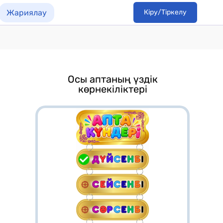
Жариялау
Кіру/Тіркелу
Осы аптаның үздік
көрнекіліктері