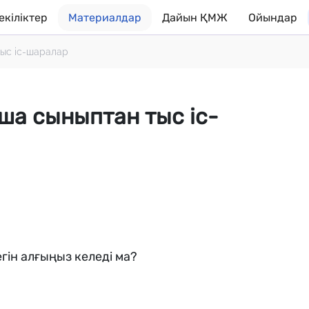
екіліктер
Материалдар
Дайын ҚМЖ
Ойындар
тыс іс-шаралар
ша сыныптан тыс іс-
гін алғыңыз келеді ма?