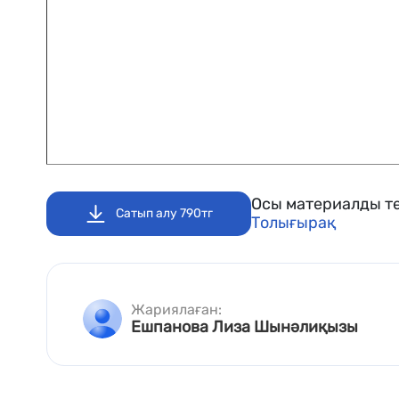
Осы материалды те
Сатып алу 790тг
Толығырақ
Жариялаған:
Ешпанова Лиза Шынәлиқызы