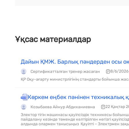
Ұқсас материалдар
Дайын ҚМЖ. Барлық пәндерден осы оқ
8/6/2026
Сертификатталған тренер жасаған
ҚР Оқу-ағарту министрлігінің стандарты бойынша жас
Көркем еңбек пәнінен техникалық қ
22 Қаңтар 2
Козыбаева Айнур Абдиханиевна
Электор тігін машинасы қауіпсіздік техникесы бойынша негізгі нұсұқаулықтар Осы электротехникалық құрылғыны
пайдалану кезінде төменде келтірілген негізгі қауіпсіздік шараларын сақтау қажет. Тігін машинасымен жұмыс істеу
алдында олармен танысыңыз Қауіпті – Электрмен зақымдану тәуекелін төмендету үшін : 1 . Еш у
машинасын қосулы қалыпта назарсыз қалдырмаңыз. Машинамен жұмыс аяқталғаннан кейін және оны тазалау