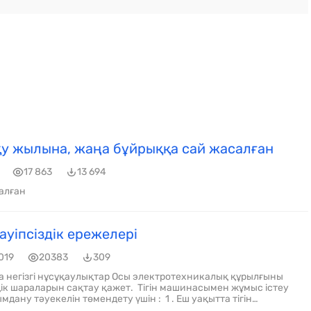
у жылына, жаңа бұйрыққа сай жасалған
17 863
13 694
алған
ауіпсіздік ережелері
019
20383
309
ақытта тігін