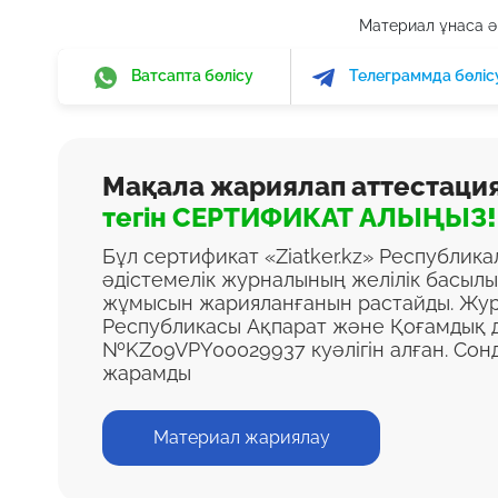
Материал ұнаса әр
Ватсапта бөлісу
Телеграммда бөліс
Мақала жариялап аттестаци
тегін СЕРТИФИКАТ АЛЫҢЫЗ!
Бұл сертификат «Ziatker.kz» Республик
әдістемелік журналының желілік басыл
жұмысын жарияланғанын растайды. Жур
Республикасы Ақпарат және Қоғамдық д
№KZ09VPY00029937 куәлігін алған. Сон
жарамды
Материал жариялау