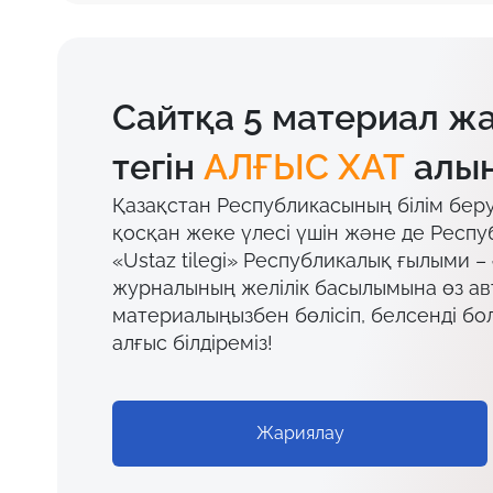
Сайтқа 5 материал ж
тегін
АЛҒЫС ХАТ
алың
Қазақстан Республикасының білім бер
қосқан жеке үлесі үшін және де Респу
«Ustaz tilegi» Республикалық ғылыми –
журналының желілік басылымына өз а
материалыңызбен бөлісіп, белсенді бо
алғыс білдіреміз!
Жариялау