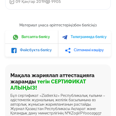
09 Қаңтар 2019
9905
Материал ұнаса әріптестеріңізбен бөлісіңіз
Ватсапта бөлісу
Телеграммда бөлісу
Фейсбукта бөлісу
Сілтемені көшіру
Мақала жариялап аттестацияға
жарамды
тегін СЕРТИФИКАТ
АЛЫҢЫЗ!
Бұл сертификат «Ziatker.kz» Республикалық ғылыми –
әдістемелік журналының желілік басылымына өз
авторлық жұмысын жарияланғанын растайды.
Журнал Қазақстан Республикасы Ақпарат және
Қоғамдық даму министрлігінің №KZ09VPY00029937