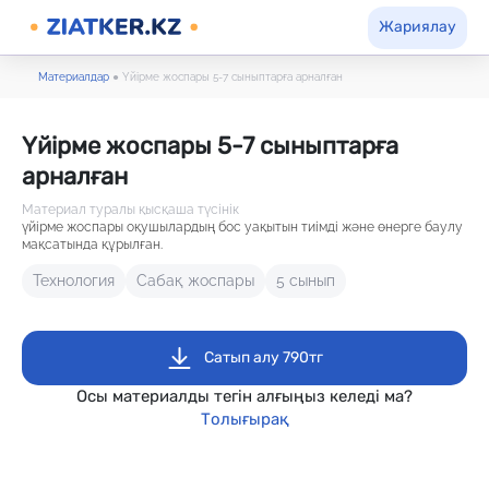
Жариялау
Материалдар
●
Үйірме жоспары 5-7 сыныптарға арналған
Үйірме жоспары 5-7 сыныптарға
арналған
Материал туралы қысқаша түсінік
үйірме жоспары оқушылардың бос уақытын тиімді және өнерге баулу
мақсатында құрылған.
Технология
Сабақ жоспары
5 сынып
Сатып алу 790тг
Осы материалды тегін алғыңыз келеді ма?
Толығырақ