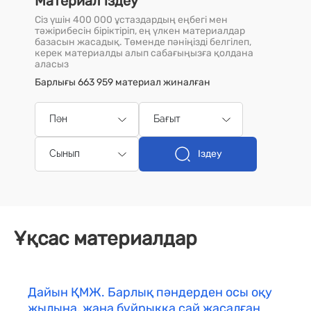
Материал іздеу
Сіз үшін 400 000 ұстаздардың еңбегі мен
тәжірибесін біріктіріп, ең үлкен материалдар
базасын жасадық. Төменде пәніңізді белгілеп,
керек материалды алып сабағыңызға қолдана
аласыз
Барлығы 663 959 материал жиналған
Пән
Бағыт
Іздеу
Сынып
Ұқсас материалдар
Дайын ҚМЖ. Барлық пәндерден осы оқу
жылына, жаңа бұйрыққа сай жасалған