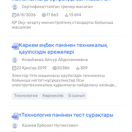
Сертификатталған тренер жасаған
8/8/2026
17 863
13 694
ҚР Оқу-ағарту министрлігінің стандарты бойынша
жасалған
Көркем еңбек пәнінен техникалық
қауіпсіздік ережелері
Козыбаева Айнур Абдиханиевна
22 Қаңтар 2019
20386
309
Электор тігін машинасы қауіпсіздік техникесы
бойынша негізгі нұсұқаулықтар Осы
электротехникалық құрылғыны пайдалану кезінде
төменде келтірілген негізгі қауіпсіздік шараларын
сақтау қажет. Тігін машинасымен жұмыс істеу
Технология
Көрнекілік
5 сынып
алдында олармен танысыңыз Қауіпті – Электрмен
зақымдану тәуекелін төмендету үшін : 1 . Еш уақытта
тігін машинасын қосулы қалыпта назарсыз
қалдырмаңыз. Машинамен жұмыс аяқталғаннан
тТехнология пәнінен тест сұрақтары
кейін және оны тазалау алдында штепсельді электр
розеткасынан дереу ажыратыңыз. Назар аударыңыз-
Казиев Ерболат Нугметович
Жұмыс істейтіндерге өрт, электор тоғынан