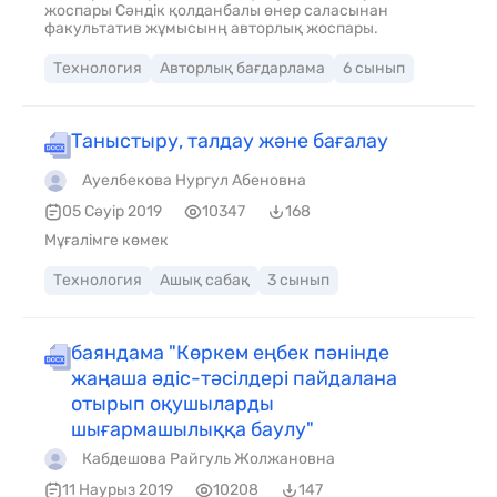
жоспары Сәндік қолданбалы өнер саласынан
факультатив жұмысынң авторлық жоспары.
Технология
Авторлық бағдарлама
6 сынып
Таныстыру, талдау және бағалау
Ауелбекова Нургул Абеновна
05 Сәуір 2019
10347
168
Мұғалімге көмек
Технология
Ашық сабақ
3 сынып
баяндама "Көркем еңбек пәнінде
жаңаша әдіс-тәсілдері пайдалана
отырып оқушыларды
шығармашылыққа баулу"
Кабдешова Райгуль Жолжановна
11 Наурыз 2019
10208
147