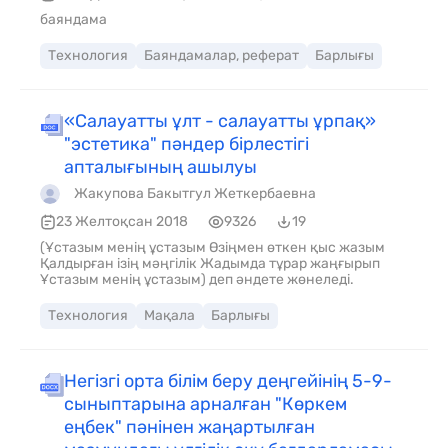
баяндама
Технология
Баяндамалар, реферат
Барлығы
«Салауатты ұлт - салауатты ұрпақ»
"эстетика" пәндер бірлестігі
апталығының ашылуы
Жакупова Бакытгул Жеткербаевна
23 Желтоқсан 2018
9326
19
(Ұстазым менің ұстазым Өзіңмен өткен қыс жазым
Қалдырған ізің мәңгілік Жадымда тұрар жаңғырып
Ұстазым менің ұстазым) деп әндете жөнеледі.
Технология
Мақала
Барлығы
Негізгі орта білім беру деңгейінің 5-9-
сыныптарына арналған "Көркем
еңбек" пәнінен жаңартылған