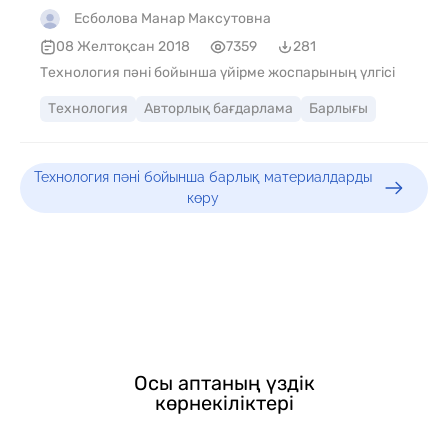
Есболова Манар Максутовна
08 Желтоқсан 2018
7359
281
Технология пәні бойынша үйірме жоспарының үлгісі
Технология
Авторлық бағдарлама
Барлығы
Технология пәні бойынша барлық материалдарды
көру
Осы аптаның үздік
көрнекіліктері