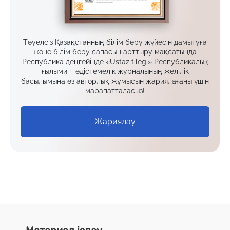
Тәуелсіз Қазақстанның білім беру жүйесін дамытуға
және білім беру сапасын арттыру мақсатында
Республика деңгейінде «Ustaz tilegi» Республикалық
ғылыми – әдістемелік журналының желілік
басылымына өз авторлық жұмысын жариялағаны үшін
марапатталасыз!
Жариялау