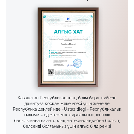
Қазақстан Республикасының білім беру жүйесін
дамытуға қосқан жеке үлесі үшін және де
Республика деңгейінде «Ustaz tilegi» Республикалық
ғылыми – әдістемелік журналының желілік
басылымына өз авторлық материалыңызбен бөлісіп,
белсенді болғаныңыз үшін алғыс білдіреміз!