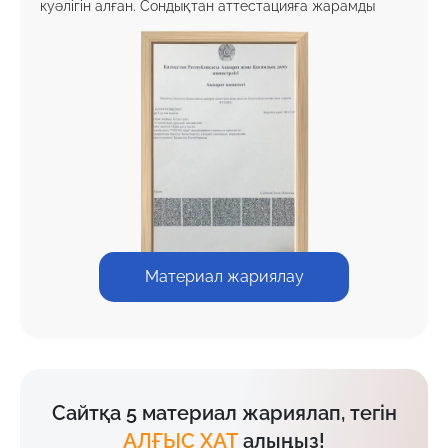
куәлігін алған. Сондықтан аттестацияға жарамды
Материал жариялау
Сайтқа 5 материал жариялап, тегін
АЛҒЫС ХАТ
алыңыз!