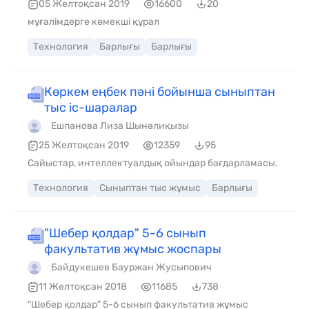
зақымдану және жарақаттану тәуекелін төмендету
05 Желтоқсан 2019
16600
20
үшін: 1. Машинаны ойыншық ретінде қолдануға
мұғалімдерге көмекші құрал
рұқсат етілмейді .
Технология
Барлығы
Барлығы
Көркем еңбек пәні бойынша сыныптан
тыс іс-шаралар
Ешпанова Лиза Шынәлиқызы
25 Желтоқсан 2019
12359
95
Сайыстар, интеллектуалдық ойындар бағдарламасы.
Технология
Сыныптан тыс жұмыс
Барлығы
"Шебер қолдар" 5-6 сынып
факультатив жұмыс жоспары
Байдукешев Бауржан Жусыпович
11 Желтоқсан 2018
11685
738
"Шебер қолдар" 5-6 сынып факультатив жұмыс