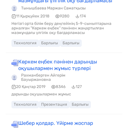
мазмұндағы үлгілік оқу бағдарламасы
Тынышбаева Маржан Саматқызы
11 Қырқүйек 2018
9280
174
Негізгі орта білім беру деңгейінің 5-9-сыныптарына
арналған "Көркем еңбек" пәнінен жаңартылған
мазмұндағы үлгілік оқу бағдарламасы
Технология
Барлығы
Барлығы
Көркем еңбек пәнінен дарынды
оқушылармен жұмыс түрлері
Рахманберген Айгерім
Бауыржановна
20 Қаңтар 2019
8346
127
дарынды оқушылармен жұмыс
Технология
Презентация
Барлығы
Шебер қолдар. Үйірме жоспар