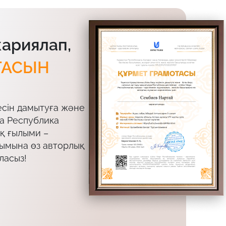
жариялап,
ТАСЫН
есін дамытуға және
да Республика
ық ғылыми –
лымына өз авторлық
ласыз!