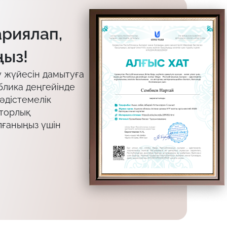
ариялап,
ыз!
у жүйесін дамытуға
блика деңгейінде
 әдістемелік
вторлық
лғаныңыз үшін