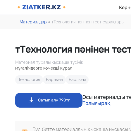
Көрн
Материалдар
●
тТехнология пәнінен тест сұрақтары
тТехнология пәнінен тес
Материал туралы қысқаша түсінік
мұғалімдерге көмекші құрал
Технология
Барлығы
Барлығы
Осы материалды те
Сатып алу 790тг
Толығырақ
Бұл бетте материалдың қысқаша нұсқасы 