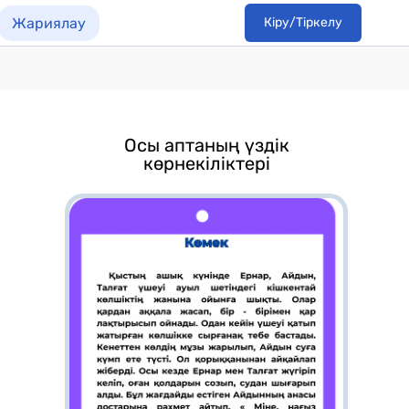
Жариялау
Кіру/Тіркелу
Осы аптаның үздік
көрнекіліктері