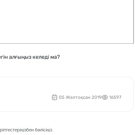
гін алғыңыз келеді ма?
05 Желтоқсан 2019
16597
іптестеріңізбен бөлісіңіз