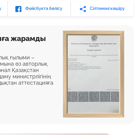
у
Фейсбукта бөлісу
Сілтемені көшіру
яға жарамды
алық ғылыми –
ымына өз авторлық
нал Қазақстан
аму министрлігінің
дықтан аттестацияға