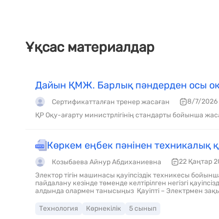
Ұқсас материалдар
Дайын ҚМЖ. Барлық пәндерден осы оқ
8/7/2026
Сертификатталған тренер жасаған
ҚР Оқу-ағарту министрлігінің стандарты бойынша жас
Көркем еңбек пәнінен техникалық қ
22 Қаңтар 2
Козыбаева Айнур Абдиханиевна
Электор тігін машинасы қауіпсіздік техникесы бойынша негізгі нұсұқаулықтар Осы электротехникалық құрылғыны
пайдалану кезінде төменде келтірілген негізгі қауіпсіздік шараларын сақтау қажет. Тігін машинасымен жұмыс істеу
алдында олармен танысыңыз Қауіпті – Электрмен зақымдану тәуекелін төмендету үшін : 1 . Еш у
машинасын қосулы қалыпта назарсыз қалдырмаңыз. Машинамен жұмыс аяқталғаннан кейін және оны тазалау
алдында штепсельді электр розеткасынан дереу ажыратыңыз. Назар аударыңыз- Жұмыс істейтіндерге өрт, электор
Технология
Көрнекілік
5 сынып
тоғынан зақымдану және жарақаттану тәуекелін төмендету үшін: 1. Машинаны ойыншық ретінде қолдануға рұқсат