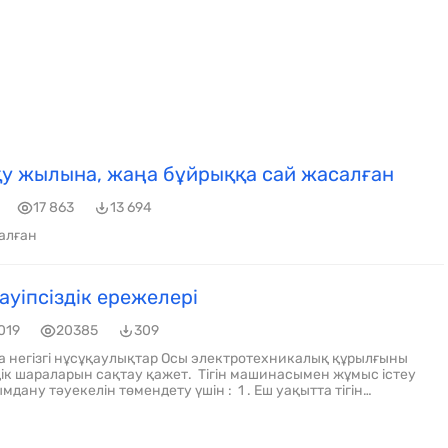
у жылына, жаңа бұйрыққа сай жасалған
17 863
13 694
алған
ауіпсіздік ережелері
019
20385
309
ақытта тігін