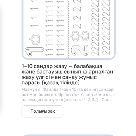
тапсырмалары
– Рим цифрларын үйрену карточкалары
– Периметр табу тапсырмалары
– Теңдеулерді шешу жаттығулары
– Көбейту кестесі материалдары
– Ондық және бірлікке жіктеу тапсырмалары
– Қосу, азайту аралас есептер
1–10 сандар жазу — балабақша
және бастауыш сыныпқа арналған
– Геометриялық фигуралармен жұмыс
жазу үлгісі мен санау жұмыс
парағы (қазақ тілінде)
– Уақытты анықтау тапсырмалары
Мазмұны: Файлда 1-ден 10-ға дейінгі сандар
ретімен берілген. Әр бетте: • Үлкен және кіші
өлшемдегі сан үлгісі (мысалы: 1, 2, 3…) • Сол
санға сәйкес зат суреттері (алма, шар, гүл
және т.б.) • Балаларға арналған жазу
Толығырақ
Қалай қолданамыз?
сызықтары, яғни сызық бойымен сандарды
бастырып жазу тапсырмалары бар. ⸻ 🎯
Мақсаты: • Баланың саусақ моторикасын
дамыту; • Сандарды дұрыс жазу бағытын
– Математика сабағында көрнекілік ретінде
үйрету; • Сан мен мөлшер ұғымын