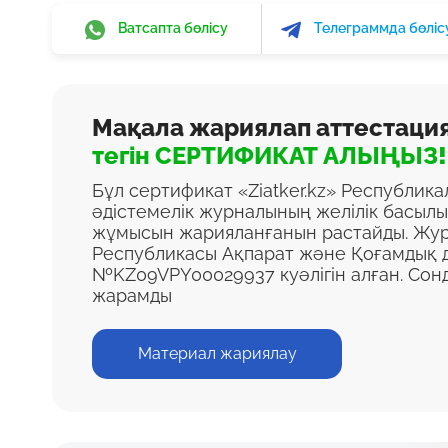
Ватсапта бөлісу
Телеграммда бөліс
Мақала жариялап аттестаци
тегін СЕРТИФИКАТ АЛЫҢЫЗ!
Бұл сертификат «Ziatker.kz» Республик
әдістемелік журналының желілік басыл
жұмысын жарияланғанын растайды. Жур
Республикасы Ақпарат және Қоғамдық д
№KZ09VPY00029937 куәлігін алған. Сон
жарамды
Материал жариялау