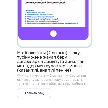
Мәтін жинағы (2 сынып) — оқу,
түсіну және жауап беру
дағдыларын дамытуға арналған
мәтіндер мен сұрақтар жинағы
(қазақ тілі, ана тілі пәніне)
📚 «Мәтін жинағы – 2 сынып» — бастауыш
сынып оқушыларының оқу сауаттылығын,
түсініп оқуды және ойды жеткізу қабілетін
дамытуға арналған әдістемелік материал.
Бұл жинақ әр мәтіннен кейін берілген
Толығырақ
түсінуге арналған сұрақтармен, оқу және
сөйлеу дағдыларын жетілдіруге көмектеседі.