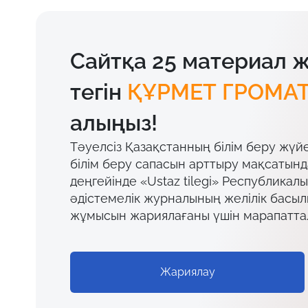
Сайтқа 25 материал 
тегін
ҚҰРМЕТ ГРОМА
алыңыз!
Тәуелсіз Қазақстанның білім беру жүй
білім беру сапасын арттыру мақсатын
деңгейінде «Ustaz tilegi» Республикал
әдістемелік журналының желілік басы
жұмысын жариялағаны үшін марапатта
Жариялау