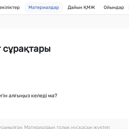
екіліктер
Материалдар
Дайын ҚМЖ
Ойындар
т сұрақтары
гін алғыңыз келеді ма?
ұсынылған. Материалдың толық нұсқасын жүктеп