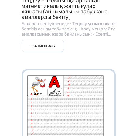
Теңдеу – 1-сыныпқа арналған
математикалық жаттығулар
жинағы (айнымалыны табу және
амалдарды бекіту)
Балалар нені үйренеді: • Теңдеу ұғымын және
белгісіз санды табу тәсілін; • Қосу мен азайту
амалдарының өзара байланысын; • Есепті
дұрыс құрастыру және шешуді; • Зейін,
логикалық және аналитикалық ойлауды
Толығырақ
дамытады. ⸻ 🧑‍🏫 Қалай қолдануға
болады: • 1-сынып математика сабақтарында
және үй тапсырмасы ретінде; • “Теңдеу
шешу”, “Белгісіз санды тап”, “Қосу мен азайту
байланысы” тақырыптарында; • Жеке және
топтық жұмыс түрінде: ✏️ “Х мәнін тап”, 🔢
“Кім тез шешеді?”, 💡 “Қате тап!” жаттығулары;
• Қайталау және бақылау сабақтарында
қолдануға ыңғайлы.