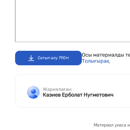
Осы материалды те
Сатып алу 790тг
Толығырақ
Жариялаған:
Казиев Ерболат Нугметович
Материал ұнаса әр