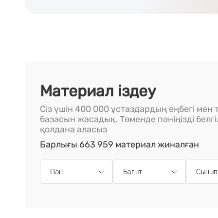
Материал іздеу
Сіз үшін 400 000 ұстаздардың еңбегі мен т
базасын жасадық. Төменде пәніңізді белг
қолдана аласыз
Барлығы 663 959 материал жиналған
Пән
Бағыт
Сынып