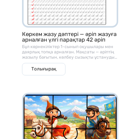
Көркем жазу дәптері — әріп жазуға
арналған үлгі парақтар 42 әріп
Бұл көрнекіліктер 1-сынып оқушылары мен
даярлық топқа арналған. Мақсаты — әріптің
жазылу бағытын, көлбеу сызықты ұстануды
және әріп байланысын үйрету
Толығырақ