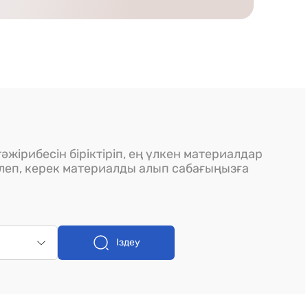
әжірибесін біріктіріп, ең үлкен материалдар
ілеп, керек материалды алып сабағыңызға
Іздеу