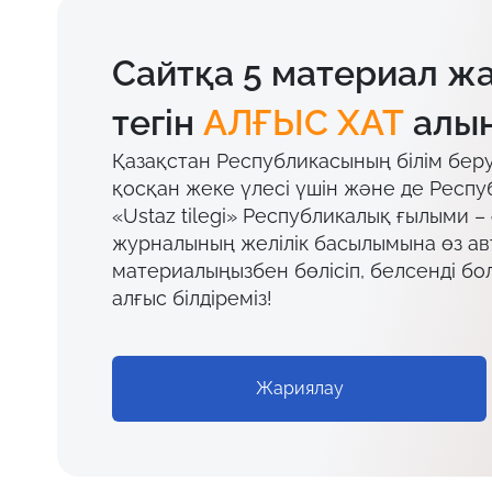
Сайтқа 5 материал ж
тегін
АЛҒЫС ХАТ
алың
Қазақстан Республикасының білім бер
қосқан жеке үлесі үшін және де Респу
«Ustaz tilegi» Республикалық ғылыми –
журналының желілік басылымына өз а
материалыңызбен бөлісіп, белсенді бо
алғыс білдіреміз!
Жариялау