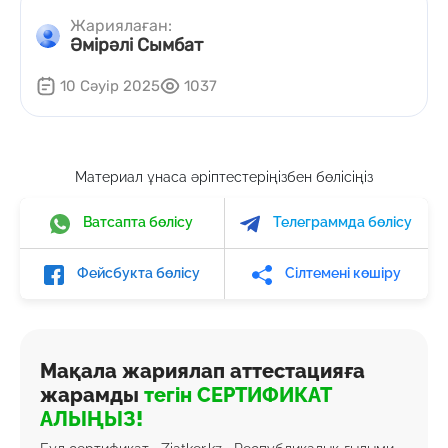
Жариялаған:
Әмірәлі Сымбат
10 Сәуір 2025
1037
Материал ұнаса әріптестеріңізбен бөлісіңіз
Ватсапта бөлісу
Телеграммда бөлісу
Фейсбукта бөлісу
Сілтемені көшіру
Мақала жариялап аттестацияға
жарамды
тегін СЕРТИФИКАТ
АЛЫҢЫЗ!