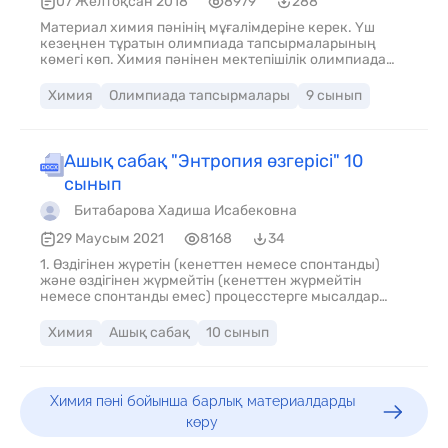
07 Желтоқсан 2018
8979
288
Материал химия пәнінің мұғалімдеріне керек. Үш
кезеңнен тұратын олимпиада тапсырмаларының
көмегі көп. Химия пәнінен мектепішілік олимпиада
ұйымдастыру кезінде оқушылардың білім деңгейлерін
анықтау және оларды сол деңгейге байланысты
Химия
Олимпиада тапсырмалары
9 сынып
орындарға бөлу үшін тапсырмалардың маңызы зор.
Олимпиаданың арқасында оқушылардың химия
пәніне деген қызығушылықтары, ізденімпаздықтары,
дербестілік, шығармашылық, қабілеттерін арттырады.
Ашық сабақ "Энтропия өзгерісі" 10
Сайысқа деген ынта - ықыластары, бір - бірімен
сынып
жарысуға деген ұмтылыстары оянады.
Битабарова Хадиша Исабековна
29 Маусым 2021
8168
34
1. Өздігінен жүретін (кенеттен немесе спонтанды)
және өздігінен жүрмейтін (кенеттен жүрмейтін
немесе спонтанды емес) процесстерге мысалдар
келтіріп, оларды анықтау; 2. Молекулалық деңгейдегі
ретсіздік өлшемі ретіндегі энтропия ұғымымен және
Химия
Ашық сабақ
10 сынып
кейбір заттардың стандартты энтропия мәндерімен
танысу; 3. Энтропия өзгерісін физикалық және
химиялық үрдістердің мысалдарын қарастыру
арқылы болжау; 4. Жүйе (химиялық реакция) мен
Химия пәні бойынша барлық материалдарды
қоршаған орта энтропияларының өзгерісін есептеу;
көру
5. Жалпы энтропияның өзгерісін есептеу;
реакцияның спонтанды жүруін анықтау.