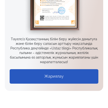
Тәуелсіз Қазақстанның білім беру жүйесін дамытуға
және білім беру сапасын арттыру мақсатында
Республика деңгейінде «Ustaz tilegi» Республикалық
ғылыми – әдістемелік журналының желілік
басылымына өз авторлық жұмысын жариялағаны үшін
марапатталасыз!
Жариялау