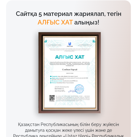
Сайтқа 5 материал жариялап, тегін
АЛҒЫС ХАТ
алыңыз!
Қазақстан Республикасының білім беру жүйесін
дамытуға қосқан жеке үлесі үшін және де
Республика деңгейінде «Ustaz tilegi» Республикалық