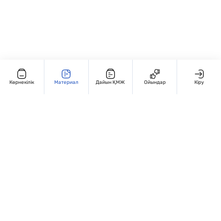
Көрнекілік
Материал
Дайын ҚМЖ
Ойындар
Кіру
Редакциямен байланыс
+7 707 770 3131
Жұмыс кестесі: Дүйсенбі – жұма, 9:00 – 18:00
Мекенжай:
Қазақстан, Алматы, Гоголья 86. 4 этаж, 406-кабинет