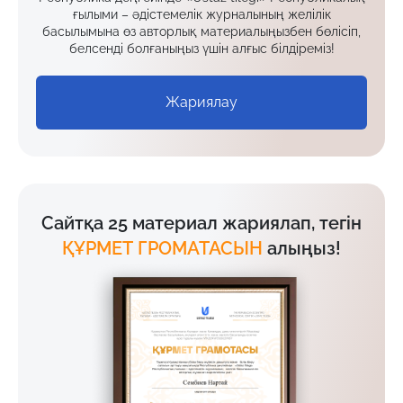
ғылыми – әдістемелік журналының желілік
басылымына өз авторлық материалыңызбен бөлісіп,
белсенді болғаныңыз үшін алғыс білдіреміз!
Жариялау
Сайтқа 25 материал жариялап, тегін
ҚҰРМЕТ ГРОМАТАСЫН
алыңыз!