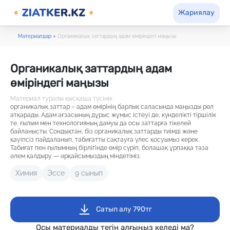
Жариялау
Материалдар
●
Органикалық заттардың адам өміріндегі маңызы
Органикалық заттардың адам
өміріндегі маңызы
Материал туралы қысқаша түсінік
органикалық заттар – адам өмірінің барлық саласында маңызды рөл
атқарады. Адам ағзасының дұрыс жұмыс істеуі де, күнделікті тіршілік
те, ғылым мен технологияның дамуы да осы заттарға тікелей
байланысты. Сондықтан, біз органикалық заттарды тиімді және
қауіпсіз пайдаланып, табиғатты сақтауға үлес қосуымыз керек.
Табиғат пен ғылымның бірлігінде өмір сүріп, болашақ ұрпаққа таза
әлем қалдыру — әрқайсымыздың міндетіміз.
Химия
Эссе
9 сынып
Сатып алу 790тг
Осы материалды тегін алғыңыз келеді ма?