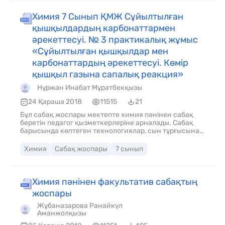
Химия 7 Сынып ҚМЖ Сұйылтылған
қышқылдардың карбонаттармен
әрекеттесуі. № 3 практикалық жұмыс
«Сұйылтылған қышқылдар мен
карбонаттардың әрекеттесуі. Көмір
қышқыл газына сапалық реакция»
Нұржан Инабат Мұратбекқызы
24 Қараша 2018
11515
21
Бұл сабақ жоспары мектепте химия пәнінен сабақ
беретін педагог қызметкерлеріне арналады. Сабақ
барысында көптеген технологиялар, сын тұрғысынан
ойлау, блум таксаномиясы, топқа бөліну және тағы
басқада көптеген әдіс тәсілдер қолданылады.. •
Химия
Сабақ жоспары
7 сынып
оқушылардың тақырып бойынша алған білімдерін
бекіту және тереңдету; • байқалған бақылауды
талқылап, алынған газдың қай газ екендігін анықтау •
көмірқышқыл газын зетханада алу әдістерін меңгерту
Химия пәнінен факультатив сабақтың
және оның қасиеттерімен танысу;
жоспары
Жұбаназарова Ранайкүл
Аманжолқызы