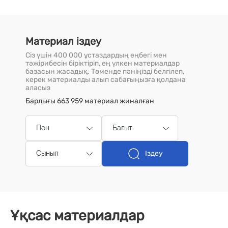
Материал іздеу
Сіз үшін 400 000 ұстаздардың еңбегі мен
тәжірибесін біріктіріп, ең үлкен материалдар
базасын жасадық. Төменде пәніңізді белгілеп,
керек материалды алып сабағыңызға қолдана
аласыз
Барлығы 663 959 материал жиналған
Пән
Бағыт
Іздеу
Сынып
Ұқсас материалдар