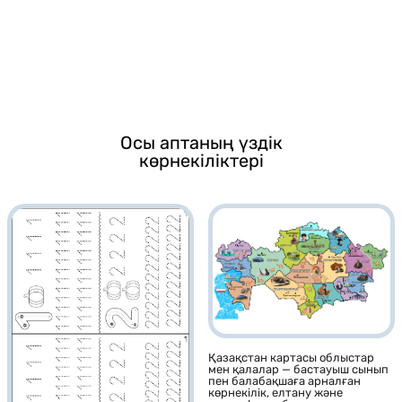
Осы аптаның үздік
көрнекіліктері
Қазақстан картасы облыстар
мен қалалар — бастауыш сынып
пен балабақшаға арналған
көрнекілік, елтану және