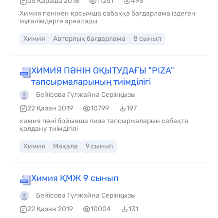
05 Қараша 2018
11251
495
Химия пәнінен қосымша сабаққа бағдарлама іздеген
мұғалімдерге арналады
Химия
Авторлық бағдарлама
8 сынып
ХИМИЯ ПӘНІН ОҚЫТУДАҒЫ "PIZA"
тапсырмаларының тиімділігі
Бейісова Гүлжайна Серікқызы
22 Қазан 2019
10799
197
химия пәні бойынша пиза тапсырмаларын сабақта
қолдану тиімдігілі
Химия
Мақала
9 сынып
Химия ҚМЖ 9 сынып
Бейісова Гүлжайна Серікқызы
22 Қазан 2019
10004
131