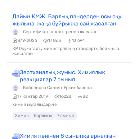
Дайын ҚМЖ. Барлық пәндерден осы оқу
жылына, жаңа бұйрыққа сай жасалған
Сертификатталған тренер жасаған
8/9/2026
17 863
13 694
ҚР Оқу-ағарту министрлігінің стандарты бойынша
жасалған
Зертханалық жұмыс. Химиялық
реакциялар 7 сынып
Бейсенова Саният Еркинбаевна
17 Қаңтар 2019
16228
82
химия мұғалімдеріне
Химия
Барлығы
7 сынып
Химия пәнінен 8 сыныпқа арналған