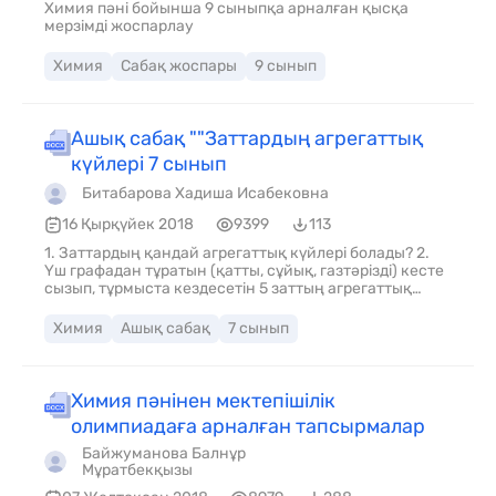
Химия пәні бойынша 9 сыныпқа арналған қысқа
мерзімді жоспарлау
Химия
Сабақ жоспары
9 сынып
Ашық сабақ ""Заттардың агрегаттық
күйлері 7 сынып
Битабарова Хадиша Исабековна
16 Қырқүйек 2018
9399
113
1. Заттардың қандай агрегаттық күйлері болады? 2.
Үш графадан тұратын (қатты, сұйық, газтәрізді) кесте
сызып, тұрмыста кездесетін 5 заттың агрегаттық
күйлеріне мысал келтір. 3. Судың термостағы
температурасы 0°С, егер оған осы температурадағы
Химия
Ашық сабақ
7 сынып
мұздың кубигін салса, мұз ери ме? 4. Су 120°С
температурада сұйық бола ала ма? 5. Мұнай және
мұнай өнімдерін сақтайтын резервуарларда газ
шығатын клапан болады. Резервуарларда газ қайдан
Химия пәнінен мектепішілік
пайда болады? 6. Мына процестер қалай аталады? а)
олимпиадаға арналған тапсырмалар
балқыған темір суынып қатайды; ә) жуынатын
бөлмедегі шынының беті суланды; б) күн астындағы
Байжуманова Балнұр
дымқыл киім кепті; в) шөптің бетіне шық пайда болды.
Мұратбекқызы