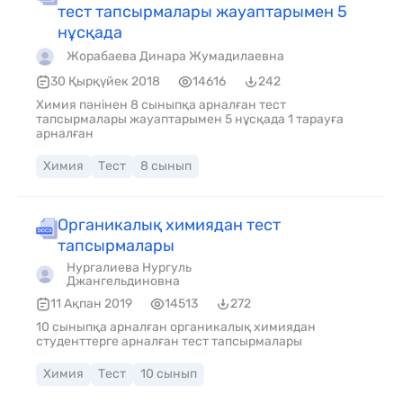
тест тапсырмалары жауаптарымен 5
нұсқада
Жорабаева Динара Жумадилаевна
30 Қырқүйек 2018
14616
242
Химия пәнінен 8 сыныпқа арналған тест
тапсырмалары жауаптарымен 5 нұсқада 1 тарауға
арналған
Химия
Тест
8 сынып
Органикалық химиядан тест
тапсырмалары
Нургалиева Нургуль
Джангельдиновна
11 Ақпан 2019
14513
272
10 сыныпқа арналған органикалық химиядан
студенттерге арналған тест тапсырмалары
Химия
Тест
10 сынып