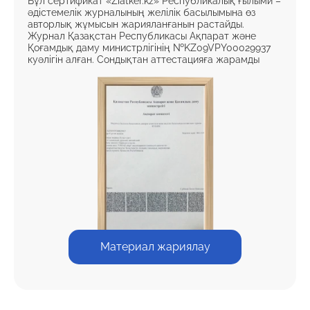
Бұл сертификат «Ziatker.kz» Республикалық ғылыми –
әдістемелік журналының желілік басылымына өз
авторлық жұмысын жарияланғанын растайды.
Журнал Қазақстан Республикасы Ақпарат және
Қоғамдық даму министрлігінің №KZ09VPY00029937
куәлігін алған. Сондықтан аттестацияға жарамды
Материал жариялау