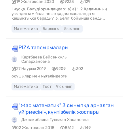
19 Желтоқсан 2020
9233
129
І нұсқа. Бөлуді орындаңдар: а) ә) 1 2.Қадамының
ұзындығы м бала неше қадам жасағанда м
қашықтыққа барады? 3. Бөлігі бойынша санды
табыңдар: а) -і 45-ке тең; ә) -і 75-ке тең. 4.
Саяхатшылар 90 км жол жүрді. Бұл олардың барлық
Математика
Барлығы
5 сынып
жүруге тиісті жолының -сіндей. Саяхатшылар
барлығы неше километр жол жүруге тиісті? 5.
PIZA тапсырмалары
Картбаева Бейсенкуль
Сапархановна
27 Наурыз 2019
9209
302
оқушылар мен мұғалімдерге
Математика
Тест
9 сынып
"Жас математик" 3 сыныпқа арналған
үйірмесінің күнтізбелік жоспары
Джилкибаева Гульжан Хасановна
02 Желтоқсан 2018
8612
149