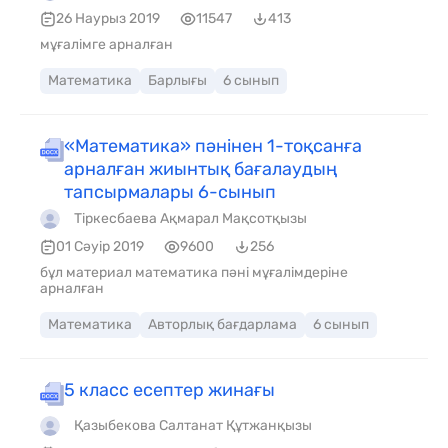
26 Наурыз 2019
11547
413
мұғалімге арналған
Математика
Барлығы
6 сынып
«Математика» пәнінен 1-тоқсанға
арналған жиынтық бағалаудың
тапсырмалары 6-сынып
Тіркесбаева Ақмарал Мақсотқызы
01 Сәуір 2019
9600
256
бұл материал математика пәні мұғалімдеріне
арналған
Математика
Авторлық бағдарлама
6 сынып
5 класс есептер жинағы
Қазыбекова Салтанат Құтжанқызы