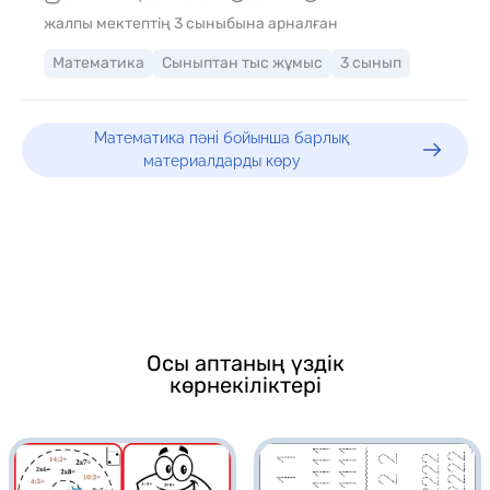
жалпы мектептің 3 сыныбына арналған
Математика
Сыныптан тыс жұмыс
3 сынып
Математика пәні бойынша барлық
материалдарды көру
Осы аптаның үздік
көрнекіліктері