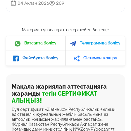
04 Ақпан 2026
209
Материал ұнаса әріптестеріңізбен бөлісіңіз
Ватсапта бөлісу
Телеграммда бөлісу
Фейсбукта бөлісу
Сілтемені көшіру
Мақала жариялап аттестацияға
жарамды
тегін СЕРТИФИКАТ
АЛЫҢЫЗ!
Бұл сертификат «Ziatker.kz» Республикалық ғылыми –
әдістемелік журналының желілік басылымына өз
авторлық жұмысын жарияланғанын растайды.
Журнал Қазақстан Республикасы Ақпарат және
Қоғамдық даму министрлігінің №KZ09VPY00029937