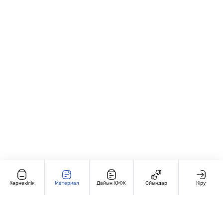
автоматтандырады.
және топтық жұмыс түрінде: ✏️ “Х мәнін
тап”, 🔢 “Кім тез шешеді?”, 💡 “Қате тап!”
жаттығулары; • Қайталау және бақылау
сабақтарында қолдануға ыңғайлы.
Көрнекілік
Материал
Дайын ҚМЖ
Ойындар
Кіру