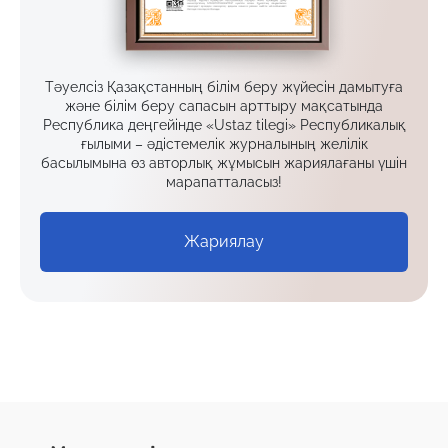
Тәуелсіз Қазақстанның білім беру жүйесін дамытуға
және білім беру сапасын арттыру мақсатында
Республика деңгейінде «Ustaz tilegi» Республикалық
ғылыми – әдістемелік журналының желілік
басылымына өз авторлық жұмысын жариялағаны үшін
марапатталасыз!
Жариялау