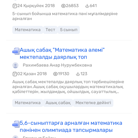
24 Қырқүйек 2018
26853
641
5-сынып бойынша математика пәні мұғалімдеріне
арналған
Математика
Тест
5 сынып
Ашық сабақ "Математика әлемі"
мектепалды даярлық топ
Рахимбаева Анар Нурумбековна
02 Қазан 2018
19130
123
Ашық сабақ мектепалды даярлық топ тәрбиешілеріне
арналған.Ашық сабақ оқушылардың математикалық
қабілеттерін, жылдамдық, ойшылдық, сауаттылық
қасиеттерін өмірде қолдана білуді үйретеді.Сабақ
мақта қыз бен мысық ертегісі желісімен өтеді.
Математика
Ашық сабақ
Мектепке дейінгі
оқушылар әр түрлі тапсырмалар орындау арқылы
өздерінің математика сабағынан алған білімдерін
көрсетеді.
5,6-сыныптарға арналған математика
пәнінен олимпиада тапсырмалары