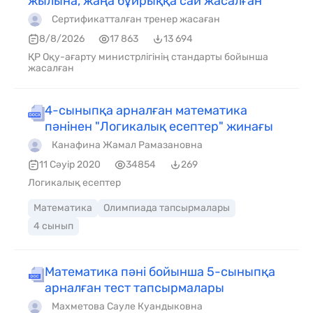
жылына, жаңа бұйрыққа сай жасалған
Сертификатталған тренер жасаған
8/8/2026
17 863
13 694
ҚР Оқу-ағарту министрлігінің стандарты бойынша
жасалған
4-сыныпқа арналған математика
пәнінен "Логикалық есептер" жинағы
Канафина Жамал Рамазановна
11 Сәуір 2020
34854
269
Логикалық есептер
Математика
Олимпиада тапсырмалары
4 сынып
Математика пәні бойынша 5-сыныпқа
арналған тест тапсырмалары
Махметова Сауле Куандыковна