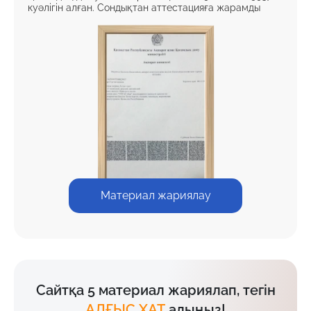
куәлігін алған. Сондықтан аттестацияға жарамды
Материал жариялау
Сайтқа 5 материал жариялап, тегін
АЛҒЫС ХАТ
алыңыз!