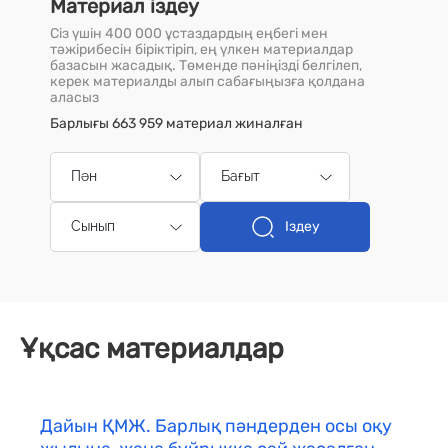
Материал іздеу
Сіз үшін 400 000 ұстаздардың еңбегі мен
тәжірибесін біріктіріп, ең үлкен материалдар
базасын жасадық. Төменде пәніңізді белгілеп,
керек материалды алып сабағыңызға қолдана
аласыз
Барлығы 663 959 материал жиналған
Пән
Бағыт
Іздеу
Сынып
Ұқсас материалдар
Дайын ҚМЖ. Барлық пәндерден осы оқу