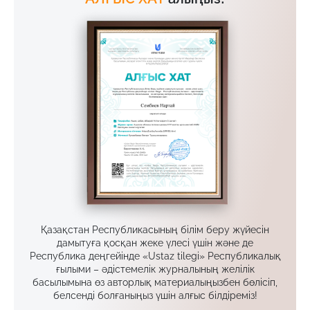
Қазақстан Республикасының білім беру жүйесін
дамытуға қосқан жеке үлесі үшін және де
Республика деңгейінде «Ustaz tilegi» Республикалық
ғылыми – әдістемелік журналының желілік
басылымына өз авторлық материалыңызбен бөлісіп,
белсенді болғаныңыз үшін алғыс білдіреміз!