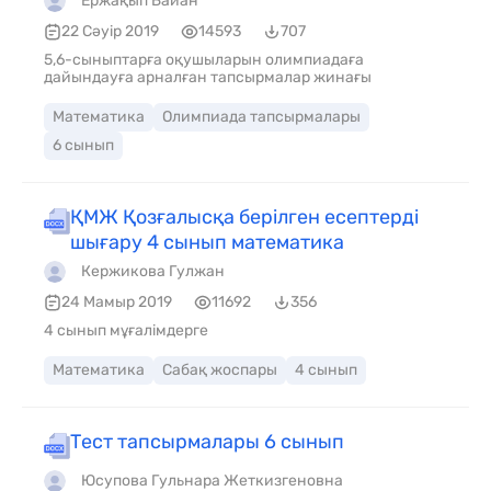
Ержақып Байан
22 Сәуір 2019
14593
707
5,6-сыныптарға оқушыларын олимпиадаға
дайындауға арналған тапсырмалар жинағы
Математика
Олимпиада тапсырмалары
6 сынып
ҚМЖ Қозғалысқа берілген есептерді
шығару 4 сынып математика
Кержикова Гулжан
24 Мамыр 2019
11692
356
4 сынып мұғалімдерге
Математика
Сабақ жоспары
4 сынып
Тест тапсырмалары 6 сынып
Юсупова Гульнара Жеткизгеновна