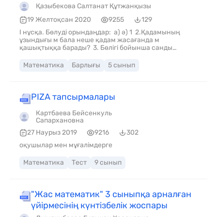
Қазыбекова Салтанат Құтжанқызы
19 Желтоқсан 2020
9255
129
І нұсқа. Бөлуді орындаңдар: а) ә) 1 2.Қадамының
ұзындығы м бала неше қадам жасағанда м
қашықтыққа барады? 3. Бөлігі бойынша санды
табыңдар: а) -і 45-ке тең; ә) -і 75-ке тең. 4.
Саяхатшылар 90 км жол жүрді. Бұл олардың барлық
Математика
Барлығы
5 сынып
жүруге тиісті жолының -сіндей. Саяхатшылар
барлығы неше километр жол жүруге тиісті? 5.
PIZA тапсырмалары
Картбаева Бейсенкуль
Сапархановна
27 Наурыз 2019
9216
302
оқушылар мен мұғалімдерге
Математика
Тест
9 сынып
"Жас математик" 3 сыныпқа арналған
үйірмесінің күнтізбелік жоспары