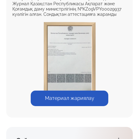
Журнал Қазақстан Республикасы Ақпарат және
Қоғамдық даму министрлігінің №KZ09VPY00029937
куәлігін алған. Сондықтан аттестацияға жарамды
Материал жариялау