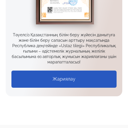
Тәуелсіз Қазақстанның білім беру жүйесін дамытуға
және білім беру сапасын арттыру мақсатында
Республика деңгейінде «Ustaz tilegi» Республикалық
ғылыми – әдістемелік журналының желілік
басылымына өз авторлық жұмысын жариялағаны үшін
марапатталасыз!
Жариялау