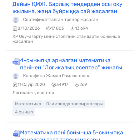
Дайын ҚМЖ. Барлық пәндерден осы оқу
жылына, жаңа бұйрыққа сай жасалған
Сертификатталған тренер жасаған
8/10/2026
17 863
13 694
ҚР Оқу-ағарту министрлігінің стандарты бойынша
жасалған
4-сыныпқа арналған математика
пәнінен "Логикалық есептер" жинағы
Канафина Жамал Рамазановна
11 Сәуір 2020
34917
269
Логикалық есептер
Математика
Олимпиада тапсырмалары
4 сынып
Математика пәні бойынша 5-сыныпқа
арналған тест тапсырмалары