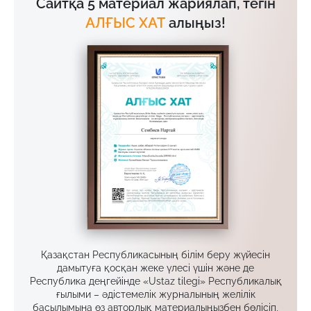
Сайтқа 5 материал жариялап, тегін
АЛҒЫС ХАТ
алыңыз!
Қазақстан Республикасының білім беру жүйесін
дамытуға қосқан жеке үлесі үшін және де
Республика деңгейінде «Ustaz tilegi» Республикалық
ғылыми – әдістемелік журналының желілік
басылымына өз авторлық материалыңызбен бөлісіп,