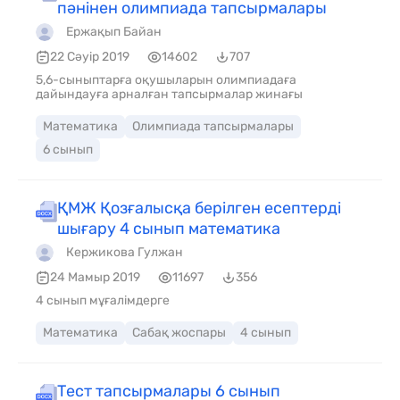
пәнінен олимпиада тапсырмалары
Ержақып Байан
22 Сәуір 2019
14602
707
5,6-сыныптарға оқушыларын олимпиадаға
дайындауға арналған тапсырмалар жинағы
Математика
Олимпиада тапсырмалары
6 сынып
ҚМЖ Қозғалысқа берілген есептерді
шығару 4 сынып математика
Кержикова Гулжан
24 Мамыр 2019
11697
356
4 сынып мұғалімдерге
Математика
Сабақ жоспары
4 сынып
Тест тапсырмалары 6 сынып