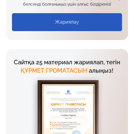
белсенді болғаныңыз үшін алғыс білдіреміз!
Жариялау
Сайтқа 25 материал жариялап, тегін
ҚҰРМЕТ ГРОМАТАСЫН
алыңыз!