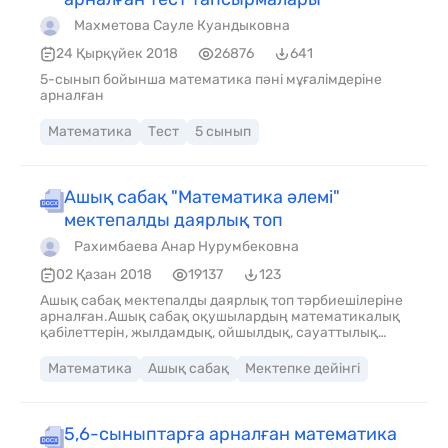
Махметова Сауле Куандыковна
24 Қырқүйек 2018
26876
641
5-сынып бойынша математика пәні мұғалімдеріне
арналған
Математика
Тест
5 сынып
Ашық сабақ "Математика әлемі"
мектепалды даярлық топ
Рахимбаева Анар Нурумбековна
02 Қазан 2018
19137
123
Ашық сабақ мектепалды даярлық топ тәрбиешілеріне
арналған.Ашық сабақ оқушылардың математикалық
қабілеттерін, жылдамдық, ойшылдық, сауаттылық
қасиеттерін өмірде қолдана білуді үйретеді.Сабақ
мақта қыз бен мысық ертегісі желісімен өтеді.
Математика
Ашық сабақ
Мектепке дейінгі
оқушылар әр түрлі тапсырмалар орындау арқылы
өздерінің математика сабағынан алған білімдерін
көрсетеді.
5,6-сыныптарға арналған математика