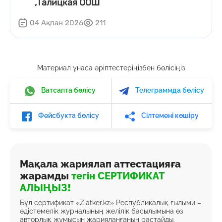
,Талицкая ООШ
04 Ақпан 2026
211
Материал ұнаса әріптестеріңізбен бөлісіңіз
Ватсапта бөлісу
Телеграммда бөлісу
Фейсбукта бөлісу
Сілтемені көшіру
Мақала жариялап аттестацияға
жарамды
тегін СЕРТИФИКАТ
АЛЫҢЫЗ!
Бұл сертификат «Ziatker.kz» Республикалық ғылыми –
әдістемелік журналының желілік басылымына өз
авторлық жұмысын жарияланғанын растайды.