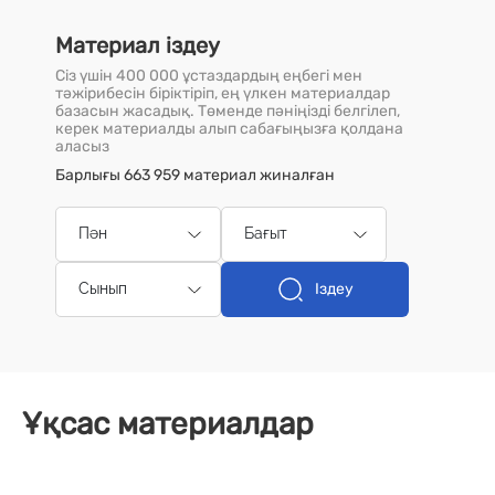
Материал іздеу
Сіз үшін 400 000 ұстаздардың еңбегі мен
тәжірибесін біріктіріп, ең үлкен материалдар
базасын жасадық. Төменде пәніңізді белгілеп,
керек материалды алып сабағыңызға қолдана
аласыз
Барлығы 663 959 материал жиналған
Пән
Бағыт
Іздеу
Сынып
Ұқсас материалдар