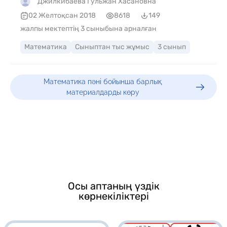
Джилкибаева Гульжан Хасановна
02 Желтоқсан 2018
8618
149
жалпы мектептің 3 сыныбына арналған
Математика
Сыныптан тыс жұмыс
3 сынып
Математика пәні бойынша барлық
материалдарды көру
Осы аптаның үздік
көрнекіліктері