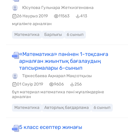
Юсупова Гульнара Жеткизгеновна
26 Наурыз 2019
11563
413
мұғалімге арналған
Математика
Барлығы
6 сынып
«Математика» пәнінен 1-тоқсанға
арналған жиынтық бағалаудың
тапсырмалары 6-сынып
Тіркесбаева Ақмарал Мақсотқызы
01 Сәуір 2019
9606
256
бұл материал математика пәні мұғалімдеріне
арналған
Математика
Авторлық бағдарлама
6 сынып
5 класс есептер жинағы