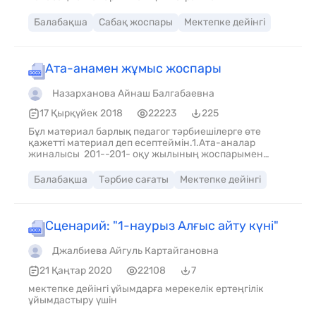
Балабақша
Сабақ жоспары
Мектепке дейінгі
Ата-анамен жұмыс жоспары
Назарханова Айнаш Балгабаевна
17 Қырқүйек 2018
22223
225
Бұл материал барлық педагог тәрбиешілерге өте
қажетті материал деп есептеймін.1.Ата-аналар
жиналысы 201--201- оқу жылының жоспарымен
таныстыру 2.Ата-аналарға арналған сауалнама
жүргізу 3.Баяндама Т/бы: «Отбасы мен балабақша
Балабақша
Тәрбие сағаты
Мектепке дейінгі
ынтымақтастығы» 1.Кеңес беру «Бала өмірінде
компютерлік ойындардың зияны» 2.Әңгімелесу
«Баланы жолда жүру ережесіне үйрете білесіз бе?»
1.Ақыл-кеңес «Балаңыздың сұрағына қалай жауап
Сценарий: "1-наурыз Алғыс айту күні"
бересіз?» 2. Сұрақ-жауап (ата-аналарды
толғандырып жүрген сұрақтарын тыңдау,оларды
Джалбиева Айгуль Картайгановна
шешу)
21 Қаңтар 2020
22108
7
мектепке дейінгі ұйымдарға мерекелік ертеңгілік
ұйымдастыру үшін