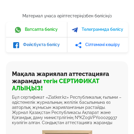
Материал ұнаса әріптестеріңізбен бөлісіңіз
Ватсапта бөлісу
Телеграммда бөлісу
Фейсбукта бөлісу
Сілтемені көшіру
Мақала жариялап аттестацияға
жарамды
тегін СЕРТИФИКАТ
АЛЫҢЫЗ!
Бұл сертификат «Ziatker.kz» Республикалық ғылыми –
әдістемелік журналының желілік басылымына өз
авторлық жұмысын жарияланғанын растайды.
Журнал Қазақстан Республикасы Ақпарат және
Қоғамдық даму министрлігінің №KZ09VPY00029937
куәлігін алған. Сондықтан аттестацияға жарамды