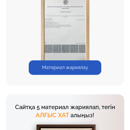
Материал жариялау
Сайтқа 5 материал жариялап, тегін
АЛҒЫС ХАТ
алыңыз!