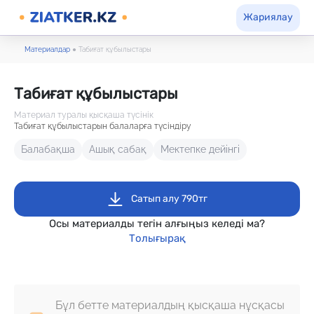
Жариялау
Материалдар
●
Табиғат құбылыстары
Табиғат құбылыстары
Материал туралы қысқаша түсінік
Табиғат құбылыстарын балаларға түсіндіру
Балабақша
Ашық сабақ
Мектепке дейінгі
Сатып алу 790тг
Осы материалды тегін алғыңыз келеді ма?
Толығырақ
Бұл бетте материалдың қысқаша нұсқасы