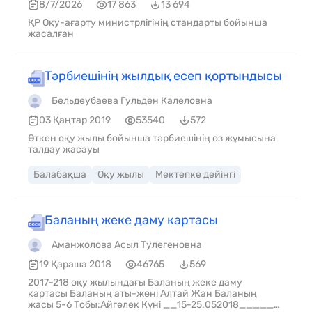
8/7/2026
17 863
13 694
ҚР Оқу-ағарту министрлігінің стандарты бойынша
жасалған
Тәрбиешінің жылдық есеп қортындысы
Бельдеубаева Гульден Калеловна
03 Қаңтар 2019
53540
572
Өткен оқу жылы бойынша тәрбиешінің өз жұмысына
талдау жасауы
Балабақша
Оқу жылы
Мектепке дейінгі
Баланың жеке даму картасы
Аманжолова Асыл Тулегеновна
19 Қараша 2018
46765
569
2017-218 оқу жылындағы Баланың жеке даму
картасы Баланың аты-жөні Алтай Жан Баланың
жасы 5-6 Тобы:Айгөлек Күні __15-25.052018_____