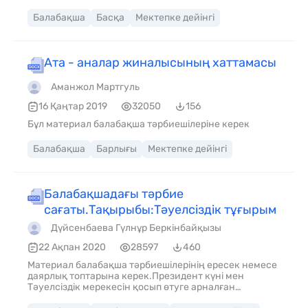
Педагог диагностиканың әрбір кезеңінен кейін
баланың жеке даму картасында педагогикалық
Балабақша
Басқа
Мектепке дейінгі
үдерістің міндеттерін анықтайды
Ата - аналар жиналысының хаттамасы
Аманжол Мартгуль
16 Қаңтар 2019
32050
156
Бұл материал балабақша тәрбиешілеріне керек
Балабақша
Барлығы
Мектепке дейінгі
Балабақшадағы тәрбие
сағаты.Тақырыбы:Тәуелсіздік тұғырым
Дүйсенбаева Гүлнұр Беркінбайқызы
22 Ақпан 2020
28597
460
Материал балабақша тәрбиешілерінің ересек немесе
даярлық топтарына керек.Президент күні мен
Тәуелсіздік мерекесін қосып өтуге арналған
материал.