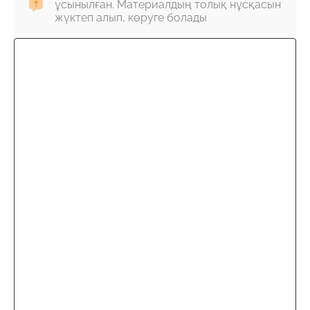
ұсынылған. Материалдың толық нұсқасын
жүктеп алып, көруге болады