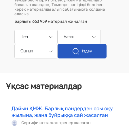
тәжірибесін біріктіріп, ең үлкен материалдар
базасын жасадық. Төменде пәніңізді белгілеп,
керек материалды алып сабағыңызға қолдана
аласыз
Барлығы 663 959 материал жиналған
Пән
Бағыт
Іздеу
Сынып
Ұқсас материалдар
Дайын ҚМЖ. Барлық пәндерден осы оқу
жылына, жаңа бұйрыққа сай жасалған
Сертификатталған тренер жасаған