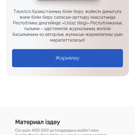
Тәуелсіз Қазақстанның білім беру жүйесін дамытуға
және білім беру сапасын арттыру мақсатында
Республика деңгейінде «Ustaz tilegi» Республикалық
ғылыми – әдістемелік журналының желілік
басылымына өз авторлық жұмысын жариялағаны үшін
марапатталасыз!
Жариялау
Материал іздеу
Сіз үшін 400 000 ұстаздардың еңбегі мен