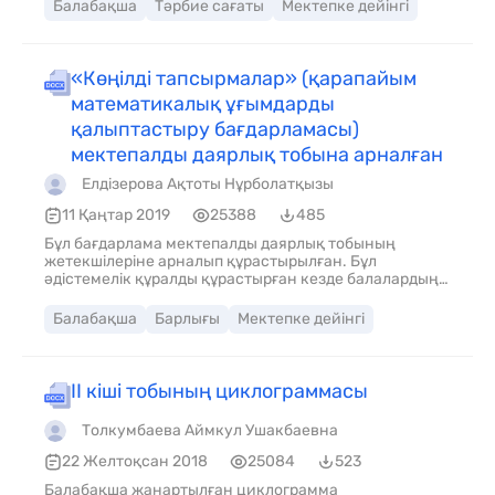
Балабақша
Тәрбие сағаты
Мектепке дейінгі
«Көңілді тапсырмалар» (қарапайым
математикалық ұғымдарды
қалыптастыру бағдарламасы)
мектепалды даярлық тобына арналған
Елдізерова Ақтоты Нұрболатқызы
11 Қаңтар 2019
25388
485
Бұл бағдарлама мектепалды даярлық тобының
жетекшілеріне арналып құрастырылған. Бұл
әдістемелік құралды құрастырған кезде балалардың
жас ерекшелігіне мән бердім. Бағдарламадағы ойын
есептер, жаттығулар, жұмбақ есептер балалардың
Балабақша
Барлығы
Мектепке дейінгі
ой-өрісін дамытуға көмектеседі, ойлау қабілеті,
шапшаңдығы артады. Балаларды қиялдауға, ой
ұшқырлығын артады деп үміттенемін.
ІІ кіші тобының циклограммасы
Толкумбаева Аймкул Ушакбаевна
22 Желтоқсан 2018
25084
523
Балабақша жанартылған циклограмма