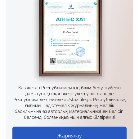
Қазақстан Республикасының білім беру жүйесін
дамытуға қосқан жеке үлесі үшін және де
Республика деңгейінде «Ustaz tilegi» Республикалық
ғылыми – әдістемелік журналының желілік
басылымына өз авторлық материалыңызбен бөлісіп,
белсенді болғаныңыз үшін алғыс білдіреміз!
Жариялау