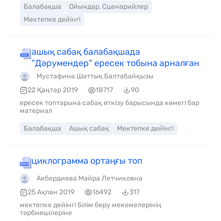
Балабақша
Ойындар, Сценарийлер
Мектепке дейінгі
ашық сабақ балабақшада
"Дәрумендер" ересек тобына арналған
Мустафина Шаттық Балтабайқызы
22 Қаңтар 2019
18717
90
ересек топтарына сабақ өткізу барысында көмегі бар
материал
Балабақша
Ашық сабақ
Мектепке дейінгі
циклограмма ортаңғы топ
Акбердиева Майра Летчиковна
25 Ақпан 2019
16492
317
мектепке дейінгі білім беру мекемелерінің
тәрбиешілеріне