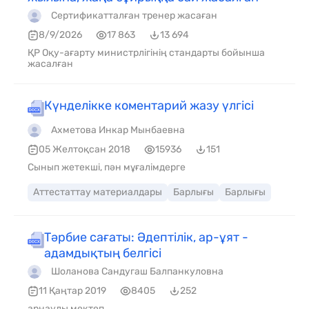
Сертификатталған тренер жасаған
8/9/2026
17 863
13 694
ҚР Оқу-ағарту министрлігінің стандарты бойынша
жасалған
Күнделікке коментарий жазу үлгісі
Ахметова Инкар Мынбаевна
05 Желтоқсан 2018
15936
151
Сынып жетекші, пән мұғалімдерге
Аттестаттау материалдары
Барлығы
Барлығы
Тәрбие сағаты: Әдептілік, ар-ұят -
адамдықтың белгісі
Шоланова Сандугаш Балпанкуловна
11 Қаңтар 2019
8405
252
арнаулы мектеп