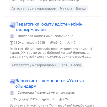
Аттестаттау материалдары
Мақала
Басқа
Педагогика, оқыту әдістемесінің
тапсырмалары
Достаева Канзат Амангельдиевна
03 Желтоқсан 2018
6942
147
Өздігінен білімін жетілдірмекші ұстаздарға көмекші
құрал. ХХІ ғасыр ұстаз бейнесі қандай болмақ, ол
өзгеруі тиіс пе?,- деген сауалға, әрине өзгеруі де,
ізденуі де қажет дер едім. Әлемнің өзгеруімен қатар
ұстаз да жан-жақты дамуы қажет. Еліміздің көркеюі,
Аттестаттау материалдары
Тест
Басқа
білімді азаматтардың биік шыңына қол жетуіне бағыт
беретін ұстаз еңбегі үлкен роль атқарады деп
ойлаймын.
Вариативтік компонент: «Ұлттық
ойындар»
Саменова Гульмира Аманғалиқызы
16 Қаңтар 2019
6780
239
Вариативтік компонент "Ұлттық ойын" балабақшаға