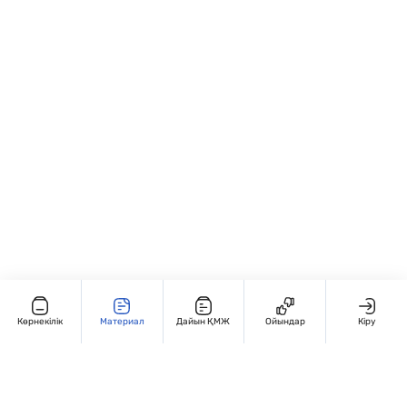
ұқыпты сызуды; • Қол моторикасын,
Әріпті таза, көркем жазуға
зейінділік пен ұқыптылықты; • Жазуға
арналған жолдар
және әріп үйренуге алғашқы дайындық
дағдыларын қалыптастырады. ⸻ 🧑‍🏫
Оқу мен жазуды қатар дамытуға
Қалай қолдануға болады: • Мектепке
бағытталған тапсырмалар
дейінгі даярлық топтарында және
бар.
логопедиялық сабақтарда; • Жеке жұмыс
дәптері ретінде күнделікті 10–15 минуттық
жаттығуларға; • Үйде ата-анамен бірге
қол моторикасын дамытатын ойын
ретінде; • Бояу және сызық жүргізу
сабақтарында қолдануға ыңғайлы.
Көрнекілік
Материал
Дайын ҚМЖ
Ойындар
Кіру