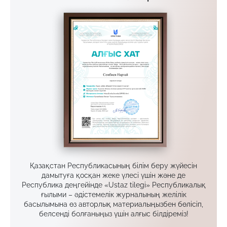
Қазақстан Республикасының білім беру жүйесін
дамытуға қосқан жеке үлесі үшін және де
Республика деңгейінде «Ustaz tilegi» Республикалық
ғылыми – әдістемелік журналының желілік
басылымына өз авторлық материалыңызбен бөлісіп,
белсенді болғаныңыз үшін алғыс білдіреміз!