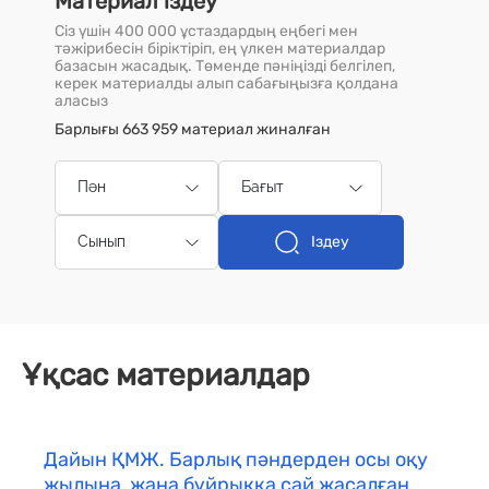
Материал іздеу
Сіз үшін 400 000 ұстаздардың еңбегі мен
тәжірибесін біріктіріп, ең үлкен материалдар
базасын жасадық. Төменде пәніңізді белгілеп,
керек материалды алып сабағыңызға қолдана
аласыз
Барлығы 663 959 материал жиналған
Пән
Бағыт
Іздеу
Сынып
Ұқсас материалдар
Дайын ҚМЖ. Барлық пәндерден осы оқу
жылына, жаңа бұйрыққа сай жасалған