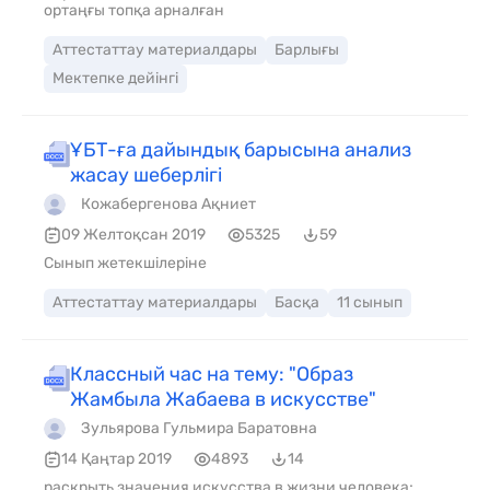
ортаңғы топқа арналған
Аттестаттау материалдары
Барлығы
Мектепке дейінгі
ҰБТ-ға дайындық барысына анализ
жасау шеберлігі
Кожабергенова Ақниет
09 Желтоқсан 2019
5325
59
Сынып жетекшілеріне
Аттестаттау материалдары
Басқа
11 сынып
Классный час на тему: "Образ
Жамбыла Жабаева в искусстве"
Зульярова Гульмира Баратовна
14 Қаңтар 2019
4893
14
раскрыть значения искусства в жизни человека;