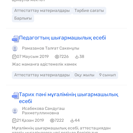
Аттестаттау материалдары
Тәрбие сағаты
Барлығы
Педагогтың шығармашылық есебі
Рамазанов Талғат Сакенұлы
07 Маусым 2019
7226
38
Жас маманға әдістемелік көмек
Аттестаттау материалдары
Оқу жылы
9 сынып
Тарих пәні мұғалімінің шығармашылық
есебі
Исабекова Сандугаш
Рахметуллиновна
21 Қазан 2019
7222
44
Мұғалімнің шығармашылық есебі, аттестациядан
өтетін мұғалімдерге үлгі ретінде беріліп тұр