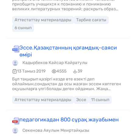
приобщить учащихся к познанию и пониманию
великих литературных творений; раскрыть образ
Жамбыла Жабаева в искусстве; развить творческие
навыки учащихся; воспитать у обучающихся чувство
Аттестаттау материалдары
Тәрбие сағаты
гражданственности и патриотизма, любви к Родине
6 сынып
Эссе.Қазақстанның қоғамдық-саяси
өмірі
Кадырбеков Кайсар Кайратулы
13 Тамыз 2019
4555
39
Бұл тақырып қазіргі кезде өте өзекті деп
ойлаймын,сондықтан да осы жазған эссем көптеген
оқушыларға үлгі болады деген ойдамын. Жаңа
форматта еркін тақырыпта эссе жазуда көптеген
оқушылар қиындыққа кездесіп жүргендігі шындық.
Аттестаттау материалдары
Эссе
11 сынып
Оқушыларға көмек ретінде осы эссені ұсынып
отырмын.
педагогикадан 800 сұрақ жауабымен
Секенова Аяулым Меиртайқызы