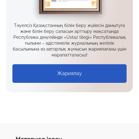
Тәуелсіз Қазақстанның білім беру жүйесін дамытуға
және білім беру сапасын арттыру мақсатында
Республика деңгейінде «Ustaz tilegi» Республикалық
ғылыми – әдістемелік журналының желілік
басылымына өз авторлық жұмысын жариялағаны үшін
марапатталасыз!
Жариялау