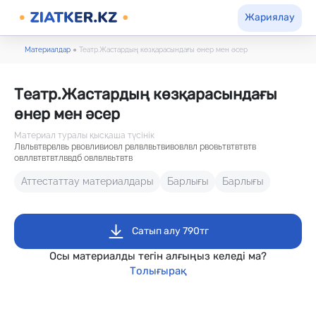
Жариялау
Материалдар
●
Театр.Жастардың көзқарасындағы өнер мен әсер
Театр.Жастардың көзқарасындағы
өнер мен әсер
Материал туралы қысқаша түсінік
Лвльвтврвлвь рвовливиовл рвлвлвьтвивовлвл рвовьтвтвтвтв
овллвтвтвтлввдб овлвлвьтвтв
Аттестаттау материалдары
Барлығы
Барлығы
Сатып алу 790тг
Осы материалды тегін алғыңыз келеді ма?
Толығырақ