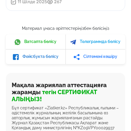
11 Шілде 2025
267
Материал ұнаса әріптестеріңізбен бөлісіңіз
Ватсапта бөлісу
Телеграммда бөлісу
Фейсбукта бөлісу
Сілтемені көшіру
Мақала жариялап аттестацияға
жарамды
тегін СЕРТИФИКАТ
АЛЫҢЫЗ!
Бұл сертификат «Ziatker.kz» Республикалық ғылыми –
әдістемелік журналының желілік басылымына өз
авторлық жұмысын жарияланғанын растайды.
Журнал Қазақстан Республикасы Ақпарат және
Қоғамдық даму министрлігінің №KZ09VPY00029937