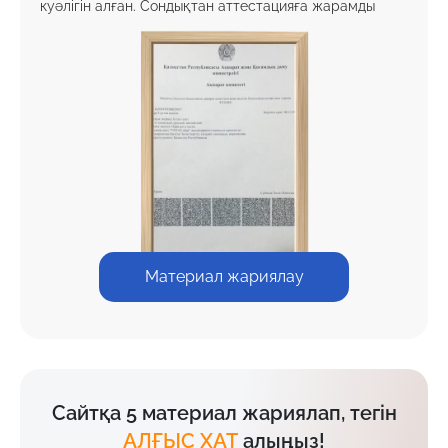
куәлігін алған. Сондықтан аттестацияға жарамды
Материал жариялау
Сайтқа 5 материал жариялап, тегін
АЛҒЫС ХАТ
алыңыз!