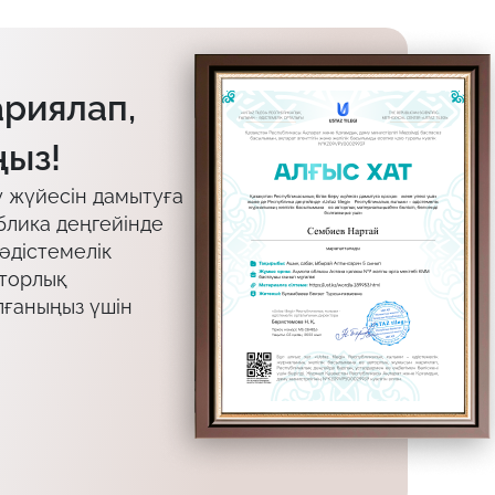
ариялап,
ыз!
у жүйесін дамытуға
блика деңгейінде
 әдістемелік
вторлық
лғаныңыз үшін