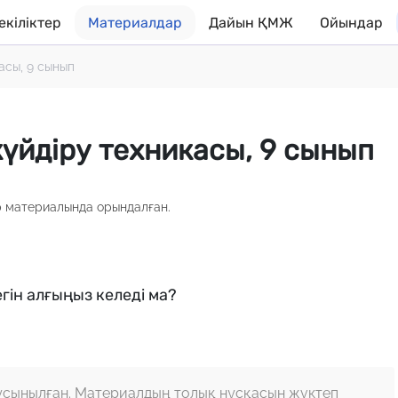
екіліктер
Материалдар
Дайын ҚМЖ
Ойындар
асы, 9 сынып
күйдіру техникасы, 9 сынып
р материалында орындалған.
гін алғыңыз келеді ма?
ұсынылған. Материалдың толық нұсқасын жүктеп