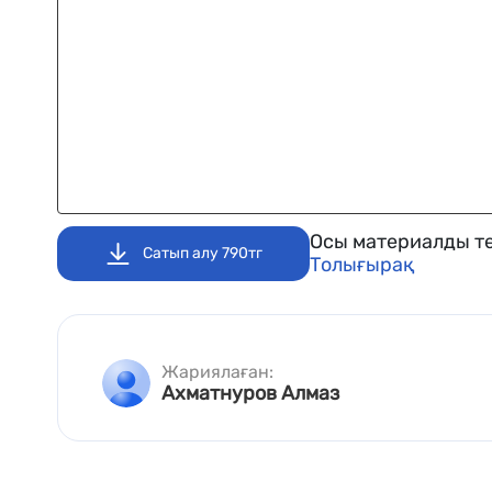
Осы материалды те
Сатып алу 790тг
Толығырақ
Жариялаған:
Ахматнуров Алмаз