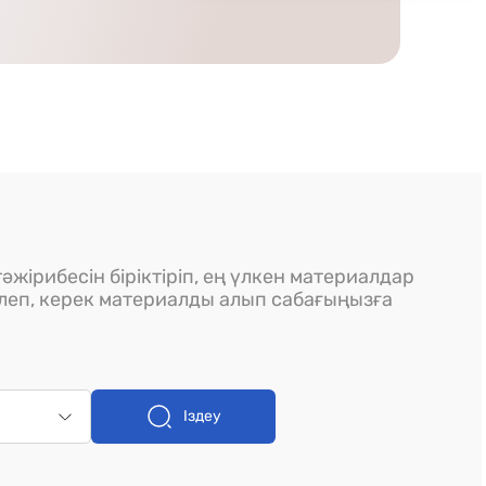
әжірибесін біріктіріп, ең үлкен материалдар
ілеп, керек материалды алып сабағыңызға
Іздеу