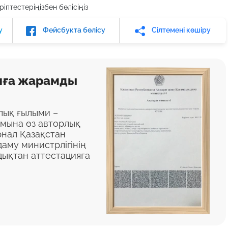
іптестеріңізбен бөлісіңіз
у
Фейсбукта бөлісу
Сілтемені көшіру
яға жарамды
алық ғылыми –
ымына өз авторлық
нал Қазақстан
аму министрлігінің
дықтан аттестацияға