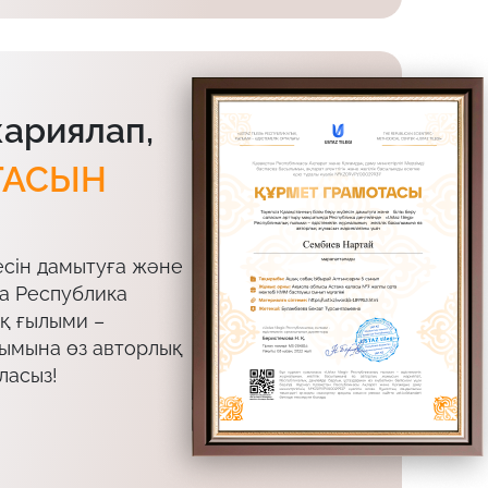
жариялап,
ТАСЫН
есін дамытуға және
да Республика
ық ғылыми –
лымына өз авторлық
ласыз!