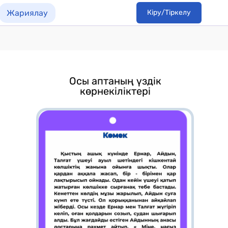
Жариялау
Кіру/Тіркелу
Осы аптаның үздік
көрнекіліктері