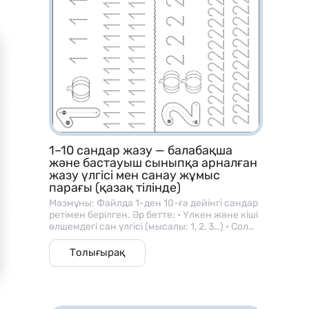
тапсырмалары
– Рим цифрларын үйрену карточкалары
– Периметр табу тапсырмалары
– Теңдеулерді шешу жаттығулары
– Көбейту кестесі материалдары
– Ондық және бірлікке жіктеу тапсырмалары
– Қосу, азайту аралас есептер
1–10 сандар жазу — балабақша
және бастауыш сыныпқа арналған
– Геометриялық фигуралармен жұмыс
жазу үлгісі мен санау жұмыс
парағы (қазақ тілінде)
– Уақытты анықтау тапсырмалары
Мазмұны: Файлда 1-ден 10-ға дейінгі сандар
ретімен берілген. Әр бетте: • Үлкен және кіші
өлшемдегі сан үлгісі (мысалы: 1, 2, 3…) • Сол
санға сәйкес зат суреттері (алма, шар, гүл
және т.б.) • Балаларға арналған жазу
Толығырақ
Қалай қолданамыз?
сызықтары, яғни сызық бойымен сандарды
бастырып жазу тапсырмалары бар. ⸻ 🎯
Мақсаты: • Баланың саусақ моторикасын
дамыту; • Сандарды дұрыс жазу бағытын
– Математика сабағында көрнекілік ретінде
үйрету; • Сан мен мөлшер ұғымын