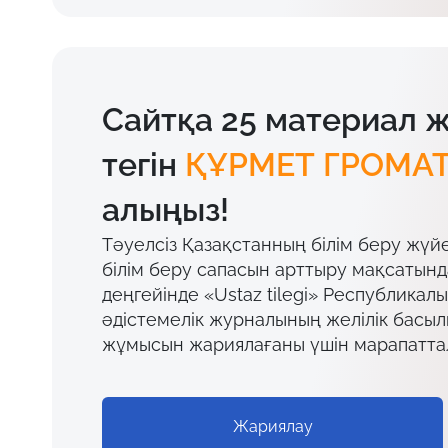
Сайтқа 25 материал 
тегін
ҚҰРМЕТ ГРОМА
алыңыз!
Тәуелсіз Қазақстанның білім беру жүй
білім беру сапасын арттыру мақсатын
деңгейінде «Ustaz tilegi» Республикал
әдістемелік журналының желілік басы
жұмысын жариялағаны үшін марапатта
Жариялау