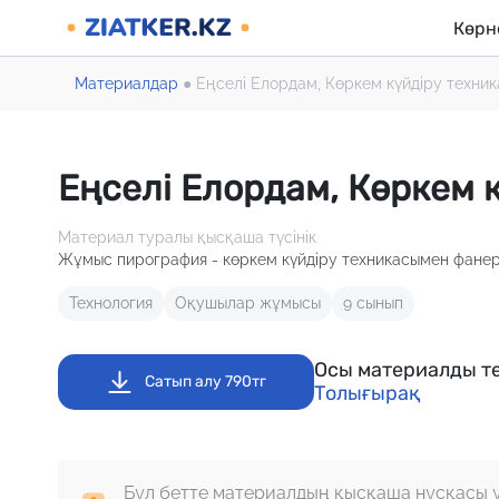
Көрн
Материалдар
●
Еңселі Елордам, Көркем күйдіру техник
Еңселі Елордам, Көркем 
Материал туралы қысқаша түсінік
Жұмыс пирография - көркем күйдіру техникасымен фане
Технология
Оқушылар жұмысы
9 сынып
Осы материалды те
Сатып алу 790тг
Толығырақ
Бұл бетте материалдың қысқаша нұсқасы 