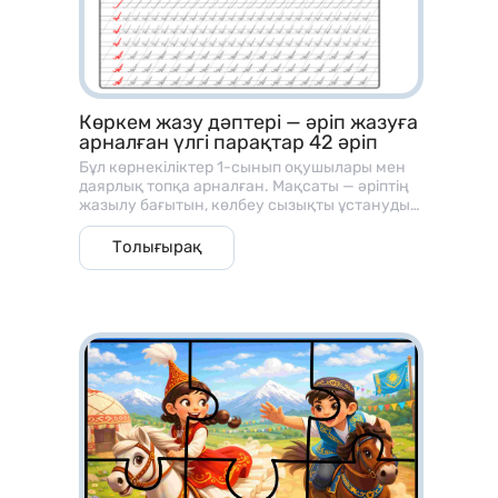
Көркем жазу дәптері — әріп жазуға
арналған үлгі парақтар 42 әріп
Бұл көрнекіліктер 1-сынып оқушылары мен
даярлық топқа арналған. Мақсаты — әріптің
жазылу бағытын, көлбеу сызықты ұстануды
және әріп байланысын үйрету
Толығырақ