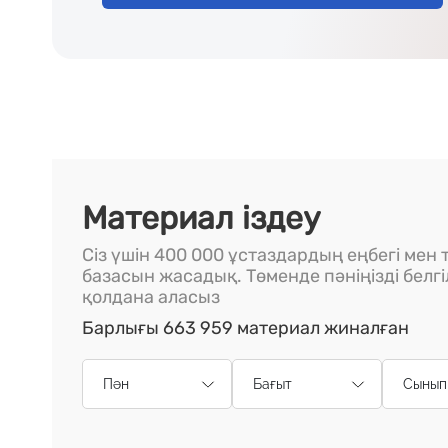
Материал іздеу
Сіз үшін 400 000 ұстаздардың еңбегі мен т
базасын жасадық. Төменде пәніңізді белг
қолдана аласыз
Барлығы 663 959 материал жиналған
Пән
Бағыт
Сынып