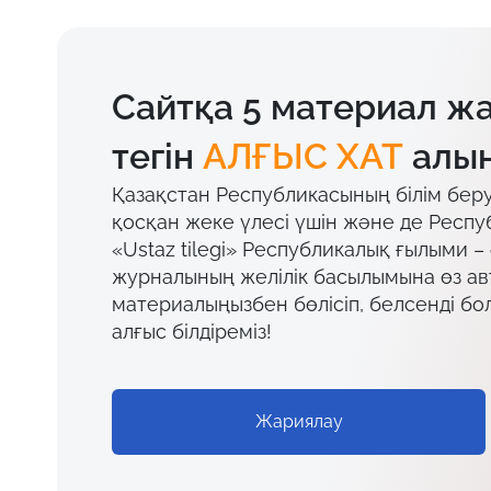
Сайтқа 5 материал ж
тегін
АЛҒЫС ХАТ
алың
Қазақстан Республикасының білім бер
қосқан жеке үлесі үшін және де Респу
«Ustaz tilegi» Республикалық ғылыми –
журналының желілік басылымына өз а
материалыңызбен бөлісіп, белсенді бо
алғыс білдіреміз!
Жариялау