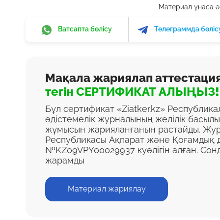
Материал ұнаса әр
Ватсапта бөлісу
Телеграммда бөліс
Мақала жариялап аттестаци
тегін СЕРТИФИКАТ АЛЫҢЫЗ!
Бұл сертификат «Ziatker.kz» Республик
әдістемелік журналының желілік басыл
жұмысын жарияланғанын растайды. Жур
Республикасы Ақпарат және Қоғамдық д
№KZ09VPY00029937 куәлігін алған. Сон
жарамды
Материал жариялау