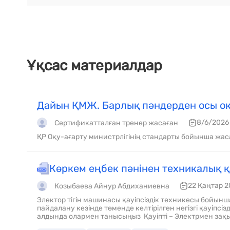
Ұқсас материалдар
Дайын ҚМЖ. Барлық пәндерден осы оқ
8/6/2026
Сертификатталған тренер жасаған
ҚР Оқу-ағарту министрлігінің стандарты бойынша жас
Көркем еңбек пәнінен техникалық қ
22 Қаңтар 2
Козыбаева Айнур Абдиханиевна
Электор тігін машинасы қауіпсіздік техникесы бойынша негізгі нұсұқаулықтар Осы электротехникалық құрылғыны
пайдалану кезінде төменде келтірілген негізгі қауіпсіздік шараларын сақтау қажет. Тігін машинасымен жұмыс істеу
алдында олармен танысыңыз Қауіпті – Электрмен зақымдану тәуекелін төмендету үшін : 1 . Еш у
машинасын қосулы қалыпта назарсыз қалдырмаңыз. Машинамен жұмыс аяқталғаннан кейін және оны тазалау