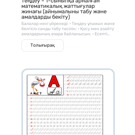
Теңдеу – 1-сыныпқа арналған
математикалық жаттығулар
жинағы (айнымалыны табу және
амалдарды бекіту)
Балалар нені үйренеді: • Теңдеу ұғымын және
белгісіз санды табу тәсілін; • Қосу мен азайту
амалдарының өзара байланысын; • Есепті
дұрыс құрастыру және шешуді; • Зейін,
логикалық және аналитикалық ойлауды
Толығырақ
дамытады. ⸻ 🧑‍🏫 Қалай қолдануға
болады: • 1-сынып математика сабақтарында
және үй тапсырмасы ретінде; • “Теңдеу
шешу”, “Белгісіз санды тап”, “Қосу мен азайту
байланысы” тақырыптарында; • Жеке және
топтық жұмыс түрінде: ✏️ “Х мәнін тап”, 🔢
“Кім тез шешеді?”, 💡 “Қате тап!” жаттығулары;
• Қайталау және бақылау сабақтарында
қолдануға ыңғайлы.