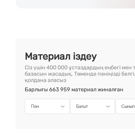
Материал іздеу
Сіз үшін 400 000 ұстаздардың еңбегі мен т
базасын жасадық. Төменде пәніңізді белг
қолдана аласыз
Барлығы 663 959 материал жиналған
Пән
Бағыт
Сынып