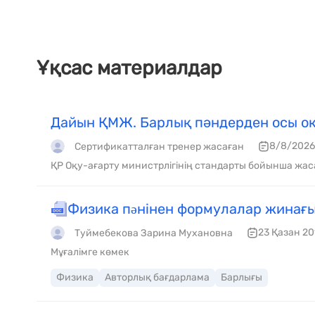
Ұқсас материалдар
Дайын ҚМЖ. Барлық пәндерден осы оқ
8/8/2026
Сертификатталған тренер жасаған
ҚР Оқу-ағарту министрлігінің стандарты бойынша жас
Физика пəнінен формулалар жинағы
23 Қазан 20
Туймебекова Зарина Мухановна
Мұғалімге көмек
Физика
Авторлық бағдарлама
Барлығы