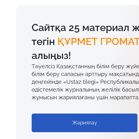
Сайтқа 25 материал 
тегін
ҚҰРМЕТ ГРОМА
алыңыз!
Тәуелсіз Қазақстанның білім беру жүй
білім беру сапасын арттыру мақсатын
деңгейінде «Ustaz tilegi» Республикал
әдістемелік журналының желілік басы
жұмысын жариялағаны үшін марапатта
Жариялау