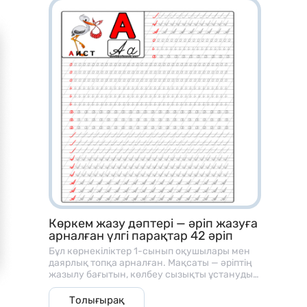
Көркем жазу дәптері — әріп жазуға
арналған үлгі парақтар 42 әріп
Бұл көрнекіліктер 1-сынып оқушылары мен
даярлық топқа арналған. Мақсаты — әріптің
жазылу бағытын, көлбеу сызықты ұстануды
және әріп байланысын үйрету
Толығырақ