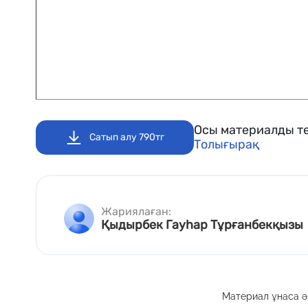
Осы материалды те
Сатып алу 790тг
Толығырақ
Жариялаған:
Қыдырбек Гауһар Тұрғанбекқызы
Материал ұнаса әр