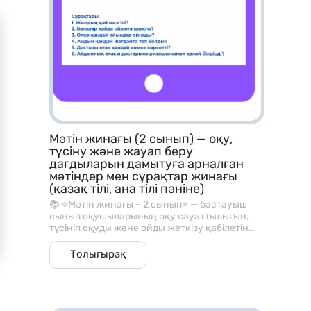
Мәтін жинағы (2 сынып) — оқу,
түсіну және жауап беру
дағдыларын дамытуға арналған
мәтіндер мен сұрақтар жинағы
(қазақ тілі, ана тілі пәніне)
📚 «Мәтін жинағы – 2 сынып» — бастауыш
сынып оқушыларының оқу сауаттылығын,
түсініп оқуды және ойды жеткізу қабілетін
дамытуға арналған әдістемелік материал.
Бұл жинақ әр мәтіннен кейін берілген
Толығырақ
түсінуге арналған сұрақтармен, оқу және
сөйлеу дағдыларын жетілдіруге көмектеседі.