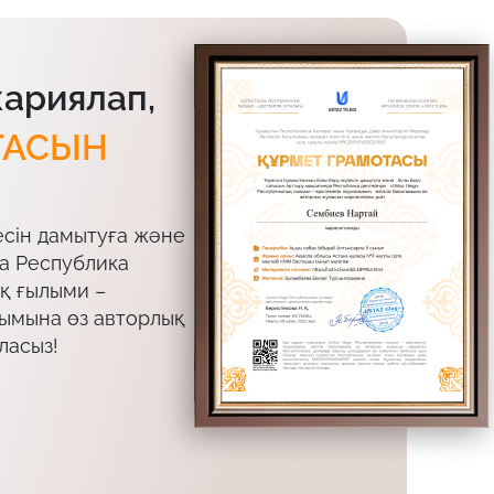
жариялап,
ТАСЫН
есін дамытуға және
да Республика
ық ғылыми –
лымына өз авторлық
ласыз!