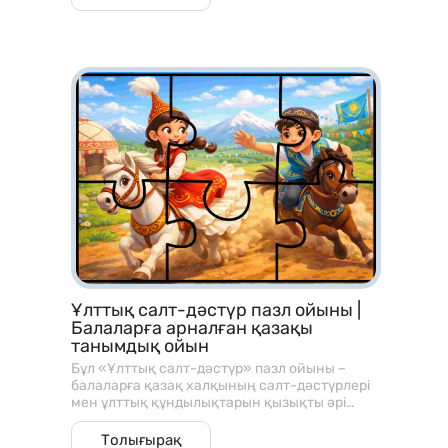
Ұлттық салт-дәстүр пазл ойыны |
Балаларға арналған қазақы
танымдық ойын
Бұл «Ұлттық салт-дәстүр» пазл ойыны –
балаларға қазақ халқының салт-дәстүрлері
мен ұлттық құндылықтарын қызықты әрі
көрнекі түрде таныстыруға арналған
танымдық оқу материалы. Ойын пазл
Толығырақ