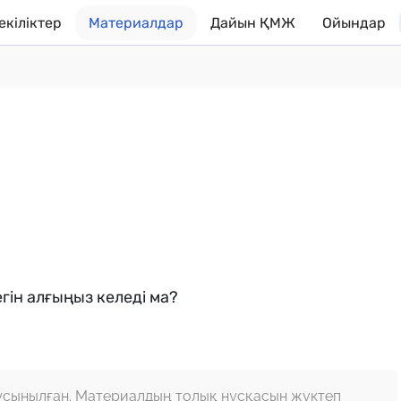
екіліктер
Материалдар
Дайын ҚМЖ
Ойындар
гін алғыңыз келеді ма?
ұсынылған. Материалдың толық нұсқасын жүктеп