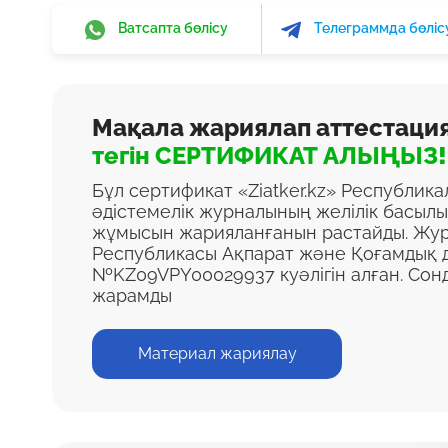
Ватсапта бөлісу
Телеграммда бөліс
Мақала жариялап аттестаци
тегін СЕРТИФИКАТ АЛЫҢЫЗ!
Бұл сертификат «Ziatker.kz» Республик
әдістемелік журналының желілік басыл
жұмысын жарияланғанын растайды. Жур
Республикасы Ақпарат және Қоғамдық д
№KZ09VPY00029937 куәлігін алған. Сон
жарамды
Материал жариялау