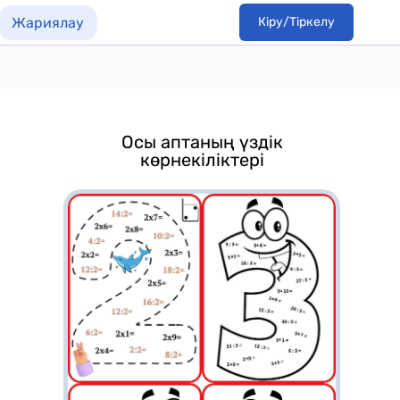
Жариялау
Кіру/Тіркелу
Осы аптаның үздік
көрнекіліктері