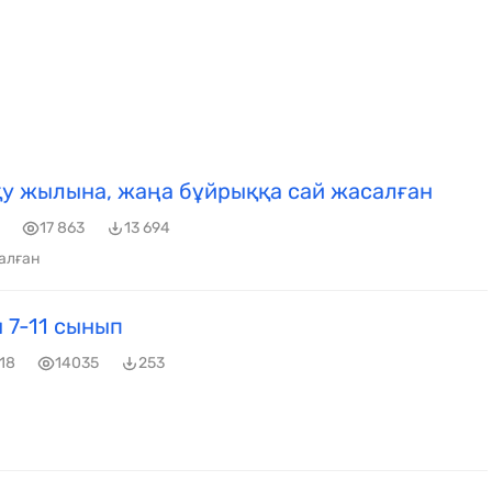
у жылына, жаңа бұйрыққа сай жасалған
17 863
13 694
алған
 7-11 сынып
18
14035
253