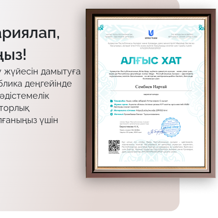
ариялап,
ыз!
у жүйесін дамытуға
блика деңгейінде
 әдістемелік
вторлық
лғаныңыз үшін