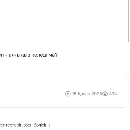
гін алғыңыз келеді ма?
18 Қазан 2025
434
іптестеріңізбен бөлісіңіз