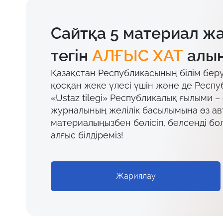
Сайтқа 5 материал ж
тегін
АЛҒЫС ХАТ
алың
Қазақстан Республикасының білім бер
қосқан жеке үлесі үшін және де Респу
«Ustaz tilegi» Республикалық ғылыми –
журналының желілік басылымына өз а
материалыңызбен бөлісіп, белсенді бо
алғыс білдіреміз!
Жариялау