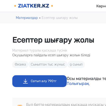
Көрн
Материалдар
●
Есептер шығару жолы
Есептер шығару жолы
Материал туралы қысқаша түсінік
Оқушыларға пайдалы есеп шығару жолын біледі
Физика
Сыныптан тыс жұмыс
9 сынып
Осы материалды те
Сатып алу 790тг
Толығырақ
Бұл бетте материалдың қысқаша нұсқасы 