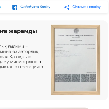
у
Фейсбукта бөлісу
Сілтемені көшіру
яға жарамды
алық ғылыми –
ымына өз авторлық
нал Қазақстан
аму министрлігінің
дықтан аттестацияға