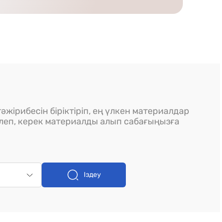
әжірибесін біріктіріп, ең үлкен материалдар
ілеп, керек материалды алып сабағыңызға
Іздеу