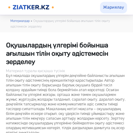
Жариялау
Материалдар
●
Оқушылардың үлгерімі бойынша ағылшын тілін оқыту
әдістемесін зерделеу
Оқушылардың үлгерімі бойынша
ағылшын тілін оқыту әдістемесін
зерделеу
Материал туралы қысқаша түсінік
Бұл мақалада оқушылардың үлгерім деңгейіне байланысты ағылшын
тілін оқыту әдістемесінің ерекшеліктері қарастырылады. Автор
ағылшын тілін оқыту барысында барлық оқушыға бірдей тәсіл
қолдану әрдайым тиімді бола бермейтінін атап көрсетеді. Осыған
байланысты үлгерімі жоғары, орташа және төмен оқушылармен
жұмыс жүргізудің жолдары талданып, саралап оқыту, даралап оқыту,
деңгейлік тапсырмалар және коммуникативтік әдіс сияқты тиімді
тәсілдер сипатталады. Мақаланың негізгі мақсаты – оқушылардың
білім деңгейін ескере отырып, оқу үдерісін тиімді ұйымдастыру және
ағылшын тілін меңгеру сапасын арттыру жолдарын көрсету. Зерттеу
нәтижесінде оқушылардың үлгеріміне бейімделген оқыту әдістемесі
олардың мотивациясын көтеріп, тілдік дағдыларын дамытуға оң әсер
ететіні анықталады.