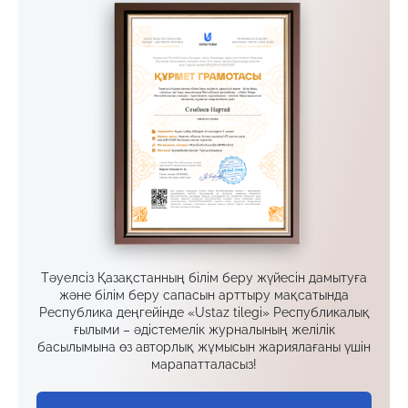
Тәуелсіз Қазақстанның білім беру жүйесін дамытуға
және білім беру сапасын арттыру мақсатында
Республика деңгейінде «Ustaz tilegi» Республикалық
ғылыми – әдістемелік журналының желілік
басылымына өз авторлық жұмысын жариялағаны үшін
марапатталасыз!