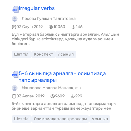
Irregular verbs
Лесова Гулжан Талгатовна
02 Сәуір 2019
10060
146
Бұл материал барлық сыныптарға арналған. Ағылшын
тіліндегі бұрыс етістіктерді қазақша аудармасымен
берілген.
Шет тілі
Конспект
7 сынып
5-6 сыныпқа арналған олимпиада
тапсырмалары
Манапова Мақпал Манапқызы
03 Ақпан 2019
9609
299
5-6 сыныптарға арналған олимпиада тапсырмалары.
бирнеше варианттан түрады және жауаптарымен
Шет тілі
Олимпиада тапсырмалары
6 сынып