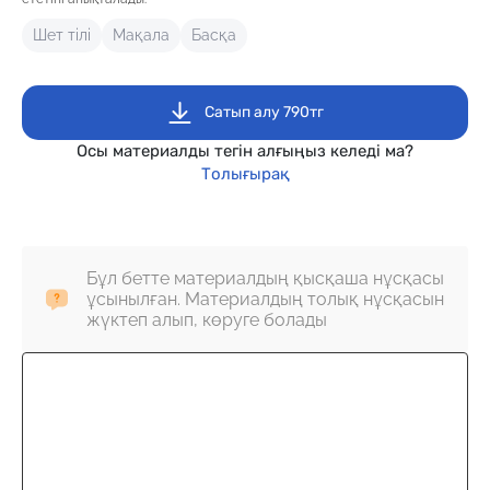
Шет тілі
Мақала
Басқа
Сатып алу 790тг
Осы материалды тегін алғыңыз келеді ма?
Толығырақ
Бұл бетте материалдың қысқаша нұсқасы
ұсынылған. Материалдың толық нұсқасын
жүктеп алып, көруге болады