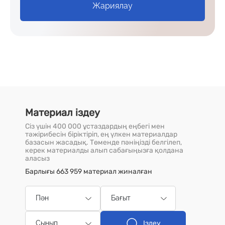
Жариялау
Материал іздеу
Сіз үшін 400 000 ұстаздардың еңбегі мен
тәжірибесін біріктіріп, ең үлкен материалдар
базасын жасадық. Төменде пәніңізді белгілеп,
керек материалды алып сабағыңызға қолдана
аласыз
Барлығы 663 959 материал жиналған
Пән
Бағыт
Іздеу
Сынып