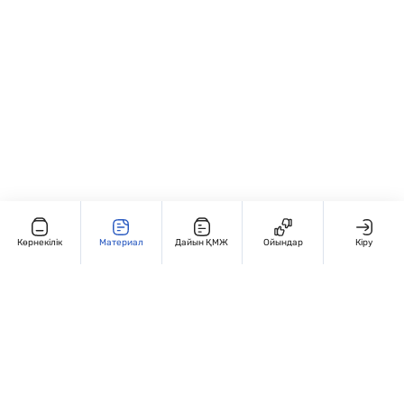
Көрнекілік
Материал
Дайын ҚМЖ
Ойындар
Кіру
Редакциямен байланыс
+7 707 770 3131