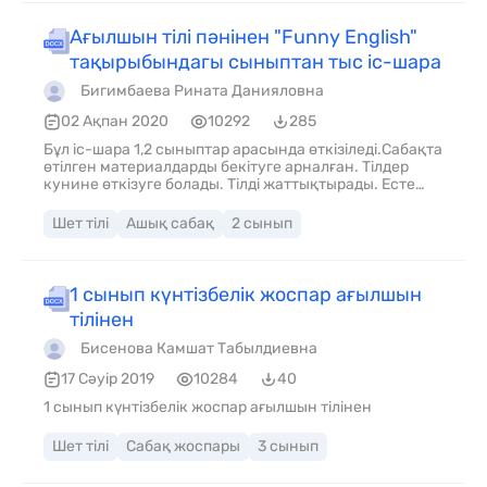
Ағылшын тілі пәнінен "Funny English"
тақырыбындагы сыныптан тыс іс-шара
Бигимбаева Рината Данияловна
02 Ақпан 2020
10292
285
Бұл іс-шара 1,2 сыныптар арасында өткізіледі.Сабақта
өтілген материалдарды бекітуге арналған. Тілдер
кунине өткізуге болады. Тілді жаттықтырады. Есте
сақтау қабілетін, қызығушылығын
дамытады.жаңартылған бағдарламаға сай
Шет тілі
Ашық сабақ
2 сынып
құрастырылған.
1 сынып күнтізбелік жоспар ағылшын
тілінен
Бисенова Камшат Табылдиевна
17 Сәуір 2019
10284
40
1 сынып күнтізбелік жоспар ағылшын тілінен
Шет тілі
Сабақ жоспары
3 сынып