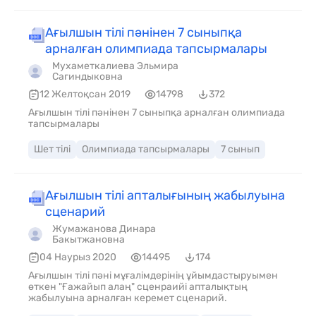
Ағылшын тілі пәнінен 7 сыныпқа
арналған олимпиада тапсырмалары
Мухаметкалиева Эльмира
Сагиндыковна
12 Желтоқсан 2019
14798
372
Ағылшын тілі пәнінен 7 сыныпқа арналған олимпиада
тапсырмалары
Шет тілі
Олимпиада тапсырмалары
7 сынып
Ағылшын тілі апталығының жабылуына
сценарий
Жумажанова Динара
Бакытжановна
04 Наурыз 2020
14495
174
Ағылшын тілі пәні мұғалімдерінің ұйымдастыруымен
өткен "Ғажайып алаң" сценраийі апталықтың
жабылуына арналған керемет сценарий.