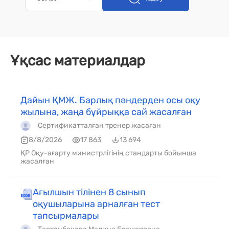
Ұқсас материалдар
Дайын ҚМЖ. Барлық пәндерден осы оқу
жылына, жаңа бұйрыққа сай жасалған
Сертификатталған тренер жасаған
8/8/2026
17 863
13 694
ҚР Оқу-ағарту министрлігінің стандарты бойынша
жасалған
Ағылшын тілінен 8 сынып
оқушыларына арналған тест
тапсырмалары