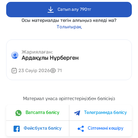
Сатып алу 790тг
Осы материалды тегін алғыңыз келеді ма?
Толығырақ
Жариялаған:
Ардақұлы Нұрберген
23 Сәуір 2026
71
Материал ұнаса әріптестеріңізбен бөлісіңіз
Ватсапта бөлісу
Телеграммда бөлісу
Фейсбукта бөлісу
Сілтемені көшіру