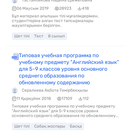
Тастанбекова Мадина Ережеповна
06 Маусым 2019
28923
418
Бұл материал ағылшын тілі мұғалімдерімен,
студенттеріне алған тест тапсырмалары
жауаптарымен берілген.
Шет тілі
Тест
8 сынып
Типовая учебная программа по
учебному предмету "Английский язык"
для 5-9 классов уровня основного
среднего образования по
обновленному содержанию
Сералиева Ақбота Темірбекқызы
11 Қырқүйек 2018
17109
112
Типовая учебная программа по учебному предмету
"Английский язык" для 5-9 классов уровня
основного среднего образования по обновленному
содержанию
Шет тілі
Сабақ жоспары
Басқа