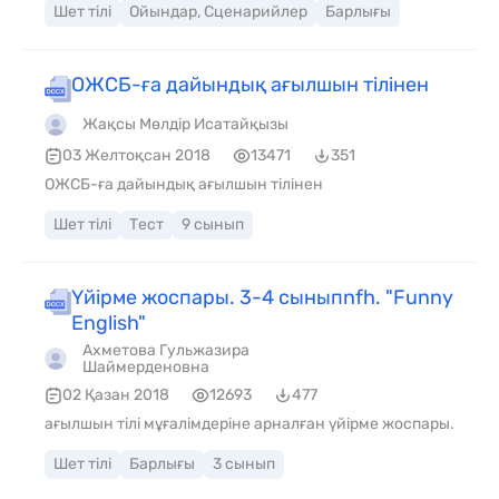
Шет тілі
Ойындар, Сценарийлер
Барлығы
ОЖСБ-ға дайындық ағылшын тілінен
Жақсы Мөлдір Исатайқызы
03 Желтоқсан 2018
13471
351
ОЖСБ-ға дайындық ағылшын тілінен
Шет тілі
Тест
9 сынып
Үйірме жоспары. 3-4 сыныпnfh. "Funny
English"
Ахметова Гульжазира
Шаймерденовна
02 Қазан 2018
12693
477
ағылшын тілі мұғалімдеріне арналған үйірме жоспары.
Шет тілі
Барлығы
3 сынып