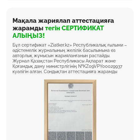
Мақала жариялап аттестацияға
жарамды
тегін СЕРТИФИКАТ
АЛЫҢЫЗ!
Бұл сертификат «Ziatker.kz» Республикалық ғылыми –
әдістемелік журналының желілік басылымына өз
авторлық жұмысын жарияланғанын растайды.
Журнал Қазақстан Республикасы Ақпарат және
Қоғамдық даму министрлігінің №KZ09VPY00029937
куәлігін алған. Сондықтан аттестацияға жарамды