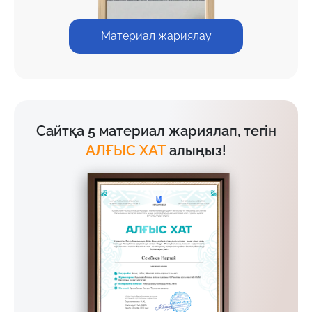
Материал жариялау
Сайтқа 5 материал жариялап, тегін
АЛҒЫС ХАТ
алыңыз!