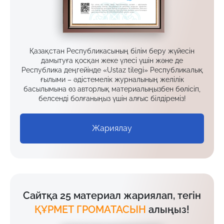
Қазақстан Республикасының білім беру жүйесін
дамытуға қосқан жеке үлесі үшін және де
Республика деңгейінде «Ustaz tilegi» Республикалық
ғылыми – әдістемелік журналының желілік
басылымына өз авторлық материалыңызбен бөлісіп,
белсенді болғаныңыз үшін алғыс білдіреміз!
Жариялау
Сайтқа 25 материал жариялап, тегін
ҚҰРМЕТ ГРОМАТАСЫН
алыңыз!