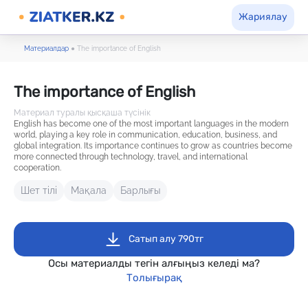
Жариялау
Материалдар
●
The importance of English
The importance of English
Материал туралы қысқаша түсінік
English has become one of the most important languages in the modern
world, playing a key role in communication, education, business, and
global integration. Its importance continues to grow as countries become
more connected through technology, travel, and international
cooperation.
Шет тілі
Мақала
Барлығы
Сатып алу 790тг
Осы материалды тегін алғыңыз келеді ма?
Толығырақ