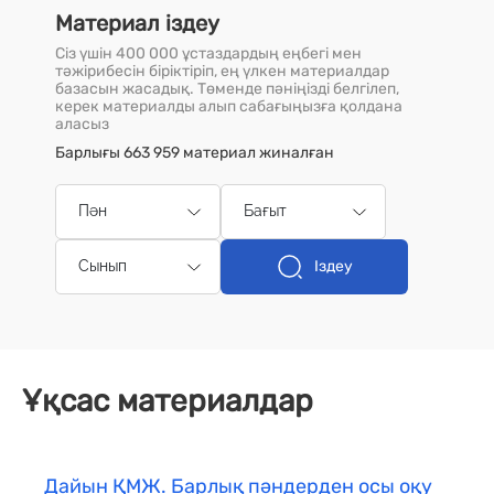
Материал іздеу
Сіз үшін 400 000 ұстаздардың еңбегі мен
тәжірибесін біріктіріп, ең үлкен материалдар
базасын жасадық. Төменде пәніңізді белгілеп,
керек материалды алып сабағыңызға қолдана
аласыз
Барлығы 663 959 материал жиналған
Пән
Бағыт
Іздеу
Сынып
Ұқсас материалдар
Дайын ҚМЖ. Барлық пәндерден осы оқу