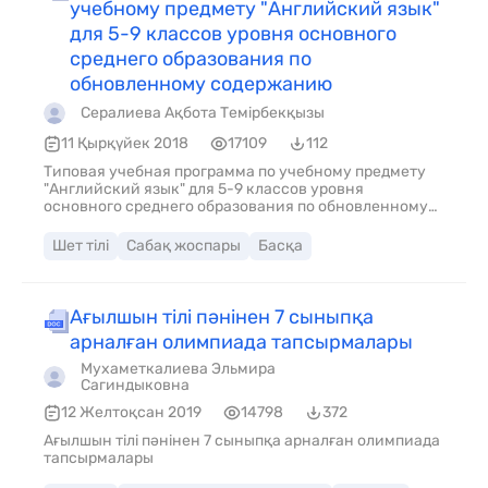
учебному предмету "Английский язык"
для 5-9 классов уровня основного
среднего образования по
обновленному содержанию
Сералиева Ақбота Темірбекқызы
11 Қырқүйек 2018
17109
112
Типовая учебная программа по учебному предмету
"Английский язык" для 5-9 классов уровня
основного среднего образования по обновленному
содержанию
Шет тілі
Сабақ жоспары
Басқа
Ағылшын тілі пәнінен 7 сыныпқа
арналған олимпиада тапсырмалары
Мухаметкалиева Эльмира
Сагиндыковна
12 Желтоқсан 2019
14798
372
Ағылшын тілі пәнінен 7 сыныпқа арналған олимпиада
тапсырмалары