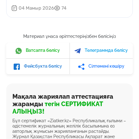
04 Мамыр 2026
74
Материал ұнаса әріптестеріңізбен бөлісіңіз
Ватсапта бөлісу
Телеграммда бөлісу
Фейсбукта бөлісу
Сілтемені көшіру
Мақала жариялап аттестацияға
жарамды
тегін СЕРТИФИКАТ
АЛЫҢЫЗ!
Бұл сертификат «Ziatker.kz» Республикалық ғылыми –
әдістемелік журналының желілік басылымына өз
авторлық жұмысын жарияланғанын растайды.
Журнал Қазақстан Республикасы Ақпарат және