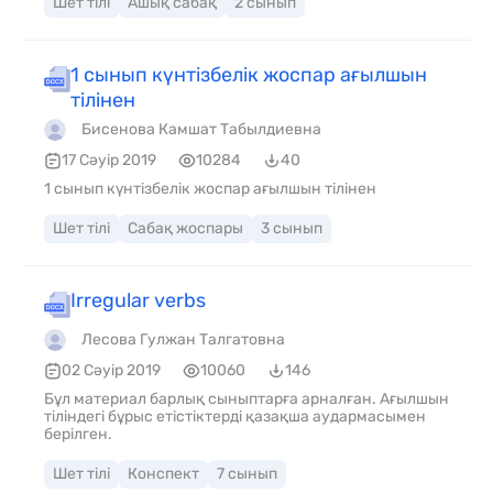
Шет тілі
Ашық сабақ
2 сынып
құрастырылған.
1 сынып күнтізбелік жоспар ағылшын
тілінен
Бисенова Камшат Табылдиевна
17 Сәуір 2019
10284
40
1 сынып күнтізбелік жоспар ағылшын тілінен
Шет тілі
Сабақ жоспары
3 сынып
Irregular verbs
Лесова Гулжан Талгатовна
02 Сәуір 2019
10060
146
Бұл материал барлық сыныптарға арналған. Ағылшын
тіліндегі бұрыс етістіктерді қазақша аудармасымен
берілген.
Шет тілі
Конспект
7 сынып