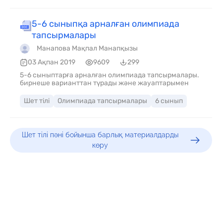
5-6 сыныпқа арналған олимпиада
тапсырмалары
Манапова Мақпал Манапқызы
03 Ақпан 2019
9609
299
5-6 сыныптарға арналған олимпиада тапсырмалары.
бирнеше варианттан түрады және жауаптарымен
Шет тілі
Олимпиада тапсырмалары
6 сынып
Шет тілі пәні бойынша барлық материалдарды
көру