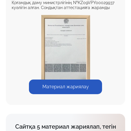
Қоғамдық даму министрлігінің №KZ09VPY00029937
куәлігін алған. Сондықтан аттестацияға жарамды
Материал жариялау
Сайтқа 5 материал жариялап, тегін