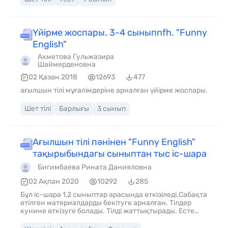
Үйірме жоспары. 3-4 сыныпnfh. "Funny
English"
Ахметова Гульжазира
Шаймерденовна
02 Қазан 2018
12693
477
ағылшын тілі мұғалімдеріне арналған үйірме жоспары.
Шет тілі
Барлығы
3 сынып
Ағылшын тілі пәнінен "Funny English"
тақырыбындагы сыныптан тыс іс-шара
Бигимбаева Рината Данияловна
02 Ақпан 2020
10292
285
Бұл іс-шара 1,2 сыныптар арасында өткізіледі.Сабақта
өтілген материалдарды бекітуге арналған. Тілдер
кунине өткізуге болады. Тілді жаттықтырады. Есте
сақтау қабілетін, қызығушылығын
дамытады.жаңартылған бағдарламаға сай