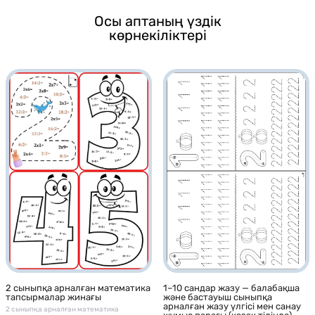
Осы аптаның үздік
көрнекіліктері
1–10 сандар жазу — балабақша
2 сыныпқа арналған математика
және бастауыш сыныпқа
тапсырмалар жинағы
арналған жазу үлгісі мен санау
2 сыныпқа арналған математика