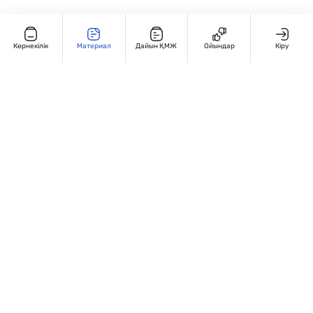
Көрнекілік
Материал
Дайын ҚМЖ
Ойындар
Кіру
Редакциямен байланыс
+7 707 770 3131
Жұмыс кестесі: Дүйсенбі – жұма, 9:00 – 18:00
Мекенжай:
Қазақстан, Алматы, Гоголья 86. 4 этаж, 406-кабинет
Сведения об организации
Сайт Peaksoft веб-студиясында жасалған - Peaksoft.kz
Политика конфиденциальности