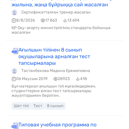
жылына, жаңа бұйрыққа сай жасалған
Сертификатталған тренер жасаған
8/8/2026
17 863
13 694
ҚР Оқу-ағарту министрлігінің стандарты бойынша
жасалған
Ағылшын тілінен 8 сынып
оқушыларына арналған тест
тапсырмалары
Тастанбекова Мадина Ережеповна
06 Маусым 2019
28923
418
Бұл материал ағылшын тілі мұғалімдерімен,
студенттеріне алған тест тапсырмалары
жауаптарымен берілген.
Шет тілі
Тест
8 сынып
Типовая учебная программа по