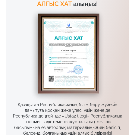
АЛҒЫС ХАТ
алыңыз!
Қазақстан Республикасының білім беру жүйесін
дамытуға қосқан жеке үлесі үшін және де
Республика деңгейінде «Ustaz tilegi» Республикалық
ғылыми – әдістемелік журналының желілік
басылымына өз авторлық материалыңызбен бөлісіп,
белсенді болғаныңыз үшін алғыс білдіреміз!