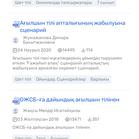
Шет тілі
Олимпиада тапсырмалары
7 сынып
Ағылшын тілі апталығының жабылуына
сценарий
Жумажанова Динара
Бакытжановна
04 Наурыз 2020
14495
174
Ағылшын тілі пәні мұғалімдерінің ұйымдастыруымен
өткен "Ғажайып алаң" сценраийі апталықтың
жабылуына арналған керемет сценарий.
Шет тілі
Ойындар, Сценарийлер
Барлығы
ОЖСБ-ға дайындық ағылшын тілінен
Жақсы Мөлдір Исатайқызы
03 Желтоқсан 2018
13471
351
ОЖСБ-ға дайындық ағылшын тілінен
Шет тілі
Тест
9 сынып