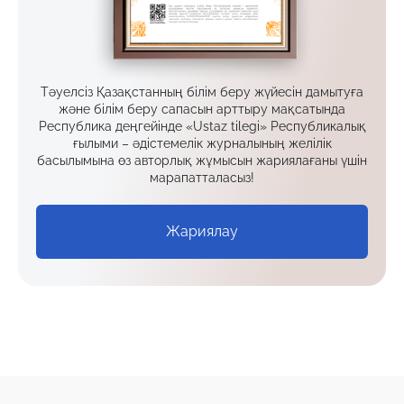
Тәуелсіз Қазақстанның білім беру жүйесін дамытуға
және білім беру сапасын арттыру мақсатында
Республика деңгейінде «Ustaz tilegi» Республикалық
ғылыми – әдістемелік журналының желілік
басылымына өз авторлық жұмысын жариялағаны үшін
марапатталасыз!
Жариялау