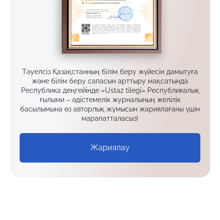
Тәуелсіз Қазақстанның білім беру жүйесін дамытуға
және білім беру сапасын арттыру мақсатында
Республика деңгейінде «Ustaz tilegi» Республикалық
ғылыми – әдістемелік журналының желілік
басылымына өз авторлық жұмысын жариялағаны үшін
марапатталасыз!
Жариялау