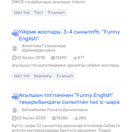
ОЖСБ-ға дайындық ағылшын тілінен
Шет тілі
Тест
9 сынып
Үйірме жоспары. 3-4 сыныпnfh. "Funny
English"
Ахметова Гульжазира
Шаймерденовна
02 Қазан 2018
12690
477
ағылшын тілі мұғалімдеріне арналған үйірме жоспары.
Шет тілі
Барлығы
3 сынып
Ағылшын тілі пәнінен "Funny English"
тақырыбындагы сыныптан тыс іс-шара
Бигимбаева Рината Данияловна
02 Ақпан 2020
10286
285
Бұл іс-шара 1,2 сыныптар арасында өткізіледі.Сабақта
өтілген материалдарды бекітуге арналған. Тілдер