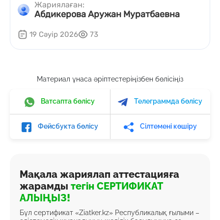
Жариялаған:
Абдикерова Аружан Муратбаевна
19 Сәуір 2026
73
Материал ұнаса әріптестеріңізбен бөлісіңіз
Ватсапта бөлісу
Телеграммда бөлісу
Фейсбукта бөлісу
Сілтемені көшіру
Мақала жариялап аттестацияға
жарамды
тегін СЕРТИФИКАТ
АЛЫҢЫЗ!
Бұл сертификат «Ziatker.kz» Республикалық ғылыми –