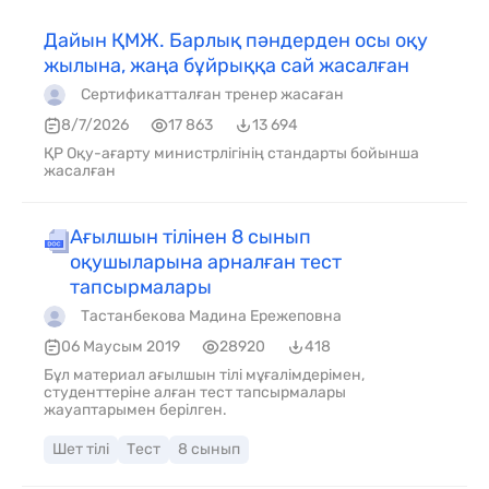
Дайын ҚМЖ. Барлық пәндерден осы оқу
жылына, жаңа бұйрыққа сай жасалған
Сертификатталған тренер жасаған
8/7/2026
17 863
13 694
ҚР Оқу-ағарту министрлігінің стандарты бойынша
жасалған
Ағылшын тілінен 8 сынып
оқушыларына арналған тест
тапсырмалары
Тастанбекова Мадина Ережеповна
06 Маусым 2019
28920
418
Бұл материал ағылшын тілі мұғалімдерімен,
студенттеріне алған тест тапсырмалары
жауаптарымен берілген.
Шет тілі
Тест
8 сынып