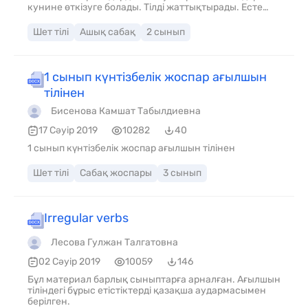
кунине өткізуге болады. Тілді жаттықтырады. Есте
сақтау қабілетін, қызығушылығын
дамытады.жаңартылған бағдарламаға сай
Шет тілі
Ашық сабақ
2 сынып
құрастырылған.
1 сынып күнтізбелік жоспар ағылшын
тілінен
Бисенова Камшат Табылдиевна
17 Сәуір 2019
10282
40
1 сынып күнтізбелік жоспар ағылшын тілінен
Шет тілі
Сабақ жоспары
3 сынып
Irregular verbs
Лесова Гулжан Талгатовна
02 Сәуір 2019
10059
146
Бұл материал барлық сыныптарға арналған. Ағылшын
тіліндегі бұрыс етістіктерді қазақша аудармасымен
берілген.