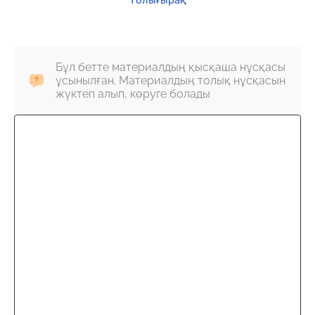
Толығырақ
Бұл бетте материалдың қысқаша нұсқасы
ұсынылған. Материалдың толық нұсқасын
жүктеп алып, көруге болады