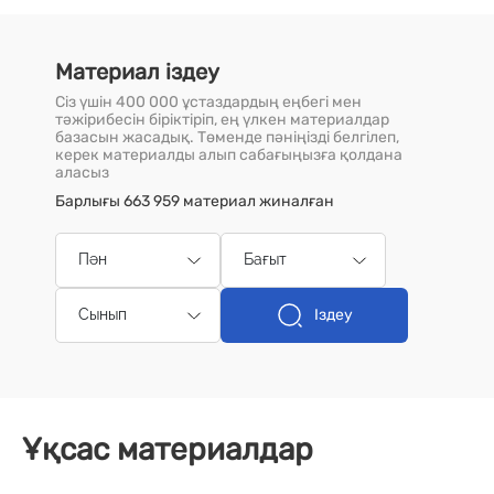
Материал іздеу
Сіз үшін 400 000 ұстаздардың еңбегі мен
тәжірибесін біріктіріп, ең үлкен материалдар
базасын жасадық. Төменде пәніңізді белгілеп,
керек материалды алып сабағыңызға қолдана
аласыз
Барлығы 663 959 материал жиналған
Пән
Бағыт
Іздеу
Сынып
Ұқсас материалдар