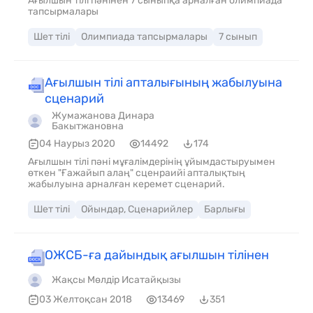
Ағылшын тілі пәнінен 7 сыныпқа арналған олимпиада
тапсырмалары
Шет тілі
Олимпиада тапсырмалары
7 сынып
Ағылшын тілі апталығының жабылуына
сценарий
Жумажанова Динара
Бакытжановна
04 Наурыз 2020
14492
174
Ағылшын тілі пәні мұғалімдерінің ұйымдастыруымен
өткен "Ғажайып алаң" сценраийі апталықтың
жабылуына арналған керемет сценарий.
Шет тілі
Ойындар, Сценарийлер
Барлығы
ОЖСБ-ға дайындық ағылшын тілінен
Жақсы Мөлдір Исатайқызы
03 Желтоқсан 2018
13469
351