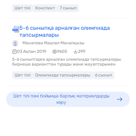
Шет тілі
Конспект
7 сынып
5-6 сыныпқа арналған олимпиада
тапсырмалары
Манапова Мақпал Манапқызы
03 Ақпан 2019
9605
299
5-6 сыныптарға арналған олимпиада тапсырмалары.
бирнеше варианттан түрады және жауаптарымен
Шет тілі
Олимпиада тапсырмалары
6 сынып
Шет тілі пәні бойынша барлық материалдарды
көру