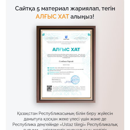
Сайтқа 5 материал жариялап, тегін
АЛҒЫС ХАТ
алыңыз!
Қазақстан Республикасының білім беру жүйесін
дамытуға қосқан жеке үлесі үшін және де
Республика деңгейінде «Ustaz tilegi» Республикалық
ғылыми – әдістемелік журналының желілік