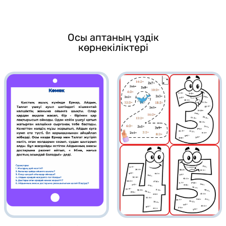
Осы аптаның үздік
көрнекіліктері