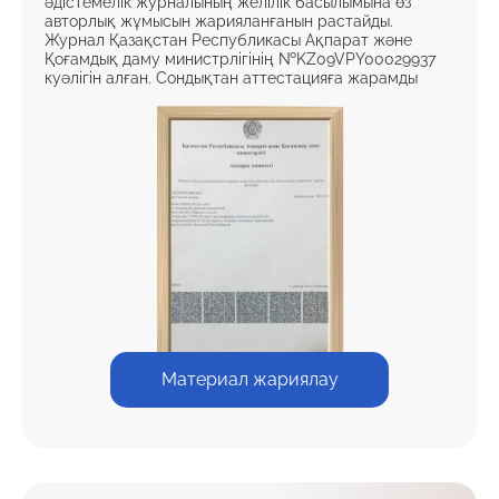
әдістемелік журналының желілік басылымына өз
авторлық жұмысын жарияланғанын растайды.
Журнал Қазақстан Республикасы Ақпарат және
Қоғамдық даму министрлігінің №KZ09VPY00029937
куәлігін алған. Сондықтан аттестацияға жарамды
Материал жариялау