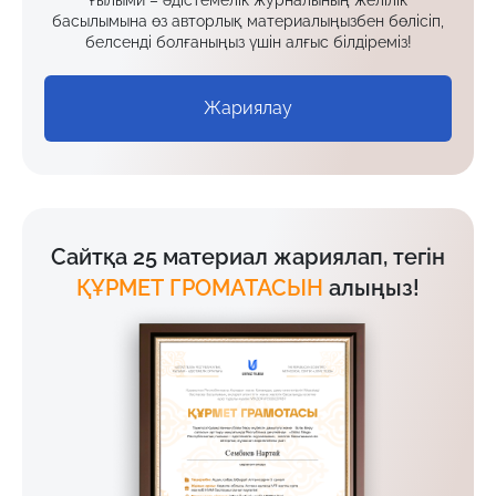
басылымына өз авторлық материалыңызбен бөлісіп,
белсенді болғаныңыз үшін алғыс білдіреміз!
Жариялау
Сайтқа 25 материал жариялап, тегін
ҚҰРМЕТ ГРОМАТАСЫН
алыңыз!