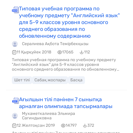
Типовая учебная программа по
учебному предмету "Английский язык"
для 5-9 классов уровня основного
среднего образования по
обновленному содержанию
Сералиева Ақбота Темірбекқызы
11 Қырқүйек 2018
17065
112
Типовая учебная программа по учебному предмету
"Английский язык" для 5-9 классов уровня
основного среднего образования по обновленному
содержанию
Шет тілі
Сабақ жоспары
Басқа
Ағылшын тілі пәнінен 7 сыныпқа
арналған олимпиада тапсырмалары
Мухаметкалиева Эльмира
Сагиндыковна
12 Желтоқсан 2019
14797
372