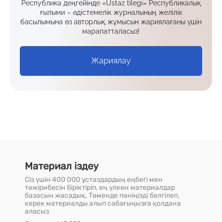
Республика деңгейінде «Ustaz tilegi» Республикалық
ғылыми – әдістемелік журналының желілік
басылымына өз авторлық жұмысын жариялағаны үшін
марапатталасыз!
Жариялау
Материал іздеу
Сіз үшін 400 000 ұстаздардың еңбегі мен
тәжірибесін біріктіріп, ең үлкен материалдар
базасын жасадық. Төменде пәніңізді белгілеп,
керек материалды алып сабағыңызға қолдана
аласыз