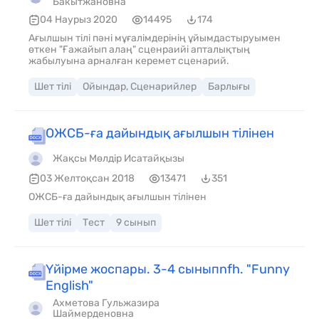
Бакытжановна
04 Наурыз 2020
14495
174
Ағылшын тілі пәні мұғалімдерінің ұйымдастыруымен
өткен "Ғажайып алаң" сценраийі апталықтың
жабылуына арналған керемет сценарий.
Шет тілі
Ойындар, Сценарийлер
Барлығы
ОЖСБ-ға дайындық ағылшын тілінен
Жақсы Мөлдір Исатайқызы
03 Желтоқсан 2018
13471
351
ОЖСБ-ға дайындық ағылшын тілінен
Шет тілі
Тест
9 сынып
Үйірме жоспары. 3-4 сыныпnfh. "Funny
English"
Ахметова Гульжазира
Шаймерденовна