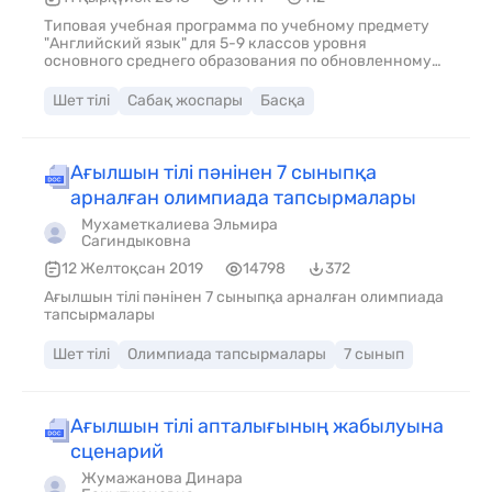
Типовая учебная программа по учебному предмету
"Английский язык" для 5-9 классов уровня
основного среднего образования по обновленному
содержанию
Шет тілі
Сабақ жоспары
Басқа
Ағылшын тілі пәнінен 7 сыныпқа
арналған олимпиада тапсырмалары
Мухаметкалиева Эльмира
Сагиндыковна
12 Желтоқсан 2019
14798
372
Ағылшын тілі пәнінен 7 сыныпқа арналған олимпиада
тапсырмалары
Шет тілі
Олимпиада тапсырмалары
7 сынып
Ағылшын тілі апталығының жабылуына
сценарий
Жумажанова Динара