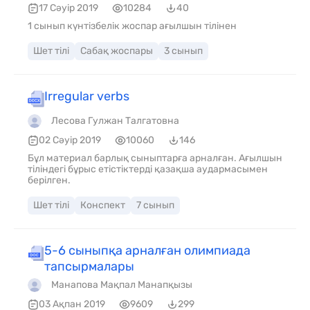
17 Сәуір 2019
10284
40
1 сынып күнтізбелік жоспар ағылшын тілінен
Шет тілі
Сабақ жоспары
3 сынып
Irregular verbs
Лесова Гулжан Талгатовна
02 Сәуір 2019
10060
146
Бұл материал барлық сыныптарға арналған. Ағылшын
тіліндегі бұрыс етістіктерді қазақша аудармасымен
берілген.
Шет тілі
Конспект
7 сынып
5-6 сыныпқа арналған олимпиада
тапсырмалары
Манапова Мақпал Манапқызы
03 Ақпан 2019
9609
299