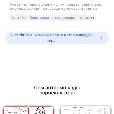
5-6 сыныптарға арналған олимпиада тапсырмалары.
бирнеше варианттан түрады және жауаптарымен
Шет тілі
Олимпиада тапсырмалары
6 сынып
Шет тілі пәні бойынша барлық материалдарды
көру
Осы аптаның үздік
көрнекіліктері