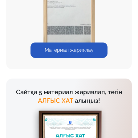
Материал жариялау
Сайтқа 5 материал жариялап, тегін
АЛҒЫС ХАТ
алыңыз!