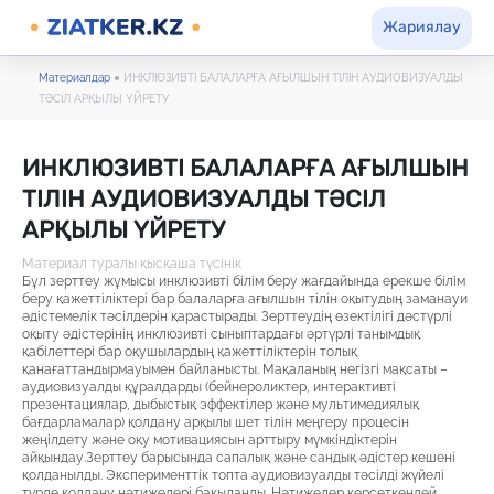
Жариялау
Материалдар
●
ИНКЛЮЗИВТІ БАЛАЛАРҒА АҒЫЛШЫН ТІЛІН АУДИОВИЗУАЛДЫ
ТӘСІЛ АРҚЫЛЫ ҮЙРЕТУ
ИНКЛЮЗИВТІ БАЛАЛАРҒА АҒЫЛШЫН
ТІЛІН АУДИОВИЗУАЛДЫ ТӘСІЛ
АРҚЫЛЫ ҮЙРЕТУ
Материал туралы қысқаша түсінік
Бұл зерттеу жұмысы инклюзивті білім беру жағдайында ерекше білім
беру қажеттіліктері бар балаларға ағылшын тілін оқытудың заманауи
әдістемелік тәсілдерін қарастырады. Зерттеудің өзектілігі дәстүрлі
оқыту әдістерінің инклюзивті сыныптардағы әртүрлі танымдық
қабілеттері бар оқушылардың қажеттіліктерін толық
қанағаттандырмауымен байланысты. Мақаланың негізгі мақсаты –
аудиовизуалды құралдарды (бейнероликтер, интерактивті
презентациялар, дыбыстық эффектілер және мультимедиялық
бағдарламалар) қолдану арқылы шет тілін меңгеру процесін
жеңілдету және оқу мотивациясын арттыру мүмкіндіктерін
айқындау.Зерттеу барысында сапалық және сандық әдістер кешені
қолданылды. Эксперименттік топта аудиовизуалды тәсілді жүйелі
түрде қолдану нәтижелері бақыланды. Нәтижелер көрсеткендей,