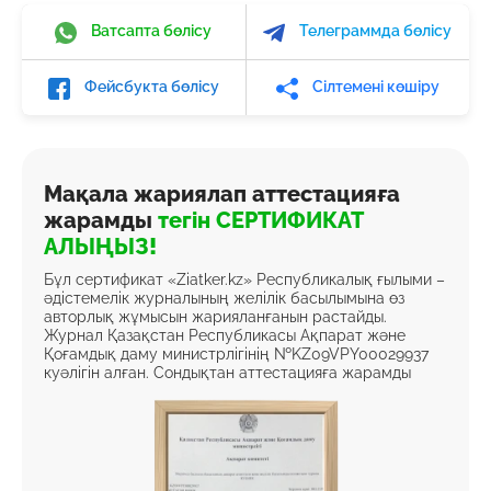
Ватсапта бөлісу
Телеграммда бөлісу
Фейсбукта бөлісу
Сілтемені көшіру
Мақала жариялап аттестацияға
жарамды
тегін СЕРТИФИКАТ
АЛЫҢЫЗ!
Бұл сертификат «Ziatker.kz» Республикалық ғылыми –
әдістемелік журналының желілік басылымына өз
авторлық жұмысын жарияланғанын растайды.
Журнал Қазақстан Республикасы Ақпарат және
Қоғамдық даму министрлігінің №KZ09VPY00029937
куәлігін алған. Сондықтан аттестацияға жарамды