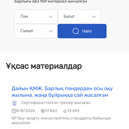
Барлығы 663 959 материал жиналған
Пән
Бағыт
Іздеу
Сынып
Ұқсас материалдар
Дайын ҚМЖ. Барлық пәндерден осы оқу
жылына, жаңа бұйрыққа сай жасалған
Сертификатталған тренер жасаған
8/8/2026
17 863
13 694
ҚР Оқу-ағарту министрлігінің стандарты бойынша
жасалған