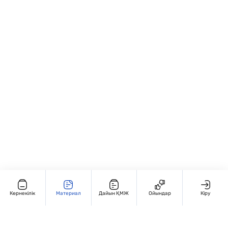
Арифметикалық амалдарды
байланысы” тақырыптарында; • Жеке
автоматтандырады.
және топтық жұмыс түрінде: ✏️ “Х мәнін
тап”, 🔢 “Кім тез шешеді?”, 💡 “Қате тап!”
жаттығулары; • Қайталау және бақылау
сабақтарында қолдануға ыңғайлы.
Көрнекілік
Материал
Дайын ҚМЖ
Ойындар
Кіру