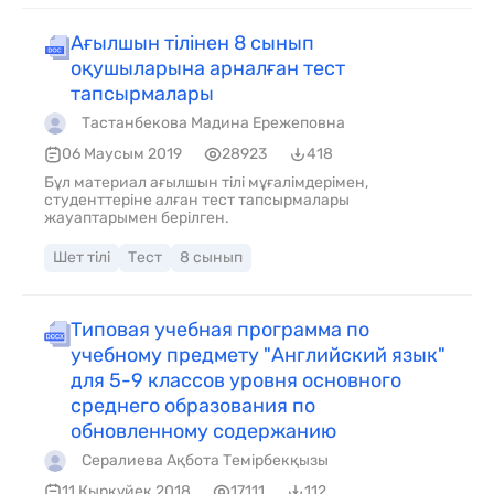
Ағылшын тілінен 8 сынып
оқушыларына арналған тест
тапсырмалары
Тастанбекова Мадина Ережеповна
06 Маусым 2019
28923
418
Бұл материал ағылшын тілі мұғалімдерімен,
студенттеріне алған тест тапсырмалары
жауаптарымен берілген.
Шет тілі
Тест
8 сынып
Типовая учебная программа по
учебному предмету "Английский язык"
для 5-9 классов уровня основного
среднего образования по
обновленному содержанию
Сералиева Ақбота Темірбекқызы
11 Қырқүйек 2018
17111
112