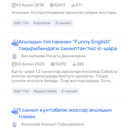
02 Қазан 2018
12693
477
ағылшын тілі мұғалімдеріне арналған үйірме жоспары.
Шет тілі
Барлығы
3 сынып
Ағылшын тілі пәнінен "Funny English"
тақырыбындагы сыныптан тыс іс-шара
Бигимбаева Рината Данияловна
02 Ақпан 2020
10292
285
Бұл іс-шара 1,2 сыныптар арасында өткізіледі.Сабақта
өтілген материалдарды бекітуге арналған. Тілдер
кунине өткізуге болады. Тілді жаттықтырады. Есте
сақтау қабілетін, қызығушылығын
дамытады.жаңартылған бағдарламаға сай
Шет тілі
Ашық сабақ
2 сынып
құрастырылған.
1 сынып күнтізбелік жоспар ағылшын
тілінен
Бисенова Камшат Табылдиевна