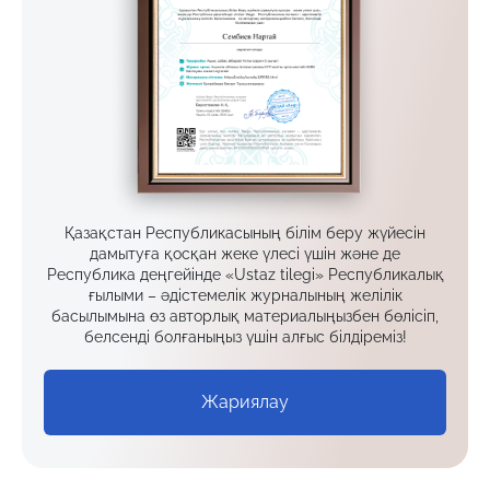
Қазақстан Республикасының білім беру жүйесін
дамытуға қосқан жеке үлесі үшін және де
Республика деңгейінде «Ustaz tilegi» Республикалық
ғылыми – әдістемелік журналының желілік
басылымына өз авторлық материалыңызбен бөлісіп,
белсенді болғаныңыз үшін алғыс білдіреміз!
Жариялау