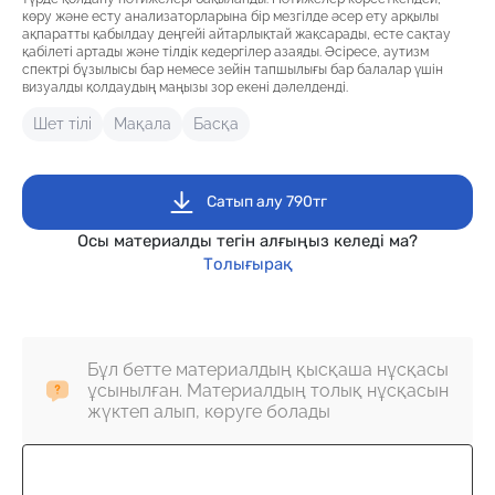
көру және есту анализаторларына бір мезгілде әсер ету арқылы
ақпаратты қабылдау деңгейі айтарлықтай жақсарады, есте сақтау
қабілеті артады және тілдік кедергілер азаяды. Әсіресе, аутизм
спектрі бұзылысы бар немесе зейін тапшылығы бар балалар үшін
визуалды қолдаудың маңызы зор екені дәлелденді.
Шет тілі
Мақала
Басқа
Сатып алу 790тг
Осы материалды тегін алғыңыз келеді ма?
Толығырақ
Бұл бетте материалдың қысқаша нұсқасы
ұсынылған. Материалдың толық нұсқасын
жүктеп алып, көруге болады