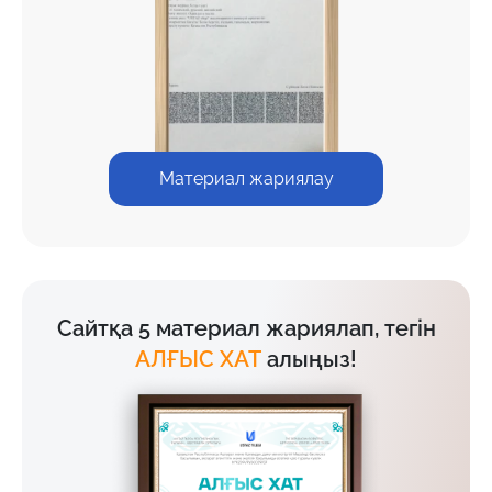
Материал жариялау
Сайтқа 5 материал жариялап, тегін
АЛҒЫС ХАТ
алыңыз!