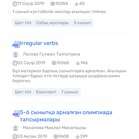
17 Сәуір 2019
10284
40
1 сынып күнтізбелік жоспар ағылшын тілінен
Шет тілі
Сабақ жоспары
3 сынып
Irregular verbs
Лесова Гулжан Талгатовна
02 Сәуір 2019
10060
146
Бұл материал барлық сыныптарға арналған. Ағылшын
тіліндегі бұрыс етістіктерді қазақша аудармасымен
берілген.
Шет тілі
Конспект
7 сынып
5-6 сыныпқа арналған олимпиада
тапсырмалары
Манапова Мақпал Манапқызы
03 Ақпан 2019
9608
299