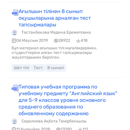
Ағылшын тілінен 8 сынып
оқушыларына арналған тест
тапсырмалары
Тастанбекова Мадина Ережеповна
06 Маусым 2019
28922
418
Бұл материал ағылшын тілі мұғалімдерімен,
студенттеріне алған тест тапсырмалары
жауаптарымен берілген.
Шет тілі
Тест
8 сынып
Типовая учебная программа по
учебному предмету "Английский язык"
для 5-9 классов уровня основного
среднего образования по
обновленному содержанию
Сералиева Ақбота Темірбекқызы
11 Қырқүйек 2018
17090
112