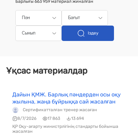
Барлығы 663 959 материал жиналған
Пән
Бағыт
Іздеу
Сынып
Ұқсас материалдар
Дайын ҚМЖ. Барлық пәндерден осы оқу
жылына, жаңа бұйрыққа сай жасалған
Сертификатталған тренер жасаған
8/7/2026
17 863
13 694
ҚР Оқу-ағарту министрлігінің стандарты бойынша
жасалған