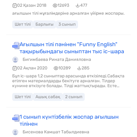
02 Қазан 2018
12693
477
ағылшын тілі мұғалімдеріне арналған үйірме жоспары.
Шет тілі
Барлығы
3 сынып
Ағылшын тілі пәнінен "Funny English"
тақырыбындагы сыныптан тыс іс-шара
Бигимбаева Рината Данияловна
02 Ақпан 2020
10289
285
Бұл іс-шара 1,2 сыныптар арасында өткізіледі.Сабақта
өтілген материалдарды бекітуге арналған. Тілдер
кунине өткізуге болады. Тілді жаттықтырады. Есте
сақтау қабілетін, қызығушылығын
дамытады.жаңартылған бағдарламаға сай
Шет тілі
Ашық сабақ
2 сынып
құрастырылған.
1 сынып күнтізбелік жоспар ағылшын
тілінен
Бисенова Камшат Табылдиевна