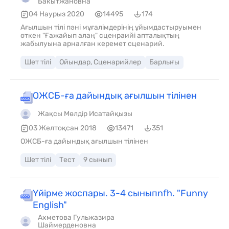
Бакытжановна
04 Наурыз 2020
14495
174
Ағылшын тілі пәні мұғалімдерінің ұйымдастыруымен
өткен "Ғажайып алаң" сценраийі апталықтың
жабылуына арналған керемет сценарий.
Шет тілі
Ойындар, Сценарийлер
Барлығы
ОЖСБ-ға дайындық ағылшын тілінен
Жақсы Мөлдір Исатайқызы
03 Желтоқсан 2018
13471
351
ОЖСБ-ға дайындық ағылшын тілінен
Шет тілі
Тест
9 сынып
Үйірме жоспары. 3-4 сыныпnfh. "Funny
English"
Ахметова Гульжазира
Шаймерденовна