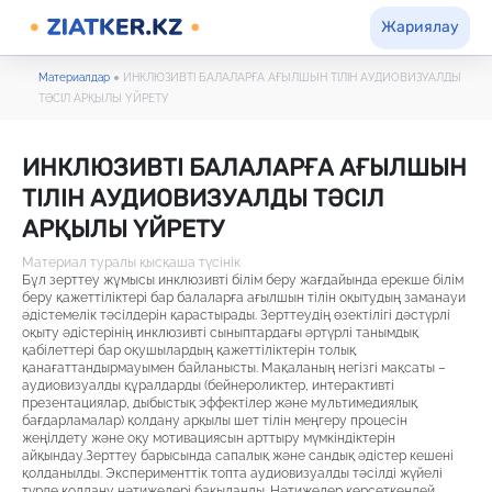
Жариялау
Материалдар
●
ИНКЛЮЗИВТІ БАЛАЛАРҒА АҒЫЛШЫН ТІЛІН АУДИОВИЗУАЛДЫ
ТӘСІЛ АРҚЫЛЫ ҮЙРЕТУ
ИНКЛЮЗИВТІ БАЛАЛАРҒА АҒЫЛШЫН
ТІЛІН АУДИОВИЗУАЛДЫ ТӘСІЛ
АРҚЫЛЫ ҮЙРЕТУ
Материал туралы қысқаша түсінік
Бұл зерттеу жұмысы инклюзивті білім беру жағдайында ерекше білім
беру қажеттіліктері бар балаларға ағылшын тілін оқытудың заманауи
әдістемелік тәсілдерін қарастырады. Зерттеудің өзектілігі дәстүрлі
оқыту әдістерінің инклюзивті сыныптардағы әртүрлі танымдық
қабілеттері бар оқушылардың қажеттіліктерін толық
қанағаттандырмауымен байланысты. Мақаланың негізгі мақсаты –
аудиовизуалды құралдарды (бейнероликтер, интерактивті
презентациялар, дыбыстық эффектілер және мультимедиялық
бағдарламалар) қолдану арқылы шет тілін меңгеру процесін
жеңілдету және оқу мотивациясын арттыру мүмкіндіктерін
айқындау.Зерттеу барысында сапалық және сандық әдістер кешені
қолданылды. Эксперименттік топта аудиовизуалды тәсілді жүйелі
түрде қолдану нәтижелері бақыланды. Нәтижелер көрсеткендей,