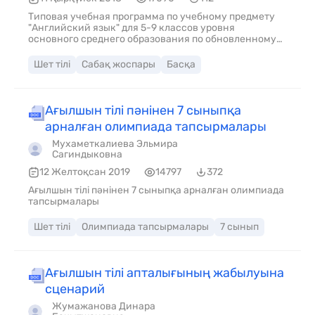
Типовая учебная программа по учебному предмету
"Английский язык" для 5-9 классов уровня
основного среднего образования по обновленному
содержанию
Шет тілі
Сабақ жоспары
Басқа
Ағылшын тілі пәнінен 7 сыныпқа
арналған олимпиада тапсырмалары
Мухаметкалиева Эльмира
Сагиндыковна
12 Желтоқсан 2019
14797
372
Ағылшын тілі пәнінен 7 сыныпқа арналған олимпиада
тапсырмалары
Шет тілі
Олимпиада тапсырмалары
7 сынып
Ағылшын тілі апталығының жабылуына
сценарий
Жумажанова Динара