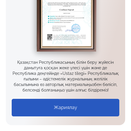
Қазақстан Республикасының білім беру жүйесін
дамытуға қосқан жеке үлесі үшін және де
Республика деңгейінде «Ustaz tilegi» Республикалық
ғылыми – әдістемелік журналының желілік
басылымына өз авторлық материалыңызбен бөлісіп,
белсенді болғаныңыз үшін алғыс білдіреміз!
Жариялау