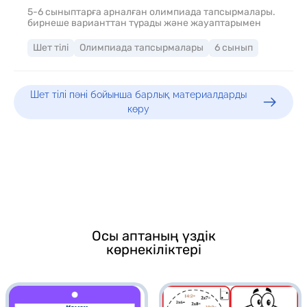
5-6 сыныптарға арналған олимпиада тапсырмалары.
бирнеше варианттан түрады және жауаптарымен
Шет тілі
Олимпиада тапсырмалары
6 сынып
Шет тілі пәні бойынша барлық материалдарды
көру
Осы аптаның үздік
көрнекіліктері