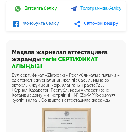
Ватсапта бөлісу
Телеграммда бөлісу
Фейсбукта бөлісу
Сілтемені көшіру
Мақала жариялап аттестацияға
жарамды
тегін СЕРТИФИКАТ
АЛЫҢЫЗ!
Бұл сертификат «Ziatker.kz» Республикалық ғылыми –
әдістемелік журналының желілік басылымына өз
авторлық жұмысын жарияланғанын растайды.
Журнал Қазақстан Республикасы Ақпарат және
Қоғамдық даму министрлігінің №KZ09VPY00029937
куәлігін алған. Сондықтан аттестацияға жарамды