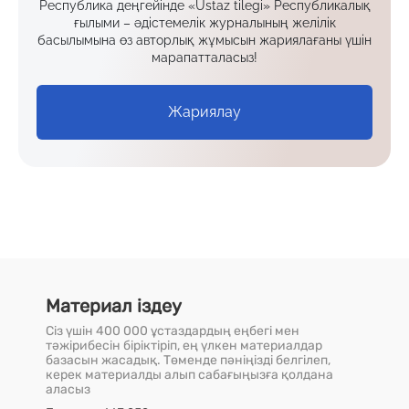
Республика деңгейінде «Ustaz tilegi» Республикалық
ғылыми – әдістемелік журналының желілік
басылымына өз авторлық жұмысын жариялағаны үшін
марапатталасыз!
Жариялау
Материал іздеу
Сіз үшін 400 000 ұстаздардың еңбегі мен
тәжірибесін біріктіріп, ең үлкен материалдар
базасын жасадық. Төменде пәніңізді белгілеп,
керек материалды алып сабағыңызға қолдана
аласыз