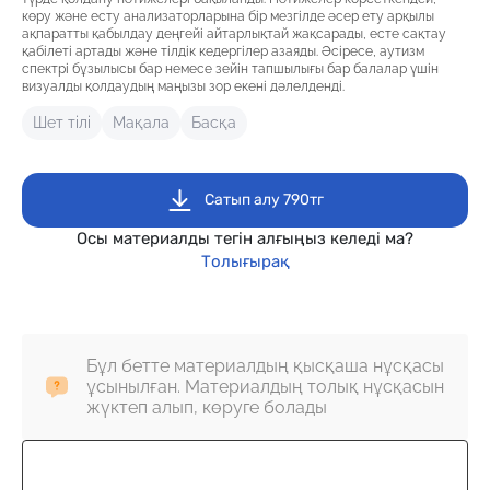
көру және есту анализаторларына бір мезгілде әсер ету арқылы
ақпаратты қабылдау деңгейі айтарлықтай жақсарады, есте сақтау
қабілеті артады және тілдік кедергілер азаяды. Әсіресе, аутизм
спектрі бұзылысы бар немесе зейін тапшылығы бар балалар үшін
визуалды қолдаудың маңызы зор екені дәлелденді.
Шет тілі
Мақала
Басқа
Сатып алу 790тг
Осы материалды тегін алғыңыз келеді ма?
Толығырақ
Бұл бетте материалдың қысқаша нұсқасы
ұсынылған. Материалдың толық нұсқасын
жүктеп алып, көруге болады